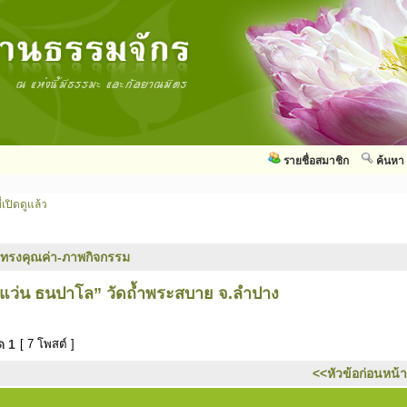
รายชื่อสมาชิก
ค้นหา
่เปิดดูแล้ว
ทรงคุณค่า-ภาพกิจกรรม
แว่น ธนปาโล” วัดถ้ำพระสบาย จ.ลำปาง
มด
1
[ 7 โพสต์ ]
<<หัวข้อก่อนหน้า