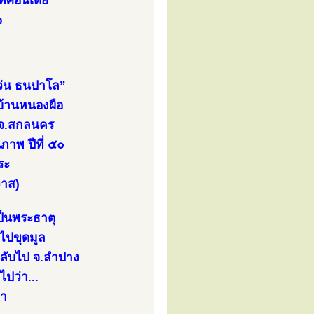
ทศอินเดีย
๓
่แว่น ธนปาโล”
บ้านหนองผือ
ม จ.สกลนคร
ภาพ ปีที่ ๕๐
ระ
วาส)
ป็นพระธาตุ
ไปขุดมูล
กลับไป จ.ลำปาง
ไปว่า...
้า