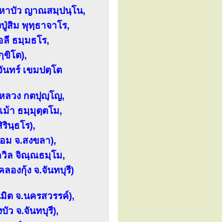
มหาบัว ญาณสมฺปนฺโน,
ู่สิม พุทฺธาจาโร,
อลี ธมฺมธโร,
ขิโต),
จันทร์ เขมปตฺโต
่หลวง กตปุญฺโญ,
้า ธมฺมุตฺตโม,
รินฺธโร),
้อม จ.สงขลา),
ถวิล จิณฺณธมฺโม,
องกุ้ง จ.จันทบุรี)
มิต จ.นครสวรรค์),
ัว จ.จันทบุรี),