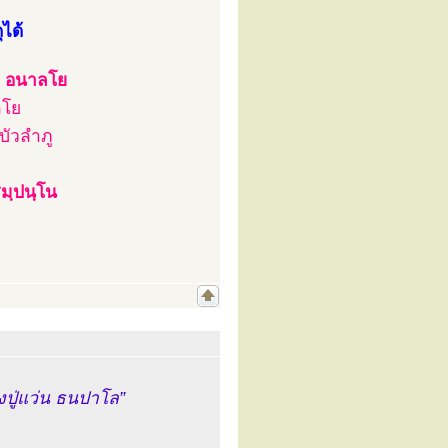
ได้
ว อนาลโย
ลโย
บัวลำภู
มฺปนฺโน
ปู่แว่น ธนปาโล”