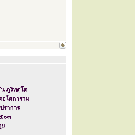
น ภูริทตฺโต
วัดอโศการาม
ทรปราการ
 ๒๕๐๓
กุน