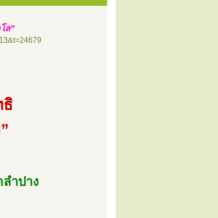
าโล”
=13&t=24679
ธิ
ล”
ัดลำปาง