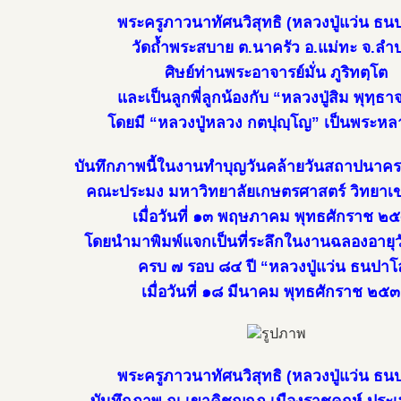
พระครูภาวนาทัศนวิสุทธิ (หลวงปู่แว่น ธน
วัดถ้ำพระสบาย ต.นาครัว อ.แม่ทะ จ.ลำ
ศิษย์ท่านพระอาจารย์มั่น ภูริทตฺโต
และเป็นลูกพี่ลูกน้องกับ “หลวงปู่สิม พุทฺธ
โดยมี “หลวงปู่หลวง กตปุญฺโญ” เป็นพระห
บันทึกภาพนี้ในงานทำบุญวันคล้ายวันสถาปนาคร
คณะประมง มหาวิทยาลัยเกษตรศาสตร์ วิทยาเ
เมื่อวันที่ ๑๓ พฤษภาคม พุทธศักราช ๒
โดยนำมาพิมพ์แจกเป็นที่ระลึกในงานฉลองอาย
ครบ ๗ รอบ ๘๔ ปี “หลวงปู่แว่น ธนปาโ
เมื่อวันที่ ๑๘ มีนาคม พุทธศักราช ๒๕
พระครูภาวนาทัศนวิสุทธิ (หลวงปู่แว่น ธน