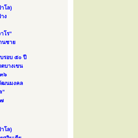
ปาโล)
ปาง
าจาโร”
ลานชาย
บรอบ ๕๐ ปี
ขตบางเขน
๕๓๖
ุวัฒนมงคล
ล”
๓๗
ปาโล)