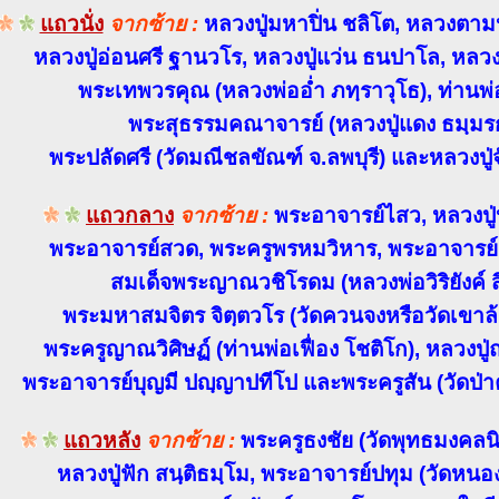
แถวนั่ง
จากซ้าย :
หลวงปู่มหาปิ่น ชลิโต, หลวงตา
หลวงปู่อ่อนศรี ฐานวโร, หลวงปู่แว่น ธนปาโล, หลวงป
พระเทพวรคุณ (หลวงพ่ออ่ำ ภทฺราวุโธ), ท่านพ่
พระสุธรรมคณาจารย์ (หลวงปู่แดง ธมฺมรกฺ
พระปลัดศรี (วัดมณีชลขัณฑ์ จ.ลพบุรี) และหลวงปู่
แถวกลาง
จากซ้าย :
พระอาจารย์ไสว, หลวงปู
พระอาจารย์สวด, พระครูพรหมวิหาร, พระอาจารย์เม
สมเด็จพระญาณวชิโรดม (หลวงพ่อวิริยังค์ สิ
พระมหาสมจิตร จิตฺตวโร (วัดควนจงหรือวัดเขาล
พระครูญาณวิศิษฏ์ (ท่านพ่อเฟื่อง โชติโก), หลวงปู่
พระอาจารย์บุญมี ปญฺญาปทีโป และพระครูสัน (วัดป่าคล
แถวหลัง
จากซ้าย :
พระครูธงชัย (วัดพุทธมงคลนิ
หลวงปู่ฟัก สนฺติธมฺโม, พระอาจารย์ปทุม (วัดหนองบ