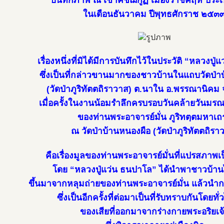
บันทึกภาพ ณ เขาคิชฌกูฏ เมืองราชคฤห์ ประเ
ในเดือนธันวาคม ปีพุทธศักราช ๒๕๓
เรื่องหนึ่งที่มิได้มีการบันทึกไว้ในประวัติ “หลวงปู
ซึ่งเป็นที่กล่าวขานมากของชาวบ้านในแถบวัดป่า
(วัดป่าภูริทัตตถิราวาส) ต.นาใน อ.พรรณานิค
เมื่อครั้งในงานน้อมรำลึกครบรอบวันคล้ายวันมรณ
ของท่านพระอาจารย์มั่น ภูริทตฺตมหาเถ
ณ วัดป่าบ้านหนองผือ (วัดป่าภูริทัตตถิรา
คือเรื่องมูลของท่านพระอาจารย์มั่นที่แปรสภาพเ
โดย “หลวงปู่แว่น ธนปาโล” ได้นำพาชาวบ้าน
ขึ้นมาจากหลุมถ่ายของท่านพระอาจารย์มั่น แล้วนำ
ซึ่งเป็นอีกครั้งที่ต่อมาเป็นที่รับทราบกันโดยทั่ว
ของเสียที่ออกมาจากร่างกายพระอริยเจ