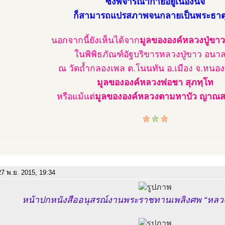
ซึ่งพิจารณากายอยู่เนืองนิจ
ก็สามารถแปรสภาพจนกลายเป็นพระธาตุ
นอกจากนี้ยังเห็นได้จาก
มูลขององค์หลวงปู่ขา
ในพิพิธภัณฑ์อัฐบริขารหลวงปู่ขาว อนา
ณ วัดถ้ำกลองเพล ต.โนนทัน อ.เมือง จ.หนอง
มูลขององค์หลวงพ่อชา สุภทฺโท
หรือแม้แต่
มูลขององค์หลวงตามหาบัว ญาณส
7 พ.ย. 2015, 19:34
หน้าปกหนังสืออนุสรณ์งานพระราชทานเพลิงศพ “หลวง