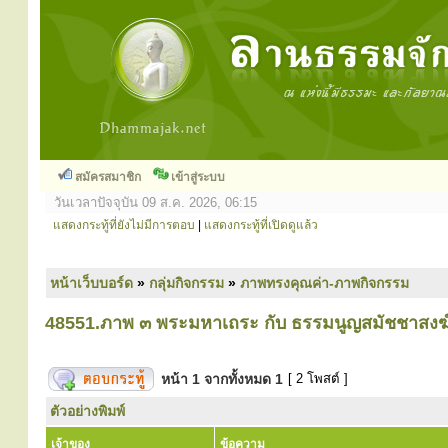
สมัครสมาชิก
เข้าสู่ระบบ
วันเวลาปัจจุบัน 09 ส.ค. 2026, 06:15
แสดงกระทู้ที่ยังไม่มีการตอบ
|
แสดงกระทู้ที่เปิดดูแล้ว
หน้าเว็บบอร์ด
»
กลุ่มกิจกรรม
»
ภาพทรงคุณค่า-ภาพกิจกรรม
48551.ภาพ ๓ พระมหาเถระ กับ ธรรมนูญสมัชชาสงฆ
หน้า
1
จากทั้งหมด
1
[ 2 โพสต์ ]
ตัวอย่างพิมพ์
เจ้าของ
ข้อความ