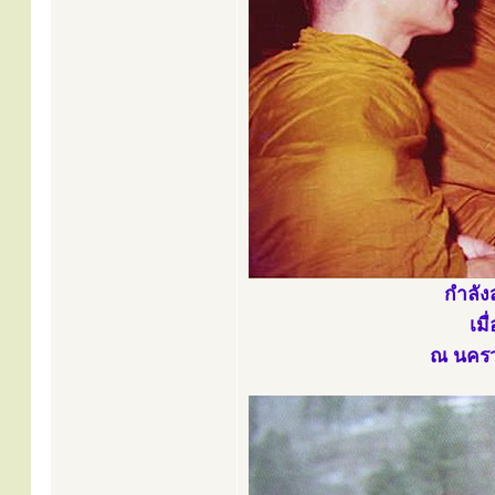
กำลัง
เม
ณ นครวา