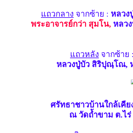
แถวกลาง
จากซ้าย :
หลวงปู
พระอาจารย์กว่า สุมโน,
หลวงป
แถวหลัง
จากซ้าย 
หลวงปู่บัว สิริปุณฺโ
ศรัทธาชาวบ้านใกล้เคีย
ณ วัดถ้ำขาม ต.ไ