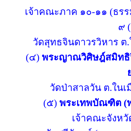
เจ้าคณะภาค ๑๐-๑๑ (ธรร
๙ 
วัดสุทธจินดาวรวิหาร ต.
(๔)
พระญาณวิศิษฎ์สมิทธิว
วัดป่าสาลวัน ต.ในเ
(๕)
พระเทพบัณฑิต (พ
เจ้าคณะจังหว