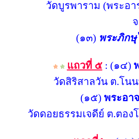
วัดบูรพาราม (พระอาร
จ
(๑๓)
พระภิกษุ
แถวที่ ๕
: (๑๔)
พ
วัดสิริสาลวัน ต.โนน
(๑๕)
พระอาจา
วัดดอยธรรมเจดีย์ ต.ตอ