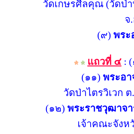
วัดเกษรศีลคุณ (วัดป่
จ.
(๙)
พระอ
แถวที่ ๔
: 
(๑๑)
พระอาจ
วัดป่าไตรวิเวก ต.
(๑๒)
พระราชวุฒาจารย
เจ้าคณะจังหวั