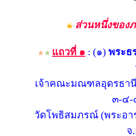
ส่วนหนึ่งของภ
แถวที่ ๑
: (๑)
พระธร
เจ้าคณะมณฑลอุดรธานี 
๓-๔-
วัดโพธิสมภรณ์ (พระอา
จ.