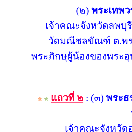
(๒)
พระเทพวรค
เจ้าคณะจังหวัดลพบุรี
วัดมณีชลขัณฑ์ ต.พร
พระภิกษุผู้น้องของพระอุบ
แถวที่ ๒
: (๓)
พระธ
เจ้าคณะจังหวัด