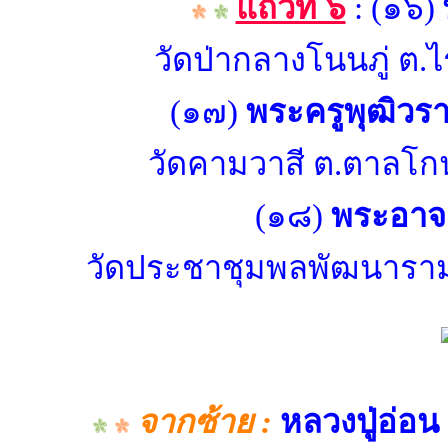
แถวที่ ๖
: (๑๖)
วัดป่ากลางโนนภู่ ต
(๑๗)
พระครูพุฒิวร
วัดคามวาสี ต.ตาลโก
(๑๘)
พระอาจา
วัดประชาชุมพลพัฒนาราม 
จากซ้าย :
หลวงปู่อ่อน