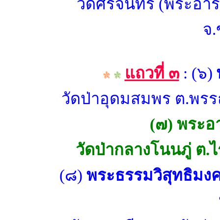
วัดศรีจันทร์ (พระอา
จ.
แถวที่ ๓
: (๖)
วัดป่าอุดมสมพร ต.พร
(๗) พระอา
วัดป่ากลางโนนภู่ ต
(๘)
พระธรรมวิสุทธิมง