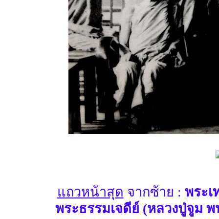
แถวหน้าสุด
จากซ้าย :
พระเท
พระธรรมเจดีย์ (หลวงปู่จูม พน