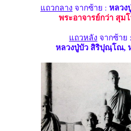
แถวกลาง
จากซ้าย :
หลวงปู
พระอาจารย์กว่า สุมโ
แถวหลัง
จากซ้าย 
หลวงปู่บัว สิริปุณฺโ