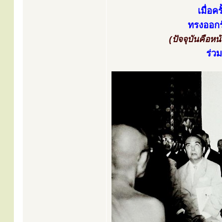
เมื่อ
ทรงออกร
(ปัจจุบันคือห
ร่ว