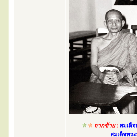
จากซ้าย
:
สมเด็จ
สมเด็จพระส