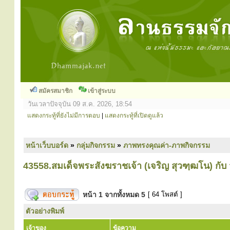
สมัครสมาชิก
เข้าสู่ระบบ
วันเวลาปัจจุบัน 09 ส.ค. 2026, 18:54
แสดงกระทู้ที่ยังไม่มีการตอบ
|
แสดงกระทู้ที่เปิดดูแล้ว
หน้าเว็บบอร์ด
»
กลุ่มกิจกรรม
»
ภาพทรงคุณค่า-ภาพกิจกรรม
43558.สมเด็จพระสังฆราชเจ้า (เจริญ สุวฑฺฒโน) กั
หน้า
1
จากทั้งหมด
5
[ 64 โพสต์ ]
ตัวอย่างพิมพ์
เจ้าของ
ข้อความ