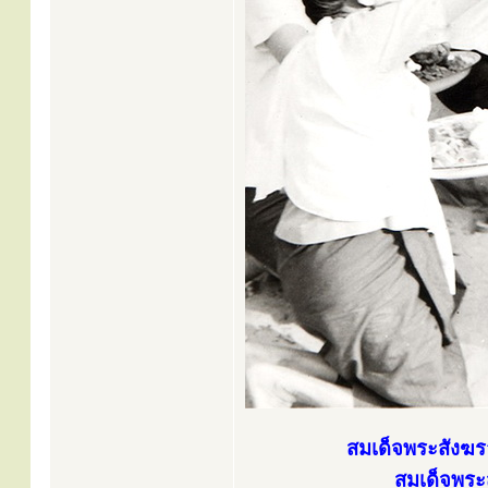
สมเด็จพระสังฆร
สมเด็จพระส