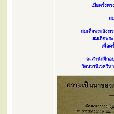
เมื่อครั้ง
สม
สมเด็จพระสังฆร
สมเด็จพระส
เมื่อ
ณ สำนักฝึกอ
วัดบวรนิเวศวิห