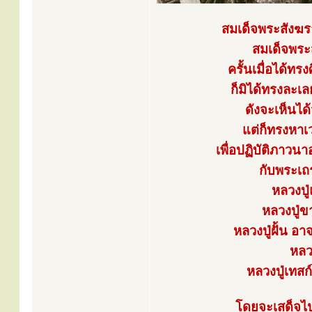
สมเด็จพระสังฆร
สมเด็จพระส
ครั้นเมื่อได้ทร
ก็มิได้ทรงละเล
ดังจะเห็นไ
แต่ก็ทรงหาเ
เพื่อปฏิบัติภาว
กับพระเถ
หลวงปู่
หลวงปู่ข
หลวงปู่ฝั้น 
หลวง
หลวงปู่เทสก
โดยจะเสด็จไป