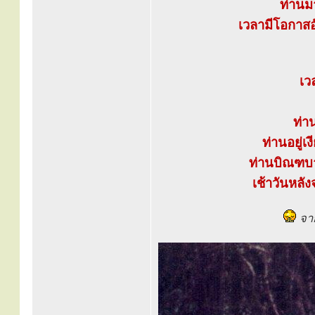
ท่านมา
เวลามีโอกาส
เว
ท่า
ท่านอยู่
ท่านบิณฑบาต
เช้าวันหลั
จาก