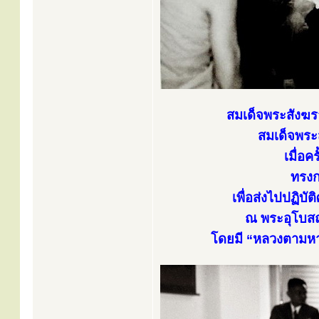
สมเด็จพระสังฆร
สมเด็จพระส
เมื่อ
ทรงก
เพื่อส่งไปปฏิ
ณ พระอุโบสถ
โดยมี “หลวงตามหา