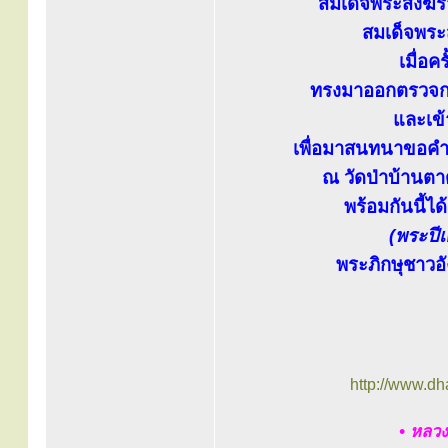
สมเด็จพระสังฆร
สมเด็จพระส
เมื่อ
ทรงมาออกตรวจกา
และเข้
เพื่อมาสนทนาขอคำช
ณ วัดป่าบ้านตา
พร้อมกันนี้ไ
(พระปีเ
พระภิกษุชาวอัง
http://www.d
• หลวง