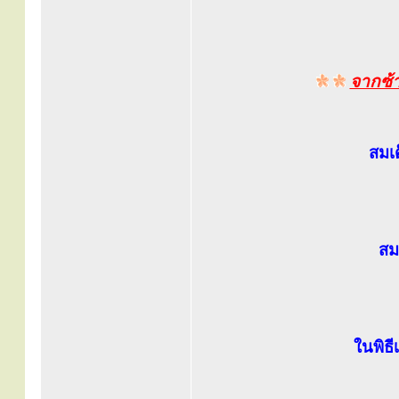
จากซ้
สมเ
สม
ในพิธ