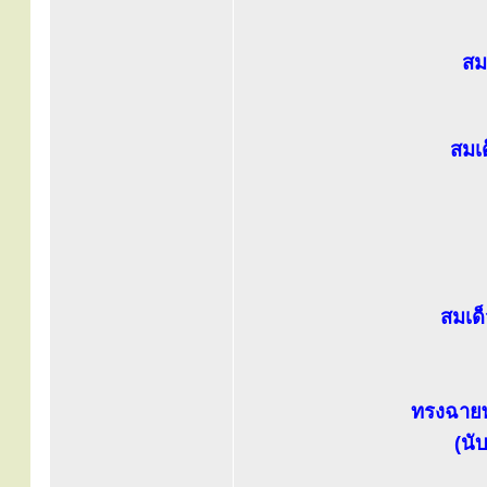
สม
สมเ
สมเด
ทรงฉายพ
(นั