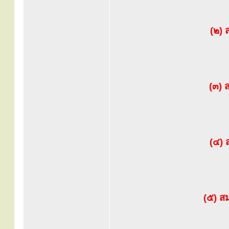
(๒) 
(๓) 
(๔) 
(๕) ส