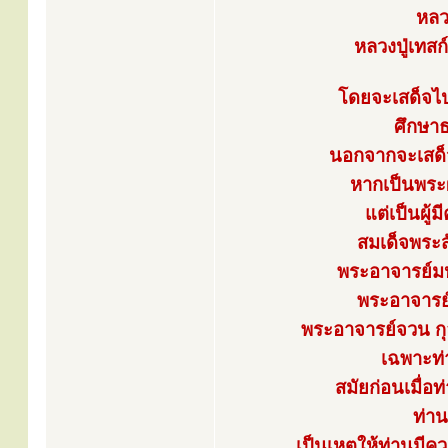
หลวง
หลวงปู่เทสก
โดยจะเสด็จไป
ศึกษาธ
นอกจากจะเสด็จ
หากเป็นพระผู
แต่เป็นผู
สมเด็จพระส
พระอาจารย์มห
พระอาจารย์
พระอาจารย์จวน กุลเ
เฉพาะท่
สมัยก่อนเมื่อ
ท่าน
เป็นเหตุให้ท่านมีค