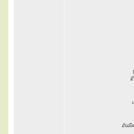
ม
อันมี