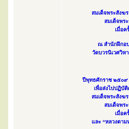
สมเด็จพระสังฆร
สมเด็จพระส
เมื่อ
ณ สำนักฝึกอ
วัดบวรนิเวศวิห
ปีพุทธศักราช ๒๕๐๙ 
เพื่อส่งไปปฏิ
สมเด็จพระสังฆร
สมเด็จพระส
เมื่อ
และ “หลวงตามห