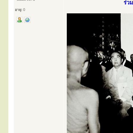
ร่ว
อายุ:
0