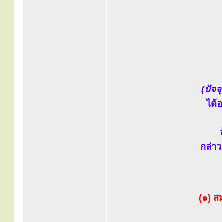
(ปัจจ
ได้
กล่าว
(๑) ส