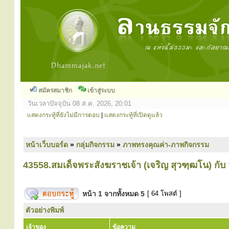
สมัครสมาชิก
เข้าสู่ระบบ
วันเวลาปัจจุบัน 08 ส.ค. 2026, 20:01
แสดงกระทู้ที่ยังไม่มีการตอบ
|
แสดงกระทู้ที่เปิดดูแล้ว
หน้าเว็บบอร์ด
»
กลุ่มกิจกรรม
»
ภาพทรงคุณค่า-ภาพกิจกรรม
43558.สมเด็จพระสังฆราชเจ้า (เจริญ สุวฑฺฒโน) กั
หน้า
1
จากทั้งหมด
5
[ 64 โพสต์ ]
ตัวอย่างพิมพ์
เจ้าของ
ข้อความ