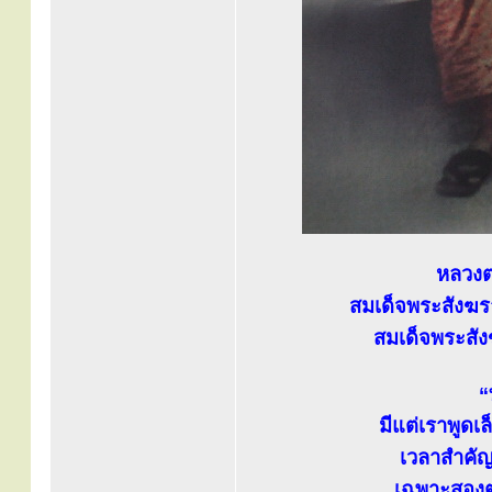
หลวงต
สมเด็จพระสังฆร
สมเด็จพระสังฆ
“
มีแต่เราพูดเล
เวลาสำคัญ
เฉพาะสองต