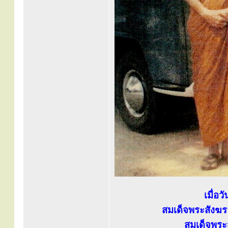
เมื่อ
สมเด็จพระสังฆร
สมเด็จพระส