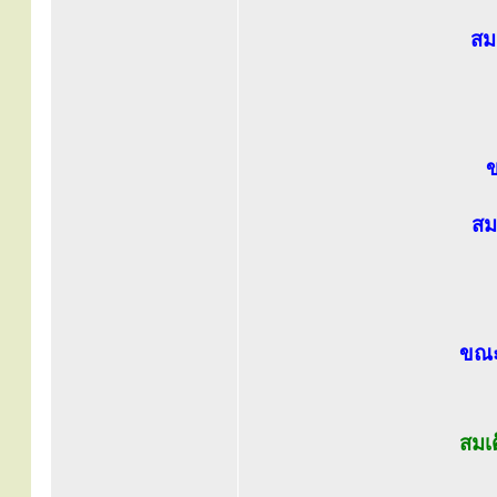
สม
ข
สม
ขณะ
สมเ