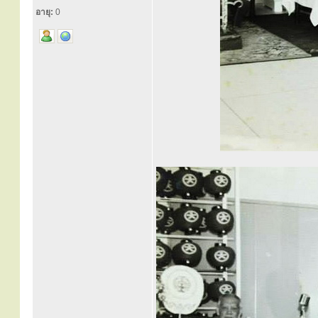
อายุ:
0