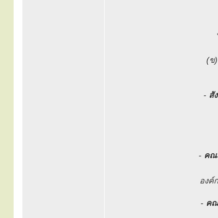
(ข
-
สั
-
คณะ
องค์
-
คณ