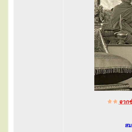
จากซ
สม