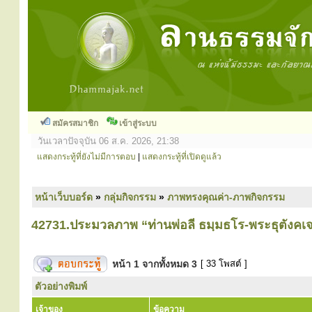
สมัครสมาชิก
เข้าสู่ระบบ
วันเวลาปัจจุบัน 06 ส.ค. 2026, 21:38
แสดงกระทู้ที่ยังไม่มีการตอบ
|
แสดงกระทู้ที่เปิดดูแล้ว
หน้าเว็บบอร์ด
»
กลุ่มกิจกรรม
»
ภาพทรงคุณค่า-ภาพกิจกรรม
42731.ประมวลภาพ “ท่านพ่อลี ธมฺมธโร-พระธุตังคเจ
หน้า
1
จากทั้งหมด
3
[ 33 โพสต์ ]
ตัวอย่างพิมพ์
เจ้าของ
ข้อความ