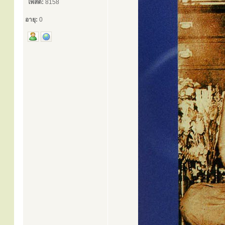
โพสต์:
8158
อายุ:
0