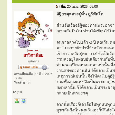
เมื่อ:
20 เม.ย. 2026, 08:00
อัฐิธาตุหลวงปู่มั่น ภูริทัตโต
สำหรับเรื่องอัฐิของท่านพระอาจา
ญาณสัมปันโน ท่านได้เขียนไว้ในหนั
จนกาลล่วงไปแล้ว ๔ ปี คุณวัน ค
มา ไปถวายผ้าป่าที่จังหวัดสกลนคร
เจ้าอาวาสวัดสุทธาวาส ซึ่งเป็นวัด
สาวิกาน้อย
รวมลงอยู่ในผอบอันเดียวกันกับที่
ผู้จัดการ
ท่าน พอเปิดผอบออกมาเท่านั้น สิ่
งานศพของท่านนั้น ได้กลายเป็นพ
ลงทะเบียนเมื่อ:
27 มี.ค. 2006,
เหตุการณ์เข่นนั้น จึงให้คนไปดูอัฐิ
17:34
รวมทั้งสองแห่ง จึงเป็นพระธาตุ ๓
โพสต์:
8158
ผงเหล่านั้น ก็ได้กลายเป็นพระธาต
อายุ:
0
กลายเป็นพระธาตุ
จากนั้นเรื่องก็เล่าลือไปทุกหนท
บูชากันถึงนั่น คุณวันเองก็มีนิส