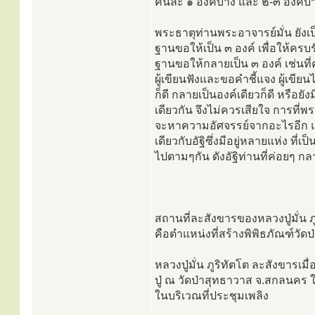
คนละ ๑ องค์บ้าง และ ๒-๓ องค์บ้
พระธาตุท่านพระอาจารย์มั่น ยังเป
ฐานขอให้เป็น ๓ องค์ เพื่อให้ครบรั
ฐานขอให้กลายเป็น ๓ องค์ เช่นที่ค
ผู้เขียนฟังและขอคำชี้แจง ผู้เขี
ก็ดี กลายเป็นองค์เดียวก็ดี หรือยัง
เดียวกัน จึงไม่ควรเสียใจ การที่พ
จะหาความอัศจรรย์จากอะไรอีก แม้ผ
เดียวกับอัฐิซึ่งมีอยู่หลายแห่ง ที่
ไปตามๆกัน ดังอัฐิท่านที่ค่อยๆ ก
สถานที่ละสังขารของหลวงปู่มั่น ภ
คือตำแหน่งที่สร้างพิพิธภัณฑ์วัด
หลวงปู่มั่น ภูริทัตโต ละสังขารเ
ปู่ ณ วัดป่าสุทธาวาส จ.สกลนคร
ในบริเวณที่ประชุมเพลิง