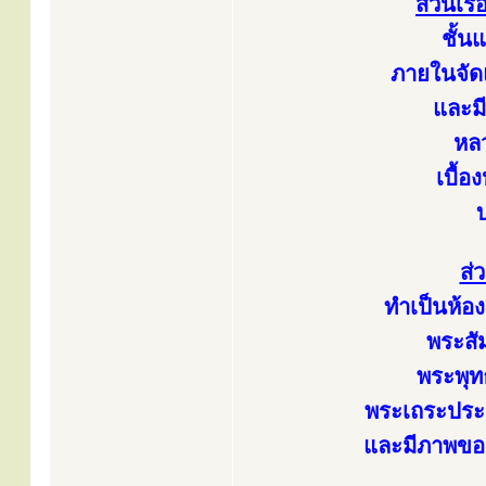
ส่วนเรื
ชั้น
ภายในจัดแ
และมี
หลว
เบื้อ
บ
ส่
ทำเป็นห้อ
พระสัม
พระพุทธ
พระเถระประ
และมีภาพของหล