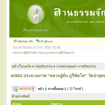
สมัครสมาชิก
เข้าสู่ระบบ
วันเวลาปัจจุบัน 07 ส.ค. 2026, 05:09
แสดงกระทู้ที่ยังไม่มีการตอบ
|
แสดงกระทู้ที่เปิดดูแล้ว
หน้าเว็บบอร์ด
»
กลุ่มกิจกรรม
»
ภาพทรงคุณค่า-ภาพกิจกรรม
42852.ประมวลภาพ “หลวงปู่มั่น ภูริทัตโต” วัดป่าส
หน้า
2
จากทั้งหมด
2
[ 22 โพสต์ ]
ตัวอย่างพิมพ์
เจ้าของ
ข้อความ