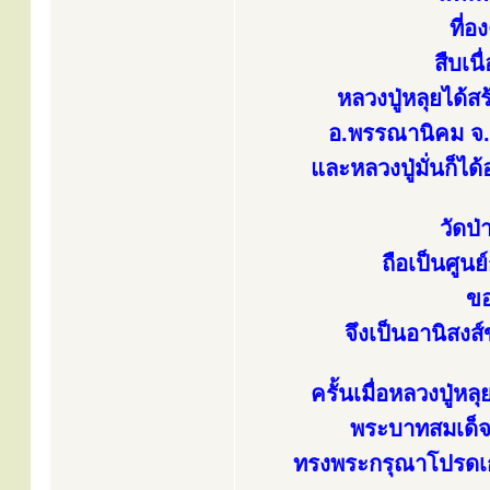
ที่อ
สืบเน
หลวงปู่หลุยได้ส
อ.พรรณานิคม จ.ส
และหลวงปู่มั่นก็ไ
วัดป
ถือเป็นศูน
ขอ
จึงเป็นอานิสงส์
ครั้นเมื่อหลวงปู่ห
พระบาทสมเด็จ
ทรงพระกรุณาโปรดเก