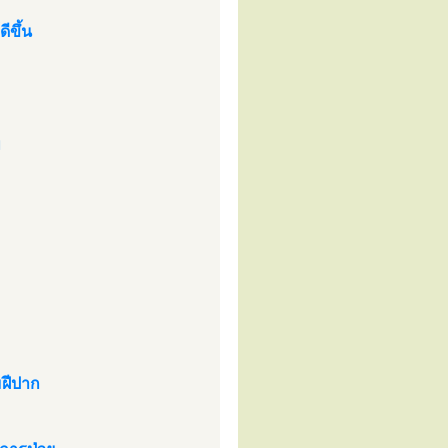
ขึ้น
ๆ
มฝีปาก