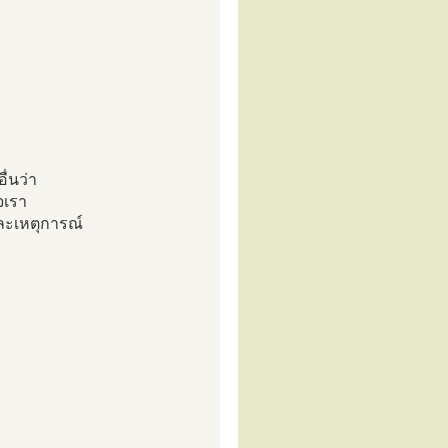
ื่นว่า
จเรา
ละเหตุการณ์