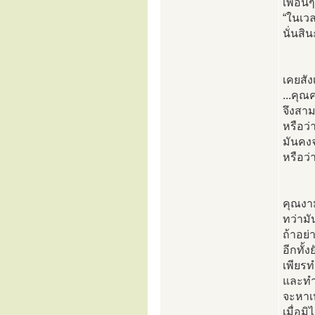
เพื่อน
“ในเวล
นั่นสิ
เคยสัง
...คุณ
จึงสา
หรือว่
มันคงจ
หรือว่
คุณงา
ทว่ามั
ถ้าอย่
อีกทั้ง
เพียรท
และทำไ
จะหาเ
เมื่อม