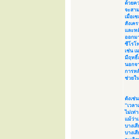
ด้วยค
จะสาม
เมื่อ
สังเค
และหลั
ออกมา
ซีโรโท
เช่น เ
มีฤทธ
นอกจา
การหลั
ช่วยใ
ดังเช่
“เวลา
ไม่เท่
แม้ว่
บางเส
บางเส