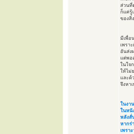
ส่วนที
ก็แค่ร
ของสิ่ง
มีเพื
เพราะผ
อันส่ง
แต่พออ
ในใจก
ให้ไม่
และด้
จึงหาเ
ในงานว
ในหนัง
พลังสั
หากร่า
เพราะ