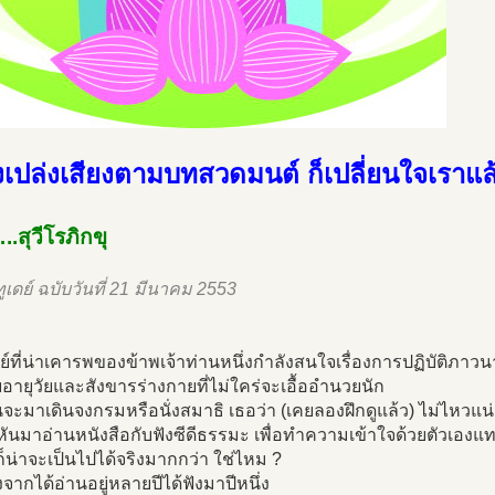
งเปล่งเสียงตามบทสวดมนต์ ก็เปลี่ยนใจเราแล
.สุวีโรภิกขุ
ูเดย์ ฉบับวันที่ 21 มีนาคม 2553
์ที่น่าเคารพของข้าพเจ้าท่านหนึ่งกำลังสนใจเรื่องการปฏิบัติภาวน
ยอายุวัยและสังขารร่างกายที่ไม่ใคร่จะเอื้ออำนวยนัก
้นจะมาเดินจงกรมหรือนั่งสมาธิ เธอว่า (เคยลองฝึกดูแล้ว) ไม่ไหวแน
หันมาอ่านหนังสือกับฟังซีดีธรรมะ เพื่อทำความเข้าใจด้วยตัวเองแ
นก็น่าจะเป็นไปได้จริงมากกว่า ใช่ไหม ?
งจากได้อ่านอยู่หลายปีได้ฟังมาปีหนึ่ง