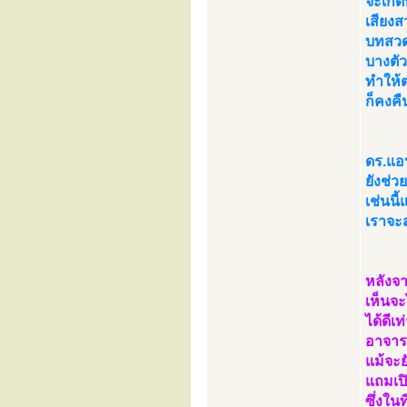
จะเกิด
เสียงส
บทสวด
บางตัว
ทำให้ต
ก็คงคื
ดร.แอน
ยังช่
เช่นนี
เราจะ
หลังจา
เห็นจะ
ได้ดีเ
อาจารย
แม้จะย
แถมเปิ
ซึ่งใน