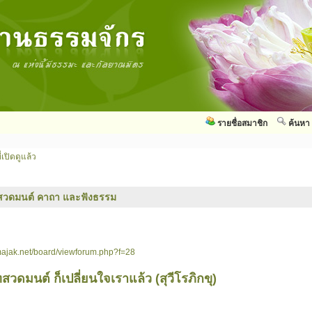
รายชื่อสมาชิก
ค้นหา
่เปิดดูแล้ว
สวดมนต์ คาถา และฟังธรรม
ajak.net/board/viewforum.php?f=28
วดมนต์ ก็เปลี่ยนใจเราแล้ว (สุวีโรภิกขุ)