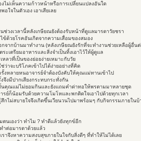
องไม่เห็นความก้าวหน้าหรือการเปลี่ยนแปลงอันใด
พึงพอใจในตัวเอง เอาเสียเลย
งในช่วงเวลานี้หลังเกษียณยังต้องรับหน้าที่ดูแลมารดาวัยชรา
วยไข้ด้วยโรคอันเกิดจากความเสื่อมของสมอง
กจากบ้านมาทำงาน (หลังเกษียณยังรักที่จะทำงานช่วยเหลือผู้อื่นต
งตระเตรียมอาหารและสิ่งจำเป็นทิ้งเอาไว้ให้ผู้ดูแล
หลวที่เป็นของย่อยง่ายเหมาะกับวัย
ใช่ว่าจะบริโภคเข้าไปได้ง่ายอย่างที่คิด
รั้งหลายหนอาจารย์จำต้องบังคับให้คุณแม่ทานเข้าไป
ั้งจึงมีปากเสียงกระทบกระทั่งกัน
ขั้นคุณแม่ไม่ยอมกินและยังแถมคำด่าทอให้พรตามมาหลายชุด
าจารย์ก็น้อมรับด้วยความโมโหและพกติดใจเอาไปด้วยทุกเวลา
้สึกไม่สบายใจจึงเกิดขึ้นเวียนวนไปมาพร้อมๆ กับกิจกรรมภายในบ้
ตนเองว่า ทำไม ? ทำดีแล้วยังทุกข์อีก
ะทำต่อมารดาด้วยแล้ว
เราจึงหาความสงบสุขภายในใจกับสิ่งดีๆ ที่ทำให้ไม่ได้เลย