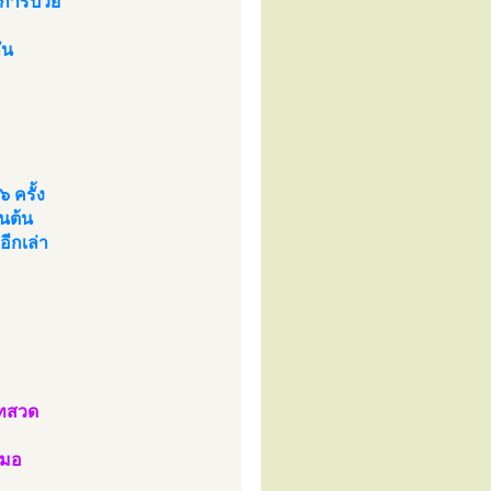
าการป่วย
ัน
 ครั้ง
นต้น
อีกเล่า
บทสวด
สมอ