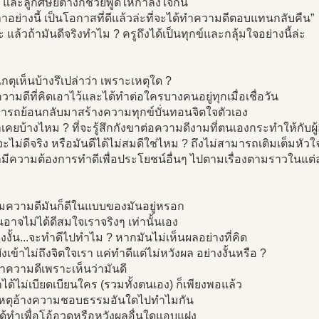
ๆ และลูกศิษย์ต่างก็ช่วยพูดให้กำลังใจกัน
าอย่างนี้ เป็นโอกาสที่ดีแล้วล่ะที่จะได้ทำความดีตอบแทนกลับคืน”
นะ แล้วถ้ามันดีจริงทำไม ? ครูถึงได้เป็นทุกข์และกลุ้มใจอย่างนี้ล่ะ
เกตุเห็นบ้างรึเปล่าว่า เพราะเหตุใด ?
ความดีที่คิดเอาไว้และได้ทำต่อใครบางคนอยู่ทุกเมื่อเชื่อวัน
มารถย้อนกลับมาสร้างความทุกข์บั่นทอนจิตใจตัวเอง
าเคยบ้างไหม ? ที่จะรู้สึกกังขาต่อความดีงามที่ตนเองกระทำให้กับผู้อ
ะไม่ดีจริง หรือมันดีได้ไม่สมดีใช่ไหม ? ถึงไม่สามารถเติมเต็มหัวใ
ามีความต้องการทำดีเพื่อประโยชน์อื่นๆ ไปตามเรื่องตามราวในแต่
มความดีมันก็ดีในแบบของมันอยู่หรอก
นอาจไม่ได้ดีสมใจเราจริงๆ เท่านั้นเอง
างงั้น...จะทำดีไปทำไม ? หากมันไม่เห็นผลอย่างที่คิด
ยังเข้าไม่ถึงจิตใจเรา แค่ทำดีแต่ไม่หวังผล อย่างงั้นหรือ ?
ำความดีเพราะเห็นว่ามันดี
ด้ไม่เบียดเบียนใคร (รวมทั้งตนเอง) ก็เพียงพอแล้ว
หตุอ้างความชอบธรรมอันใดไปทำไมกัน
ิได้ทำเพื่อโอ้อวดหรือหวังผลอื่นใดแอบแฝง