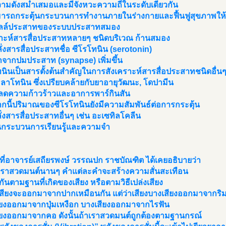
วามดังสม่ำเสมอและมีจังหวะความถี่ในระดับเดียวกัน
ารถกระตุ้นกระบวนการทำงานภายในร่างกายและฟื้นฟูสุขภาพให้ดี
เซลล์ประสาทของระบบประสาทสมอง
ราะห์สารสื่อประสาทหลายๆ ชนิดบริเวณ ก้านสมอง
่งสารสื่อประสาทชื่อ ซีโรโทนิน (serotonin)
จากปมประสาท (synapse) เพิ่มขึ้น
นินเป็นสารตั้งต้นสำคัญในการสังเคราะห์สารสื่อประสาทชนิดอื่น
มลาโทนิน ซึ่งเปรียบคล้ายกับยาอายุวัฒนะ, โดปามีน
ิ์ลดความก้าวร้าวและอาการพาร์กินสัน
กนี้ปริมาณของซีโรโทนินยังมีความสัมพันธ์ต่อการกระตุ้น
่งสารสื่อประสาทอื่นๆ เช่น อะเซทิลโคลีน
นกระบวนการเรียนรู้และความจำ
นที่อาจารย์เสถียรพงษ์ วรรณปก ราชบัณฑิต ได้เคยอธิบายว่า
เราสวดมนต์นานๆ คำแต่ละคำจะสร้างความสั่นสะเทือน
ากันตามฐานที่เกิดของเสียง หรือตามวิธีเปล่งเสียง
าเสียงจะออกมาจากปากเหมือนกัน แต่ว่าเสียงบางเสียงออกมาจากริ
ียงออกมาจากปุ่มเหงือก บางเสียงออกมาจากไรฟัน
ียงออกมาจากคอ ดังนั้นถ้าเราสวดมนต์ถูกต้องตามฐานกรณ์