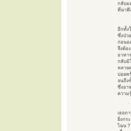
กลับม
ที่น่า
อีกทั้
ซึ่งป่
ก่อนออ
จึงต้อ
อาหารเ
กลับมิ
หลายค
บ่อยคร
จนถึง
ซึ่งอ
ความรู
เธอถาม
ยิ่งกร
ไฉน ? 