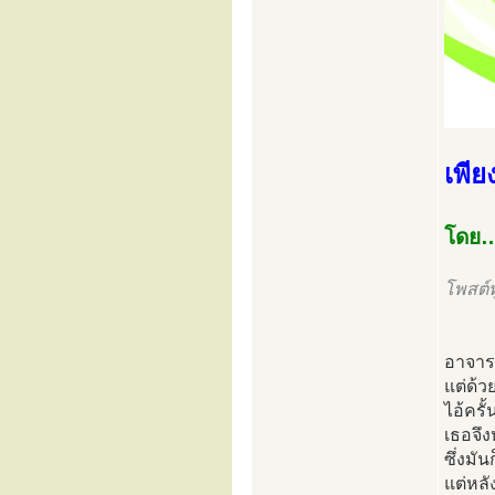
เพีย
โดย….
โพสต์ท
อาจารย
แต่ด้ว
ไอ้ครั
เธอจึง
ซึ่งมั
แต่หลั