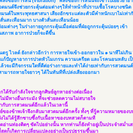
พลังของการสั่น (Vibration)” พลังของการสั่นนี้จะเข้าไปเยียวยาอ
วดมนต์จึงช่วยกระตุ้นต่อมต่างๆให้ทำหน้าที่ปราบเชื้อโรคบางชนิด
มนต์ในพระพุทธศาสนา เสียงอักขระแต่ละตัวมีคำหนักเบาไม่เท่าก
สั่นสะเทือนมาก บางตัวสั่นสะเทือนน้อย
่อมต่างๆ ในร่างกายถูกกระตุ้นเมื่อต่อมที่ฝ่อถูกกระตุ้นบ่อยๆ เข้า
นสภาพ อาการป่วยก็จะดีขึ้น
ดรู ไวลด์ ยังกล่าวอีกว่า การหายใจเข้า-ออกยาวใน ๑ นาทีไม่เกิน ๖
วยแก้ปัญหาอาการปวดหัวไมเกรน ความเครียด และโรคนอนหลับ เป็
้แล้วจะมีกิจกรรมใดที่ดีต่อร่างกายและทำได้ง่ายเท่ากับการสวดมนต์
สามารถหายใจยาวๆ ได้ในทันทีที่เปล่งเสียงออกมา
กได้รับกำลังใจจากลูกศิษย์ลูกหาอย่างต่อเนื่อง
ไม่มีทางอื่นกระมัง ที่จะช่วยลดความไม่สบายใจ
ท่ากับการสวดมนต์อีกแล้วในเวลานี้
์ของข้าพเจ้าจึงกลับมาสวดมนต์อีกครั้ง ทั้งๆ ที่รู้ความหมายของ
ังไม่ได้รู้สึกซาบซึ้งกับเนื้อหาของบทสวดก็ตามที
ดอ่านท่องติดๆ ขัดไปอย่างนั้น หากท่านก็ยังทำอยู่เป็นประจำสม่ำเ
ที่สุดก็เกิดการเปลี่ยนแปลงอย่างเป็นรูปธรรมขึ้นมา