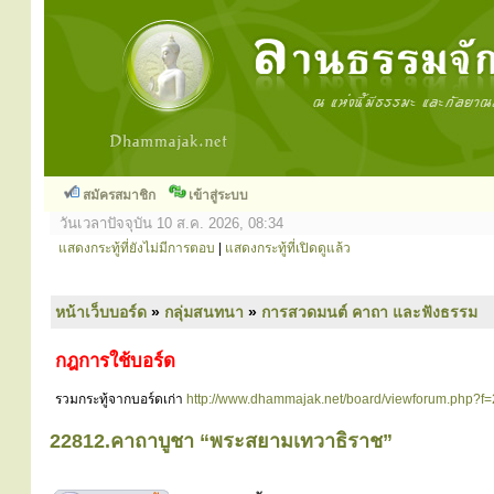
สมัครสมาชิก
เข้าสู่ระบบ
วันเวลาปัจจุบัน 10 ส.ค. 2026, 08:34
แสดงกระทู้ที่ยังไม่มีการตอบ
|
แสดงกระทู้ที่เปิดดูแล้ว
หน้าเว็บบอร์ด
»
กลุ่มสนทนา
»
การสวดมนต์ คาถา และฟังธรรม
กฎการใช้บอร์ด
รวมกระทู้จากบอร์ดเก่า
http://www.dhammajak.net/board/viewforum.php?f
22812.คาถาบูชา “พระสยามเทวาธิราช”