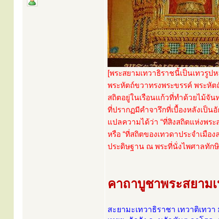
[พระสยามเทวาธิราชนี้เป็นเทวรูปหล
พระหัตถ์ขวาทรงพระขรรค์ พระหัตถ
สถิตอยู่ในเรือนแก้วที่ทำด้วยไม้จั
ที่ปรากฏมีคำจารึกที่เบื้องหลั
แปลความได้ว่า “ที่สิงสถิตแห่งพร
หรือ “ที่สถิตของเทวดาประจำเมือ
ประดิษฐาน ณ พระที่นั่งไพศาลทั
คาถาบูชาพระสยามเ
สะยามะเทวาธิราชา เทวาติเทวา 