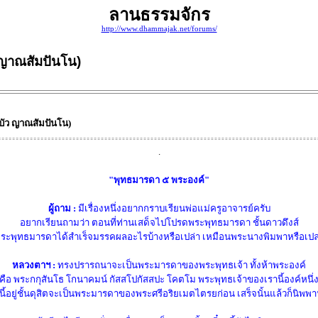
ลานธรรมจักร
http://www.dhammajak.net/forums/
 ญาณสัมปันโน)
ัว ญาณสัมปันโน)
.
"พุทธมารดา ๕ พระองค์"
ผู้ถาม :
มีเรื่องหนึ่งอยากกราบเรียนพ่อแม่ครูอาจารย์ครับ
อยากเรียนถามว่า ตอนที่ท่านเสด็จไปโปรดพระพุทธมารดา ชั้นดาวดึงส์
ระพุทธมารดาได้สำเร็จมรรคผลอะไรบ้างหรือเปล่า เหมือนพระนางพิมพาหรือเปล
หลวงตาฯ :
ทรงปรารถนาจะเป็นพระมารดาของพระพุทธเจ้า ทั้งห้าพระองค์
คือ พระกกุสันโธ โกนาคมน์ กัสสโปกัสสปะ โคตโม พระพุทธเจ้าของเรานี้องค์หนึ่
นี้อยู่ชั้นดุสิตจะเป็นพระมารดาของพระศรีอริยเมตไตรยก่อน เสร็จนั้นแล้วก็นิพพ