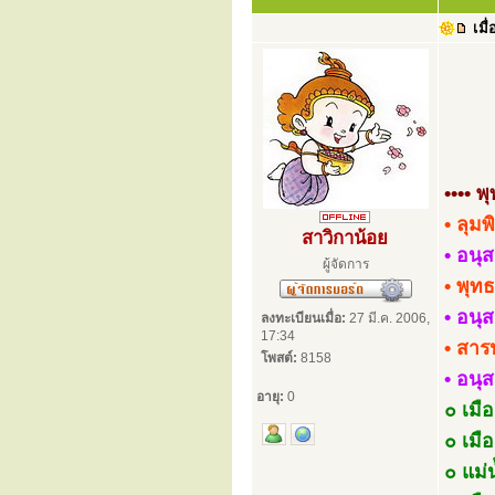
เมื่
•••• 
• ลุมพ
สาวิกาน้อย
• อนุ
ผู้จัดการ
• พุทธ
• อนุ
ลงทะเบียนเมื่อ:
27 มี.ค. 2006,
17:34
• สาร
โพสต์:
8158
• อนุ
อายุ:
0
๐ เมื
๐ เมื
๐ แม่