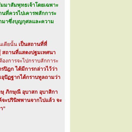
าสัมมาสัมพุทธเจ้าโดยเฉพาะ
สถานที่ควรไปเคารพสักการะ
นำมาซึ่งบุญกุศลและความ
เดียนั้น
เป็นสถานที่ที่
ัสรู้ สถานที่แสดงปฐมเทศนา
ก็ต้องการจะไปกราบสักการะ
ปิฎก ได้มีการกล่าวไว้ว่า
ทธอุปัฏฐากได้กราบทูลถามว่า
ุ ภิกษุณี อุบาสก อุบาสิกา
งค์จะปรินิพพานจากไปแล้ว จะ
้า”