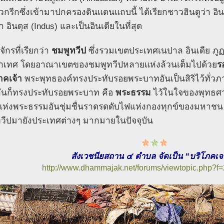
กรีกซึ่งเข้ามาปกครองดินแดนแถบนี้ ได้เรียกชาวฮินดูว่า อิน
่า อินดุส (Indus) และเป็นอินเดียในที่สุด
ักรที่เรียกว่า
ชมพูทวีป
ซึ่งรวมเขตประเทศเนปาล อินเดีย ภ
าเทศ โดยอาณาเขตของชมพูทวีปหลายแห่งล้วนเต็มไปด้วย
ร
คเจ้า
พระพุทธองค์ทรงประทับรอยพระบาทอันเป็นสิริไว้ทั่วภ
กันก็ทรงประทับรอยพระบาท คือ
พระธรรม
ไว้ในใจของพุทธศา
ห่งพระธรรมอันชุ่มชื่นราดรดดับไฟแห่งกองทุกข์ของมหาช
วีปมายังประเทศต่างๆ มากมายในปัจจุบัน
สังเวชนียสถาน ๔ ตำบล จัดเป็น “บริโภคเจด
http://www.dhammajak.net/forums/viewtopic.php?f