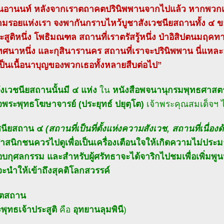
อนอานนท์ หลังจากเราตถาคตปรินิพพานจากไปแล้ว หากพวกเ
ามรอยแห่งเรา จงพากันกราบไหว้บูชาสังเวชนียสถานทั้ง ๔ ของ
ะสูติหนึ่ง โพธิมณฑล สถานที่เราตรัสรู้หนึ่ง ป่าอิสิปตนมฤค
ศนาหนึ่ง และกุสินารานคร สถานที่เราจะปรินิพพาน นี่แหละ
เป็นเนื้อนาบุญของพวกเธอทั้งหลายสืบต่อไป”
ังเวชนียสถานนั้นมี ๔ แห่ง
ใน
หนังสือพจนานุกรมพุทธศาสต
จพระพุทธโฆษาจารย์ (ประยุทธ์ ปยุตฺโต)
เจ้าพระคุณสมเด็จฯ ไ
ชนียสถาน ๔
(สถานที่เป็นที่ตั้งแห่งความสังเวช, สถานที่เนื่องด
าสนิกชนควรไปดูเพื่อเป็นเครื่องเตือนใจให้เกิดความไม่ประ
บกุศลกรรม และสำหรับผู้ศรัทธาจะได้จาริกไปชมเพื่อเพิ่ม
จะนำให้เข้าถึงสุคติโลกสวรรค์
าตสถาน
ะพุทธเจ้าประสูติ
คือ
อุทยานลุมพินี
)