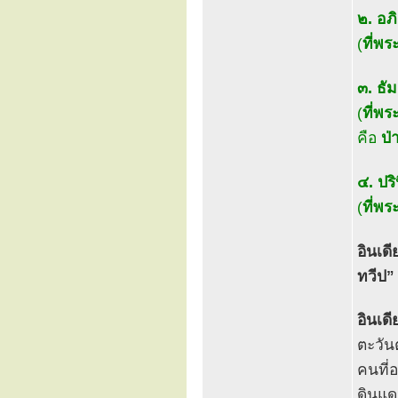
๒. อภ
(
ที่พ
๓. ธั
(
ที่พ
คือ
ป่
๔. ปร
(
ที่พร
อินเดี
ทวีป”
อินเดี
ตะวัน
คนที่อ
ดินแดน