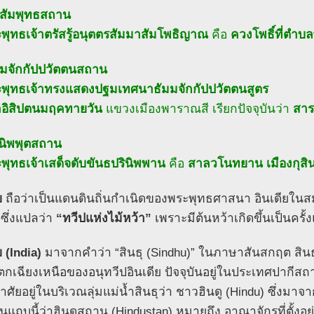
ิสัมพุทธสถาน
ระพุทธเจ้าตรัสรู้อนุตตรสัมมาสัมโพธิญาณ
คือ
ควงโพธิ์ที่ตำบ
มมจักกัปปวัตตนสถาน
ระพุทธเจ้าทรงแสดงปฐมเทศนาธัมมจักกัปปวัตตนสูตร
าอิสิปตนมฤคทายวัน
แขวงเมืองพาราณสี เรียกปัจจุบันว่า
สา
ินิพพุตสถาน
ะพุทธเจ้าเสด็จดับขันธปรินิพพาน
คือ
สาลวโนทยาน เมืองกุสิ
ย
ถือว่าเป็นแดนดินถิ่นกำเนิดของพระพุทธศาสนา อินเดียในสม
ซึ่งแปลว่า
“ทวีปแห่งไม้หว้า”
เพราะมีต้นหว้าเกิดขึ้นเป็นครั
ย (India)
มาจากคำว่า “สินธุ (Sindhu)” ในภาษาสันสกฤต สินธ
ตกเฉียงเหนือของอนุทวีปอินเดีย ปัจจุบันอยู่ในประเทศปากีสถา
าศัยอยู่ในบริเวณลุ่มแม่น้ำสินธุว่า ชาวฮินดู (Hindu) ซึ่งมาจ
แถบนี้ว่าฮินดูสถาน (Hindustan) หมายถึง อาณาจักรที่ตั้งอยู่