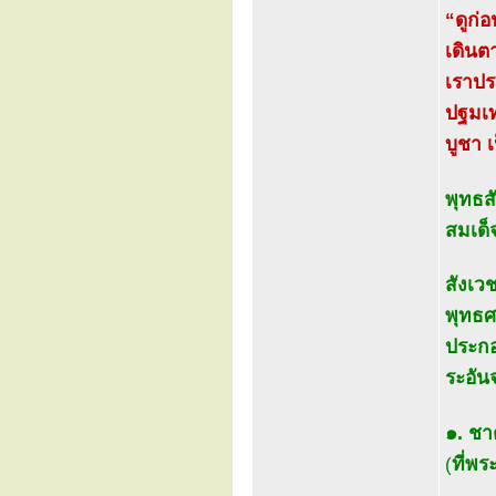
“ดูก่
เดินต
เราปร
ปฐมเท
บูชา 
พุทธส
สมเด็
สังเว
พุทธศ
ประกอ
ระอัน
๑. ช
(
ที่พร