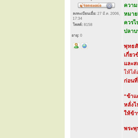
ความส
หมายถ
ลงทะเบียนเมื่อ:
27 มี.ค. 2006,
17:34
ควรไป
โพสต์:
8158
ปลาบป
อายุ:
0
พุทธส
เกี่ย
และสถ
ให้ได้
ก่อนท
“ข้าแ
หลั่ง
ให้ข้
พระพุ