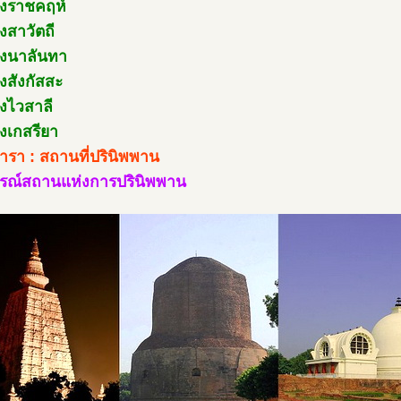
องราชคฤห์
งสาวัตถี
องนาลันทา
องสังกัสสะ
องไวสาลี
องเกสรียา
ินารา : สถานที่ปรินิพพาน
สรณ์สถานแห่งการปรินิพพาน