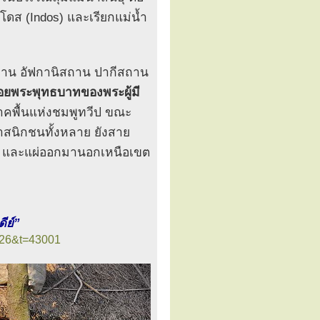
โดส (Indos) และเรียกแม่น้ำ
ูฏาน อัฟกานิสถาน ปากีสถาน
อยพระพุทธบาทของพระผู้มี
าคพื้นแห่งชมพูทวีป ขณะ
สนิกชนทั้งหลาย ยังสาย
น และแผ่ออกมานอกเหนือเขต
ีย์”
=26&t=43001