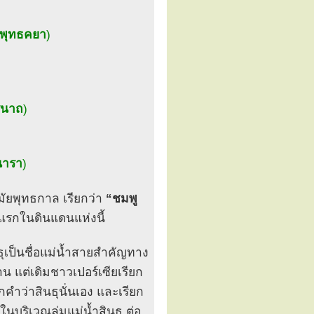
ลพุทธคยา
)
รนาถ
)
นารา
)
ัยพุทธกาล เรียกว่า
“ชมพู
้งแรกในดินแดนแห่งนี้
ุเป็นชื่อแม่น้ำสายสำคัญทาง
น แต่เดิมชาวเปอร์เซียเรียก
ากคำว่าสินธุนั่นเอง และเรียก
ในบริเวณลุ่มแม่น้ำสินธุ ต่อ