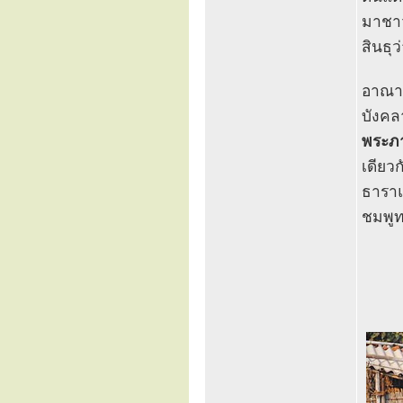
มาชาว
สินธุว
อาณาจ
บังคล
พระภา
เดียว
ธาราแ
ชมพูท