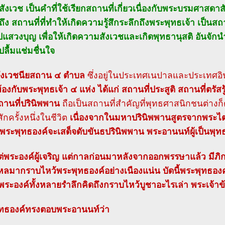
ังเวช เป็นคำที่ใช้เรียกสถานที่เกี่ยวเนื่องกับพระบรมศาสด
ึง สถานที่ที่ทำให้เกิดความรู้สึกระลึกถึงพระพุทธเจ้า เป็น
แสวงบุญ เพื่อให้เกิดความสังเวชและเกิดพุทธานุสติ อันจัก
ลื้มแช่มชื่นใจ
ังเวชนียสถาน ๔ ตำบล
ซึ่งอยู่ในประเทศเนปาลและประเทศอิน
วข้องกับพระพุทธเจ้า ๔ แห่ง ได้แก่ สถานที่ประสูติ สถานที่ตร
านที่ปรินิพพาน
ถือเป็นสถานที่สำคัญที่พุทธศาสนิกชนต่าง
สักครั้งหนึ่งในชีวิต
เนื่องจากในมหาปรินิพพานสูตรจากพระไตร
ี่พระพุทธองค์จะเสด็จดับขันธปรินิพพาน พระอานนท์ผู้เป็นพุ
ต่พระองค์ผู้เจริญ แต่กาลก่อนมาหลังจากออกพรรษาแล้ว มีภิกษ
ไหลมากราบไหว้พระพุทธองค์อย่างเนืองแน่น บัดนี้พระพุทธอ
าพระองค์ทั้งหลายรำลึกคิดถึงกราบไหว้บูชาอะไรเล่า พระเจ้าข
ทธองค์ทรงตอบพระอานนท์ว่า