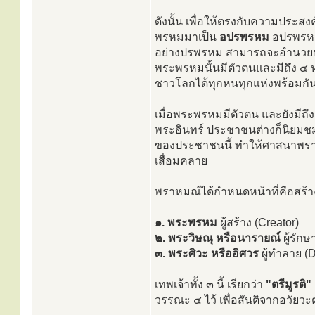
ดังนั้น เพื่อให้ตรงกับความประ
พรหมมาเป็น
อปรพรหม
อปรพรหมก
อย่างปรพรหม สามารถจะอำนวยประ
พระพรหมนั้นมีตัวตนและมีถึง ๔ 
ชาวโลกได้ทุกหนทุกแห่งพร้อมกัน
เมื่อพระพรหมมีตัวตน และยังมีถึง
พระอินทร์ ประชาชนต่างก็นิยม
ของประชาชนนี้ ทำให้ศาสนาพราหม
เสื่อมคลาย
พราหมณ์ได้กำหนดหน้าที่คือสร้างเท
๑. พระพรหม
ผู้สร้าง (Creator)
๒. พระวิษณุ หรือนารายณ์
ผู้รัก
๓. พระศิวะ หรืออิศวร
ผู้ทำลาย (D
เทพเจ้าทั้ง ๓ นี้ เรียกว่า
"ตรีมูรติ"
วรรณะ ๔ ไว้ เพื่อสันติจากอวัยวะต