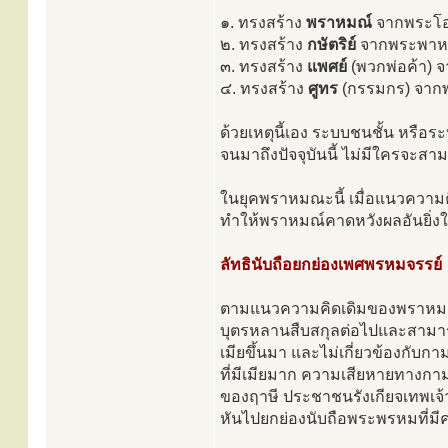
๑. ทรงสร้าง
พราหมณ์
จากพระโอ
๒. ทรงสร้าง
กษัตริย์
จากพระพาหา
๓. ทรงสร้าง
แพศย์
(พวกพ่อค้า) 
๔. ทรงสร้าง
ศูทร
(กรรมกร) จาก
ด้วยเหตุนี้เอง ระบบชนชั้น หรือ
จนมาถึงปัจจุบันนี้ ไม่มีใครจะ
ในยุคพราหมณะนี้ เมื่อแนวความ
ทำให้พราหมณ์คาดหวังผลอันยิ่งใ
ลัทธินับถือยกย่องเพศพรหมจรรย์
ตามแนวความคิดเดิมของพราหมณ์ก
บุตรหลานสืบสกุลต่อไปและสามารถ
เมียขึ้นมา และไม่เกี่ยวข้องกับกาม
ที่มีเมียมาก ความเสียหายทางกาม
ของฤาษี ประชาชนรังเกียจเทพเจ้
หันไปยกย่องนับถือพระพรหมที่มีคว