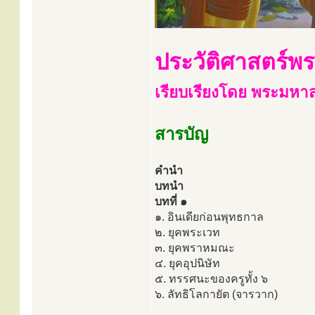
ประวัติศาสตร์พ
เรียบเรียงโดย พระมหา
สารบัญ
คำนำ
บทนำ
บทที่ ๑
๑. อินเดียก่อนพุทธกาล
๒. ยุคพระเวท
๓. ยุคพราหมณะ
๔. ยุคอุปนิษัท
๕. ทรรศนะของครูทั้ง ๖
๖. ลัทธิโลกายัต (จารวาก)