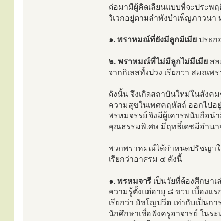
ต่อมามีผู้คิดเลียนแบบที่จะประพฤ
วิเวกอยู่ตามลำพังบำเพ็ญภาวนา ทำ
๑. พราหมณ์ที่ยังมีลูกมีเมีย
ประกอบ
๒. พราหมณ์ที่ไม่มีลูกไม่มีเมีย
สละ
จากกิเลสทั้งปวง เรียกว่า สมณพ
ดังนั้น จึงเกิดสถาบันใหม่ในสังคม
ความสุขในเพศคฤหัสถ์ ออกไปอยู่โ
พรหมจรรย์ จึงมีผู้เคารพนับถือนำส
คุณธรรมพิเศษ มีฤทธิ์เดชมีอำนาจ 
พวกพราหมณ์ได้กำหนดปรัชญาในการ
เรียกว่าอาศรม ๔ ดังนี้
๑. พรหมจารี
เป็นวัยที่ต้องศึกษาเล
ความรู้ตั้งแต่อายุ ๘ ขวบ เบื้องแร
เรียกว่า ยัชโญปวีต เท่ากับเป็น
นักศึกษาเชื่อฟังครูอาจารย์ ในระ