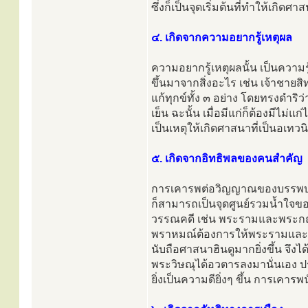
ซึ่งก็เป็นจุดเริ่มต้นที่ทำให้เกิดศาส
๔. เกิดจากความอยากรู้เหตุผล
ความอยากรู้เหตุผลนั้น เป็นความรู้
ขึ้นมาจากสิ่งอะไร เช่น เจ้าชา
แก้ทุกข์ทั้ง ๓ อย่าง โดยทรงดำริว่า
เย็น ฉะนั้น เมื่อมีแก่ก็ต้องมีไม่แก
เป็นเหตุให้เกิดศาสนาที่เป็นอเทวน
๕. เกิดจากอิทธิพลของคนสำคัญ
การเคารพต่อวิญญาณของบรรพบุรุษ 
ก็สามารถเป็นจุดศูนย์รวมน้ำใจ
วรรณคดี เช่น พระรามและพระกฤษณ
พราหมณ์ต้องการให้พระรามและพ
นับถือศาสนาฮินดูมากยิ่งขึ้น จ
พระวิษณุได้อวตารลงมานั่นเอง ปร
ยิ่งเป็นความดียิ่งๆ ขึ้น การเคา