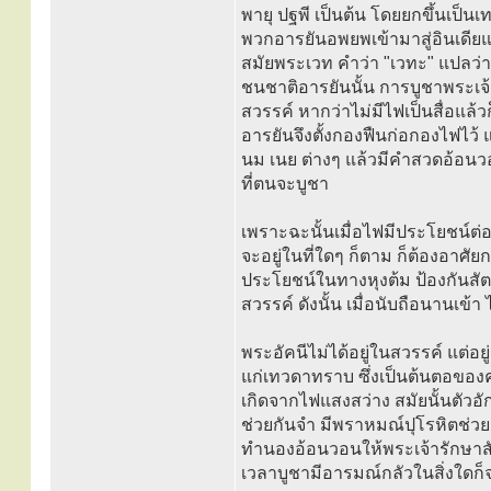
พายุ ปฐพี เป็นต้น โดยยกขึ้นเป็
พวกอารยันอพยพเข้ามาสู่อินเดียแ
สมัยพระเวท คำว่า "เวทะ" แปลว่า แ
ชนชาติอารยันนั้น การบูชาพระเจ้า
สวรรค์ หากว่าไม่มีไฟเป็นสื่อแล
อารยันจึงตั้งกองฟืนก่อกองไฟไว้
นม เนย ต่างๆ แล้วมีคำสวดอ้อนวอน
ที่ตนจะบูชา
เพราะฉะนั้นเมื่อไฟมีประโยชน์ต่
จะอยู่ในที่ใดๆ ก็ตาม ก็ต้องอาศัยก
ประโยชน์ในทางหุงต้ม ป้องกันสัตว
สวรรค์ ดังนั้น เมื่อนับถือนานเข้า
พระอัคนีไม่ได้อยู่ในสวรรค์ แต่อ
แก่เทวดาทราบ ซึ่งเป็นต้นตอของค
เกิดจากไฟแสงสว่าง สมัยนั้นตัว
ช่วยกันจำ มีพราหมณ์ปุโรหิตช่วย
ทำนองอ้อนวอนให้พระเจ้ารักษาสั
เวลาบูชามีอารมณ์กลัวในสิ่งใดก