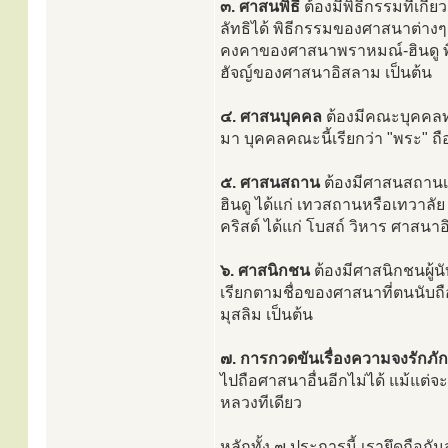
๓. ศาสนพิธี
ต้องมีพิธีกรรมที่เก
ลัทธิได้ พิธีกรรมของศาสนาต่างๆ 
คงคาของศาสนาพราหมณ์-ฮินดู พ
ฮัจญ์ของศาสนาอิสลาม เป็นต้น
๔. ศาสนบุคคล
ต้องมีคณะบุคคลทำ
มา บุคคลคณะนี้เรียกว่า "พระ" 
๕. ศาสนสถาน
ต้องมีศาสนสถานเ
ฮินดู ได้แก่ เทวสถานหรือเทวาล
คริสต์ ได้แก่ โบสถ์ วิหาร ศาสนาอิ
๖. ศาสนิกชน
ต้องมีศาสนิกชนผู้นั
เรียกตามชื่อของศาสนาที่ตนนับถ
มุสลิม เป็นต้น
๗. การกวดขันเรื่องความจงรักภัก
ไปถือศาสนาอื่นอีกไม่ได้ แม้แต่จ
หลวงทีเดียว
หลักทั้ง ๗ ประการนี้ เรายึดถือก