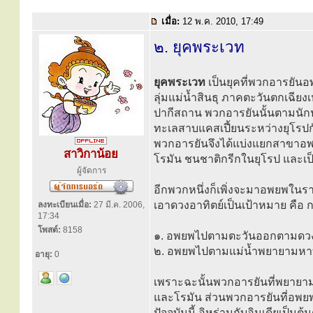
เมื่อ:
12 พ.ค. 2010, 17:49
๒. ยุคพระเวท
ยุคพระเวท
เป็นยุคที่พวกอารยัน
ลุ่มแม่น้ำสินธุ ภาคตะวันตกเฉียงเห
ปากีสถาน พวกอารยันนั้นตามนักปร
ทะเลสาบแคสเปี้ยนระหว่างยุโรปกั
พวกอารยันจึงได้แบ่งแยกสาขาอ
สาวิกาน้อย
โรมัน ชนชาติกรีกในยุโรป และเป
ผู้จัดการ
อีกพวกหนึ่งก็เพิ่งจะมาอพยพในร
เอาดวงอาทิตย์เป็นเป้าหมาย คือ ก
ลงทะเบียนเมื่อ:
27 มี.ค. 2006,
17:34
โพสต์:
8158
๑. อพยพไปตามตะวันออกตามดวงอ
๒. อพยพไปตามแม่น้ำพยายามห
อายุ:
0
เพราะฉะนั้นพวกอารยันที่พยายา
และโรมัน ส่วนพวกอารยันที่อพยพ
ปัจจุบันนี้ อิหร่านกับอินเดียเป