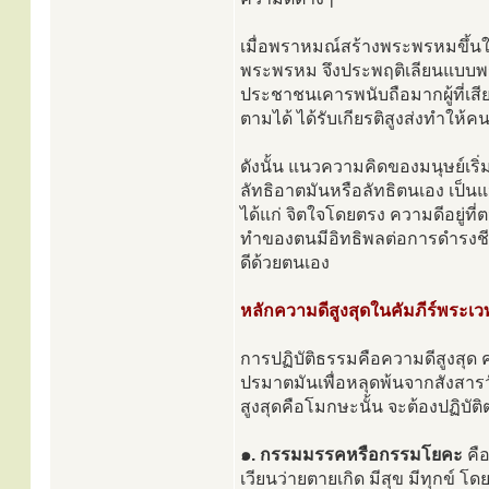
เมื่อพราหมณ์สร้างพระพรหมขึ้นใ
พระพรหม จึงประพฤติเลียนแบบพร
ประชาชนเคารพนับถือมากผู้ที่เ
ตามได้ ได้รับเกียรติสูงส่งทำให้คน
ดังนั้น แนวความคิดของมนุษย์เริ่ม
ลัทธิอาตมันหรือลัทธิตนเอง เป็
ได้แก่ จิตใจโดยตรง ความดีอยู่ที
ทำของตนมีอิทธิพลต่อการดำรงชีวิต
ดีด้วยตนเอง
หลักความดีสูงสุดในคัมภีร์พระเว
การปฏิบัติธรรมคือความดีสูงสุด
ปรมาตมันเพื่อหลุดพ้นจากสังสารวั
สูงสุดคือโมกษะนั้น จะต้องปฏิบัติ
๑. กรรมมรรคหรือกรรมโยคะ
คือ
เวียนว่ายตายเกิด มีสุข มีทุกข์ 