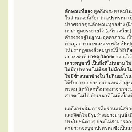
ลักษณะที่สอง
พูดถึงพระพรหมในแง
ในลักษณะนี้เรียกว่า อปรพรหม เป็
ปราศจากคุณลักษณะทุกอย่าง (นิร
ภาษาพูดบรรยายได้ (อนีรวจนียะ) พ
ดำรงรงอยู่ในฐานะอุตตรภาวะ เป็
เป็นมูลการณะของสรรพสิ่ง เป็นปฐม
ให้ปรากฏของสิ่งสมบูรณ์นี้ วิธี
อย่างเช่นที่
ยาชญวัลกยะ
กล่าวไว
เคารพบูชานี้ เป็นสิ่งที่ไม่หยาบ ไ
ไม่มีอุปาทาน ไม่มีรส ไม่มีกลิ่น ไม
ไม่มีข้างนอกข้างใน ไม่กินอะไรแล
ได้รับการยกย่องว่าเป็นเทพเจ้าสูงส
พรหม สัตว์โลกทั้งมวลมาจากพระ
สายตาไม่ได้ เป็นอนาทิ ไม่มีเบื้อ
แต่ถึงกระนั้น การที่พราหมณ์สร้าง
และจิตก็ไม่มีรูปร่างอย่างมนุษย์
ประโยชน์ต่างๆ ย่อมไม่สามารถกระ
สามารถจะบูชาปรพรหมซึ่งเป็นสภาว