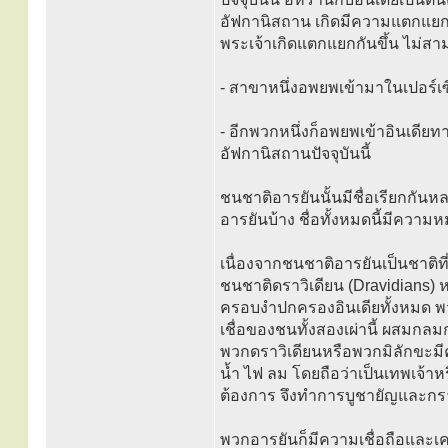
อัฟกานิสถาน เกิดมีความแตกแยกท
พระเจ้าเกิดแตกแยกกันขึ้น ไม่สาม
- สาขาหนึ่งอพยพเข้ามาในเปอร์เซ
- อีกพวกหนึ่งก็อพยพเข้าอินเดียท
อัฟกานิสถานปัจจุบันนี้
ชนชาติอารยันนั้นมีชื่อเรียกกันหล
อารยันบ้าง ชื่อทั้งหมดนี้มีความ
เนื่องจากชนชาติอารยันเป็นชาติ
ชนชาติดราวิเดียน (Dravidians) ห
ครอบงำปกครองอินเดียทั้งหมด พว
เชื่อของชนทั้งสองเผ่านี้ ผสมกลมก
พวกดราวิเดียนหรือพวกมิลักขะมีคว
น้ำ ไฟ ลม โดยถือว่าเป็นเทพเจ้าหรื
ต้องการ จึงทำการบูชายัญและก
พวกอารยันก็มีความเชื่อถือและเ