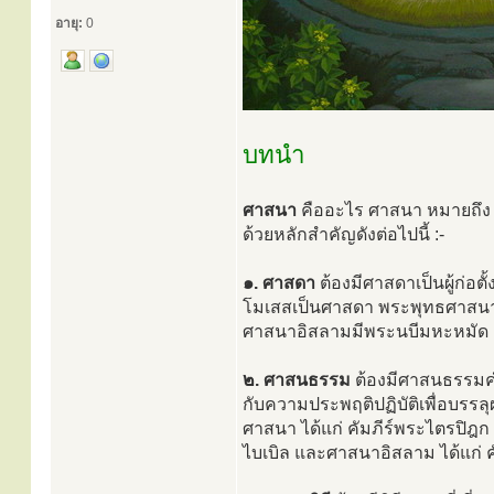
อายุ:
0
บทนำ
ศาสนา
คืออะไร ศาสนา หมายถึง ค
ด้วยหลักสำคัญดังต่อไปนี้ :-
๑. ศาสดา
ต้องมีศาสดาเป็นผู้ก่อต
โมเสสเป็นศาสดา พระพุทธศาสนาม
ศาสนาอิสลามมีพระนบีมหะหมัด เ
๒. ศาสนธรรม
ต้องมีศาสนธรรมค
กับความประพฤติปฏิบัติเพื่อบรรล
ศาสนา ได้แก่ คัมภีร์พระไตรปิฎก ศ
ไบเบิล และศาสนาอิสลาม ได้แก่ คั