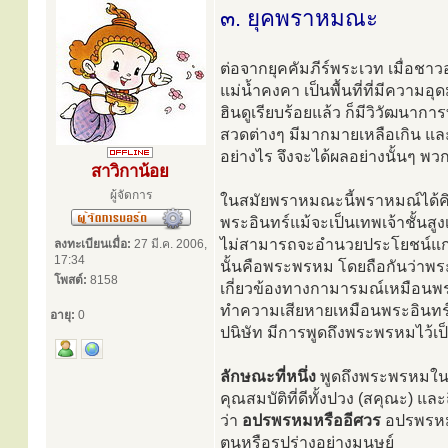
๓. ยุคพราหมณะ
ต่อจากยุคคัมภีร์พระเวท เมื่อชา
แม่น้ำคงคา เป็นพื้นที่ที่มีความอ
ฮินดูเรียบร้อยแล้ว ก็มีวิวัฒนาก
สวดต่างๆ มีมากมายเหลือเกิน แล
อย่างไร จึงจะได้ผลอย่างนั้นๆ พว
สาวิกาน้อย
ผู้จัดการ
ในสมัยพราหมณะนี้พราหมณ์ได้คิดส
พระอินทร์แม้จะเป็นเทพเจ้าชั้นสูง
ไม่สามารถจะอำนวยประโยชน์แก่ปร
ลงทะเบียนเมื่อ:
27 มี.ค. 2006,
17:34
นั้นคือพระพรหม โดยถือกันว่าพระพร
โพสต์:
8158
เกี่ยวข้องทางกามารมณ์เหมือนพร
ทำความเสียหายเหมือนพระอินทร์แ
อายุ:
0
ปนิษัท มีการพูดถึงพระพรหมไว้เ
ลักษณะที่หนึ่ง
พูดถึงพระพรหมในแง
คุณสมบัติที่ดีทั้งปวง (สคุณะ) แ
ว่า
อปรพรหมหรืออีศวร
อปรพรหมห
ตนหรือรูปร่างอย่างมนุษย์