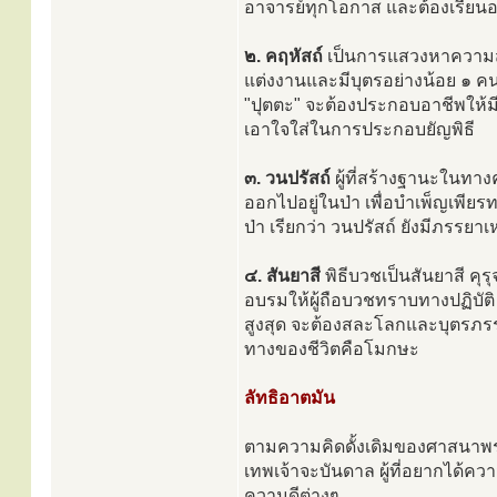
อาจารย์ทุกโอกาส และต้องเรียนอย
๒. คฤหัสถ์
เป็นการแสวงหาความสุ
แต่งงานและมีบุตรอย่างน้อย ๑ คน
"ปุตตะ" จะต้องประกอบอาชีพให้
เอาใจใส่ในการประกอบยัญพิธี
๓. วนปรัสถ์
ผู้ที่สร้างฐานะในทางค
ออกไปอยู่ในป่า เพื่อบำเพ็ญเพ
ป่า เรียกว่า วนปรัสถ์ ยังมีภรรยา
๔. สันยาสี
พิธีบวชเป็นสันยาสี คุร
อบรมให้ผู้ถือบวชทราบทางปฏิบัติ 
สูงสุด จะต้องสละโลกและบุตรภรร
ทางของชีวิตคือโมกษะ
ลัทธิอาตมัน
ตามความคิดดั้งเดิมของศาสนาพราหมณ
เทพเจ้าจะบันดาล ผู้ที่อยากได้คว
ความดีต่างๆ