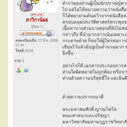
ตำราของท่านผู้เป็นนักปราชญ์ทา
ไป แต่ไม่ได้หมายความว่าหนังสือเล่ม
ก็ได้พยายามค้นคว้าจากหนังสือหล
สาวิกาน้อย
ครอบคลุมประวัติศาสตร์พระพุทธศ
ผู้จัดการ
เนื้อหาบางส่วนบางตอนที่ยังไม่ส
กล่าวถึง ที่นำมากล่าวเน้นเฉพาะ
กระดาษด้วย ก็ขอให้ผู้ใคร่ต่อก
ลงทะเบียนเมื่อ:
27 มี.ค. 2006,
17:34
เขียนไว้แล้วมีอยู่เป็นจำนวนมาก
โพสต์:
8158
ยิ่งขึ้น
อายุ:
0
อย่างไรก็ดี เอกสารประกอบการสอน
ส่วนใดผิดพลาดไม่ถูกต้อง หรือขา
ท่านด้วยความบริสุทธิ์ใจ และยิน
ด้วยความปรารถนาดี
พระมหาสมศักดิ์ ญาณโพโธ
คณะศาสนาและปรัชญา
มหาวิทยาลัยมหามกุฏราชวิทยาล