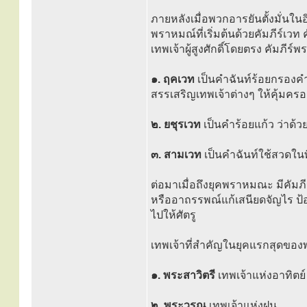
ภายหลังเมื่อพวกอารยันตั้งมั่นในอิ
พราหมณ์ที่เริ่มต้นด้วยคัมภีร์เวท 
เทพเจ้าผู้สูงศักดิ์โดยตรง คัมภีร์พ
๑. ฤคเวท
เป็นคำฉันท์ร้อยกรองค
สรรเสริญเทพเจ้าต่างๆ ให้คุ้มครอง
๒. ยชุรเวท
เป็นคำร้อยแก้ว ว่าด
๓. สามเวท
เป็นคำฉันท์ใช้สวดในพ
ต่อมาเมื่อถึงยุคพราหมณะ มีคัมภีร
หรืออาถรรพณ์แก้เสนียดจัญไร ป้อ
ไปให้ศัตรู
เทพเจ้าที่สำคัญในยุคแรกสุดของพร
๑. พระสาวิตรี
เทพเจ้าแห่งอาทิตย
๒. พระวรุณ
เทพเจ้าแห่งฝน