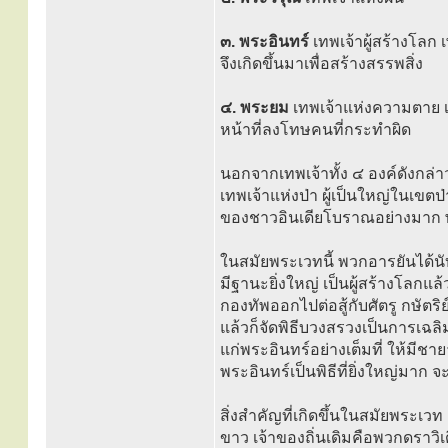
๓. พระอินทร์
เทพเจ้าผู้สร้างโลก
จึงเกิดขึ้นมาเพื่อสร้างสรรพสิ่ง
๔. พระยม
เทพเจ้าแห่งความตาย เ
หน้าที่ลงโทษคนที่กระทำผิด
นอกจากเทพเจ้าทั้ง ๔ องค์ดังกล่า
เทพเจ้าแห่งป่า ผู้เป็นใหญ่ในเขตป
ของชาวอินเดียโบราณอย่างมาก พ
ในสมัยพระเวทนี้ พวกอารยันได้นั
มีฐานะยิ่งใหญ่ เป็นผู้สร้างโลก
กองทัพออกไปต่อสู้กับศัตรู กษัตร
แล้วก็จัดพิธีบวงสรวงเป็นการเฉลิ
แก่พระอินทร์อย่างเต็มที่ ให้มีชา
พระอินทร์เป็นพิธีที่ยิ่งใหญ่มา
สิ่งสำคัญที่เกิดขึ้นในสมัยพระเ
ขาว เจ้าของถิ่นเดิมคือพวกดราวิเ