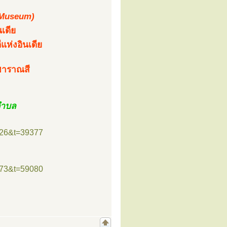
 Museum)
เดีย
แห่งอินเดีย
งพาราณสี
ตำบล
=26&t=39377
=73&t=59080