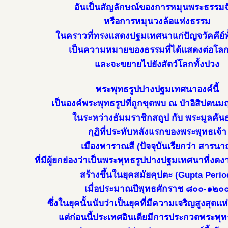
อันเป็นสัญลักษณ์ของการหมุนพระธรรมจ
หรือการหมุนวงล้อแห่งธรรม
ในคราวที่ทรงแสดงปฐมเทศนาแก่ปัญจวัคคีย์ทั้
เป็นความหมายของธรรมที่ได้แสดงต่อโลก
และจะขยายไปยังสัตว์โลกทั้งปวง
พระพุทธรูปปางปฐมเทศนาองค์นี้
เป็นองค์พระพุทธรูปที่ถูกขุดพบ ณ ป่าอิสิปตน
ในระหว่างธัมมราชิกสถูป กับ พระมูลคันธ
กุฏิที่ประทับหลังแรกของพระพุทธเจ้า
เมืองพาราณสี (ปัจจุบันเรียกว่า สารนา
ที่มีผู้ยกย่องว่าเป็นพระพุทธรูปปางปฐมเทศนาที่งดง
สร้างขึ้นในยุคสมัยคุปตะ (Gupta Perio
เมื่อประมาณปีพุทธศักราช ๘๐๐-๑๒๐
ซึ่งในยุคนั้นนับว่าเป็นยุคที่มีความเจริญสูงสุดแห
แต่ก่อนนี้ประเทศอินเดียมีการประกวดพระพุ