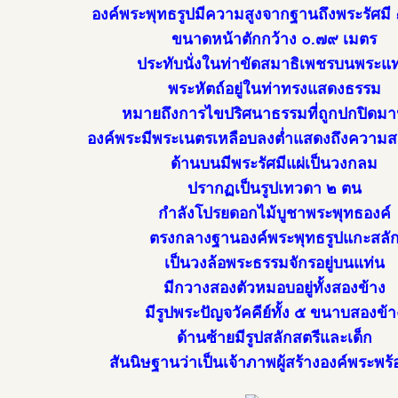
องค์พระพุทธรูปมีความสูงจากฐานถึงพระรัศมี 
ขนาดหน้าตักกว้าง ๐.๗๙ เมตร
ประทับนั่งในท่าขัดสมาธิเพชรบนพระแท
พระหัตถ์อยู่ในท่าทรงแสดงธรรม
หมายถึงการไขปริศนาธรรมที่ถูกปกปิดม
องค์พระมีพระเนตรเหลือบลงต่ำแสดงถึงความ
ด้านบนมีพระรัศมีแผ่เป็นวงกลม
ปรากฏเป็นรูปเทวดา ๒ ตน
กำลังโปรยดอกไม้บูชาพระพุทธองค์
ตรงกลางฐานองค์พระพุทธรูปแกะสลั
เป็นวงล้อพระธรรมจักรอยู่บนแท่น
มีกวางสองตัวหมอบอยู่ทั้งสองข้าง
มีรูปพระปัญจวัคคีย์ทั้ง ๕ ขนาบสองข้า
ด้านซ้ายมีรูปสลักสตรีและเด็ก
สันนิษฐานว่าเป็นเจ้าภาพผู้สร้างองค์พระพร้