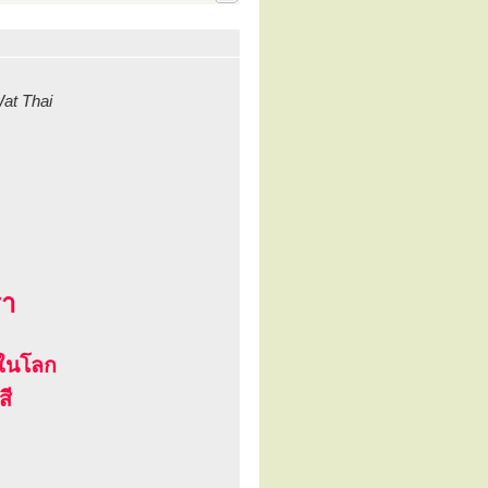
at Thai
รา
ดในโลก
สี