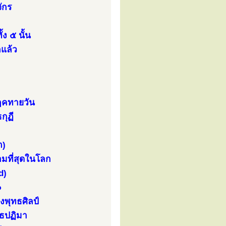
ักร
ง ๕ นั้น
แล้ว
มฤคทายวัน
กุฏี
ถ)
ามที่สุดในโลก
d)
๐
่งพุทธศิลป์
ทธปฏิมา