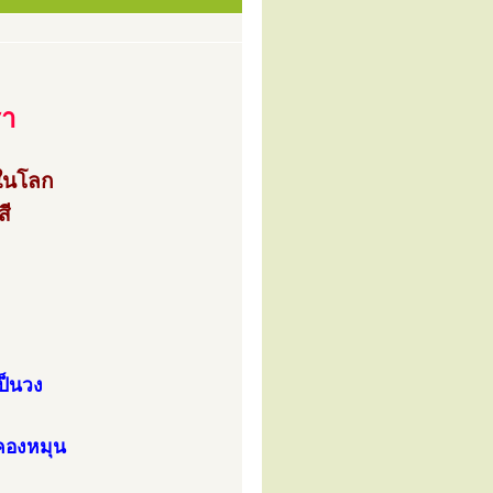
รา
ดในโลก
ี
ป็นวง
ะคองหมุน