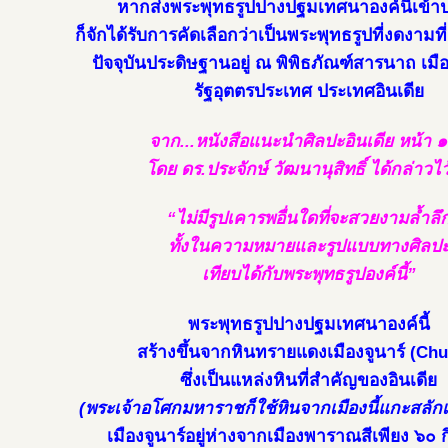
หากส่งพระพุทธรูปปางปฐมเทศนาองค์นี้เข้
ก็จักได้รับการคัดเลือกว่าเป็นพระพุทธรูปที่งดงามที่
ปัจจุบันประดิษฐานอยู่ ณ พิพิธภัณฑ์สารนาถ เม
รัฐอุตตรประเทศ ประเทศอินเดีย
จาก...หนังสือแนะนำศิลปะอินเดีย หน้า 
โดย ดร.ประจักษ์ วัฒนานุสิทธิ์ ได้กล่าวไว
“ไม่มีรูปเคารพอื่นใดที่จะสวยงามล้ำลึ
ทั้งในความหมายและรูปแบบทางศิลป
เทียบได้กับพระพุทธรูปองค์นี้”
พระพุทธรูปปางปฐมเทศนาองค์นี้
สร้างขึ้นจากหินทรายแดงเมืองจูนาร์ (Chu
ซึ่งเป็นแหล่งหินที่สำคัญของอินเดีย
(พระเจ้าอโศกมหาราชก็ใช้หินจากเมืองนี้แกะสลัก
เมืองจูนาร์อยู่ห่างจากเมืองพาราณสีเพียง ๖๐ 