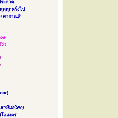
าประกวด
สุดทุกครั้งไป
ืองพาราณสี
๑๐๑
้ว่า
ก
ะ
nar)
เสาหินอโศก)
กิโลเมตร