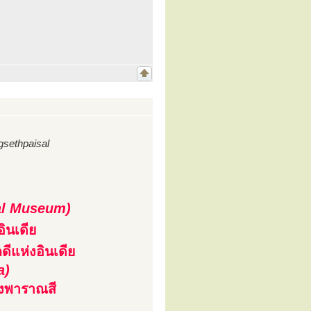
sethpaisal
al Museum)
ินเดีย
ดีแห่งอินเดีย
a)
องพาราณสี