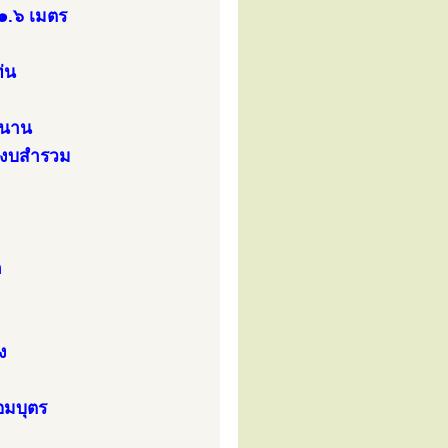
๑.๖ เมตร
่น
านาน
สงบสำรวม
ก
ง
อมบุตร