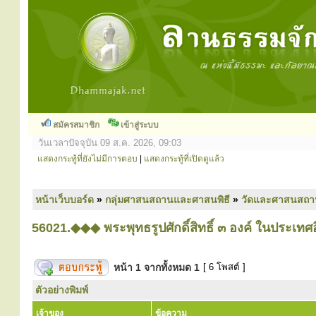
สมัครสมาชิก
เข้าสู่ระบบ
วันเวลาปัจจุบัน 09 ส.ค. 2026, 09:03
แสดงกระทู้ที่ยังไม่มีการตอบ
|
แสดงกระทู้ที่เปิดดูแล้ว
หน้าเว็บบอร์ด
»
กลุ่มศาสนสถานและศาสนพิธี
»
วัดและศาสนสถา
56021.◆◆◆ พระพุทธรูปศักดิ์สิทธิ์ ๓ องค์ ในประเท
หน้า
1
จากทั้งหมด
1
[ 6 โพสต์ ]
ตัวอย่างพิมพ์
เจ้าของ
ข้อความ