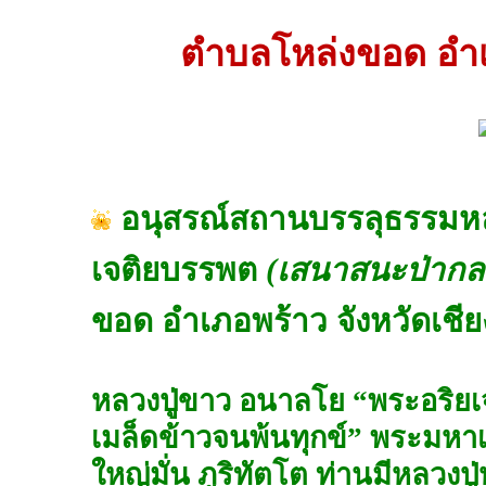
ตำบลโหล่งขอด อำเภ
อนุสรณ์สถานบรรลุธรรมหลวง
เจติยบรรพต
(เสนาสนะป่ากลา
ขอด อำเภอพร้าว จังหวัดเชีย
หลวงปู่ขาว อนาลโย “พระอริยเจ้า
เมล็ดข้าวจนพ้นทุกข์” พระมหาเ
ใหญ่มั่น ภูริทัตโต ท่านมีหลวงปู