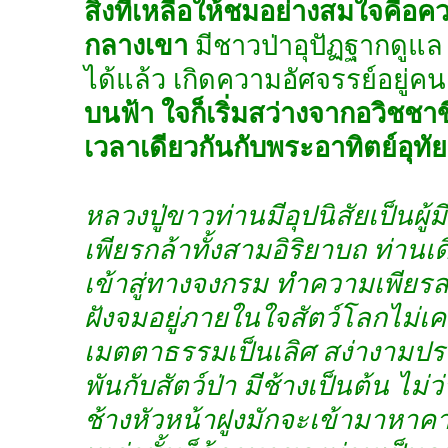
สิ่งที่เหลือให้ชมอย่างสมใจคือค
กลางเขา
มีชาวป่าอุปัฏฐากดูแล
ได้แล้ว เกิดความอัศจรรย์อยู่ค
บนฟ้า ใจก็เริ่มสว่างจากอวิชชาข
เวลาเดียวกันกับพระอาทิตย์อุทัย
หลวงปู่ขาวท่านมีอุปนิสัยเป็นผู้ม
เพียรกล้าทั้งสามอิริยาบถ ท่านเด
เข้าสู่ทางจงกรม ทำความเพียร
ฝังจมอยู่ภายในใจสัตว์โลกไม่เคยบ
เมตตาธรรมเป็นเลิศ สง่างามประด
พันกับสัตว์ป่า มีช้างเป็นต้น ไม่
ช้างหัวหน้าฝูงมักจะเข้ามาหาคา