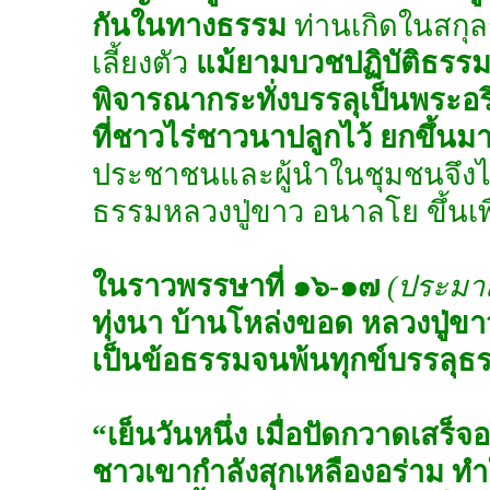
กันในทางธรรม
ท่านเกิดในสกุ
เลี้ยงตัว
แม้ยามบวชปฏิบัติธรรมเ
พิจารณากระทั่งบรรลุเป็นพระอริ
ที่ชาวไร่ชาวนาปลูกไว้ ยกขึ้น
ประชาชนและผู้นำในชุมชนจึงไ
ธรรมหลวงปู่ขาว อนาลโย ขึ้นเพื
ในราวพรรษาที่ ๑๖-๑๗
(ประมา
ทุ่งนา บ้านโหล่งขอด หลวงปู่ข
เป็นข้อธรรมจนพ้นทุกข์บรรลุธ
“เย็นวันหนึ่ง เมื่อปัดกวาดเสร็
ชาวเขากำลังสุกเหลืองอร่าม ทำ