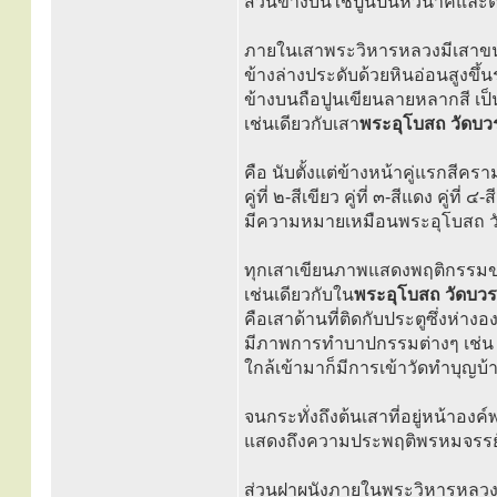
ส่วนข้างบนใช้ปูนปั้นหัวนาคแล
ภายในเสาพระวิหารหลวงมีเสาขน
ข้างล่างประดับด้วยหินอ่อนสูงขึ้
ข้างบนถือปูนเขียนลายหลากสี เป
เช่นเดียวกับเสา
พระอุโบสถ วัดบว
คือ นับตั้งแต่ข้างหน้าคู่แรกสีครา
คู่ที่ ๒-สีเขียว คู่ที่ ๓-สีแดง คู่ที่ ๔
มีความหมายเหมือนพระอุโบสถ วั
ทุกเสาเขียนภาพแสดงพฤติกรรม
เช่นเดียวกับใน
พระอุโบสถ วัดบวร
คือเสาด้านที่ติดกับประตูซึ่งห่า
มีภาพการทำบาปกรรมต่างๆ เช่น
ใกล้เข้ามาก็มีการเข้าวัดทำบุญบ้
จนกระทั่งถึงต้นเสาที่อยู่หน้าอง
แสดงถึงความประพฤติพรหมจรรย์บริ
ส่วนฝาผนังภายในพระวิหารหลว