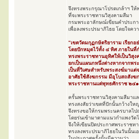
จึงทรงพระกรุณาโปรดเกล้าฯ ให
ที่จะพระราชทานวิสุงคามสีมา
กรมพระอาลักษณ์เขียนคำประกาศว
เพื่อลงพระปรมาภิไธย โดยใจควา
“เขตวัดมกุฏกษัตริยาราม เรียกอย่
โดยปักหมุดไว้ทั้ง ๔ ทิศ ภายในที่
ทรงพระราชทานอุทิศให้เป็นวิสุง
ยกเป็นแผนกหนึ่งต่างหากจากพ
เป็นที่วิเศษสำหรับพระสงฆ์มาแต่จ
อาศัยใช้สังฆกรรม มีอุโบสถสังฆก
พระราชทานแต่พุทธศักราช ๒๔๑
ครั้นพระราชทานวิสุงคามสีมาแ
ทรงสงสัยว่าเขตที่ปักนั้นกว้างใหญ
จึงทรงขอให้กรมพระนครบาลไปถอ
โดยร่นเข้ามาตามแนวกำแพงวัดโด
จึงให้เขียนปิดประกาศพระราชทาน
ทรงลงพระปรมาภิไธยในวันนั้นเอ
ในประกาศครั้งนั้นมีความว่า