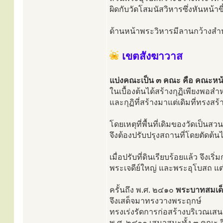
ผิดกับวัดโสมนัสวิหารซึ่งหันหน้
ด้านหน้าพระวิหารมีลานกว้างส
เขตสังฆาวาส
แบ่งคณะเป็น ๓ คณะ คือ คณะห
ในเบื้องต้นได้สร้างกุฏิเพียงพอส
และกุฏิที่สร้างมาแต่เดิมที่ทรงสร้
โดยเหตุที่พื้นที่เดิมของวัดเป็นสว
จึงต้องปรับปรุงสถานที่โดยตัดต้น
เมื่อปรับที่ดินเรียบร้อยแล้ว จึง
พระเจดีย์ใหญ่ และพระอุโบสถ แต
ครั้นถึง พ.ศ. ๒๔๑๐
พระบาทสมเด็จ
จึงเสด็จมาทรงวางพระฤกษ์
ทรงเร่งรัดการก่อสร้างบริเวณเสน
พ.ศ. ๒๔๑๑ เสนาสนะทั้ง ๓ คณะ 