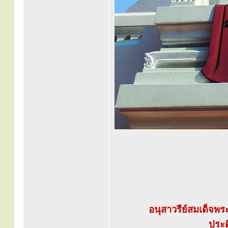
อนุสาวรีย์สมเด็จพ
ประด