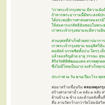
“เราพระเจ้ากรุงสยาม มีความนับ
ถ้าหากพระอารามนี้มีพระสงฆ์ปก
ได้ประพฤติการศาสนพรหมจรรย์โด
ให้สมควรแก่ลัทธิอันชอบในพระธรร
เราพระเจ้ากรุงสยามจะมีความยินดี
ส่วนกุศลที่สำเร็จด้วยสถาปนาการ
เราพระเจ้ากรุงสยาม ขออุทิศให้แ
คฤหัสถ์ บรรพชิตทั้งปวง ใครๆ เห
แล้วจงเจริญด้วย อายุ วรรณะ สุ
สิริสวัสดิพิพัฒนมงคล สรรพศุภผ
ซึ่งไม่มีโทษเป็นบาป จงสำเร็จท
ประกาศ ณ วัน ๒ฯ๘ ปีมะโรง พุทธศั
ต่อมาสร้างเขื่อนริม
คลองผดุงกรุ
สร้างศาลาท่าน้ำ ๓ หลัง ๓ หลัง สร
ด้านข้าง ๒ ข้าง และด้านหลังพื้นที
คือ ลานวัดกว้างกว่าวัดโสมนัสวิห