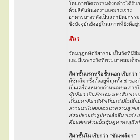
โดยภาพจิตรกรรมดังกล่าวได้รับ
ด้วยสีสันอันงดงามเหมาะเจาะ
อาคารบางหลังเป็นสถาปัตยกรรมที
ซึ่งปัจจุบันยังอยู่ในสภาพที่ยังดีอย
สีมา
วัดมกุฏกษัตริยาราม เป็นวัดที่มีส
และมีเฉพาะวัดที่พระบาทสมเด็จพระ
สีมาชั้นแรกหรือชั้นนอก เรียกว่า
มีซุ้มสีมาซึ่งตั้งอยู่ที่มุมทั้ง ๔ 
เป็นเครื่องหมายกำหนดเขต ภาย
ซุ้มสีมา เป็นลักษณะมหาสีมาแบบ
เป็นมหาสีมาที่ทำเป็นแท่งสี่เหลี่ยมจ
ยาวแนบไปตลอดแนวความสูงของ
ส่วนปลายทำรูปทรงล้อสีมาแท่ง 
คือแต่ละด้านเป็นซุ้มคูหาทะลุถึงกัน
สีมาชั้นใน เรียกว่า “ขัณฑสีมา”