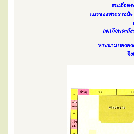
สมเด็จพระ
และของพระราชนัด
สมเด็จพระสังฆ
พระนามขององค์
จึ