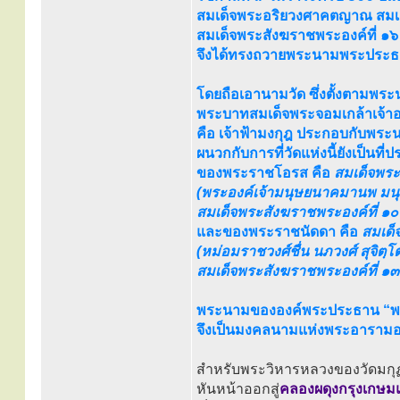
สมเด็จพระอริยวงศาคตญาณ สมเด็
สมเด็จพระสังฆราชพระองค์ที่ ๑๖ 
จึงได้ทรงถวายพระนามพระประธาน
โดยถือเอานามวัด ซึ่งตั้งตามพร
พระบาทสมเด็จพระจอมเกล้าเจ้าอยู
คือ เจ้าฟ้ามงกุฎ ประกอบกับพร
ผนวกกับการที่วัดแห่งนี้ยังเป็นที
ของพระราชโอรส คือ
สมเด็จพร
(พระองค์เจ้ามนุษยนาคมานพ มนุ
สมเด็จพระสังฆราชพระองค์ที่ ๑๐ 
และของพระราชนัดดา คือ
สมเด็
(หม่อมราชวงศ์ชื่น นภวงศ์ สุจิตฺโ
สมเด็จพระสังฆราชพระองค์ที่ ๑๓ 
พระนามขององค์พระประธาน “พระ
จึงเป็นมงคลนามแห่งพระอารามอย่
สำหรับพระวิหารหลวงของวัดมกุฏกษั
หันหน้าออกสู่
คลองผดุงกรุงเกษ