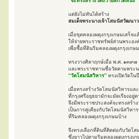
“จะทรงสร้างวัดถวายสักวัดหนึ่ง”
แต่ยังไม่ทันได้สร้าง
สมเด็จพระนางเจ้าโสมนัสวัฒนาว
เมื่อขุดคลองผดุงกรุงเกษมเสร็จ
ให้จ่ายพระราชทรัพย์ส่วนพระอง
เพื่อซื้อที่ดินริมคลองผดุงกรุงเกษม
ทรงวางศิลาฤกษ์เมื่อ พ.ศ. ๑๓๙๗
และพระราชทานชื่อวัดตามพระนา
“วัดโสมนัสวิหาร”
ทรงเปิดวัดในป
เมื่อทรงสร้างวัดโสมนัสวิหารและ
ที่กรุงศรีอยุธยามักจะมัดเรียงอย
จึงมีพระราชประสงค์จะทรงสร้างว
เป็นการคู่เคียงกับวัดโสมนัสวิห
ที่ริมคลองผดุงกรุงเกษมบ้าง
จึงทรงเลือกที่ดินที่ติดต่อกับวัดโ
ซึ่งยาวไปตามริมคลองผดุงกรุงเก