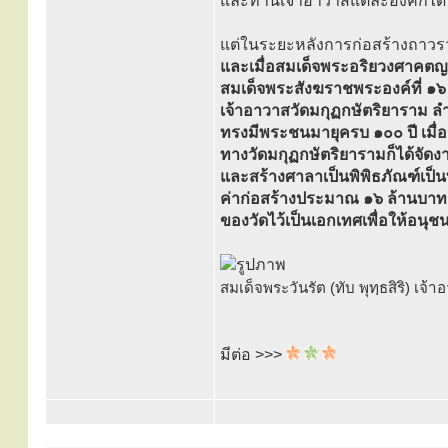
และท่านเจ้าอาวาสแต่ละองค์ก็ได
แต่ในระยะหลังการก่อสร้างถาวรวั
และเมื่อสมเด็จพระอริยวงศาคตญา
สมเด็จพระสังฆราชพระองค์ที่ ๑๖ 
เจ้าอาวาสวัดมกุฏกษัตริยาราม ลำด
ทรงมีพระชนมายุครบ ๑๐๐ ปี เมื่
ทางวัดมกุฏกษัตริยารามก็ได้จัด
และสร้างศาลาเป็นพิพิธภัณฑ์เป็น
ค่าก่อสร้างประมาณ ๑๖ ล้านบาทเศษ
ของวัดไว้เป็นเอกเทศเพื่อให้อนุ
สมเด็จพระวันรัต (ทับ พุทฺธสิริ) เ
มีต่อ >>>