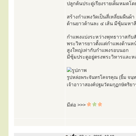
ปลูกต้นประดู่เรียงรายเต็มหมดโดย
สร้างกำแพงวัดเป็นสี่เหลี่ยมผืนผ
ด้านยาวด้านละ ๔ เส้น มีซุ้มมหาส
กำแพงแบ่งระหว่างพุทธาวาสกับส
พระวิหารยาวตั้งแต่กำแพงด้านหน้
สูงใหญ่เท่ากับกำแพงรอบนอก
มีซุ้มประตูอยู่ตรงพระวิหารและห
รูปหล่อพระจันทรโคจรคุณ (ยิ้ม จนฺทร
เจ้าอาวาสองค์ปฐมวัดมกุฏกษัตริย
มีต่อ >>>