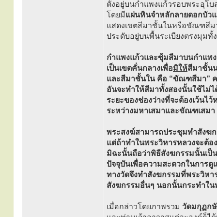
ตั้งอยู่บนกำแพงแก้วรอบพระอุโบ
โดยมี
แผ่นหินจำหลักลายดอกบัวแ
แสดงเขตสีมาชั้นในหรือขัณฑสีม
ประดับอยู่บนพื้นระเบียงตรงมุมท
กำแพงแก้วและซุ้มสีมาบนกำแพง
เป็นเขตคั่นกลางเพื่อ
มิให้
สีมาชั้น
และสีมาชั้นใน คือ “ขัณฑสีมา” ค
อันจะทำให้สีมาทั้งสองนั้นใช้ไม่ได
ระยะของช่องว่างที่จะต้องเว้นไว้
ระหว่างมหาเสมาและขัณฑเสมา เรี
พระสงฆ์สามารถประชุมทำสังฆกร
แต่ถ้าทำในพระวิหารหลวงจะต้องใ
มิฉะนั้นถือว่าพิธีสังฆกรรมนั้นเป
ปัจจุบันเพื่อความสะดวกในการดู
ทางวัดจึงทำสังฆกรรมที่พระวิหาร
สังฆกรรมอื่นๆ นอกนั้นกระทำใน
เมื่อกล่าวโดยภาพรวม
วัดมกุฏกษ