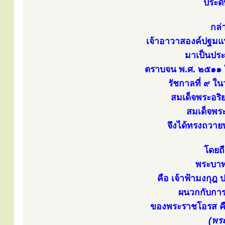
ประดิ
กล่า
เจ้าอาวาสองค์ปฐมแห
มาเป็นประ
ตราบจน พ.ศ. ๒๕๑๑ 
รัชกาลที่ ๙ ใ
สมเด็จพระอริ
สมเด็จพระ
จึงได้ทรงถวาย
โดยถื
พระบาทส
คือ เจ้าฟ้ามงกุ
ผนวกกับการที
ของพระราชโอรส ค
(พร