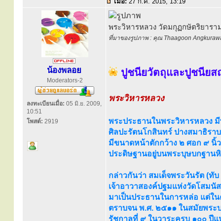
เมื่อ:
27 ก.ค. 2015, 13:19
พระวิหารหลวง วัดมกุฏกษัตริยารา
ที่มาของรูปภาพ : คุณ Thaagoon Angkuraw
น้องพลอย
ปูชนียวัตถุและปูชนีย
Moderators-2
พระวิหารหลวง
ลงทะเบียนเมื่อ:
05 มิ.ย. 2009,
10:51
พระประธานในพระวิหารหลวง มีพ
โพสต์:
2919
ศิลปะรัตนโกสินทร์ ปางสมาธิราบ 
มีขนาดหน้าตักกว้าง ๒ ศอก ๙ นิ้ว 
ประดิษฐานอยู่บนพระบุษบกฐานหิน
กล่าวกันว่า สมเด็จพระวันรัต (ทับ พ
เจ้าอาวาสองค์ปฐมแห่งวัดโสมนัส
มาเป็นประธานในการหล่อ แต่ในค
ตราบจน พ.ศ. ๒๕๑๑ ในสมัยพระ
รัชกาลที่ ๙ ในวาระครบ ๑๐๐ ปีแ