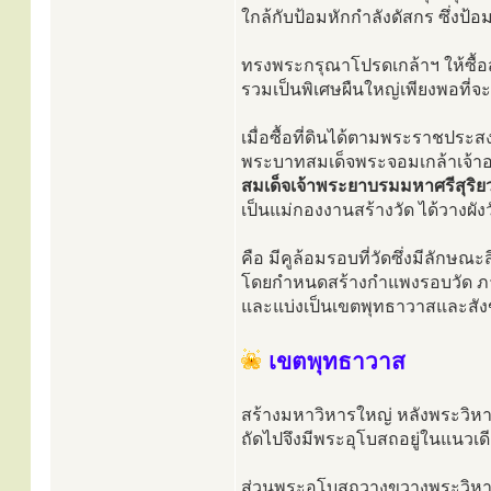
ใกล้กับป้อมหักกำลังดัสกร ซึ่งป้อ
ทรงพระกรุณาโปรดเกล้าฯ ให้ซื
รวมเป็นพิเศษผืนใหญ่เพียงพอที่จะ
เมื่อซื้อที่ดินได้ตามพระราชประส
พระบาทสมเด็จพระจอมเกล้าเจ้าอย
สมเด็จเจ้าพระยาบรมมหาศรีสุริยว
เป็นแม่กองงานสร้างวัด ได้วางผัง
คือ มีคูล้อมรอบที่วัดซึ่งมีลักษณะสี
โดยกำหนดสร้างกำแพงรอบวัด ภาย
และแบ่งเป็นเขตพุทธาวาสและสั
เขตพุทธาวาส
สร้างมหาวิหารใหญ่ หลังพระวิหา
ถัดไปจึงมีพระอุโบสถอยู่ในแนวเด
ส่วนพระอุโบสถวางขวางพระวิหา