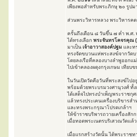
เพียงพอสำหรับพระภิกษุ ๒๐ รูปม
ส่วนพระวิหารหลวง พระวิหารคด 
ครั้นถึงเดือน ๘ วันขึ้น ๗ ค่ำ พ.ศ
ได้ทรงเลือก
พระจันทรโคจรคุณ (ยิ
มาเป็น
เจ้าอาวาสองค์ปฐม
และทร
ทรงจัดขบวนแห่พระสงฆ์จากวัดบว
โดยลงเรือที่คลองบางลำพูออกแม่
ไปเข้าคลองผดุงกรุงเกษม เทียบขบว
ในวันเปิดวัดคือวันที่พระสงฆ์ไปอย
พร้อมด้วยพระบรมวงศานุวงศ์ ทั้ง
ได้เสด็จไปทรงบำเพ็ญพระราชกุ
แล้วทรงประเคนเครื่องบริขารสำหร
และทรงพระกรุณาโปรดเกล้าฯ
ให้ข้าราชบริพารถวายเครื่องสั
เมื่อทอดพระเนตรบริเสวณวัดแล้
เมื่อแรกสร้างวัดนั้น ได้พระราช