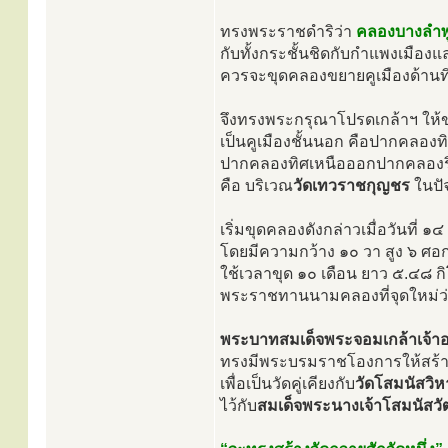
ทรงพระราชดำริว่า
คลองบางลำพ
กับทั้งกระชั้นชิดกับกำแพงเมือ
ควรจะขุดคลองขยายคูเมืองด้านท
จึงทรงพระกรุณาโปรดเกล้าฯ ให้ขุ
เป็นคูเมืองชั้นนอก คือปากคลองทิ
ปากคลองทิศเหนือออกปากคลองร
คือ บริเวณ
วัดเทวราชกุญชร
ในปัจ
เริ่มขุดคลองดังกล่าวเมื่อวันที่
โดยมีความกว้าง ๑๐ วา สูง ๖ ศอ
ใช้เวลาขุด ๑๐ เดือน ยาว ๕.๔๘ ก
พระราชทานนามคลองที่จุดใหม่ว
พระบาทสมเด็จพระจอมเกล้าเจ้าอย
ทรงมีพระบรมราชโองการให้สร้างว
เพื่อเป็นวัดคู่เคียงกับ
วัดโสมนัสวิห
ไว้กับ
สมเด็จพระนางเจ้าโสมนัสวั