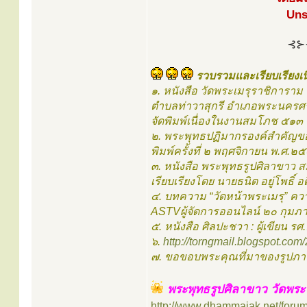
Uns
⊰⊱
รวบรวมและเรียบเรียงเน
๑. หนังสือ วัดพระเมรุราชิการาม
ตำบลท่าวาสุกรี อำเภอพระนครศร
จัดพิมพ์เนื่องในงานสมโภช ๕๑๓ 
๒. พระพุทธปฏิมากรองค์สำคัญ
พิมพ์ครั้งที่ ๒ พฤศจิกายน พ.ศ.๒
๓. หนังสือ พระพุทธรูปศิลาขาว ส
เรียบเรียงโดย นายธนิต อยู่โพธิ์
๔. บทความ “วัดหน้าพระเมรุ” ควา
ASTVผู้จัดการออนไลน์ ๒๐ กุมภ
๕. หนังสือ ศิลปะชวา : ผู้เขียน รศ
๖.
http://torngmail.blogspot.com/
๗. ขอขอบพระคุณที่มาของรูปภา
พระพุทธรูปศิลาขาว วัดพระ
http://www.dhammajak.net/foru