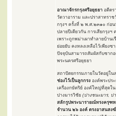
อาณาจักรกรุงศรีอยุธยา
อดีตรา
วัดวาอาราม และปราสาทราชวัง
กรุงฯ ครั้งที่ ๒ พ.ศ.๒๓๑๐ ก
ปลายปีเดียวกัน การเสียกรุงฯ ค
เพราะถูกพม่าเผาทำลายบ้านเร
ย่อยยับ คงหลงเหลือไว้เพียงซาก
ปัจจุบันสามารถสัมผัสกับซากอดี
พระนครศรีอยุธยา
สถาปัตยกรรมภายในวัดอยู่ในส
ช่องไว้เป็นลูกกรง
องค์พระประธ
เครื่องกษัตริย์ องค์ใหญ่ที่สุ
ปางมารวิชัย
(ปางชนะมาร, ปาง
สลักรูปพระนารายณ์ทรงครุฑหย
จำนวน ๒๖ องค์ ตรงอาสนสงฆ์ม