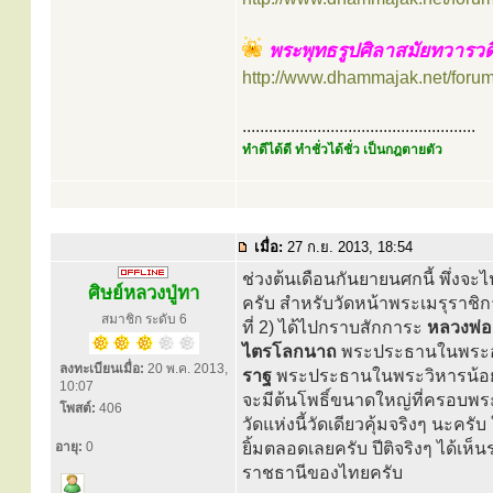
พระพุทธรูปศิลาสมัยทวารวด
http://www.dhammajak.net/foru
.....................................................
ทำดีได้ดี ทำชั่วได้ชั่ว เป็นกฎตายตัว
เมื่อ:
27 ก.ย. 2013, 18:54
ช่วงต้นเดือนกันยายนศกนี้ พึ่งจะไ
ศิษย์หลวงปู่ทา
ครับ สำหรับวัดหน้าพระเมรุราชิกา
สมาชิก ระดับ 6
ที่ 2) ได้ไปกราบสักการะ
หลวงพ่อ
ไตรโลกนาถ
พระประธานในพระอุโ
ลงทะเบียนเมื่อ:
20 พ.ค. 2013,
ราฐ
พระประธานในพระวิหารน้อย อ
10:07
จะมีต้นโพธิ์ขนาดใหญ่ที่ครอบพระเ
โพสต์:
406
วัดแห่งนี้วัดเดียวคุ้มจริงๆ นะ
อายุ:
0
ยิ้มตลอดเลยครับ ปีติจริงๆ ได้เ
ราชธานีของไทยครับ