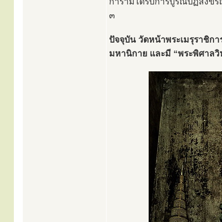
การามได้รับการบูรณปฏิสังขรณ์
๓
ปัจจุบัน วัดหน้าพระเมรุราชิ
มหานิกาย และมี “พระพิศาลวิห