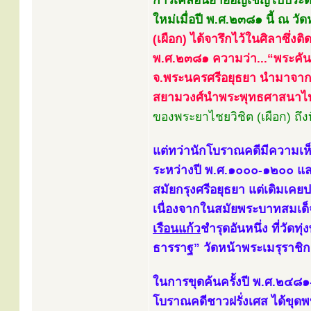
การเคลื่อนย้ายอัญเชิญไปประดิ
ใหม่เมื่อปี พ.ศ.๒๓๘๑ นี้ ณ ว
(เผือก) ได้จารึกไว้ในศิลาซึ่งติ
พ.ศ.๒๓๘๑ ความว่า...“พระคันธ
จ.พระนครศรีอยุธยา นำมาจาก
สยามวงศ์นำพระพุทธศาสนาไ
ของพระยาไชยวิชิต (เผือก) ถึ
แต่ทว่านักโบราณคดีมีความเห็
ระหว่างปี พ.ศ.๑๐๐๐-๑๒๐๐ แล
สมัยกรุงศรีอยุธยา แต่เดิมเคย
เนื่องจากในสมัยพระบาทสมเด็จ
เรือนแก้ว
ชำรุดอันหนึ่ง ที่วัด
ธารราฐ” วัดหน้าพระเมรุราชิกา
ในการขุดค้นครั้งปี พ.ศ.๒๔๘๑
โบราณคดีชาวฝรั่งเศส ได้ขุด