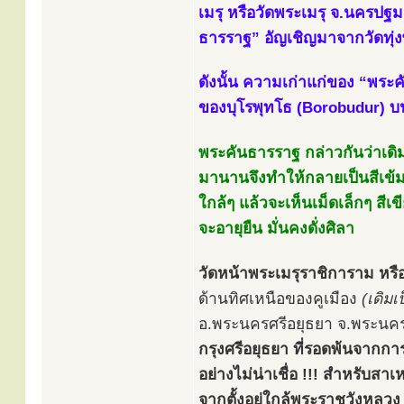
เมรุ หรือวัดพระเมรุ จ.นครปฐม 
ธารราฐ” อัญเชิญมาจากวัดทุ่ง
ดังนั้น ความเก่าแก่ของ “พระคั
ของบุโรพุทโธ (Borobudur) บ
พระคันธารราฐ กล่าวกันว่าเดิ
มานานจึงทำให้กลายเป็นสีเข้มขึ
ใกล้ๆ แล้วจะเห็นเม็ดเล็กๆ ส
จะอายุยืน มั่นคงดั่งศิลา
วัดหน้าพระเมรุราชิการาม หรือ
ด้านทิศเหนือของคูเมือง
(เดิมเ
อ.พระนครศรีอยุธยา จ.พระนครศ
กรุงศรีอยุธยา ที่รอดพ้นจากกา
อย่างไม่น่าเชื่อ !!! สำหรับสาเ
จากตั้งอยู่ใกล้พระราชวังหลวง 