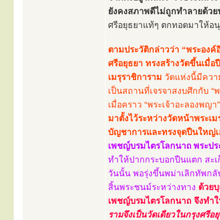
ยังคงสภาพดีไม่ถูกทำลายด้วย
ศรีอยุธยาแท้ๆ ตกทอดมาให้อนุ
ตามประวัติกล่าวว่า “พระองค์อ
ศรีอยุธยา ทรงสร้างวัดขึ้นเมื่
เมรุราชิการาม
วัดแห่งนี้มีคว
เป็นสถานที่เจรจาสงบศึกกับ “พ
เมื่อคราว “พระเจ้าอะลองพญา”
มาตั้งไว้ระหว่างวัดหน้าพระเ
บัญชาการและทรงจุดปืนใหญ่เ
เพชญ์บรมไตรโลกนาถ
พระปร
ทำให้ปากกระบอกปืนแตก สะเก
วันนั้น พอรุ่งขึ้นพม่าเลิกทัพ
สิ้นพระชนม์ระหว่างทาง
ด้วยบ
เพชญ์บรมไตรโลกนาถ จึงทำให
รามจึงเป็นวัดเดียวในกรุงศรีอย