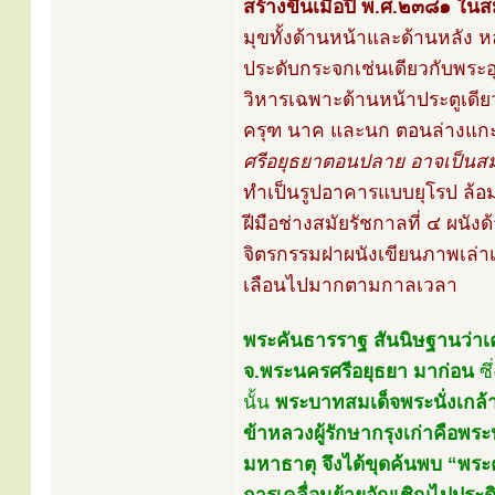
สร้างขึ้นเมื่อปี พ.ศ.๒๓๘๑ ในส
มุขทั้งด้านหน้าและด้านหลัง ห
ประดับกระจกเช่นเดียวกับพระอ
วิหารเฉพาะด้านหน้าประตูเดี
ครุฑ นาค และนก ตอนล่างแก
ศรีอยุธยาตอนปลาย อาจเป็นส
ทำเป็นรูปอาคารแบบยุโรป ล้อม
ฝีมือช่างสมัยรัชกาลที่ ๔ ผนั
จิตรกรรมฝาผนังเขียนภาพเล่าเ
เลือนไปมากตามกาลเวลา
พระคันธารราฐ สันนิษฐานว่าเ
จ.พระนครศรีอยุธยา มาก่อน
ซึ
นั้น
พระบาทสมเด็จพระนั่งเกล้า
ข้าหลวงผู้รักษากรุงเก่าคือพร
มหาธาตุ จึงได้ขุดค้นพบ “พระค