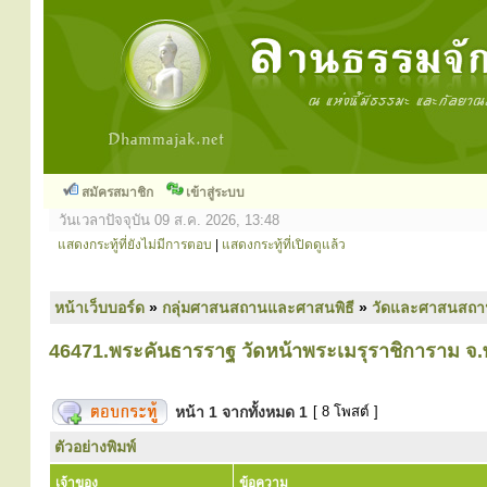
สมัครสมาชิก
เข้าสู่ระบบ
วันเวลาปัจจุบัน 09 ส.ค. 2026, 13:48
แสดงกระทู้ที่ยังไม่มีการตอบ
|
แสดงกระทู้ที่เปิดดูแล้ว
หน้าเว็บบอร์ด
»
กลุ่มศาสนสถานและศาสนพิธี
»
วัดและศาสนสถา
46471.พระคันธารราฐ วัดหน้าพระเมรุราชิการาม จ
หน้า
1
จากทั้งหมด
1
[ 8 โพสต์ ]
ตัวอย่างพิมพ์
เจ้าของ
ข้อความ