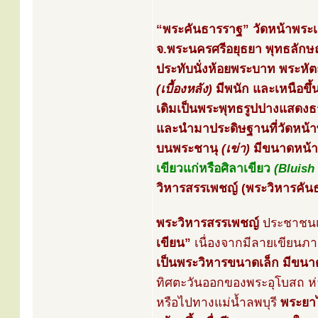
“พระคันธารราฐ” วัดหน้าพระเม
จ.พระนครศรีอยุธยา พุทธลักษ
ประทับนั่งห้อยพระบาท พระหัต
(เบื้องหลัง)
มีพนัก และเหนือขึ
เดิมเป็นพระพุทธรูปปางแสดง
และนำมาประดิษฐานที่วัดหน้าพร
บนพระชานุ
(เข่า)
มีขนาดหน้าต
เขียวแก่หรือศิลาเขียว
(Bluish
วิหารสรรเพชญ์ (พระวิหารคันธ
พระวิหารสรรเพชญ์
ประชาชนเร
เขียน”
เนื่องจากมีลายเขียนภ
เป็นพระวิหารขนาดเล็ก มีขน
ทิศตะวันออกของพระอุโบสถ ห
หรือไปทางแม่น้ำลพบุรี
พระยาไ