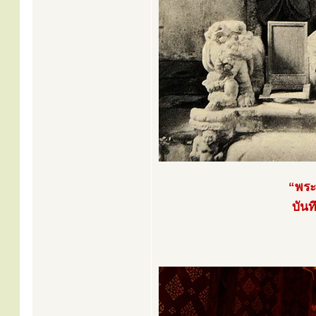
“พระ
บัน