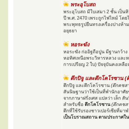
พระอุโบสถ
พระอุโบสถ มีใบเสมา 2 ชั้น เป็
ปี พ.ศ. 2470 เพระถูกไฟไหม้ โด
พระพุทธรูปยืนทรงเครื่องปางห้ามสม
อยุธยา
หอระฆัง
หอระฆัง ก่ออิฐถือปูน มีฐานกว้าง 
หอทิศเหนือพระวิหารหลวง และหอ
การเปรียญ 2 ใบ) ปัจจุบันคงเหลือห
ตึกปิจู และตึกโคโรซาน (
ตึกปิจู และตึกโคโรซาน
(ตึกคชส
สันนิษฐานว่าใช้เป็นที่พำนักอา
จากภาษาฝรั่งเศส แปลว่า เล็ก สั
สำหรับชื่อ
ตึกโคโรซาน
(ตึกคชส
ตึกที่ใช้รับรองชาวเปอร์เซียที่มาพ
เป็นโบราณสถาน ตามประกาศในราชกิ