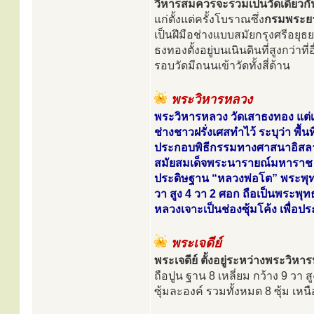
วิหารสมควรจะรวมเป็นวัดเดียวกั
แก่ตั้งแต่ครั้งโบราณซึ่ง
กรมพระย
เป็นฝีมือช่างแบบสมัยกรุงศรีอยุ
ธงทองตั้งอยู่บนเนินดินที่สูงกว่าที
รอบวัดมีถนนเข้าวัดทั้งสี่ด้าน
พระวิหารหลวง
พระวิหารหลวง วัดเสาธงทอง แต่เ
ช่างชาวฝรั่งเศสทำไว้ ระบุว่า พื้
ประกอบพิธีกรรมทางศาสนาอิสลามข
สมัยสมเด็จพระนารายณ์มหาราช แห่
ประดิษฐาน “หลวงพ่อโต” พระพุทธ
วา สูง 4 วา 2 ศอก ถือเป็นพระพุทธ
หลวงเจาะเป็นช่องซุ้มโค้ง เพื่อ
พระเจดีย์
พระเจดีย์ ตั้งอยู่ระหว่างพระวิ
ถือปูน ฐาน 8 เหลี่ยม กว้าง 9 ว
ซุ้มละองค์ รวมทั้งหมด 8 ซุ้ม เหน