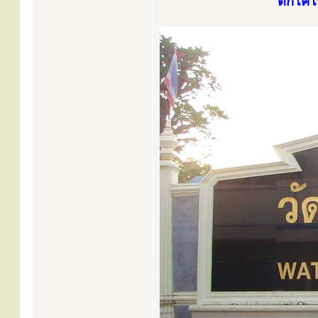
ตึกโค