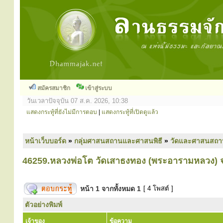
สมัครสมาชิก
เข้าสู่ระบบ
วันเวลาปัจจุบัน 07 ส.ค. 2026, 10:38
แสดงกระทู้ที่ยังไม่มีการตอบ
|
แสดงกระทู้ที่เปิดดูแล้ว
หน้าเว็บบอร์ด
»
กลุ่มศาสนสถานและศาสนพิธี
»
วัดและศาสนสถา
46259.หลวงพ่อโต วัดเสาธงทอง (พระอารามหลวง) จ
หน้า
1
จากทั้งหมด
1
[ 4 โพสต์ ]
ตัวอย่างพิมพ์
เจ้าของ
ข้อความ