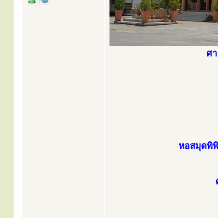
ศา
หอสมุดพิพ