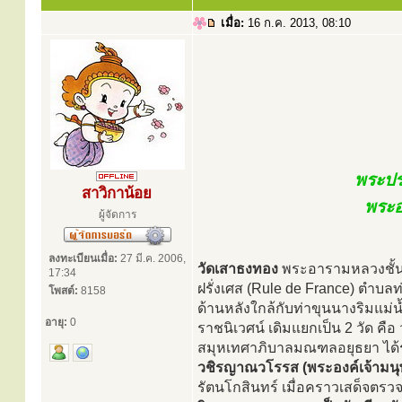
เมื่อ:
16 ก.ค. 2013, 08:10
พระปร
สาวิกาน้อย
พระอ
ผู้จัดการ
ลงทะเบียนเมื่อ:
27 มี.ค. 2006,
วัดเสาธงทอง
พระอารามหลวงชั้นตรี
17:34
ฝรั่งเศส (Rule de France) ตำบล
โพสต์:
8158
ด้านหลังใกล้กับท่าขุนนางริมแม่
อายุ:
0
ราชนิเวศน์ เดิมแยกเป็น 2 วัด ค
สมุหเทศาภิบาลมณฑลอยุธยา ได้
วชิรญาณวโรรส (พระองค์เจ้ามน
รัตนโกสินทร์ เมื่อคราวเสด็จ