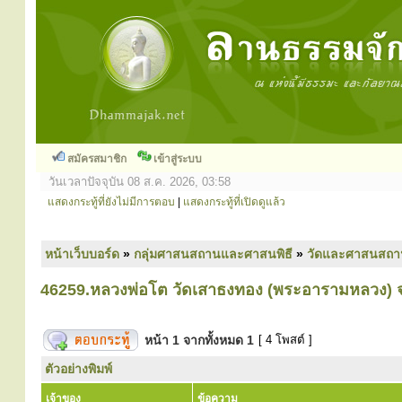
สมัครสมาชิก
เข้าสู่ระบบ
วันเวลาปัจจุบัน 08 ส.ค. 2026, 03:58
แสดงกระทู้ที่ยังไม่มีการตอบ
|
แสดงกระทู้ที่เปิดดูแล้ว
หน้าเว็บบอร์ด
»
กลุ่มศาสนสถานและศาสนพิธี
»
วัดและศาสนสถา
46259.หลวงพ่อโต วัดเสาธงทอง (พระอารามหลวง) จ
หน้า
1
จากทั้งหมด
1
[ 4 โพสต์ ]
ตัวอย่างพิมพ์
เจ้าของ
ข้อความ