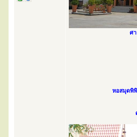
ศา
หอสมุดพิพ