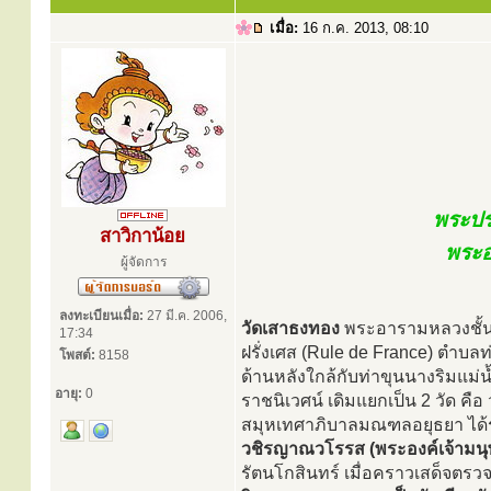
เมื่อ:
16 ก.ค. 2013, 08:10
พระปร
สาวิกาน้อย
พระอ
ผู้จัดการ
ลงทะเบียนเมื่อ:
27 มี.ค. 2006,
วัดเสาธงทอง
พระอารามหลวงชั้นตรี
17:34
ฝรั่งเศส (Rule de France) ตำบล
โพสต์:
8158
ด้านหลังใกล้กับท่าขุนนางริมแม่
อายุ:
0
ราชนิเวศน์ เดิมแยกเป็น 2 วัด ค
สมุหเทศาภิบาลมณฑลอยุธยา ได้
วชิรญาณวโรรส (พระองค์เจ้ามน
รัตนโกสินทร์ เมื่อคราวเสด็จ