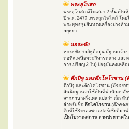
พระอุโบสถ
พระอุโบสถ มีใบเสมา 2 ชั้น เป็
ปี พ.ศ. 2470 เพระถูกไฟไหม้ โด
พระพุทธรูปยืนทรงเครื่องปางห้ามสม
อยุธยา
หอระฆัง
หอระฆัง ก่ออิฐถือปูน มีฐานกว้าง 
หอทิศเหนือพระวิหารหลวง และหอ
การเปรียญ 2 ใบ) ปัจจุบันคงเหลือห
ตึกปิจู และตึกโคโรซาน (
ตึกปิจู และตึกโคโรซาน
(ตึกคชส
สันนิษฐานว่าใช้เป็นที่พำนักอา
จากภาษาฝรั่งเศส แปลว่า เล็ก สั
สำหรับชื่อ
ตึกโคโรซาน
(ตึกคชส
ตึกที่ใช้รับรองชาวเปอร์เซียที่มาพ
เป็นโบราณสถาน ตามประกาศในราชกิ