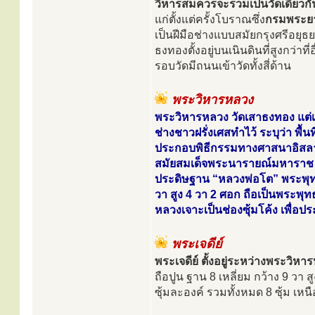
วิหารสมควรจะรวมเป็นวัดเดียวกั
แก่ตั้งแต่ครั้งโบราณซึ่ง
กรมพระย
เป็นฝีมือช่างแบบสมัยกรุงศรีอยุ
ธงทองตั้งอยู่บนเนินดินที่สูงกว่าที
รอบวัดมีถนนเข้าวัดทั้งสี่ด้าน
พระวิหารหลวง
พระวิหารหลวง วัดเสาธงทอง แต่เ
ช่างชาวฝรั่งเศสทำไว้ ระบุว่า พื้
ประกอบพิธีกรรมทางศาสนาอิสลามข
สมัยสมเด็จพระนารายณ์มหาราช แห่
ประดิษฐาน “หลวงพ่อโต” พระพุทธ
วา สูง 4 วา 2 ศอก ถือเป็นพระพุทธ
หลวงเจาะเป็นช่องซุ้มโค้ง เพื่อ
พระเจดีย์
พระเจดีย์ ตั้งอยู่ระหว่างพระวิ
ถือปูน ฐาน 8 เหลี่ยม กว้าง 9 ว
ซุ้มละองค์ รวมทั้งหมด 8 ซุ้ม เหน