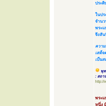
ประดิ
ในประ
จำนวน
พระแท
จึงสั
ความอั
เสด็จด
เป็นส
พุท
: สถาน
http:
พระแท
หนึ่ง