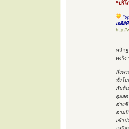
“บริโ
“พุ
เจดีย์
http:
หลักฐ
ดงรัง 
ถึงพร
ทั้งโ
กับต้นร
ดูยอด
ต่างช
ตามบิ
เข้าปร
เหมือน