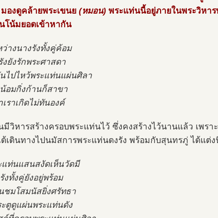
ู่ มองดูคล้ายพระเขนย
(หมอน)
พระแท่นนี้อยู่ภายในพระวิหารพ
ต้นโน้มยอดเข้าหากัน
่างนางรังทั้งคู่ค้อม
้รังยังรักพระศาสดา
นไปไหว้พระแท่นแผ่นศิลา
น้อมกิ่งก้านก็สาขา
าเราเกิดไม่ทันองค์
บันมีวิหารสร้างครอบพระแท่นไว้ ซึ่งคงสร้างไว้นานแล้ว เพราะ
ด้เดินทางไปนมัสการพระแท่นดงรัง พร้อมกับสุนทรภู่ ได้แต่ง
ะแท่นแสนสงัดเห็นวัดมี
ังทั้งคู่ยังอยู่พร้อม
ื่นชมโสมนัสยิ่งศรัทธา
ระตูดูแผ่นพระแท่นดัง