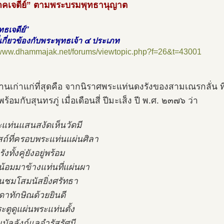
ภคเจดีย์” ตามพระบรมพุทธานุญาต
ทธเจดีย์”
ที่เกี่ยวข้องกับพระพุทธเจ้า ๔ ประเภท
//www.dhammajak.net/forums/viewtopic.php?f=26&t=43001
านเก่าแก่ที่สุดคือ จากนิราศพระแท่นดงรังของสามเณรกลั่น 
พร้อมกับสุนทรภู่ เมื่อเดือนสี่ ปีมะเส็ง ปี พ.ศ. ๒๓๗๖ ว่า
ะแท่นแสนสงัดเห็นวัดมี
บสถ์ที่ครอบพระแท่นแผ่นศิลา
ังทั้งคู่ยังอยู่พร้อม
น้อมมาข้างแท่นที่แผ่นผา
ื่นชมโสมนัสยิ่งศรัทธา
ดาทักษิณด้วยยินดี
ะตูดูแผ่นพระแท่นตั้ง
บัลลังก์แลจำรัสรัศมี