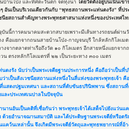
้านบ้านโป่ง และทิศตะวันตก จดทุ่งนา
โดยวัดตั้งอยู่บนเนินเข
นๆ อันเป็นบริเวณเดียวกันกับ “พุทธสถานพระแท่นดงรัง” ที่ปร
ูชนียสถานสำคัญทางพระพุทธศาสนาแห่งหนึ่งของประเทศไท
จุบันนี้การคมนาคมสะดวกสบายเพราะมีเส้นทางรถยนต์ผ่านวั
าง คือแยกจากถนนสายบ้านโป่ง-กาญจนบุรี ใกล้หลักกิโลเมตร
างจากตลาดท่าเรือถึงวัด ๑๐ กิโลเมตร อีกสายหนึ่งแยกจ
น ตรงหลักกิโลเมตรที่ ๒๒ เป็นระยะทาง ๓๐๐ เมตร
่นดงรัง นับว่าเป็นพระเจดียฐานประการหนึ่ง คือถือว่าเป็นที
บว่าเป็นสังเวชนียสถานแห่งหนึ่งในสี่แห่งของพระพุทธเจ้า คือ ส
ี่แสดงปฐมเทศนา และสถานที่ดับขันธปรินิพพาน ซึ่งสถานที่ดั
ียและประเทศเนปาลในปัจจุบัน
นานอันเป็นคติที่เชื่อกันว่า พระพุทธเจ้าได้เสด็จไปยังแว่
ีย ด้วยอำนาจฌานสมาบัติ และได้ประดิษฐานพระเจดีย์หรือตรัส
นแคว้นเหล่านั้น จึงเกิดมีพระเจดีย์วัตถุและพุทธพยากรณ์ที่อ้