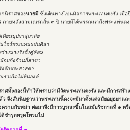
ากนิราศของ
นายมี
ซึ่งเดินทางไปนมัสการพระแท่นดงรัง เมื่อป
ภายหลังสามเณรกลั่น ๓ ปี นายมีได้พรรณนาถึงพระแท่นดงร
ปเทียนบุปผาสุมาลัย
นไหว้พระแท่นแผ่นศิลา
่างนางรังทั้งคู่ค้อม
น้อมกิ่งก้านก็สาขา
้รังรักพระศาสดา
าเราเกิดไม่ทันองค์
ราศทั้งสองนี้ทำให้ทราบว่ามีวัดพระแท่นดงรัง และมีการสร้า
ล้ว จึงสันนิษฐานว่าพระแท่นนี้คงจะมีมาตั้งแต่สมัยอยุธยาแล
งครามกับพม่า ต่อมาจึงมีการบูรณะขึ้นในสมัยรัชกาลที่ ๑ หรื
ได้ชำรุดทรุดโทรมไป
ัยรัชกาลที่ ๓