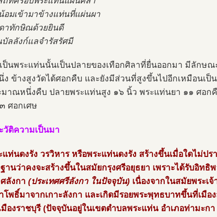
บสถ์ที่ครอบพระแท่นแผ่นศิลา
น้อมเข้ามาข้างแท่นที่แผ่นผา
ดาทักษิณด้วยยินดี
บัลลังก์แลจำรัสรัศมี
ี่เป็นพระแท่นนั้นเป็นปลายของเทือกศิลาที่ยื่นออกมา มีลักษณะเ
นึ่ง ข้างสูงวัดได้ศอกคืบ และยังมีส่วนที่สูงขึ้นไปอีกเหมือ
ะมาณหนึ่งคืบ ปลายพระแท่นสูง ๑๖ นิ้ว พระแท่นยา ๑๑ ศอกคื
 ๓ ศอกเศษ
ะวัติความเป็นมา
ะแท่นดงรัง วรวิหาร หรือพระแท่นดงรัง สร้างขึ้นเมื่อใดไม่ป
ษฐานว่าคงจะสร้างขึ้นในสมัยกรุงศรีอยุธยา เพราะได้รับอิ
ทศลังกา
(ประเทศศรีลังกา ในปัจจุบัน)
เนื่องจากในสมัยพระเจ้
าโพธิ์มาจากเกาะลังกา และเกิดมีรอยพระพุทธบาทขึ้นที่เมือ
มืองราชบุรี (ปัจจุบันอยู่ในเขตตำบลพระแท่น อำเภอท่ามะกา จั