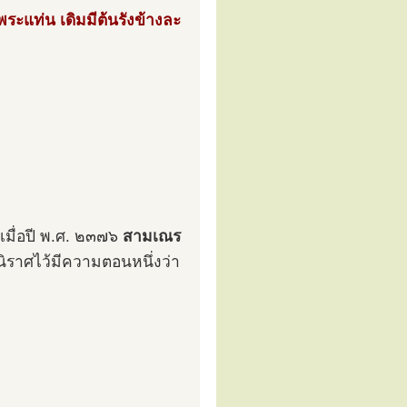
ระแท่น เดิมมีต้นรังข้างละ
เมื่อปี พ.ศ. ๒๓๗๖
สามเณร
นิราศไว้มีความตอนหนึ่งว่า