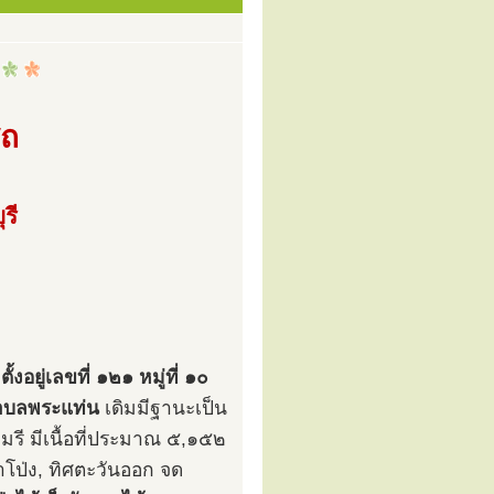
สถ
รี
งอยู่เลขที่ ๑๒๑ หมู่ที่ ๑๐
ำบลพระแท่น
เดิมมีฐานะเป็น
รี มีเนื้อที่ประมาณ ๕,๑๕๒
โป่ง, ทิศตะวันออก จด