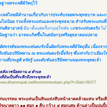
ษฐานพระเจดีย์วัตถุไว้
เทศไทยมีตำนานเกี่ยวกับการประทับรอยพระพุทธบาท และการสร
ไม่น้อย รวมทั้งพระแท่นและพระพุทธฉาย สำหรับพระแท่นที่ม
่นศิลาอาสน์
มีมาตั้งแต่ครั้งกรุงสุโขทัย แต่
พระแท่นดงรัง
ไม่
นนิษฐานว่า อาจจะเกิดขึ้นในสมัยกรุงศรีอยุธยาตอนปลาย
ศจรรย์ของพระแท่นดงรังนั้นผิดกับพระเจดีย์วัตถุอื่น เนื่องจากมี
ับขันธปรินิพพาน ณ พระแท่นดงรังนี้จริงๆ ซึ่งเท่ากับว่าเมืองไ
ถานที่ประสูติ ตรัสรู้ และดับขันธปรินิพพานของพระพุทธเจ้า
ธสังเวชนียสถาน ๔ ตำบล
ที่อันเป็นที่ระลึกถึงพระพุทธเจ้า
//www.dhammajak.net/forums/viewtopic.php?f=26&t=39377
่นบรรทม พระแท่นเป็นหินแท่งทึบหน้าลาดคล้ายแท่น หรือเตีย
 มีขนาดยาว ๑๑ ศอก ๑ คืบ กว้าง ๔ ศอกเศษ ด้านล่างป็นปูนปั