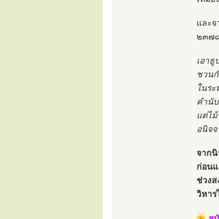
และจ
๒๓๗๘ 
เอาธู
ชวนกั
ในระหว
คำนับ
แต่ไม
อนิจจ
จากนิ
ก่อนแ
ช่วงส
วิหาร
สม