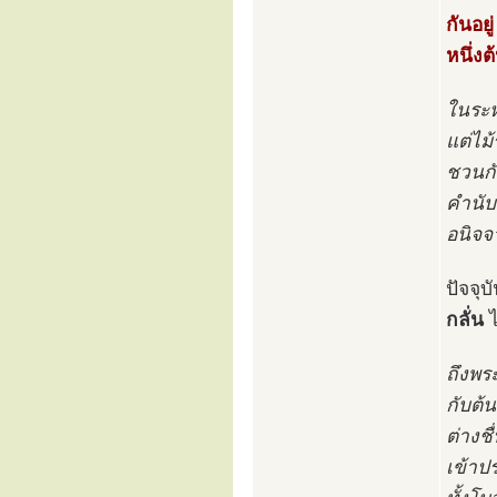
กันอย
หนึ่ง
ในระหว
แต่ไม
ชวนกั
คำนับ
อนิจจ
ปัจจุ
กลั่น
ไ
ถึงพร
กับต้นร
ต่างช
เข้าป