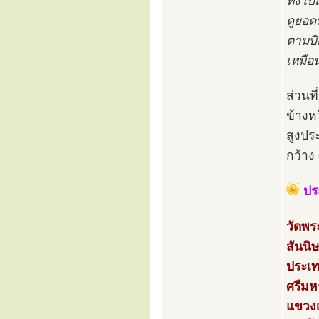
ทั้งโ
ดูยอด
ตามบิ
เหมือน
ส่วนท
ข้างห
สูงปร
กว้าง
ปร
วัดพร
สันนิ
ประเ
ศรีมห
แขวงเ