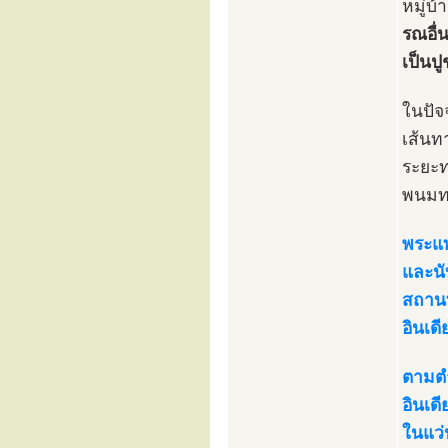
หมู่บ
รณอื่
เป็นป
ในปัจ
เส้นท
ระยะท
พนมทว
พระแท
และนั
สถานท
อินเด
ตามตำ
อินเด
ในแว่