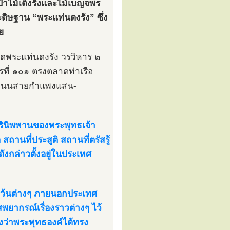
าป่าไม้เต็งรังและไม้เบญจพร
ะดิษฐาน “พระแท่นดงรัง” ซึ่ง
ย
ดพระแท่นดงรัง วรวิหาร ๒
ที่ ๑๐๑ ตรงตลาดท่าเรือ
ากถนนสายกำแพงแสน-
่ปรินิพพานของพระพุทธเจ้า
ถานที่ประสูติ สถานที่ตรัสรู้
งกล่าวตั้งอยู่ในประเทศ
นแคว้นต่างๆ ภายนอกประเทศ
พยากรณ์เรื่องราวต่างๆ ไว้
างว่าพระพุทธองค์ได้ทรง