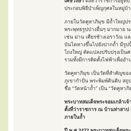
เศษวังษา
ตั้งที่ว่าราชการอยู่ที
ประกอบพิธีบำเพ็ญกุศลในหมู่บ้าน
ภายในวัดคูหาภิมุข มีถ้ำใหญ่
พระพุทธรูปปางอื่นๆ มากมาย นอ
เช่น ม่าน เศียรช้างเอราวัณ 
บันไดทางขึ้นไปยังปากถ้ำ มีรูปป
โถงใหญ่ ดัดแปลงปรับปรุงเป็
รวมทั้งมีการติดตั้งไฟฟ้าเพื่อ
วัดคูหาภิมุข เป็นวัดที่สำคัญของ
ภูเขากำปั่น พระพิมพ์ดินดิบ ส
ชื่อ “วัดหน้าถ้ำ” เป็น “วัดคูหาภิ
พระบาทสมเด็จพระจอมเกล้าเจ้าอย
ตั้งที่ว่าราชการ ณ บ้านท่าสาป
ภายในถ้ำ
ปี พ.ศ.2472 พระบาทสมเด็จพระปก