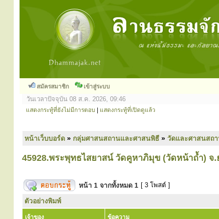
สมัครสมาชิก
เข้าสู่ระบบ
วันเวลาปัจจุบัน 08 ส.ค. 2026, 09:46
แสดงกระทู้ที่ยังไม่มีการตอบ
|
แสดงกระทู้ที่เปิดดูแล้ว
หน้าเว็บบอร์ด
»
กลุ่มศาสนสถานและศาสนพิธี
»
วัดและศาสนสถา
45928.พระพุทธไสยาสน์ วัดคูหาภิมุข (วัดหน้าถ้ำ) จ
หน้า
1
จากทั้งหมด
1
[ 3 โพสต์ ]
ตัวอย่างพิมพ์
เจ้าของ
ข้อความ