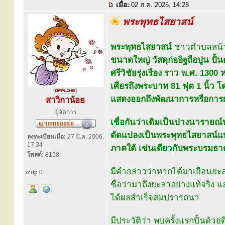
เมื่อ:
02 ส.ค. 2025, 14:28
พระพุทธไสยาสน์
พระพุทธไสยาสน์
ชาวตำบลหน้าถ
ขนาดใหญ่ วัสดุก่ออิฐถือปูน ปั้
ศรีวิชัยรุ่งเรือง ราว พ.ศ. 1
เศียรถึงพระบาท 81 ฟุต 1 นิ้ว โ
แสดงออกถึงพัฒนาการหรือการผ
สาวิกาน้อย
ผู้จัดการ
เชื่อกันว่าเดิมเป็นปางนารายณ
ดัดแปลงเป็นพระพุทธไสยาสน์แบ
ลงทะเบียนเมื่อ:
27 มี.ค. 2006,
17:34
ภาคใต้ เช่นเดียวกับพระบรมธา
โพสต์:
8158
มีคำกล่าวว่าหากได้มาเยือนยะล
อายุ:
0
ชื่อว่ามาถึงยะลาอย่างแท้จริง
ได้ผลสำเร็จสมปรารถนา
มีประวัติว่า พบครั้งแรกปั้นด