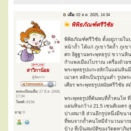
เมื่อ:
02 ส.ค. 2025, 14:34
พิพิธภัณฑ์ศรีวิชัย
พิพิธภัณฑ์ศรีวิชัย ตั้งอยู่ภาย
หน้าถ้ำ ได้แก่ ภูเขาวัดถ้ำ ภูเ
ศก อิฐฐานพระพุทธรูป ขวานหิน
กำแพงเมืองโบราณ เครื่องถ้วย
พระพุทธรูปแกะสลักในแผ่นหินมี
สาวิกาน้อย
เมาตร สลักเป็นรูปนูนต่ำ รูปพระพ
ผู้จัดการ
เศียร พระพุทธรูปสมัยศรีวิชัย สม
ลงทะเบียนเมื่อ:
27 มี.ค. 2006,
17:34
พระพุทธรูปที่ค้นพบที่ถ้ำคนโท ที
โพสต์:
8158
แผ่นหินกว้าง 21.5 เซนติเมตร ส
อายุ:
0
ปางสมาธิ ส่วนอีกรูปหนึ่งมีขนาด
ที่พบจากถ้ำคนโทมีจำนวนมากมาย
บ้าง ที่เป็นสมบัติของวัดคูหาภิ