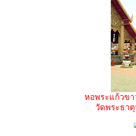
หอพระแก้วขาวท
วัดพระธาตุ