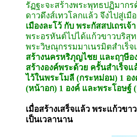
รัฏฐะจะสร้างพระพุทธปฏิมากรด้
ดาวดึงส์เทวโลกแล้ว จึงไปสู่เม
เมืองละโว้ กับ พระกัสสปเถรเจ้า
พระอรหันต์ไปได้แก้วขาวบริสุท
พระวิษณุกรรมมาเนรมิตสำเร็จ
สร้างนครหริภุญไชย และฤๅษีองค
สร้างองค์พระด้วย ครั้นสำเร็จแล
ไว้ในพระโมลี (กระหม่อม) 1 องค
(หน้าอก) 1 องค์ และพระโอษฐ์ (
เมื่อสร้างเสร็จแล้ว พระแก้วขาว
เป็นเวลานาน