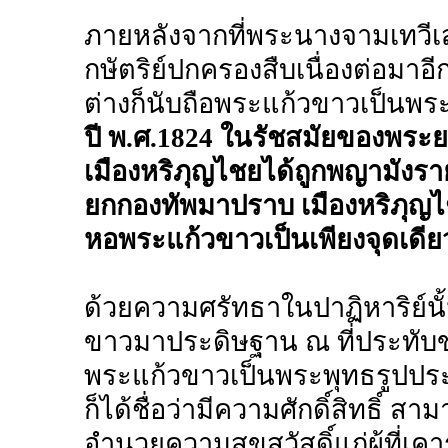
ภายหลังจากที่พระนางจามเทวีเ
กษัตริย์ปกครองสืบเนื่องต่อมาอ
ต่างก็นับถือพระแก้วขาวเป็นพระ
ปี พ.ศ.1824 ในรัชสมัยของพระยาย
เมืองหริภุญไชยได้ถูกพญามังรา
ยกกองทัพมาปราบ เมืองหริภุญไชย
หอพระแก้วขาวเป็นเพียงจุดเดียว
ด้วยความศรัทธาในปาฏิหาริย์นั
ขาวมาประดิษฐาน ณ ที่ประทับ
พระแก้วขาวเป็นพระพุทธรูปประจ
ก็ได้ชื่อว่ามีความศักดิ์สิทธิ์ 
อำนวยความสุขสวัสดิ์แก่ผู้ที่เค