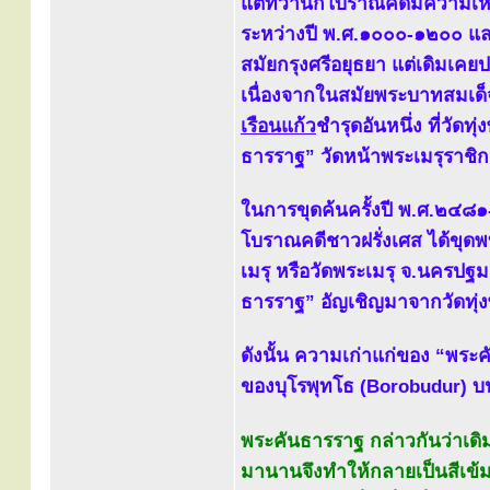
แต่ทว่านักโบราณคดีมีความเห็
ระหว่างปี พ.ศ.๑๐๐๐-๑๒๐๐ แล
สมัยกรุงศรีอยุธยา แต่เดิมเคย
เนื่องจากในสมัยพระบาทสมเด็จ
เรือนแก้ว
ชำรุดอันหนึ่ง ที่วัด
ธารราฐ” วัดหน้าพระเมรุราชิกา
ในการขุดค้นครั้งปี พ.ศ.๒๔๘๑
โบราณคดีชาวฝรั่งเศส ได้ขุด
เมรุ หรือวัดพระเมรุ จ.นครปฐม 
ธารราฐ” อัญเชิญมาจากวัดทุ่ง
ดังนั้น ความเก่าแก่ของ “พระคั
ของบุโรพุทโธ (Borobudur) บ
พระคันธารราฐ กล่าวกันว่าเดิ
มานานจึงทำให้กลายเป็นสีเข้มขึ