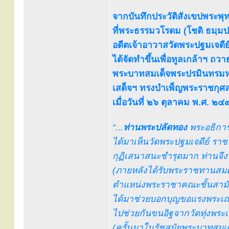
จากบันทึกประวัติสังเขปพระพ
ที่พระธรรมวโรดม (โชติ ธมฺมป
อดีตเจ้าอาวาสวัดพระปฐมเจดี
ได้จัดทำขึ้นเพื่อทูลเกล้าฯ ถว
พระบาทสมเด็จพระปรมินทรมหา
เสด็จฯ ทรงบำเพ็ญพระราชกุศล
เมื่อวันที่ ๒๖ ตุลาคม พ.ศ. ๒
“...
ท่านพระปลัดทอง
พระอธิการ
ได้มาเห็นวัดพระปฐมเจดีย์ ราช
กุฏิเสนาสนะชำรุดมาก ท่านจึง
(ภายหลังได้รับพระราชทานสมณ
ตำแหน่งพระราชาคณะชั้นสามัญ 
ได้มาช่วยบอกบุญขอแรงพระเณ
ไปช่วยกันขนอิฐจากวัดทุ่งพระเมร
(ครั้นมาในรัชสมัยพระบาทสมเด็จ