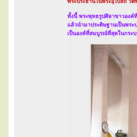
พระประธานในพระอุโบสถ วัดพ
ทั้งนี้ พระพุทธรูปศิลาขาวองค์ท
แล้วนำมาประดิษฐานเป็นพระป
เป็นองค์ที่สมบูรณ์ที่สุดในกร