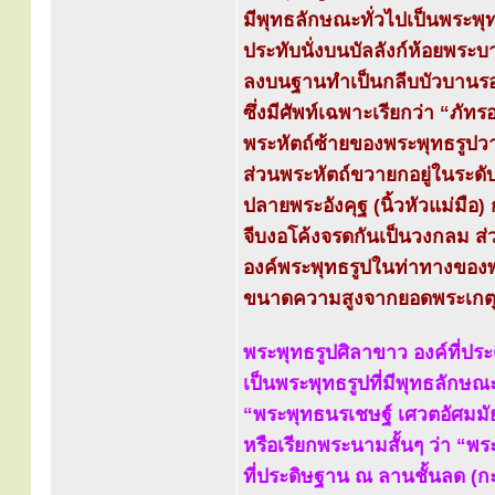
มีพุทธลักษณะทั่วไปเป็นพระพุ
ประทับนั่งบนบัลลังก์ห้อยพระ
ลงบนฐานทำเป็นกลีบบัวบานรอ
ซึ่งมีศัพท์เฉพาะเรียกว่า “ภัท
พระหัตถ์ซ้ายของพระพุทธรูปวา
ส่วนพระหัตถ์ขวายกอยู่ในระดั
ปลายพระอังคุฐ (นิ้วหัวแม่มือ) กั
จีบงอโค้งจรดกันเป็นวงกลม ส
องค์พระพุทธรูปในท่าทางของพ
ขนาดความสูงจากยอดพระเกตุถ
พระพุทธรูปศิลาขาว องค์ที่ป
เป็นพระพุทธรูปที่มีพุทธลักษ
“พระพุทธนรเชษฐ์ เศวตอัศมมัย
หรือเรียกพระนามสั้นๆ ว่า “พ
ที่ประดิษฐาน ณ ลานชั้นลด (ก