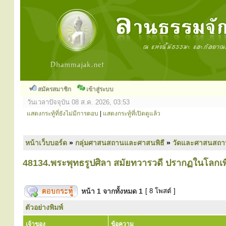
สมัครสมาชิก
เข้าสู่ระบบ
วันเวลาปัจจุบัน 08 ส.ค. 2026, 03:53
แสดงกระทู้ที่ยังไม่มีการตอบ
|
แสดงกระทู้ที่เปิดดูแล้ว
หน้าเว็บบอร์ด
»
กลุ่มศาสนสถานและศาสนพิธี
»
วัดและศาสนสถา
48134.พระพุทธรูปศิลา สมัยทวารวดี ปรากฏในโลกเพีย
หน้า
1
จากทั้งหมด
1
[ 8 โพสต์ ]
ตัวอย่างพิมพ์
เจ้าของ
ข้อความ