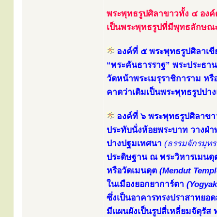
พระพุทธรูปศิลาขาวทั้ง ๔ องค์
เป็นพระพุทธรูปที่มีพุทธลักษ
องค์ที่ ๕ พระพุทธรูปศิลาเขี
“พระคันธารราฐ” พระประธานใ
วัดหน้าพระเมรุราชิการาม หรื
คาดว่าเดิมเป็นพระพุทธรูปป
องค์ที่ ๖ พระพุทธรูปศิลาขา
ประทับนั่งห้อยพระบาท วางฝ
ปางปฐมเทศนา
(ธรรมจักรมุท
ประดิษฐาน ณ พระวิหารเมนดุต
หรือวัดเมนดุต
(Mendut Templ
ในเมืองยอกยาการ์ตา
(Yogyak
ซึ่งเป็นอาคารทรงปราสาทยอดสถ
มีแผนผังเป็นรูปสี่เหลี่ยมจัตุ