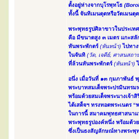
ตั้งอยู่ห่างจากบุโรพุทโธ
(Boro
ทั้งนี้ จันทิเมนดุตหรือวัดเ
พระพุทธรูปศิลาขาวในประเทศอิ
คือ มีขนาดสูง ๓ เมตร แกะสลั
หันพระพักตร์
(หันหน้า)
ไปทางท
ในจันทิ
(วัด, เจดีย์, ศาสนสถาน
ที่ล้วนหันพระพักตร์
(หันหน้า)
ไ
อนึ่ง เมื่อวันที่ ๑๓ กุมภาพันธ
พระบาทสมเด็จพระปรมินทรมหา
พร้อมด้วยสมเด็จพระนางเจ้าสิร
ได้เสด็จฯ ทรงทอดพระเนตร “พ
ในการนี้ สมาคมพุทธศาสนาแห่
พระพุทธรูปองค์หนึ่ง พร้อมด้ว
ซึ่งเป็นธงสัญลักษณ์ทางพระพุ