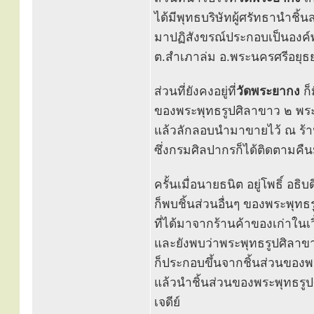
ได้มีพุทธบริษัทผู้ศรัทธานำชิ้
มาปฏิสังขรณ์ประกอบเป็นองค์พ
ต.สำเภาล่ม อ.พระนครศรีอยุธยา
ส่วนที่ยังคงอยู่ที่
วัดพระยากง
ก็
ของพระพุทธรูปศิลาขาว ๒ พระ
แล้วลักลอบนำมาขายไว้ ณ ร้าน
ซึ่งกรมศิลปากรก็ได้ติดตามคื
ครั้นเมื่อนายธนิต อยู่โพธิ์ อ
ก็พบชิ้นส่วนอื่นๆ ของพระพุท
ที่ได้มาจากร้านค้าของเก่าใน
และยังพบว่าพระพุทธรูปศิลาขา
ก็ประกอบขึ้นจากชิ้นส่วนของ
แล้วนำชิ้นส่วนของพระพุทธรูป
เจดีย์