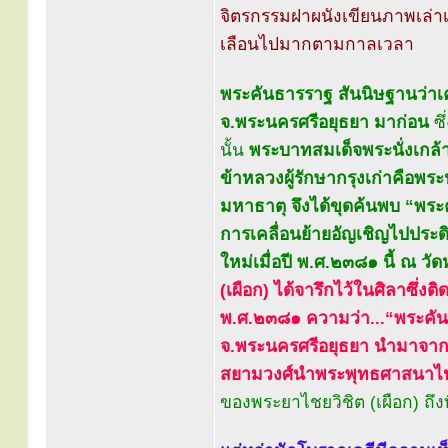
จิตรกรรมฝาผนังเขียนภาพเล่าเ
เลือนไปมากตามกาลเวลา
พระคันธารราฐ สันนิษฐานว่าเ
จ.พระนครศรีอยุธยา มาก่อน
ซึ
นั้น
พระบาทสมเด็จพระนั่งเกล้า
ข้าหลวงผู้รักษากรุงเก่าคือพร
มหาธาตุ จึงได้ขุดค้นพบ “พระค
การเคลื่อนย้ายอัญเชิญไปประดิ
ใหม่เมื่อปี พ.ศ.๒๓๘๑ นี้ ณ ว
(เผือก) ได้จารึกไว้ในศิลาซึ่งติ
พ.ศ.๒๓๘๑ ความว่า...“พระคันธ
จ.พระนครศรีอยุธยา นำมาจาก
สยามวงศ์นำพระพุทธศาสนาไ
ของพระยาไชยวิชิต (เผือก) ถึ