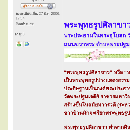
ลงทะเบียนเมื่อ:
27 มี.ค. 2006,
17:34
พระพุทธรูปศิลาขา
โพสต์:
8158
อายุ:
0
พระประธานในพระอุโบสถ วั
ถนนขวาพระ ตำบลพระปฐมเจด
“พระพุทธรูปศิลาขาว” หรือ 
เป็นพระพุทธรูปปางแสดงธรรม
ประดิษฐานเป็นองค์พระประธ
วัดพระปฐมเจดีย์ ราชวรมหาวิห
สร้างขึ้นในสมัยทวารวดี (ระห
ชาวบ้านมักจะเรียกพระพุทธรูป
พระพุทธรูปศิลาขาว ทำจากศิล