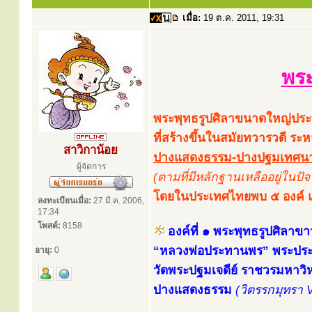
เมื่อ:
19 ต.ค. 2011, 19:31
พระ
พระพุทธรูปศิลาขนาดใหญ่ประท
ที่สร้างขึ้นในสมัยทวารวดี ร
สาวิกาน้อย
ปางแสดงธรรม-ปางปฐมเทศนา ป
ผู้จัดการ
(ตามที่มีหลักฐานเหลืออยู่ในปัจจ
โดยในประเทศไทยพบ ๕ องค์ แล
ลงทะเบียนเมื่อ:
27 มี.ค. 2006,
17:34
โพสต์:
8158
องค์ที่ ๑ พระพุทธรูปศิลาขา
“หลวงพ่อประทานพร” พระปร
อายุ:
0
วัดพระปฐมเจดีย์ ราชวรมหาว
ปางแสดงธรรม
(วิตรรกมุทรา 