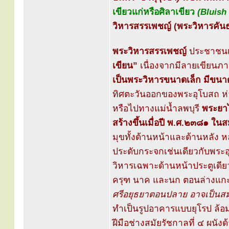
เขียวแก่หรือศิลาเขียว
(Bluish
วิหารสรรเพชญ์ (พระวิหารคันธ
พระวิหารสรรเพชญ์
ประชาชนเร
เขียน”
เนื่องจากมีลายเขียนภ
เป็นพระวิหารขนาดเล็ก มีขน
ทิศตะวันออกของพระอุโบสถ ห
หรือไปทางแม่น้ำลพบุรี
พระยาไ
สร้างขึ้นเมื่อปี พ.ศ.๒๓๘๑ ในส
มุขทั้งด้านหน้าและด้านหลัง ห
ประดับกระจกเช่นเดียวกับพระอ
วิหารเฉพาะด้านหน้าประตูเดี
ครุฑ นาค และนก ตอนล่างแก
ศรีอยุธยาตอนปลาย อาจเป็นส
ทำเป็นรูปอาคารแบบยุโรป ล้อม
ฝีมือช่างสมัยรัชกาลที่ ๔ ผนั