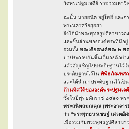
วัดพระปฐมเจดีย์ ราชวรมหาวิ
ฉะนั้น นายธนิต อยู่โพธิ์ และ
พระนครศรีอยุธยา
จึงได้นำพระพุทธรูปศิลาขาวองค์ท
และชิ้นส่วนขององค์พระที่มีอยู
รวมทั้ง
พระเศียรองค์พระ ๒ พร
มาประกอบกันขึ้นเต็มองค์อย่า
แล้วอัญเชิญไปประดิษฐานไว้
ประดิษฐานไว้ใน
พิพิธภัณฑสถ
และได้นำมาประดิษฐานไว้เป็น
ด้านทิศใต้ขององค์พระปฐมเจดี
ซึ่งในปีพุทธศักราช ๒๕๑๐ พระ
พระสนิทสมณคุณ (พระอาจารย์
ว่า
“พระพุทธนรเชษฐ์ เศวตอัศม
เมื่อรวมกับพระพุทธรูปศิลาขาว