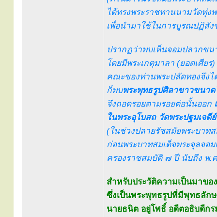
ได้ทรงพระราชทานนามวัดทุ่งพระ
เพื่อนำมาใช้ในการบูรณปฏิสัง
ปรากฏว่าพบเห็นจอมปลวกขนาดใ
โดยมีพระเกตุมาลา (ยอดเศียร
คณะของท่านพระปลัดทองจึงได
ก็พบ
พระพุทธรูปศิลาขาวขนาด
จึงถอดรอยตามรอยต่อนั้นออก
ในพระอุโบสถ วัดพระปฐมเจดีย
(ในช่วงปลายรัชสมัยพระบาทสมเด
ก่อนพระบาทสมเด็จพระจุลจอมเกล้
ครองราชสมบัติ ๗ ปี นับถึง พ.ศ. 
สำหรับประวัติความเป็นมาของพ
ซึ่งเป็นพระพุทธรูปที่มีพุทธล
นายธนิต อยู่โพธิ์ อดีตอธิบดีก