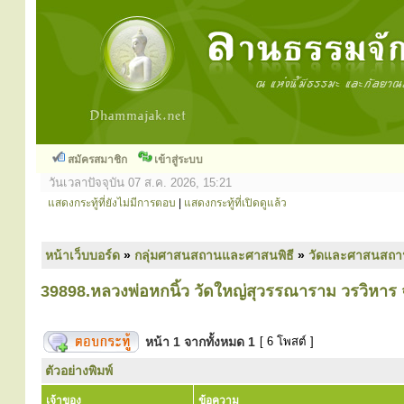
สมัครสมาชิก
เข้าสู่ระบบ
วันเวลาปัจจุบัน 07 ส.ค. 2026, 15:21
แสดงกระทู้ที่ยังไม่มีการตอบ
|
แสดงกระทู้ที่เปิดดูแล้ว
หน้าเว็บบอร์ด
»
กลุ่มศาสนสถานและศาสนพิธี
»
วัดและศาสนสถา
39898.หลวงพ่อหกนิ้ว วัดใหญ่สุวรรณาราม วรวิหาร จ
หน้า
1
จากทั้งหมด
1
[ 6 โพสต์ ]
ตัวอย่างพิมพ์
เจ้าของ
ข้อความ