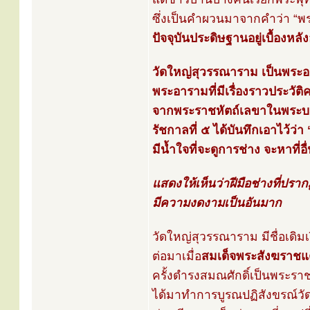
ซึ่งเป็นคำผวนมาจากคำว่า “พระ
ปัจจุบันประดิษฐานอยู่เบื้อง
วัดใหญ่สุวรรณาราม เป็นพระอ
พระอารามที่มีเรื่องราวประว
จากพระราชหัตถ์เลขาในพระบาท
รัชกาลที่ ๕ ได้บันทึกเอาไว้ว่า
มีน้ำใจที่จะดูการช่าง จะหาที่อื่
แสดงให้เห็นว่าฝีมือช่างที่ปรากฏ
มีความงดงามเป็นอันมาก
วัดใหญ่สุวรรณาราม มีชื่อเดิมเ
ต่อมาเมื่อ
สมเด็จพระสังฆราชแ
ครั้งดำรงสมณศักดิ์เป็นพระรา
ได้มาทำการบูรณปฏิสังขรณ์วั