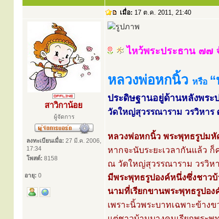
เมื่อ:
17 ต.ค. 2011, 21:40
ไหว้พระประธาน ๗๗ จ
หลวงพ่อหกนิ้ว
“
หรือ
ประดิษฐานอยู่ด้านหลังพร
สาวิกาน้อย
วัดใหญ่สุวรรณาราม วรวิหาร ต.
ผู้จัดการ
หลวงพ่อหกนิ้ว พระพุทธรูปมหั
ลงทะเบียนเมื่อ:
27 มี.ค. 2006,
17:34
หากจะนับระยะเวลากันแล้ว ก็คง
โพสต์:
8158
ณ วัดใหญ่สุวรรณาราม วรวิหาร 
อายุ:
0
มีพระพุทธรูปองค์หนึ่งซึ่งชาวบ้
นามที่เรียกขานพระพุทธรูปองค์
เพราะนิ้วพระบาทเฉพาะข้างขวา
แต่ชาวบ้านบางคนเรียกพระพุทธ