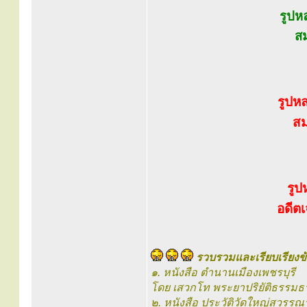
รูปห
สม
รูปห
สม
รูป
อดีตเ
รวบรวมและเรียบเรียงข้
๑. หนังสือ ตำนานเมืองเพชรบุรี
โดย เสวกโท พระยาปริยัติธรรมธ
๒. หนังสือ ประวัติวัดใหญ่สุวรรณ