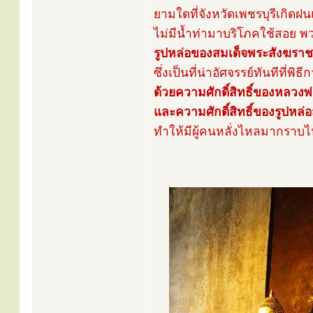
ยามใดที่จังหวัดเพชรบุรีเกิด
ไม่มีน้ำท่ามาบริโภคใช้สอย 
รูปหล่อของสมเด็จพระสังฆรา
ซึ่งเป็นที่น่าอัศจรรย์ทันทีที่
ด้วยความศักดิ์สิทธิ์ของหลวงพ
และความศักดิ์สิทธิ์ของรูปหล
ทำให้มีผู้คนหลั่งไหลมากราบไห