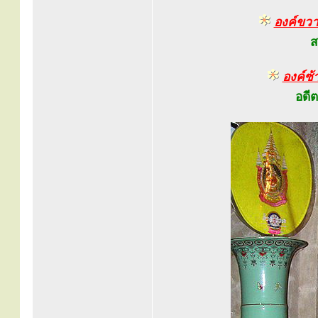
องค์ขว
ส
องค์ซ้
อดี