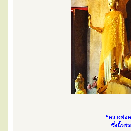
“หลวงพ่อหก
ซึ่งนิ้ว