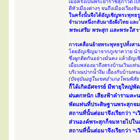
เมื่อครั้งเป็นพระยาราชสุภาวดี 
ตีหัวเมืองต่างๆ จนถึงเมืองเวีย
ในครั้งนั้นจึงได้อัญเชิญพระพุทธ
จำนวนหนึ่งกลับมายังฝั่งไทย และ
พระเสริม พระสุก และพระใส
รว
การเคลื่อนย้ายพระพุทธรูปทั้งสามอ
โดยอัญเชิญมาจากภูเขาควาย นำข
ซึ่งผูกติดกันอย่างมั่นคง แล้วอ
เมื่อแพล่องมาถึงตรงบ้านเวินแท่
บริเวณปากน้ำงึม เยื้องกับบ้านหน
(ปัจจุบันอยู่ในเขตอำเภอโพนพิสั
ก็ได้เกิดอัศจรรย์ มีพายุใหญ่พั
ฝนตกหนัก เสียงฟ้าคำรามคะนอ
พัดแท่นที่ประดิษฐานพระสุกจ
สถานที่นั้นต่อมาจึงเรียกว่า “เ
ส่วนองค์พระสุกก็จมหายไปในแ
สถานที่นั้นต่อมาจึงเรียกว่า “เ