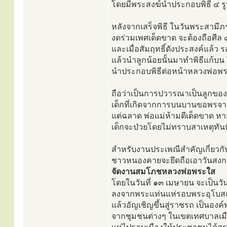
โดยมีพระสงฆ์นำประกอบพิธี ๔ ร
หลังจากเสร็จพิธี ในวันพระสามีภ
งดร่วมเพศเด็ดขาด จะต้องถือศีล ๘
และเมื่อสัมฤทธิ์ดังประสงค์แล้ว 
แล้วนำลูกน้อยนั้นมาทำพิธีแก้บน
นำประกอบพิธีต่อหน้าหลวงพ่อพ
ถือว่าเป็นการปวารณาเป็นลูกของห
เด็กที่เกิดจากการบนบานขอพรจ
แต่ฉลาด พ่อแม่ห้ามตีเด็ดขาด หา
เด็กจะป่วยโดยไม่ทราบสาเหตุทั
สำหรับงานประเพณีสำคัญเกี่ยวก
ชาวหนองคายจะยึดถือเอาวันสงก
จัดงานสมโภชหลวงพ่อพระใส
โดยในวันที่ ๑๓ เมษายน จะเป็นว
ลงจากพระแท่นแห่รอบพระอุโบสถ
แล้วอัญเชิญขึ้นสู่ราชรถ เป็นอ
จากชุมชนต่างๆ ในเขตเทศบาลเ