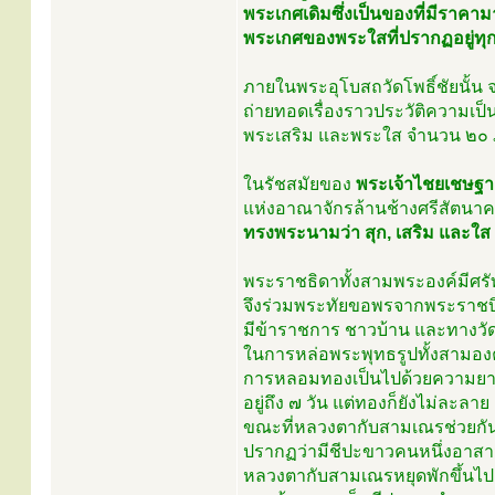
พระเกศเดิมซึ่งเป็นของที่มีราคา
พระเกศของพระใสที่ปรากฏอยู่ทุกว
ภายในพระอุโบสถวัดโพธิ์ชัยนั้น
ถ่ายทอดเรื่องราวประวัติความเ
พระเสริม และพระใส จำนวน ๒๐ 
ในรัชสมัยของ
พระเจ้าไชยเชษฐา
แห่งอาณาจักรล้านช้างศรีสัตนา
ทรงพระนามว่า สุก, เสริม และใส
พระราชธิดาทั้งสามพระองค์มีศ
จึงร่วมพระทัยขอพรจากพระราชบ
มีข้าราชการ ชาวบ้าน และทางว
ในการหล่อพระพุทธรูปทั้งสามองค์น
การหลอมทองเป็นไปด้วยความยา
อยู่ถึง ๗ วัน แต่ทองก็ยังไม่ละลาย
ขณะที่หลวงตากับสามเณรช่วยกั
ปรากฏว่ามีชีปะขาวคนหนึ่งอาส
หลวงตากับสามเณรหยุดพักขึ้นไ