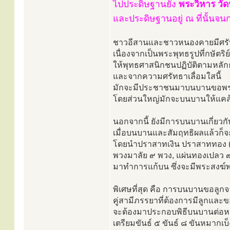
ไปประดิษฐานยัง
พระวิหาร วั
และประดิษฐานอยู่ ณ ที่นั้นจนก
ชาวอีสานและชาวหนองคายมีศรั
เนื่องจากเป็นพระพุทธรูปที่กษัตริย
ให้พุทธศาสนิกชนปฏิบัติตามหล
และจากความศรัทธาเลื่อมใสนี้
มักจะมีประชาชนมาบนบานขอพร
โดยส่วนใหญ่มักจะบนบานให้แคล
นอกจากนี้ ยังมีการบนบานเกี่ยวก
เมื่อบนบานและสัมฤทธิผลแล้วก็
โดยนำปราสาทเงิน ปราสาททอง (ปัจจั
พวงมาลัย ๙ พวง, แผ่นทองเปลว ๙ 
มาทำการแก้บน ซึ่งจะมีพระสงฆ์
พิเศษที่สุด คือ การบนบานขอลู
คู่สามีภรรยาที่ต้องการมีลูกและ
จะต้องมาประกอบพิธีบนบานต่อห
เตรียมขันธ์ ๕ ขันธ์ ๘ ขันหมากเบ็