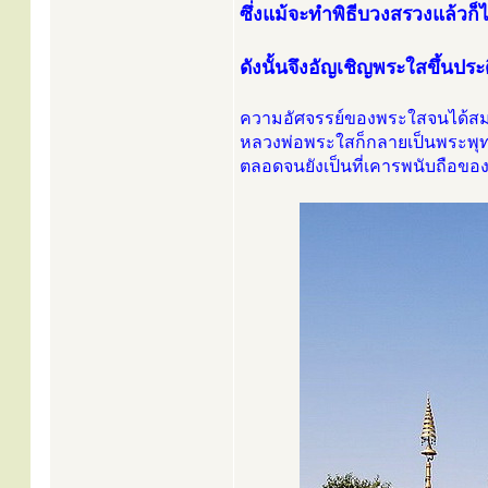
ซึ่งแม้จะทำพิธีบวงสรวงแล้วก็
ดังนั้นจึงอัญเชิญพระใสขึ้นประ
ความอัศจรรย์ของพระใสจนได้ส
หลวงพ่อพระใสก็กลายเป็นพระพุทธร
ตลอดจนยังเป็นที่เคารพนับถือข