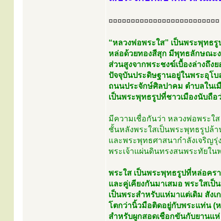
¤¤¤¤¤¤¤¤¤¤¤¤¤¤¤¤¤¤¤¤¤¤¤¤¤
“หลวงพ่อพระใส” เป็นพระพุทธรู
หล่อด้วยทองสีสุก มีพุทธลักษณะง
ส่วนสูงจากพระชงฆ์เบื้องล่างถึงย
ปัจจุบันประดิษฐานอยู่ในพระอุโบ
ถนนประจักษ์ศิลปาคม ตำบลในเมื
เป็นพระพุทธรูปที่ชาวเมืองนับถือว่
มีความเชื่อกันว่า หลวงพ่อพระใ
ชั้นหลังพระใสเป็นพระพุทธรูปล้านช
และพระพุทธศาสนากำลังเจริญรุ่ง
พระเจ้าแผ่นดินทรงสนพระทัยในพ
พระใส เป็นพระพุทธรูปที่หล่อคร
และคู่เคียงกันมาเสมอ พระใสเป็นพ
เป็นพระสำหรับแห่มาแต่เดิม สังเ
โตกว่านิ้วมือติดอยู่กับพระแท่น (
สำหรับผูกสอดเชือกขันกับยานแห่