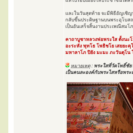
แห่ไปรอบเมืองให้ประชาชนได้สรง
และในวันสุดท้าย จะมีพิธีอัญเช
กลับขึ้นประดิษฐานบนพระอุโบสถเ
เป็นอันเสร็จสิ้นงานประเพณีสม
คาถาบูชาหลวงพ่อพระใส ตั้งนะโ
อะระหัง พุทโธ โพธิชโย เสยยะคุ
มหาลาโภ ปิยัง มะมะ ภะวันตุโน 
หมายเหตุ
:
พระใสที่วัดโพธิ์ช
เป็นคนละองค์กับพระไสหรือพระส