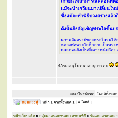
เกวียนไม่สามารถเคลื่อนที่ต่อไ
แม้จะนำเกวียนมาเปลี่ยนใหม่
ซึ่งแม้จะทำพิธีบวงสรวงแล้ว
ดังนั้นจึงอัญเชิญพระใสขึ้นปร
ความอัศจรรย์ของพระใสจนได้
หลวงพ่อพระใสก็กลายเป็นพระพุท
ตลอดจนยังเป็นที่เคารพนับถือ
4Aขออนุโมทนาสาธุการค่ะ
แสดงโพสต์จาก:
หน้า
1
จากทั้งหมด
1
[ 4 โพสต์ ]
หน้าเว็บบอร์ด
»
กลุ่มศาสนสถานและศาสนพิธี
»
วัดและศาสนสถา