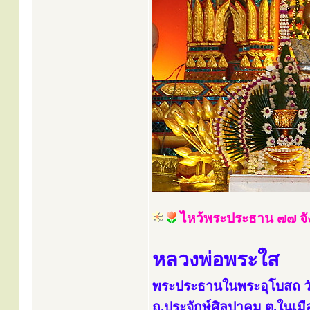
ไหว้พระประธาน ๗๗ จั
หลวงพ่อพระใส
พระประธานในพระอุโบสถ วั
ถ.ประจักษ์ศิลปาคม ต.ในเมื