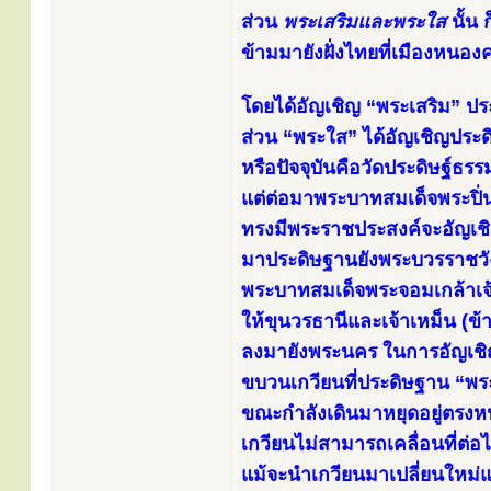
ส่วน
พระเสริมและพระใส
นั้น
ข้ามมายังฝั่งไทยที่เมืองหนอ
โดยได้อัญเชิญ “พระเสริม” ประ
ส่วน “พระใส” ได้อัญเชิญประดิ
หรือปัจจุบันคือวัดประดิษฐ์ธ
แต่ต่อมาพระบาทสมเด็จพระปิ่นเก
ทรงมีพระราชประสงค์จะอัญเชิ
มาประดิษฐานยังพระบวรราชวัง
พระบาทสมเด็จพระจอมเกล้าเจ้าอ
ให้ขุนวรธานีและเจ้าเหม็น (ข
ลงมายังพระนคร ในการอัญเชิญ
ขบวนเกวียนที่ประดิษฐาน “พร
ขณะกำลังเดินมาหยุดอยู่ตรงหน้า
เกวียนไม่สามารถเคลื่อนที่ต่อไป
แม้จะนำเกวียนมาเปลี่ยนใหม่แต