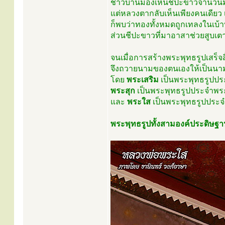
ชาวบ้านมองเห็นชีปะขาวจำนวนม
แต่หลวงตากลับเห็นเพียงคนเดียว 
ก็พบว่าทองทั้งหมดถูกเทลงในเบ้าท
ส่วนชีปะขาวที่มาอาสาช่วยสูบ
จนเมื่อการสร้างพระพุทธรูปเสร็จ
จึงถวายนามของตนเองให้เป็นนา
โดย
พระเสริม
เป็นพระพุทธรูปปร
พระสุก
เป็นพระพุทธรูปประจำพร
และ
พระใส
เป็นพระพุทธรูปประจ
พระพุทธรูปทั้งสามองค์ประดิษฐาน