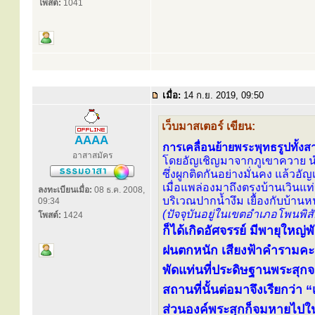
โพสต์:
1041
เมื่อ:
14 ก.ย. 2019, 09:50
เว็บมาสเตอร์ เขียน:
AAAA
การเคลื่อนย้ายพระพุทธรูปทั้งสา
อาสาสมัคร
โดยอัญเชิญมาจากภูเขาควาย น
ซึ่งผูกติดกันอย่างมั่นคง แล้ว
เมื่อแพล่องมาถึงตรงบ้านเวินแ
ลงทะเบียนเมื่อ:
08 ธ.ค. 2008,
บริเวณปากน้ำงึม เยื้องกับบ้าน
09:34
(ปัจจุบันอยู่ในเขตอำเภอโพนพิส
โพสต์:
1424
ก็ได้เกิดอัศจรรย์ มีพายุใหญ่
ฝนตกหนัก เสียงฟ้าคำรามคะน
พัดแท่นที่ประดิษฐานพระสุก
สถานที่นั้นต่อมาจึงเรียกว่า 
ส่วนองค์พระสุกก็จมหายไปใ