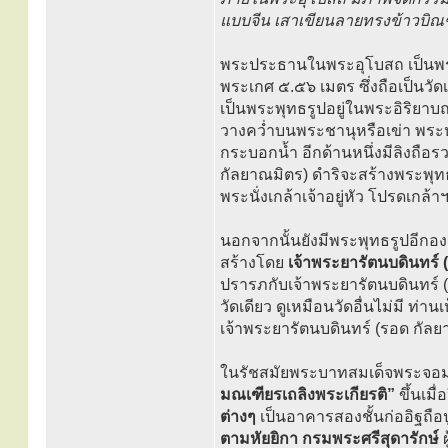
แบบจีน เสาเขียนลายทรงข้าวบิณฑ
พระประธานในพระอุโบสถ เป็นพระพ
พระเกศ ๕.๕๖ เมตร ซึ่งถือเป็นวั
เป็นพระพุทธรูปอยู่ในพระอิริยาบ
วางคว่ำบนพระชานุหรือเข่า พระ
กระบอกน้ำ อีกด้านหนึ่งมีลิงถือรว
กัลยาณมิตร) ดำริจะสร้างพระพุท
พระนั่งเกล้าเจ้าอยู่หัว โปรดเก
นอกจากนั้นยังมีพระพุทธรูปอีกอง
สร้างโดย
เจ้าพระยารัตนบดินทร์ 
ปรารภกับเจ้าพระยารัตนบดินทร์ (
วัดเดียว ดูเหมือนวัดอื่นไม่มี ท
เจ้าพระยารัตนบดินทร์ (รอด กัลยา
ในรัชสมัยพระบาทสมเด็จพระจอมเกล
มณเฑียรเถลิงพระเกียรติ”
ขึ้นเมื
ต่างๆ
เป็นอาคารสองชั้นก่ออิฐถือป
ตามหัยยิกา กรมพระศรีสุดารักษ์
ผ