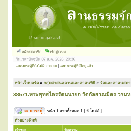
สมัครสมาชิก
เข้าสู่ระบบ
วันเวลาปัจจุบัน 07 ส.ค. 2026, 20:36
แสดงกระทู้ที่ยังไม่มีการตอบ
|
แสดงกระทู้ที่เปิดดูแล้ว
หน้าเว็บบอร์ด
»
กลุ่มศาสนสถานและศาสนพิธี
»
วัดและศาสนสถา
38571.พระพุทธไตรรัตนนายก วัดกัลยาณมิตร วรมหา
หน้า
1
จากทั้งหมด
1
[ 6 โพสต์ ]
ตัวอย่างพิมพ์
เจ้าของ
ข้อความ