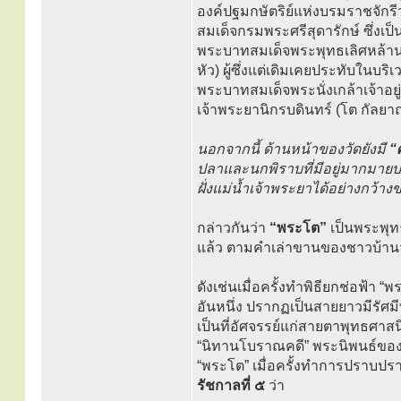
องค์ปฐมกษัตริย์แห่งบรมราชจักรี
สมเด็จกรมพระศรีสุดารักษ์ ซึ่ง
พระบาทสมเด็จพระพุทธเลิศหล้าน
หัว) ผู้ซึ่งแต่เดิมเคยประทับใน
พระบาทสมเด็จพระนั่งเกล้าเจ้าอยู
เจ้าพระยานิกรบดินทร์ (โต กัลยา
นอกจากนี้ ด้านหน้าของวัดยังมี
“
ปลาและนกพิราบที่มีอยู่มากมายบ
ฝั่งแม่น้ำเจ้าพระยาได้อย่างกว้า
กล่าวกันว่า
“พระโต”
เป็นพระพุทธร
แล้ว ตามคำเล่าขานของชาวบ้านว
ดังเช่นเมื่อครั้งทำพิธียกช่อฟ้า “
อันหนึ่ง ปรากฏเป็นสายยาวมีรัศ
เป็นที่อัศจรรย์แก่สายตาพุทธศาส
“นิทานโบราณคดี” พระนิพนธ์ของ
“พระโต” เมื่อครั้งทำการปราบปรา
รัชกาลที่ ๕
ว่า