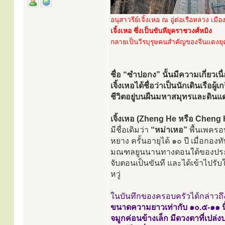
อนุสาวรีย์เจิ้งเหอ ณ อู่ต่อเรือหลวง เมื
เจิ้งเหอ ซึ่งเป็นขันทียุคราชวงศ์หมิง
กลายเป็นวีรบุรุษคนสำคัญของจีนแดงยุ
ชื่อ “ซำปอกง” นั้นมีความเกี่ยวเนื่
เจิ้งเหอได้ชื่อว่าเป็นนักเดินเรื
ชีวิตอยู่บนผืนมหาสมุทรและดินแด
เจิ้งเหอ (Zheng He หรือ Cheng
มีชื่อเดิมว่า
“หม่าเหอ”
พื้นเพครอบ
หยาง ครั้นอายุได้ ๑๐ ปี เมื่อก
มณฑลยูนนานทางตอนใต้ของประเทศ
จับตอนเป็นขันที และได้เข้าไปรั
หวู่
ในบันทึกของครอบครัวได้กล่าวถึง
ขนาดความยาวเท่ากับ ๑๐.๕-๑๑ นิ้
จมูกค่อนข้างเล็ก มีดวงตาที่เปล่