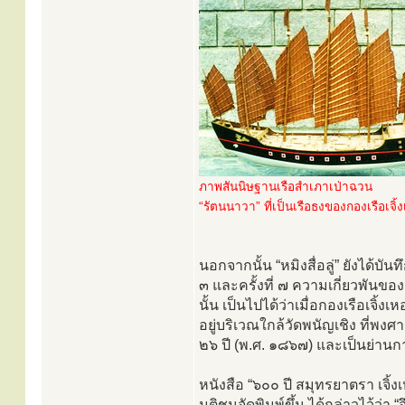
ภาพสันนิษฐานเรือสำเภาเป่าฉวน
“รัตนนาวา” ที่เป็นเรือธงของกองเรือเจิ้
นอกจากนั้น “หมิงสื่อลู่” ยังได้บันทึ
๓ และครั้งที่ ๗ ความเกี่ยวพันของ
นั้น เป็นไปได้ว่าเมื่อกองเรือเจิ
อยู่บริเวณใกล้วัดพนัญเชิง ที่พง
๒๖ ปี (พ.ศ. ๑๘๖๗) และเป็นย่านก
หนังสือ “๖๐๐ ปี สมุทรยาตรา เจิ้งเ
มติชนจัดพิมพ์ขึ้น ได้กล่าวไว้ว่า