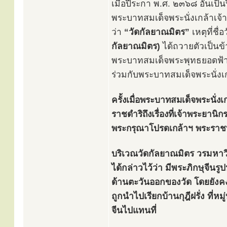
เมื่อปีระกา พ.ศ. ๒๓๖๘ อันเป็
พระบาทสมเด็จพระนั่งเกล้าเจ้
ว่า
“วัดกัลยาณมิตร”
เหตุที่ชื
กัลยาณมิตร)
ได้ถวายตัวเป็นข้
พระบาทสมเด็จพระพุทธยอดฟ้า
ร่วมกับพระบาทสมเด็จพระนั่งเก
ครั้งเมื่อพระบาทสมเด็จพระนั่
ราชดำริถึงเรื่องที่เจ้าพระยานิ
พระกรุณาโปรดเกล้าฯ พระรา
บริเวณวัดกัลยาณมิตร วรมหาวิห
ได้กล่าวไว้ว่า มีพระภิกษุจีนรู
ด้านตะวันออกของวัด โดยยังคงม
ถูกนำไปเรียกบ้านกุฎีฝรั่ง ที่หมู่
จีนไปแทนที่