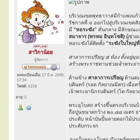
บริเวณเขตพุทธาวาสมีกำแพงแก้วล
รัชกาลที่ ๔ ออกไปสู่บริเวณเขตส
มี
“หอระฆัง”
คั่นกลาง มีลักษณะเ
สมาจาร (พรหม อินฺทโชติ)
ผู้ช่วย
หอระฆังได้ติดตั้ง
“ระฆังใบใหญ่ท
สาวิกาน้อย
ศาลาการเปรียญ ๕ ห้อง ตั้งอยู่มุ
ผู้จัดการ
สร้างพระราชทานช่วยเจ้าพระยาน
ลงทะเบียนเมื่อ:
27 มี.ค. 2006,
ด้านข้าง
ศาลาการเปรียญ
ด้านตะว
17:34
บดินทร์ (รอด กัลยาณมิตร) เมื่อค
โพสต์:
8158
เจ้าพระยานิกรบดินทร์ (โต กัลยาณม
อายุ:
0
พระอุโบสถ สร้างขึ้นตรงบริเวณบ้
ถือปูนขนาดกว้าง ๒๐.๘๘ เมตร ย
ประดับ หน้าบันปั้นลายดอกไม้ประด
ประดับกระจก
ภายในพระอุโบสถ มีภาพจิตกรรมฝาผ