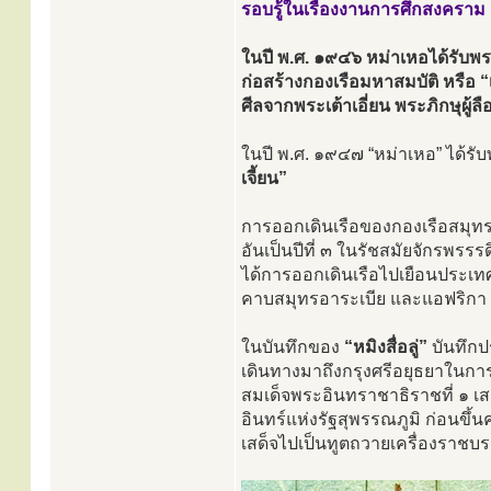
รอบรู้ในเรื่องงานการศึกสงคราม เ
ในปี พ.ศ. ๑๙๔๖ หม่าเหอได้รับพร
ก่อสร้างกองเรือมหาสมบัติ หรือ “
ศีลจากพระเต้าเอี่ยน พระภิกษุผู้ล
ในปี พ.ศ. ๑๙๔๗ “หม่าเหอ” ได้ร
เจี้ยน”
การออกเดินเรือของกองเรือสมุทรย
อันเป็นปีที่ ๓ ในรัชสมัยจักรพรรรด
ได้การออกเดินเรือไปเยือนประเท
คาบสมุทรอาระเบีย และแอฟริกา เ
ในบันทึกของ
“หมิงสื่อลู่”
บันทึกป
เดินทางมาถึงกรุงศรีอยุธยาในการ
สมเด็จพระอินทราชาธิราชที่ ๑ เสด
อินทร์แห่งรัฐสุพรรณภูมิ ก่อนขึ
เสด็จไปเป็นทูตถวายเครื่องราชบร