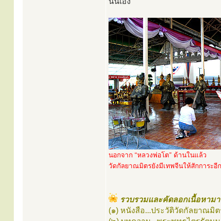
นั่นเอง
นอกจาก “หลวงพ่อโต” ด้านในแล้ว
วัดกัลยาณมิตรยังมีเทพจีนให้สักการะอ
รวบรวมและคัดลอกเนื้อหามาจ
(๑) หนังสือ...ประวัติวัดกัลยาณม