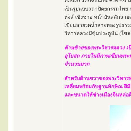
ท่อนเรียงทับซ้อนกัน ๒-๓ ชั้
เป็นรูปแบบสถาปัตยกรรมไทย ก่
หงส์ เชิงชาย หน้าบันสลักลายด
เขียนลายรดน้ำลายทองรูปธรร
วิหารหลวงมีซุ้มประตูหิน (โขลน
ด้านซ้ายของพระวิหารหลวง เป็น
อุโบสถ ภายในมีภาพเขียนพระพุ
จำนวนมาก
สำหรับด้านขวาของพระวิหารหล
เหลี่ยมพร้อมกับฐานทักษิณ ฝีม
และขนาดให้ช่างเมืองจีนหล่อ