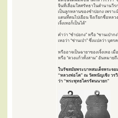
จีนที่เลื่อมใสศรัทธาในตำนานวีรก
เป็นลูกหลานของซำปอกง เพราะมีบ
แดนที่ตนไปเยือน จึงเรียกชื่อหลว
เจิ้งเหอก็เป็นได้”
คำว่า “ซำปอกง” หรือ “ซานเป่ากง” 
เหอว่า “ซ่านเป่า” ซึ่งแปลว่า บุตร
หรืออาจเป็นฉายาของเจิ้งเหอ เมื่
หรือ “ดวงแก้วทั้งสาม” อันหมายถ
ในรัชสมัยพระบาทสมเด็จพระจอมเ
“หลวงพ่อโต” ณ วัดพนัญเชิง วร
ว่า “พระพุทธไตรรัตนนายก”