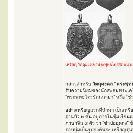
เหรียญวัตถุมงคล “พระพุทธไตรรัตนนา
กล่าวสำหรับ
วัตถุมงคล “พระพุท
รับความนิยมของนักสะสมพระเครื่
“พระพุทธไตรรัตนนายก” หรือ “ซำ
อย่างเหรียญแรกที่นำมา เป็นเหร
ฐานบัว ๒ ชั้น อยู่ภายในซุ้มเรือ
ภาษาจีน ๔ ตัว ว่า “ซำปอฮุดกง”
รอบบุ๋มเป็นรูปองค์พระ เหรียญรุ่น