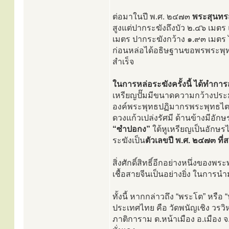
ต่อมาในปี พ.ศ. ๒๔๗๓
พระสุนทร
สูงแต่ปากระฆังถึงบัว ๒.๔๖ เมต
เมตร ปากระฆังกว้าง ๑.๙๓ เมตร ได้
ก่อนหล่อได้อธิษฐานขอพรพระพุทธ
สำเร็จ
ในการหล่อระฆังครั้งนี้ ได้ทำการ
เหรียญปั๊มมีขนาดความกว้างประ
องค์พระพุทธปฏิมากรพระพุทธไตรร
ดวงแก้วเปล่งรัศมี ด้านข้างมีอักษร
“ซำปอกง”
ใต้หูเหรียญเป็นอักษร
ระฆังเป็น
ตัวเลขปี พ.ศ. ๒๔๗๓ ที่
สิ่งศักดิ์สิทธิ์อีกอย่างหนึ่งของ
เชื้อสายจีนเป็นอย่างยิ่ง ในการนำ
ทั้งนี้ หากกล่าวถึง “พระโต” หรือ
ประเทศไทย คือ วัดพนัญเชิง วรว
ภาติการาม ต.หน้าเมือง อ.เมือง 