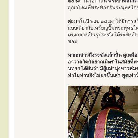
๒๔๖๙ ในโอกาสนี้
พระบาทสมเด็จพ
อุณาโลมที่พระพักตร์พระพุทธไต
ต่อมาในปี พ.ศ. ๒๔๗๓ ได้มีการสร
แบบเดียวกับเหรียญปั๊มพระพุทธไต
ตรงกลางเป็นรูประฆัง ใต้ระฆังเป็
ขอม
หากกล่าวถึงระฆังแล้วนั้น ดูเหมื
อาวาสวัดกัลยาณมิตร ในสมัยที่พระ
นทรฯ ได้ฝันว่า มีผู้เฒ่านุ่งขาวห่ม
ทำไมท่านจึงไม่ยกขึ้นเล่า พูดเท่านั้