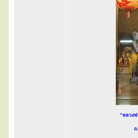
“หลวงพ่
ถ