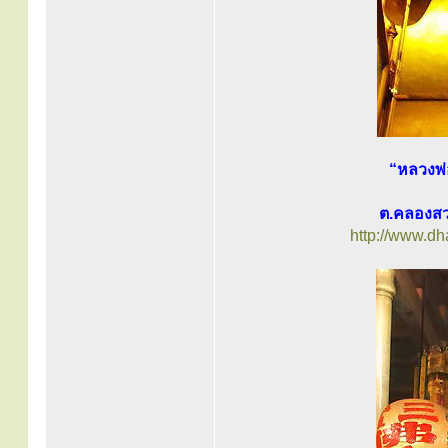
“หลวงพ่
ต.คลองสว
http://www.d