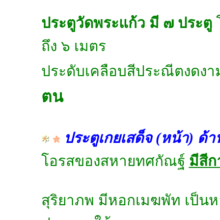
ประตูวัดพระแก้ว มี ๗ ประตู
โ
ถึง ๖ เมตร
ประดับเคลือบสีประณีตงดง
ตน
ประตูเกยเสด็จ (หน้า) ด้า
โอรสของสหายทศกัณฐ์
มีสี
สุริยาภพ มีหอกเมฆพัท เป็นห