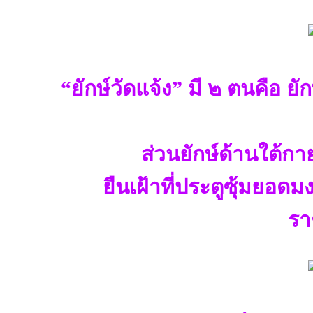
“ยักษ์วัดแจ้ง” มี ๒ ตนคือ ยั
ส่วนยักษ์ด้านใต้กาย
ยืนเฝ้าที่ประตูซุ้มยอด
รา