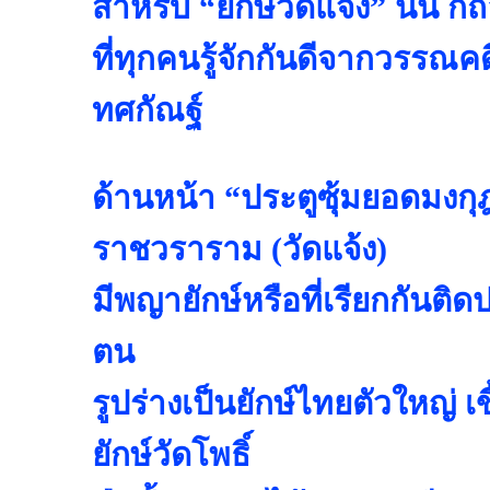
สำหรับ “ยักษ์วัดแจ้ง” นั้น ก็ถื
ที่ทุกคนรู้จักกันดีจากวรรณคดี
ทศกัณฐ์
ด้านหน้า “ประตูซุ้มยอดมงกุฎ
ราชวราราม (วัดแจ้ง)
มีพญายักษ์หรือที่เรียกกันติดป
ตน
รูปร่างเป็นยักษ์ไทยตัวใหญ่ 
ยักษ์วัดโพธิ์