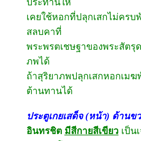
ประทานให้
เคยใช้หอกที่ปลุกเสกไม่ครบพ
สลบคาที่
พระพรตเชษฐาของพระสัตรุดจ
ภพได้
ถ้าสุริยาภพปลุกเสกหอกเมฆพั
ต้านทานได้
ประตูเกยเสด็จ (หน้า) ด้านข
อินทรชิต
มีสีกายสีเขียว
เป็นเ