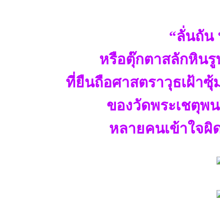
“ลั่นถั
หรือตุ๊กตาสลักหิน
ที่ยืนถือศาสตราวุธเฝ้า
ของวัดพระเชตุพนว
หลายคนเข้าใจผิดคิ