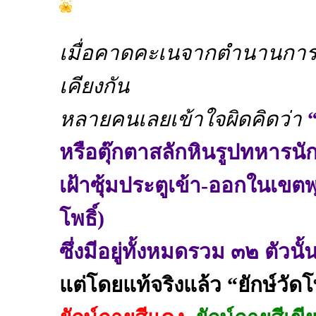
เมื่อคาดคะเนจากตำนานการต่อ
เคียงกัน
หลายคนเลยเข้าใจผิดคิดว่า
หรือตุ๊กตาสลักหินรูปทหารนั
เฝ้าซุ้มประตูเข้า-ออกในเข
โพธิ์)
ซึ่งมีอยู่ทั้งหมดรวม ๓๒ ตัวนั้
แต่โดยแท้จริงแล้ว “ยักษ์วัดโพธ