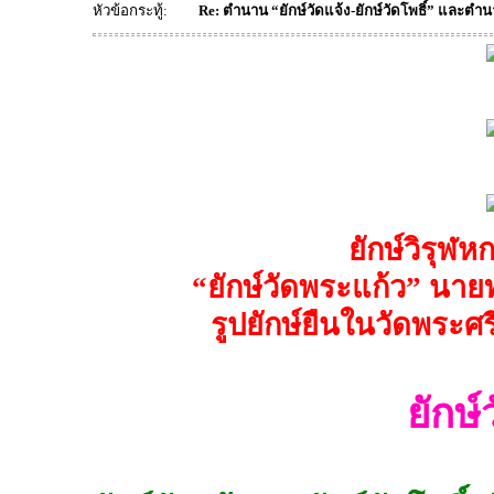
หัวข้อกระทู้:
Re: ตำนาน “ยักษ์วัดแจ้ง-ยักษ์วัดโพธิ์” และตำน
ยักษ์วิรุฬหก
“ยักษ์วัดพระแก้ว” นาย
รูปยักษ์ยืนในวัดพระศ
ยักษ