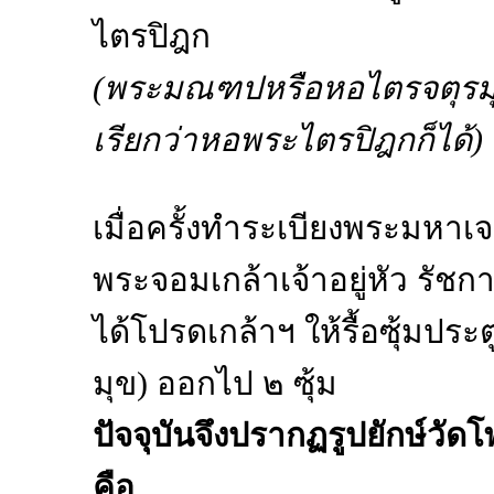
ไตรปิฎก
(พระมณฑปหรือหอไตรจตุรมุข 
เรียกว่าหอพระไตรปิฎกก็ได้)
เมื่อครั้งทำระเบียงพระมหาเ
พระจอมเกล้าเจ้าอยู่หัว รัชกา
ได้โปรดเกล้าฯ ให้รื้อซุ้มป
มุข) ออกไป ๒ ซุ้ม
ปัจจุบันจึงปรากฏรูปยักษ์วัดโพธ
คือ