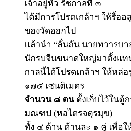
เจ้าอยู่หัว รัชกาลที่ ๓
ได้มีการโปรดเกล้าฯ ให้รื้ออส
ของวัดออกไป
แล้วนำ “ลั่นถัน นายทวารบาล
นักรบจีนขนาดใหญ่มาตั้งแท
กาลนี้ได้โปรดเกล้าฯ ให้หล่อ
๑๗๕ เซนติเมตร
จำนวน ๘ ตน
ตั้งเก็บไว้ในต
มณฑป (หอไตรจตุรมุข)
ทั้ง ๔ ด้าน ด้านละ ๑ คู่ เพื่