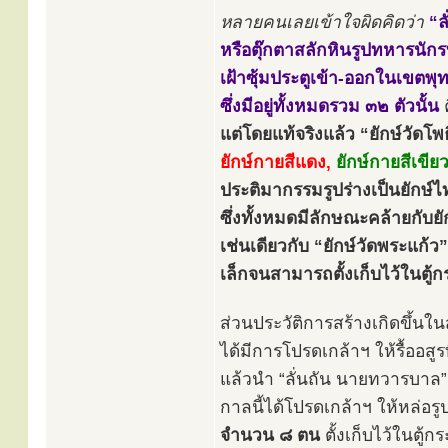
หลายคนเลยเข้าใจผิดคิดว่า
“ล
หรือตุ๊กตาสลักหินรูปทหารนัก
เฝ้าซุ้มประตูเข้า-ออกในเขตพุ
ซึ่งมีอยู่ทั้งหมดรวม ๓๒ ตัวนั้น
แต่โดยแท้จริงแล้ว “ยักษ์วัดโพธิ
ยักษ์กายสีแดง,
ยักษ์กายสีเขียว
ประติมากรรมรูปร่างเป็นยักษ์ไ
ซึ่งทั้งหมดมีลักษณะคล้ายกับยั
เช่นเดียวกับ “ยักษ์วัดพระแก้
เล็กจนสามารถตั้งเก็บไว้ในตู
ส่วนประวัติการสร้างเกิดขึ้นใน
ได้มีการโปรดเกล้าฯ ให้รื้ออสู
แล้วนำ “ลั่นถัน นายทวารบาล”
กาลนี้ได้โปรดเกล้าฯ ให้หล่อร
จำนวน ๘ ตน
ตั้งเก็บไว้ในตู