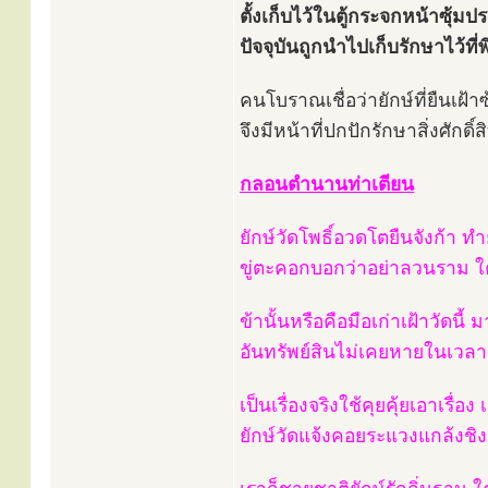
ตั้งเก็บไว้ในตู้กระจกหน้าซุ้ม
ปัจจุบันถูกนำไปเก็บรักษาไว้
คนโบราณเชื่อว่ายักษ์ที่ยืนเฝ้า
จึงมีหน้าที่ปกปักรักษาสิ่งศักดิ์สิ
กลอนตำนานท่าเตียน
ยักษ์วัดโพธิ์อวดโตยืนจังก้า ท
ขู่ตะคอกบอกว่าอย่าลวนราม ใคร
ข้านั้นหรือคือมือเก่าเฝ้าวัดน
อันทรัพย์สินไม่เคยหายในเวลา 
เป็นเรื่องจริงใช้คุยคุ้ยเอาเรื่
ยักษ์วัดแจ้งคอยระแวงแกล้งชิงช