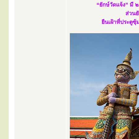
“ยักษ์วัดแจ้ง” มี
ส่วนย
ยืนเฝ้าที่ประต