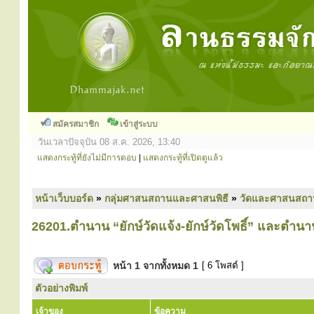
สมัครสมาชิก
เข้าสู่ระบบ
วันเวลาปัจจุบัน 08 ส.ค. 2026, 13:40
แสดงกระทู้ที่ยังไม่มีการตอบ
|
แสดงกระทู้ที่เปิดดูแล้ว
หน้าเว็บบอร์ด
»
กลุ่มศาสนสถานและศาสนพิธี
»
วัดและศาสนสถา
26201.ตำนาน “ยักษ์วัดแจ้ง-ยักษ์วัดโพธิ์” และตำนา
หน้า
1
จากทั้งหมด
1
[ 6 โพสต์ ]
ตัวอย่างพิมพ์
เจ้าของ
ข้อความ