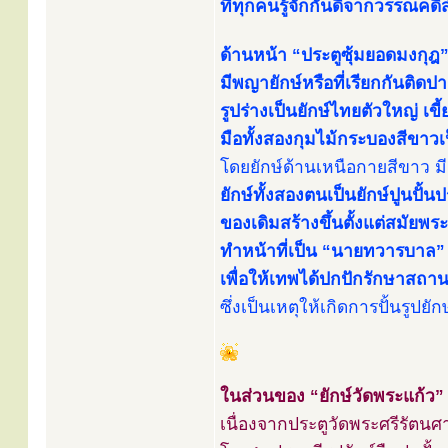
ที่ทุกคนรู้จักกันดีจากวรรณคดีสำ
ด้านหน้า “ประตูซุ้มยอดมงกุฎ”
มีพญายักษ์หรือที่เรียกกันติดปาก
รูปร่างเป็นยักษ์ไทยตัวใหญ่ เข
มือทั้งสองกุมไม้กระบองสีขาว
โดยยักษ์ด้านเหนือกายสีขาว มีช
ยักษ์ทั้งสองตนเป็นยักษ์ปูนปั้
ของเดิมสร้างขึ้นตั้งแต่สมัยพระ
ทำหน้าที่เป็น “นายทวารบาล” ต
เพื่อให้เทพได้ปกปักรักษาสถ
ซึ่งเป็นเหตุให้เกิดการปั้นรู
ในส่วนของ “ยักษ์วัดพระแก้ว” 
เนื่องจากประตูวัดพระศรีรัตนศ