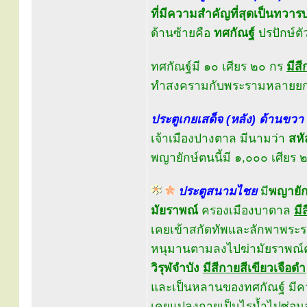
ที่มีความสำคัญที่สุดเป็นทวาร
ด้านซ้ายคือ
ทศกัณฐ์
ปรปักษ์ต
ทศกัณฐ์มี ๑๐ เศียร ๒๐ กร
มีสี
ทำสงครามกับพระรามหลายยกหล
ประตูเกยเสด็จ (หลัง) ด้านขวา
เจ้าเมืองปางตาล มีนามว่า
สหั
พญายักษ์ตนนี้มี ๑,๐๐๐ เศียร
ประตูสนามไชย
มี
พญายัก
มัยราพณ์
ครองเมืองบาดาล
มี
เคยเข้าสกัดทัพและลักพาพระ
หนุมานตามลงไปฆ่ามัยราพณ์ต
วิรุฬจำบัง
มีสีกายสีเขียวเจือดำ
และเป็นหลานของทศกัณฐ์ มี
เคยแปลงกายเป็นไรน้ำไปซ่อนอ