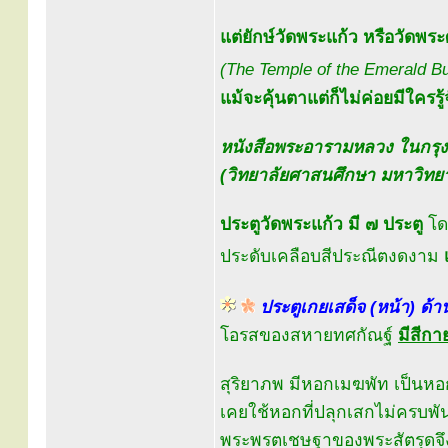
แต่ยักษ์วัดพระแก้ว หรือวัดพ
(The Temple of the Emerald B
แม้จะคุ้นตาแต่ก็ไม่ค่อยมีใครรู้
หนังสือพระอารามหลวง ในกรุ
(วิทยาลัยศาสนศึกษา มหาวิทยา
ประตูวัดพระแก้ว มี ๗ ประตู
โดย
ประดับเคลือบสีประณีตงดงาม
ประตูเกยเสด็จ (หน้า) ด้า
โอรสของสหายทศกัณฐ์
มีสีก
สุริยาภพ มีหอกเมฆพัท เป็นหอ
เคยใช้หอกที่ปลุกเสกไม่ครบพั
พระพรตเชษฐาของพระสัตรุดจึ