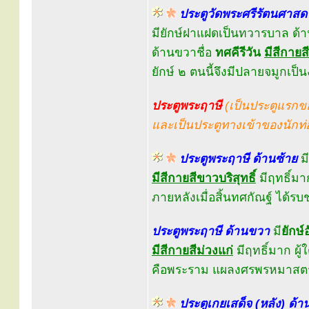
ประตูวัดพระศรีรัตนศาสด
มียักษ์ฝาแฝดเป็นทวารบาล ด้า
ด้านขวาชื่อ
ทศคีรีวัน
มีสีกายส
ยักษ์ ๒ ตนนี้จึงมีปลายจมูกเป็
ประตูพระฤาษี
(เป็นประตูแรกข
และเป็นประตูทางเข้าของนักท่อ
ประตูพระฤาษี ด้านซ้าย
มี
มีสีกายสีขาวบริสุทธิ์
มีฤทธิ์มา
ภายหลังเมื่อสิ้นทศกัณฐ์ ได้ร
ประตูพระฤาษี ด้านขวา
มี
ยักษ
มีสีกายสีม่วงแก่
มีฤทธิ์มาก ผู
คือพระราม แผลงศรพรหมาสตร์
ประตูเกยเสด็จ (หลัง) ด้า