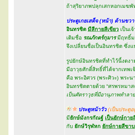
ถ้าสุริยาภพปลุกเสกหอกเมฆพัท
ประตูเกยเสด็จ (หน้า) ด้านขวา
อินทรชิต
มีสีกายสีเขียว
เป็นเจ
เดิมชื่อ
รณภักตร์กุมาร
มีฤทธิ์
จึงเปลี่ยนชื่อเป็นอินทรชิต ซึ่ง
รูปยักษ์อินทรชิตที่ทำไว้นี้งดงาม
มีอาวุธศักดิ์สิทธิ์ที่ได้จากเทพเจ
คือ พระอิศวร (พระศิวะ) พร
อินทรชิตตายด้วย “ศรพรหมาส
เป็นศัตราวุธที่มีอานุภาพทำลายล
ประตูหน้าวัว
(เป็นประตูอ
มี
ยักษ์มังกรกัณฐ์
เป็นยักษ์กายส
กับ
ยักษ์วิรุฬหก
ยักษ์กายสีขาบห