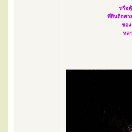
หรือต
ที่ยืนถือศ
ของว
หลาย