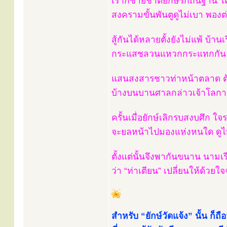
เราก็ชายชาติยักษ์รักถิ่นฐาน ใ
สงครามขั้นพันตูดูไม่เบา พองต
สู้กันได้หลายตั้งยังไม่แพ้ บ้านเ
กระแสชลวนแหวกกระแทกกัน ดัง
แสนสงสารชาวท่าหน้าตลาด ต
บ้างบนบานศาลกล่าวเจ้าโลกา เ
ครั้นเมื่อยักษ์เลิกรบสงบศึก ใจ
จะยลหน้าไปมองแห่งหนใด ดูไม่
ตั้งแต่นั้นจึงพากันขนาน นาม
ว่า “ท่าเตียน” เปลี่ยนให้ด้วยใจจง
สำหรับ “ยักษ์วัดแจ้ง” นั้น ก็ถือว