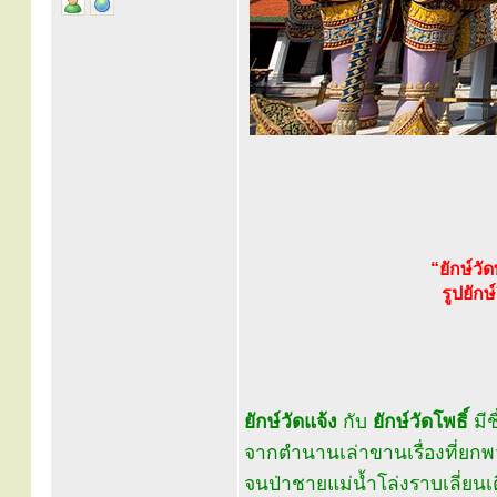
“ยักษ์ว
รูปยัก
ยักษ์วัดแจ้ง
กับ
ยักษ์วัดโพธิ์
มีช
จากตำนานเล่าขานเรื่องที่ยกพ
จนป่าชายแม่น้ำโล่งราบเลี่ยนเต