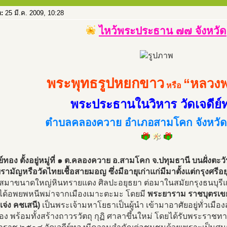
อ:
25 มี.ค. 2009, 10:28
ไหว้พระประธาน ๗๗ จังหวัด
พระพุทธรูปหยกขาว
“หลวงพ
หรือ
พระประธานในวิหาร วัดเจดีย์
ตำบลคลองควาย อำเภอสามโคก จังหวัด
ีย์ทอง ตั้งอยู่หมู่ที่ ๑ ต.คลองควาย อ.สามโคก จ.ปทุมธานี บนฝั่งต
รามัญหรือวัดไทยเชื้อสายมอญ ซึ่งมีอายุเก่าแก่มีมาตั้งแต่กรุงศรี
เสมาขนาดใหญ่หินทรายแดง ศิลปะอยุธยา ต่อมาในสมัยกรุงธนบุรีแล
ได้อพยพหนีพม่าจากเมืองเมาะตะมะ โดยมี
พระยาราม ราชบุตรเขย
เจ่ง คชเสนี)
เป็นพระเจ้ามหาโยธาเป็นผู้นำ เข้ามาอาศัยอยู่ทั่วเมืองส
ทอง พร้อมทั้งสร้างถาวรวัตถุ กุฏิ ศาลาขึ้นใหม่ โดยได้รับพระราชทา