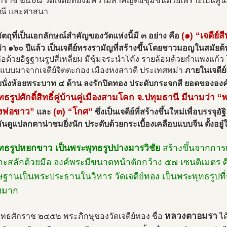
ักราช ๒๕๐๘ วัดเจดีย์ทองมีความสำคัญต่อชุมชนด้วยเพราะเป็นศู
ณี และศาสนา
(๑) “เจดีย์ส
ตถุที่เป็นเอกลักษณ์สำคัญของวัดแห่งนี้มี ๓ อย่าง คือ
า ๑๖๐ ปีแล้ว เป็นเจดีย์ทรงรามัญที่สร้างขึ้นโดยชาวมอญในสมัยต้
่อด้วยอิฐฐานรูปสี่เหลี่ยม มีซุ้มจระนำโค้ง รายล้อมด้วยกำแพง
ยนแบบมาจากเจดีย์จิตตะกอง เมืองหงสาวดี ประเทศพม่า
ภายในเจดีย
นั่งห้อยพระบาท ๔ ด้าน ลงรักปิดทอง ประดับกระจกสี ยอดขององค์เ
ทธรูปศักดิ์สิทธิ์คู่บ้านคู่เมืองสามโคก จ.ปทุมธานี มีนามว่า
งพ่อขาว”
(๓) “โกศ”
และ
ซึ่งเป็นเจดีย์ที่สร้างขึ้นใหม่เพื่อบร
นดูแปลกตาน่าชมยิ่งนัก ประดับด้วยกระเบื้องเคลือบแบบจีน ตั้งอยู๋ใก
ทธรูปหยกขาว เป็นพระพุทธรูปปางมารวิชัย
สร้างขึ้นจากกา
ะสลักด้วยมือ องค์พระมีขนาดหน้าตักกว้าง ๕๗ เซนติเมตร ศ
ษฐานเป็นพระประธานในวิหาร วัดเจดีย์ทอง เป็นพระพุทธรูป
พมาก
หลวงตาอมรา
ีพุทธศักราช ๒๔๕๒ พระภิกษุของวัดเจดีย์ทอง ชื่อ
ได