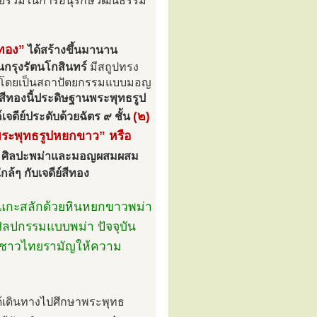
นย์รวมในการอนุรักษ์วัฒนธรรม
ีทอง”
ได้สร้างขึ้นมานาน
นกรุงรัตนโกสินทร์
มีสถูปทรง
แก้ว โดยเป็นสถาปัตยกรรมแบบมอญ
์สีทองนี้ประดิษฐานพระพุทธรูป
(๒)
จดีย์ประดับด้วยฉัตร ๙ ชั้น
 “พระพุทธรูปหยกขาว” หรือ
รจุอัฐิ ศิลปะพม่าและมอญผสมผสม
ล้ๆ กับเจดีย์สีทอง
รแกะสลักด้วยหินหยกขาวพม่า
ิลปกรรมแบบพม่า ปัจจุบัน
ที่ชาวไทยรามัญให้ความ
้เดินทางไปศึกษาพระพุทธ