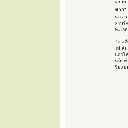
ศาสนาด
ขาว”
หลวงตา
ผ่านจั
ทะเลลง
วัดเจด
ใช้เส
แล้วให
หน้าที
ริมแม่