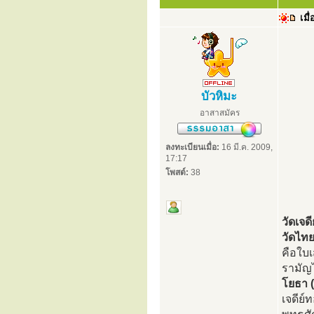
เมื่
บัวหิมะ
อาสาสมัคร
ลงทะเบียนเมื่อ:
16 มี.ค. 2009,
17:17
โพสต์:
38
วัดเจด
วัดไทย
คือใบ
รามัญ
โยธา (
เจดีย์