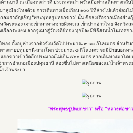
้านบาลี ณ เมืองหงสาวดี ประเทศพม่า ครั้นเมื่อท่านเดินทางกลับ
มาสู่เมืองไทยด้วย การเดินทางเมื่อเกือบ ๑๐๐ ปีที่ล่วงไปแล้วย่อมไม่
อมราอัญเชิญ “พระพุทธรูปหยกขาว” นั้น คือลงเรือจากเมืองย่างก
งหวัดระนอง เจาะเข้ามาทางชายฝั่งทะเล เข้าปากอ่าวไทย จังหวัดส
เรือกระแซง ลากจูงมาสู่วัดเจดีย์ทอง ทุกปีจะมีพิธีสรงน้ำในเทศก
ีย์ทอง ตั้งอยู่ห่างจากตัวจังหวัดไปประมาณ ๙-๑๐ กิโลเมตร สำหร
้นทางสายปทุมธานี-สามโคก ประมาณ ๘ กิโลเมตร จะมีป้ายบอกทา
้แยกขวาเข้าวัดอีกประมาณไม่เกิน ๕๐๐ เมตร หากเดินทางมาโดยทางเร
่ว่าการอำเภอเมืองปทุมธานี ล่องขึ้นไปทางเหนือของแม่น้ำเจ้าพระยาก็จ
น้ำเจ้าพระยา
“พระพุทธรูปหยกขาว” หรือ “หลวงพ่อขา