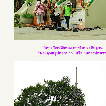
วิหารวัดเจดีย์ทอง ภายในประดิษฐาน
“พระพุทธรูปหยกขาว” หรือ “หลวงพ่อขา