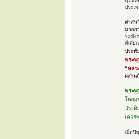
พุทธศ
ประเพ
ศาสนวั
มากกว่
ระฆังก
ที่เลี
ประทับ
พระพุ
“หลว
ผสานกั
พระพุ
โดยแก
ประดิ
เคาร
เมื่อป