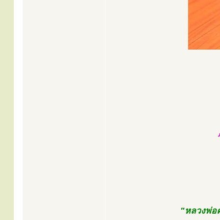
"หลวงพ่อค