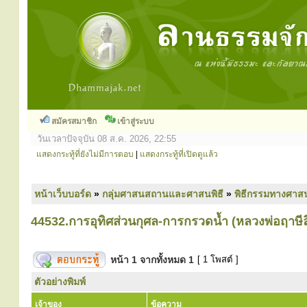
สมัครสมาชิก
เข้าสู่ระบบ
วันเวลาปัจจุบัน 08 ส.ค. 2026, 22:55
แสดงกระทู้ที่ยังไม่มีการตอบ
|
แสดงกระทู้ที่เปิดดูแล้ว
หน้าเว็บบอร์ด
»
กลุ่มศาสนสถานและศาสนพิธี
»
พิธีกรรมทางศาส
44532.การอุทิศส่วนกุศล-การกรวดน้ำ (หลวงพ่อฤาษีล
หน้า
1
จากทั้งหมด
1
[ 1 โพสต์ ]
ตัวอย่างพิมพ์
เจ้าของ
ข้อความ