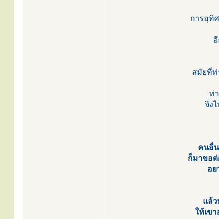
การอุทิศ
อ
สมัยที่
ท่
จึง
คนอื่
ก็มาขอต
อย
แล้ว
ให้เขา