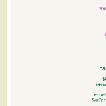
พวก
"คน
ได
เพรา
ความจร
ถึงแม้ท่