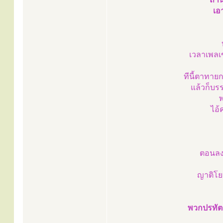
เอา
เวลาเพลเ
ทีนี้ตาทาย
แล้วก็บร
พ
ไอ้
ตอนลงท
ญาติโยม
พวกปรทัตต