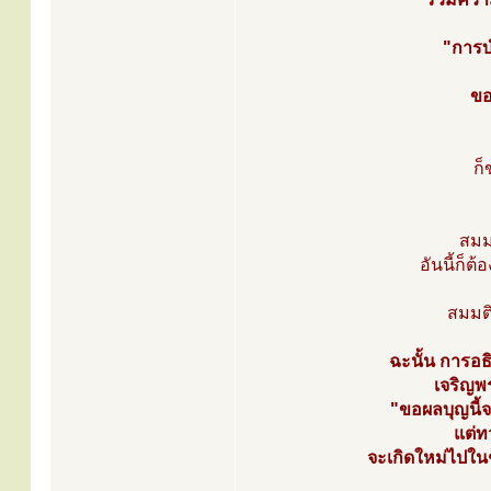
"การบำ
ขอ
ก็
สมมต
อันนี้ก็ต
สมมติ
ฉะนั้น การอธ
เจริญพ
"ขอผลบุญนี้จง
แต่ท
จะเกิดใหม่ไปในช