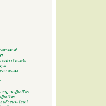
ัทสวดมนต์
ตร
ณของพระรัตนตรัย
คุณ
้มครองตนเอง
า
คืออาฏานาฏิยปริตร
ฏิยปริตร
กอบด้วยประโยชน์