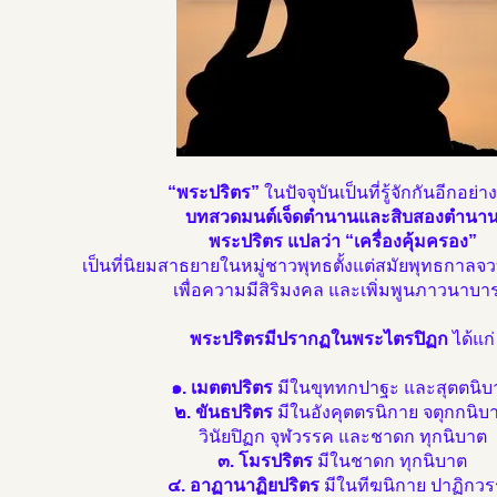
“พระปริตร”
ในปัจจุบันเป็นที่รู้จักกันอีกอย่าง
บทสวดมนต์เจ็ดตำนานและสิบสองตำนา
พระปริตร แปลว่า “เครื่องคุ้มครอง”
เป็นที่นิยมสาธยายในหมู่ชาวพุทธตั้งแต่สมัยพุทธกาลจว
เพื่อความมีสิริมงคล และเพิ่มพูนภาวนาบาร
พระปริตรมีปรากฏในพระไตรปิฏก
ได้แก่
๑. เมตตปริตร
มีในขุททกปาฐะ และสุตตนิบ
๒. ขันธปริตร
มีในอังคุตตรนิกาย จตุกกนิบ
วินัยปิฏก จุฬวรรค และชาดก ทุกนิบาต
๓. โมรปริตร
มีในชาดก ทุกนิบาต
๔. อาฏานาฏิยปริตร
มีในทีฆนิกาย ปาฏิกว