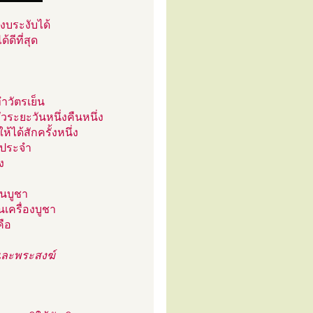
งบระงับได้
้ดีที่สุด
วัตรเย็น
วระยะวันหนึ่งคืนหนึ่ง
ด้สักครั้งหนึ่ง
็นประจำ
ง
ยนบูชา
นเครื่องบูชา
คือ
และพระสงฆ์