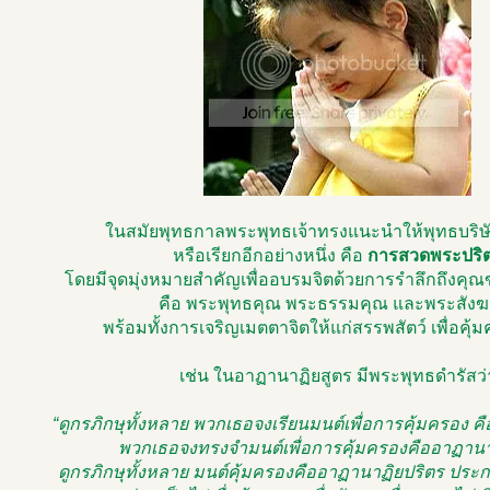
ในสมัยพุทธกาลพระพุทธเจ้าทรงแนะนำให้พุทธบริษ
หรือเรียกอีกอย่างหนึ่ง คือ
การสวดพระปริ
โดยมีจุดมุ่งหมายสำคัญเพื่ออบรมจิตด้วยการรำลึกถึงคุ
คือ พระพุทธคุณ พระธรรมคุณ และพระสังฆ
พร้อมทั้งการเจริญเมตตาจิตให้แก่สรรพสัตว์ เพื่อคุ
เช่น ในอาฏานาฏิยสูตร มีพระพุทธดำรัสว่
“ดูกรภิกษุทั้งหลาย พวกเธอจงเรียนมนต์เพื่อการคุ้มครอง 
พวกเธอจงทรงจำมนต์เพื่อการคุ้มครองคืออาฏานา
ดูกรภิกษุทั้งหลาย มนต์คุ้มครองคืออาฏานาฏิยปริตร ประ