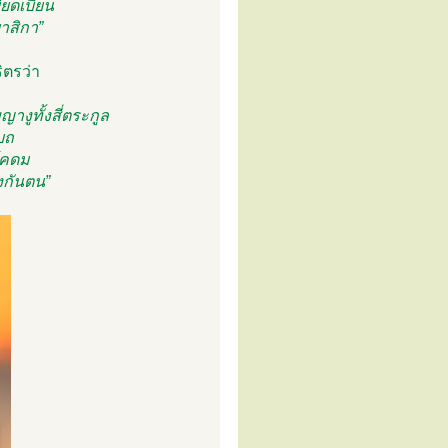
ียดเบียน
บาสิกา”
ตรว่า
งูทั้งสี่ตระกูล
บถ
โคดม
งกันตน”