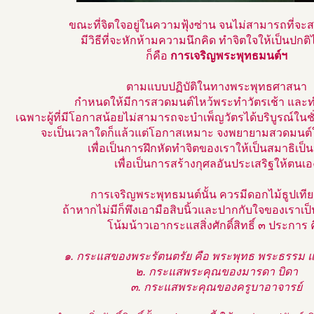
ขณะที่จิตใจอยู่ในความฟุ้งซ่าน จนไม่สามารถที่จะส
มีวิธีที่จะหักห้ามความนึกคิด ทำจิตใจให้เป็นปกติได
ก็คือ
การเจริญพระพุทธมนต์ฯ
ตามแบบปฏิบัติในทางพระพุทธศาสนา
กำหนดให้มีการสวดมนต์ไหว้พระทำวัตรเช้า และทำ
เฉพาะผู้ที่มีโอกาสน้อยไม่สามารถจะบำเพ็ญวัตรได้บริบูรณ์ในชั่
จะเป็นเวลาใดก็แล้วแต่โอกาสเหมาะ จงพยายามสวดมนต์ให้ไ
เพื่อเป็นการฝึกหัดทำจิตของเราให้เป็นสมาธิเป
เพื่อเป็นการสร้างกุศลอันประเสริฐให้ตนเอ
การเจริญพระพุทธมนต์นั้น ควรมีดอกไม้ธูปเที
ถ้าหากไม่มีก็พึงเอามือสิบนิ้วและปากกับใจของเราเป็
โน้มน้าวเอากระแสสิ่งศักดิ์สิทธิ์ ๓ ประการ 
๑. กระแสของพระรัตนตรัย คือ พระพุทธ พระธรรม 
๒. กระแสพระคุณของมารดา บิดา
๓. กระแสพระคุณของครูบาอาจารย์