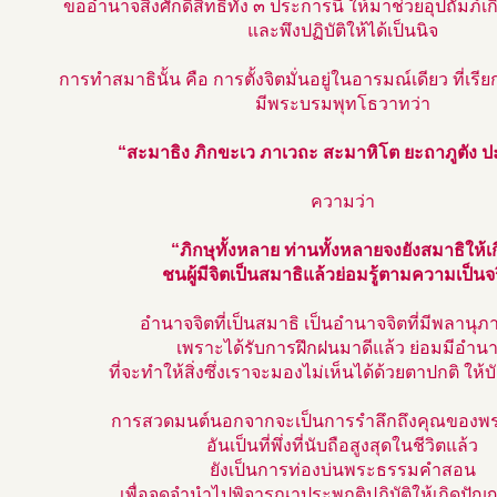
ขออำนาจสิ่งศักดิ์สิทธิ์ทั้ง ๓ ประการนี้ ให้มาช่วยอุปถัมภ์เก
และพึงปฏิบัติให้ได้เป็นนิจ
การทำสมาธินั้น คือ การตั้งจิตมั่นอยู่ในอารมณ์เดียว ที่เรี
มีพระบรมพุทโธวาทว่า
“สะมาธิง ภิกขะเว ภาเวถะ สะมาหิโต ยะถาภูตัง 
ความว่า
“ภิกษุทั้งหลาย ท่านทั้งหลายจงยังสมาธิให้เ
ชนผู้มีจิตเป็นสมาธิแล้วย่อมรู้ตามความเป็นจ
อำนาจจิตที่เป็นสมาธิ เป็นอำนาจจิตที่มีพลานุ
เพราะได้รับการฝึกฝนมาดีแล้ว ย่อมมีอำน
ที่จะทำให้สิ่งซึ่งเราจะมองไม่เห็นได้ด้วยตาปกติ ให้บัง
การสวดมนต์นอกจากจะเป็นการรำลึกถึงคุณของพร
อันเป็นที่พึ่งที่นับถือสูงสุดในชีวิตแล้ว
ยังเป็นการท่องบ่นพระธรรมคำสอน
เพื่อจดจำนำไปพิจารณาประพฤติปฏิบัติให้เกิดปัญ