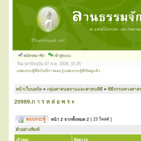
สมัครสมาชิก
เข้าสู่ระบบ
วันเวลาปัจจุบัน 07 ส.ค. 2026, 15:25
แสดงกระทู้ที่ยังไม่มีการตอบ
|
แสดงกระทู้ที่เปิดดูแล้ว
หน้าเว็บบอร์ด
»
กลุ่มศาสนสถานและศาสนพิธี
»
พิธีกรรมทางศาส
20989.ก า ร ห ล่ อ พ ร ะ
หน้า
2
จากทั้งหมด
2
[ 23 โพสต์ ]
ตัวอย่างพิมพ์
เจ้าของ
ข้อความ