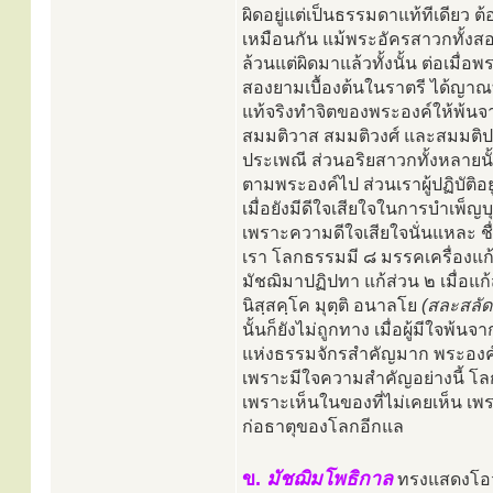
ผิดอยู่แต่เป็นธรรมดาแท้ทีเดียว ต
เหมือนกัน แม้พระอัครสาวกทั้งสอง 
ล้วนแต่ผิดมาแล้วทั้งนั้น ต่อเมื
สองยามเบื้องต้นในราตรี ได้ญาณท
แท้จริงทำจิตของพระองค์ให้พ้นจา
สมมติวาส สมมติวงศ์ และสมมติปร
ประเพณี ส่วนอริยสาวกทั้งหลายน
ตามพระองค์ไป ส่วนเราผู้ปฏิบัติอย
เมื่อยังมีดีใจเสียใจในการบำเพ็ญบ
เพราะความดีใจเสียใจนั่นแหละ ช
เรา โลกธรรมมี ๘ มรรคเครื่องแก้
มัชฌิมาปฏิปทา แก้ส่วน ๒ เมื่อแก
นิสฺสคฺโค มุตฺติ อนาลโย
(สละสลัด
นั้นก็ยังไม่ถูกทาง เมื่อผู้มีใจพ้
แห่งธรรมจักรสำคัญมาก พระองค์ท
เพราะมีใจความสำคัญอย่างนี้ โลกธ
เพราะเห็นในของที่ไม่เคยเห็น เพ
ก่อธาตุของโลกอีกแล
ข.
มัชฌิมโพธิกาล
ทรงแสดงโอว