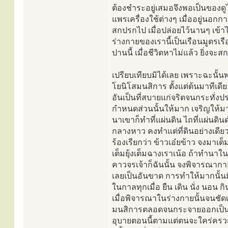
ต้องชำระอยู่เสมอจึงพอเป็นของดูได
แพรเครื่องใช้ต่างๆ เมื่ออยู่นอก
สกปรกไป เมื่อปล่อยไว้นานๆ เข้าไ
ร่างกายของเรานี้เป็นเรือนมูตรเรือน
ปานนี้ เมื่อชีวิตหาไม่แล้ว ยิ่งจ
เปรียบเทียบมิได้เลย เพราะฉะนั้
โยนิโสมนสิการ ตั้งแต่ต้นมาทีเดี
อันเป็นที่สบายแก่จริตจนกระทั่ง
กำหนดส่วนนั้นให้มาก เจริญให้ม
นาเขาก็ทำที่แผ่นดิน ไถที่แผ่นดิ
กลางหาว คงทำแต่ที่ดินอย่างเดียว ข
ร้องเรียกว่า ข้าวเอ๋ยข้าว จงมาเต
เต็มยุ้งเต็มฉางเราเน้อ ถ้าทำนาใน
คาวจรเจ้าก็ฉันนั้น จงพิจารณากาย
เลยเป็นอันขาด การทำให้มากนั้นม
ในกาลทุกเมื่อ ยืน เดิน นั่ง นอน 
เมื่อพิจารณาในร่างกายนั้นจนชั
มนสิการตลอดจนกระจายออกเป็นธา
อุบายตอนนี้ตามแต่ตนจะใคร่ครวญออ