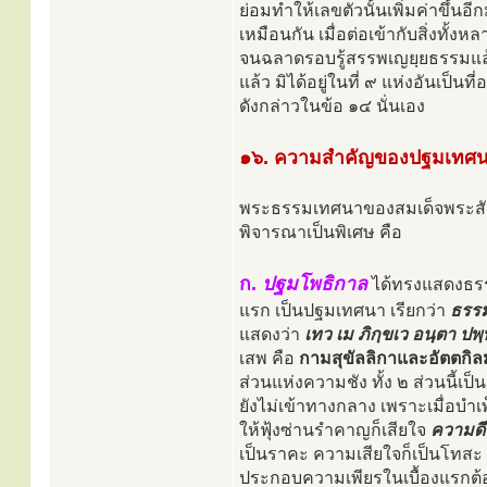
ย่อมทำให้เลขตัวนั้นเพิ่มค่าขึ้นอีก
เหมือนกัน เมื่อต่อเข้ากับสิ่งทั้
จนฉลาดรอบรู้สรรพเญยฺยธรรมแล้วย
แล้ว มิได้อยู่ในที่ ๙ แห่งอันเป็นท
ดังกล่าวในข้อ ๑๔ นั่นเอง
๑๖. ความสำคัญของปฐมเทศนา
พระธรรมเทศนาของสมเด็จพระสัมม
พิจารณาเป็นพิเศษ คือ
ก.
ปฐมโพธิกาล
ได้ทรงแสดงธรรม
แรก เป็นปฐมเทศนา เรียกว่า
ธรรม
แสดงว่า
เทว เม ภิกฺขเว อนฺตา ปพ
เสพ คือ
กามสุขัลลิกาและอัตตกิ
ส่วนแห่งความชัง ทั้ง ๒ ส่วนนี้เป็น
ยังไม่เข้าทางกลาง เพราะเมื่อบำเพ
ให้ฟุ้งซ่านรำคาญก็เสียใจ
ความดีใ
เป็นราคะ ความเสียใจก็เป็นโทสะ ค
ประกอบความเพียรในเบื้องแรกต้องก