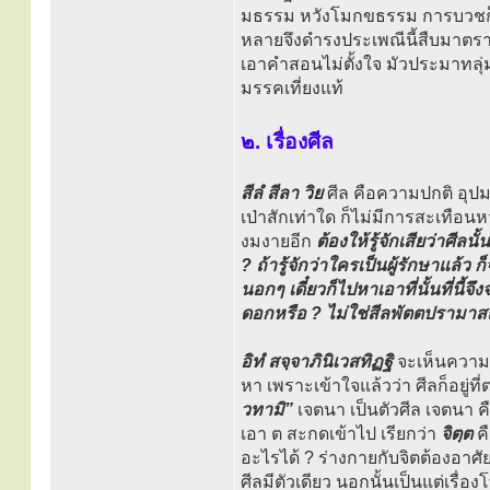
มธรรม หวังโมกขธรรม การบวชก็จ
หลายจึงดำรงประเพณีนี้สืบมาตราบเ
เอาคำสอนไม่ตั้งใจ มัวประมาทลุ่มห
มรรคเที่ยงแท้
๒. เรื่องศีล
สีลํ สีลา วิย
ศีล คือความปกติ อุปม
เป่าสักเท่าใด ก็ไม่มีการสะเทือนห
งมงายอีก
ต้องให้รู้จักเสียว่าศีลน
? ถ้ารู้จักว่าใครเป็นผู้รักษาแล้ว ก็
นอกๆ เดี๋ยวก็ไปหาเอาที่นั้นที่นี้จึง
ดอกหรือ ? ไม่ใช่สีลพัตตปรามาสถ
อิทํ สจฺจาภินิเวสทิฏฐิ
จะเห็นความงม
หา เพราะเข้าใจแล้วว่า ศีลก็อยู่ที่
วทามิ”
เจตนา เป็นตัวศีล เจตนา ค
เอา ต สะกดเข้าไป เรียกว่า
จิตฺต
คื
อะไรได้ ? ร่างกายกับจิตต้องอาศัย
ศีลมีตัวเดียว นอกนั้นเป็นแต่เร