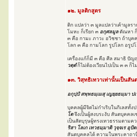
๑๒. มูลติกสูตร
ติก แปลว่า ๓ มูลแปลว่าเค้ามูลรา
โมหะ ก็เรียก ๓
อกุศลมูล
ตัณหา ก
๓ คือ กามะ ภาวะ อวิชชา ถ้าบุคค
โลก ๓ คือ กามโลก รูปโลก อรูปโลก
เครื่องแก้ก็มี ๓ คือ ศีล สมาธิ ป
วตฺตํ
ก็ไม่ต้องเวียนไปเป็น ๓ ๓ ก็ไ
๑๓. วิสุทธิเทวาเท่านั้นเป็นสั
อกุปฺปํ สพฺพธมฺเมสุ เญยฺยธมฺมา ปเ
บุคคลผู้มีจิตไม่กำเริบในกิเลสทั้งป
โต
จึงเป็นผู้สงบระงับ สันตบุคคลเช
เป็นสัตบุรุษผู้ทรงเทวธรรมตาม
ริสา โลเก เทวธมฺมาติ วุจฺจเร อุปั
สันตบุคคลได้ ความในพระคาถานี้ย