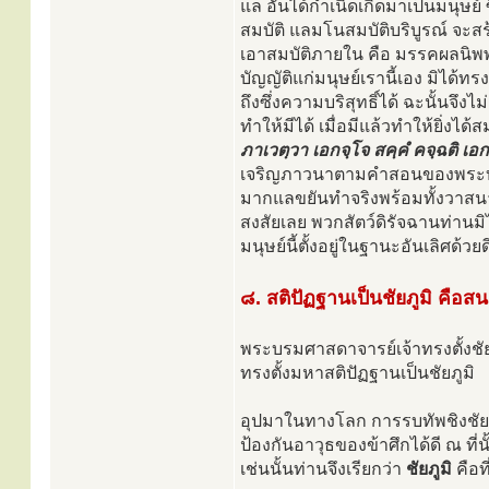
แล อันได้กำเนิดเกิดมาเป็นมนุษย์ ซึ
สมบัติ แลมโนสมบัติบริบูรณ์ จะส
เอาสมบัติภายใน คือ มรรคผลนิพพ
บัญญัติแก่มนุษย์เรานี้เอง มิได้ทรง
ถึงซึ่งความบริสุทธิ์ได้ ฉะนั้นจึง
ทำให้มีได้ เมื่อมีแล้วทำให้ยิ่ง
ภาเวตฺวา เอกจฺโจ สคฺคํ คจฺฉติ เอกจ
เจริญภาวนาตามคำสอนของพระบรม
มากแลขยันทำจริงพร้อมทั้งวาสน
สงสัยเลย พวกสัตว์ดิรัจฉานท่านม
มนุษย์นี้ตั้งอยู่ในฐานะอันเลิศด้
๘. สติปัฏฐานเป็นชัยภูมิ คือ
พระบรมศาสดาจารย์เจ้าทรงตั้งชัย
ทรงตั้งมหาสติปัฏฐานเป็นชัยภูมิ
อุปมาในทางโลก การรบทัพชิงชัย ม
ป้องกันอาวุธของข้าศึกได้ดี ณ ที่
เช่นนั้นท่านจึงเรียกว่า
ชัยภูมิ
คือท