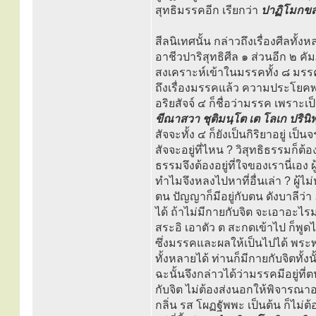
สุทธิมรรคอีก เรียกว่า
ปาฏิโมกขส
สีลนิเทศนั้น กล่าวถึงเรื่องศีลทั้
อาชีวปาริสุทธิศีล ๑ ส่วนอีก ๒ คัม
สงเคราะห์เข้าในมรรคทั้ง ๘ มรรค
ถึงเรื่องมรรคแล้ว ความประโยคพยา
อริยสัจจ์ ๔ ก็ชื่อว่ามรรค เพราะเป็
ขีณาสวา ชุติมนฺโต เต โลเก ปรินิพ
สัจจะทั้ง ๔ ก็ยังเป็นกิริยาอยู่ เ
สัจจะอยู่ที่ไหน ? วิสุทธิธรรมก็ต้อ
ธรรมจึงต้องอยู่ที่ใจของเรานี่เอง ผู
ทำไมจึงหลงไปหาที่อื่นเล่า ? ผู้ไ
ตน ปัญญาก็มีอยู่กับตน ดังบาลีว่า
ได้ ถ้าไม่มีกายกับจิต จะเอาอะไรม
สระอิ เอาตัว ต สะกดเข้าไป ก็พูดไ
ซึ่งมรรคและผลให้เป็นไปได้ พระ
ทั้งหลายได้ ท่านก็มีกายกับจิตทั้งน
ฉะนั้นจึงกล่าวได้ว่ามรรคมีอยู่ที
กับจิต ไม่ต้องส่งนอกให้พิจารณาอ
กลิ่น รส โผฏฐัพพะ เป็นต้น ก็ไ