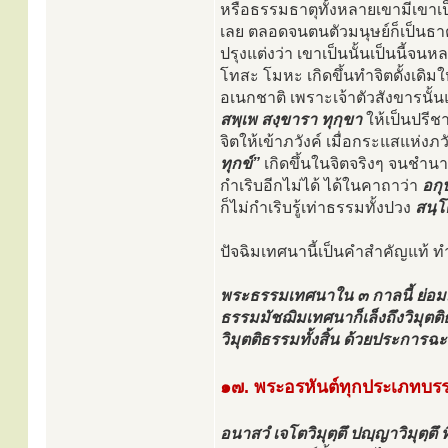
หรือธรรมธาตุทั้งหลายเขามีเขาเป็น
เลย ตลอดจนตนตัวมนุษย์ก็เป็นธาตุข
ปรุงแต่งว่า เขาเป็นนั้นเป็นนี้จนห
โทสะ โมหะ เกิดขึ้นทำจิตดั้งเดิมใ
อเนกชาติ เพราะเจ้าตัวสังขารนั้
สพฺเพ สงฺขารา ทุกฺขา
ให้เป็นปรีช
จิตให้เข้าภวังค์ เมื่อกระแสแห่งภ
ทุกข์”
เกิดขึ้นในจิตจริงๆ จนชำนาญ
กำเริบอีกไม่ได้ ได้ในคาถาว่า
อกุ
ก็ไม่กำเริบรู้เท่าธรรมทั้งปวง
สนฺโ
ปัจฉิมเทศนานี้เป็นคำสำคัญแท้ ทำให
พระธรรมเทศนาใน ๓ กาลนี้ ย่อม
ธรรมมัชฌิมเทศนาก็เล็งถึงวิมุตติธ
วิมุตติธรรมทั้งสิ้น ด้วยประการฉะน
๑๗. พระอรหันต์ทุกประเภทบรรลุท
อนาสวํ เจโตวิมุตฺตึ ปญฺญาวิมุตฺตึ