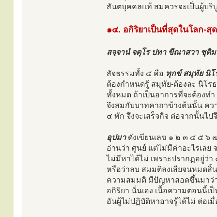
สันตบุคคลแท้ สมควรจะเป็นผู้บริบ
๑๔. อกิริยาเป็นที่สุดในโลก-สุ
สจฺจานํ จตุโร ปทา ขีณาสวา ชุติม
สัจธรรมทั้ง ๔ คือ
ทุกข์ สมุทัย น
ต้องกำหนดรู้ สมุทัย-ต้องละ นิโร
ทั้งหมด ถ้าเป็นอาการที่จะต้องทำ ก
จึงสมกับบาทคาถาข้างต้นนั้น ความว
๔ พัก จึงจะเสร็จกิจ ต่อจากนั้นไปจ
อุปมา
ดังเขียนเลข ๑ ๒ ๓ ๔ ๕ ๖ ๗ ๘
อ่านว่า ศูนย์ แต่ไม่มีค่าอะไรเล
ไม่มีหาได้ไม่ เพราะปรากฏอยู่ว่า
หรือว่าลบ สมมติลงเสียจนหมดสิ้น 
ความสมมติ มีปัญหาสอดขึ้นมาว่า เ
อกิริยา นั่นเอง เนื้อความตอนนี้
อันผู้ไม่ปฏิบัติหาอาจรู้ได้ไม่ ต่