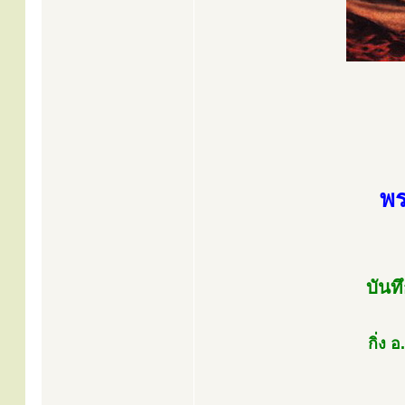
พร
บันท
กิ่ง