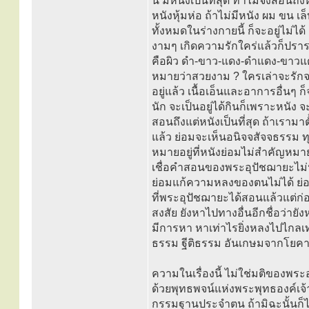
นี้ มีหนังเป็นที่สุด ทำไมจึงสอนถ
หนังหุ้มห่อ ถ้าไม่มีหนัง ผม ขน เล
ทั้งหมดในร่างกายนี้ ก็จะอยู่ไ
งามๆ เกิดความรักใคร่แล้วก็ปราร
คือผิว ดำ-ขาว-แดง-ดำแดง-ขาวแดง
หมายว่าสวยงาม ? ใครเล่าจะรักจ
อยู่แล้ว เนื้อเอ็นและอาการอื่นๆ 
นัก จะเป็นอยู่ได้กินก็เพราะหนั
สอนถึงแต่หนังเป็นที่สุด ถ้าเราม
แล้ว ย่อมจะเห็นอนิจจสัจจธรรม
หมายอยู่ที่หนังย่อมไม่สำคัญหม
เชื่อคำสอนของพระอุปัชฌายะไม่ป
ย่อมแก้ความหลงของตนไม่ได้ ย่อ
ที่พระอุปัชฌายะได้สอนแล้วแต่ก่อน
สงสัย ยังหาไปทางอื่นอีกชื่อว่า
มีการหา หาเท่าไรยิ่งหลงไปไกลเท่าน
ธรรม ฐีติธรรม อันเกษมจากโยคา
ความในเรื่องนี้ ไม่ใช่มติของพร
ด้วยพุทธพจน์แห่งพระพุทธองค์เจ้า 
กรรมฐานประจำตน ถ้ามิฉะนั้นก็