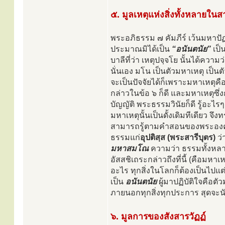
๕. มูลเหตุแห่งสิ่งทั้งหลายใ
พระอภิธรรม ๗ คัมภีร์ เว้นมหาปัฏ
ประมาณมิได้เป็น
“อนันตนัย”
เป็
บาลีที่ว่า เหตุปจฺจโย นั้นได้ความ
นั่นเอง มโน เป็นตัวมหาเหตุ เป็นต
จะเป็นปัจจัยได้ก็เพราะมหาเหตุคือ
กล่าวในข้อ ๖ ก็ดี และมหาเหตุซึ่
บัญญัติ พระธรรมวินัยก็ดี รู้อะไรๆ
มหาเหตุนั้นเป็นดั้งเดิมทีเดียว จึ
สามารถรู้ตามคำสอนของพระองค์ได
ธรรมแก่
อุปติสฺส (พระสารีบุตร)
ว่
มหาสมโณ
ความว่า ธรรมทั้งหลายเ
อัสสชิเถระกล่าวถึงที่นี้ (คือมห
อะไร ทุกสิ่งในโลกก็ต้องเป็นไปแ
เป็น
อนันตนัย
ผู้มาปฏิบัติใจคือต
ภายนอกทุกสิ่งทุกประการ สุดจะ
๖. มูลการของสังสารวัฏฏ์