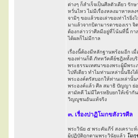
ต่างๆ ก็สำเร็จเป็นศีลตัวเดียว รักษ
หวั่นไหว ไม่มีเรื่องหลงมาหาหลงข
จามิๆ ขอแล้วขอเล่าขอเท่าไรยิ่งไม
มาแล้วจากบิดามารดาของเรา จิตก็ม
ต้องกล่าวว่าศีลมีอยู่ที่โน้นที่นี้ กา
ได้ผลก็ไม่มีกาล
เรื่องนี้ต้องมีหลักฐานพร้อมอีก 
ของท่านก็ดี ภัททวัคคีย์ชฎิลทั้ง
พระธรรมเทศนาของพระผู้มีพระภา
ไปทีเดียว ทำไมท่านเหล่านั้นจึงไ
พระองค์ตรัสบอกให้ท่านเหล่านั้
พระองค์แล้ว ศีล สมาธิ ปัญญา ย่
สามัคคี ไม่มีใครหยิบยกให้เข้ากั
วิญญูชนอันแท้จริง
๓. เรื่องปาฏิโมกขสังวรศีล
พระวินัย ๕ พระคัมภีร์ สงเคราะห์
ผู้ปฏิบัติถูกตามพระวินัยแล้ว
โมกฺข