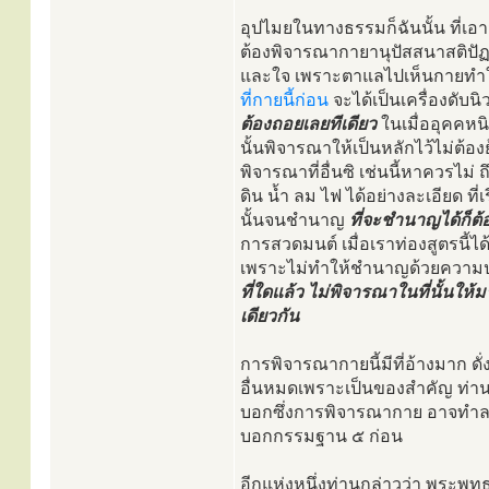
อุปไมยในทางธรรมก็ฉันนั้น ที่เอาม
ต้องพิจารณากายานุปัสสนาสติปัฏ
และใจ เพราะตาแลไปเห็นกายทำให้
ที่กายนี้ก่อน
จะได้เป็นเครื่องดับนิ
ต้องถอยเลยทีเดียว
ในเมื่ออุคคหน
นั้นพิจารณาให้เป็นหลักไว้ไม่ต้องย้า
พิจารณาที่อื่นซิ เช่นนี้หาควรไ
ดิน น้ำ ลม ไฟ ได้อย่างละเอียด ที
นั้นจนชำนาญ
ที่จะชำนาญได้ก็ต้อ
การสวดมนต์ เมื่อเราท่องสูตรนี้ได
เพราะไม่ทำให้ชำนาญด้วยความป
ที่ใดแล้ว ไม่พิจารณาในที่นั้นใ
เดียวกัน
การพิจารณากายนี้มีที่อ้างมาก ดั
อื่นหมดเพราะเป็นของสำคัญ ท่านก
บอกซึ่งการพิจารณากาย อาจทำลายอ
บอกกรรมฐาน ๕ ก่อน
อีกแห่งหนึ่งท่านกล่าวว่า พระพุ