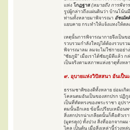
แห่ง
โกฏฐาส
(หมายถึง การพิจา
รูปผู้กล่าวถึงแผ่นดินว่า บ้านโน้นม
ท่านทั้งหลายมาพิจารณา
อัชฌัตต
แยบคาย กระทำให้แจ้งแทงให้ตลอด 
เหตุนั้นการพิจารณากายจึงเป็นของส
รวบรวมกำลังใหญ่ได้ต้องรวบรวมด
พิจารณาลม ลมจะไม่ใช่กายอย่างไร
“ชัยภูมิ” เมื่อเราได้ชัยภูมิดีแ
เป็นจริงตามสภาพแห่งธาตุทั้งหลาย
๙. อุบายแห่งวิปัสสนา อันเป็น
ธรรมชาติของดีทั้งหลาย ย่อมเกิด
โคลนตมอันเป็นของสกปรก ปฏิกูลน่า
เป็นที่ทัดทรงของพระราชา อุปราช
ตมนั้นอีกเลย ข้อนี้เปรียบเหมือ
สิ่งสกปรกน่าเกลียดนั้นก็คือตัวเร
(มูตรคูถ) ทั้งปวง สิ่งที่ออกจากผม ขน 
ไคล เป็นต้น เมื่อสิ่งเหล่านี้ร่วงหล