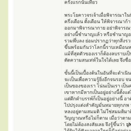
ครั้งแรกนั่นเทียว
พระโยคาวจรเจ้าเมื่อพิจารณาในที่น
ครึ่งเดือน ตั้งเดือน ให้พิจารณ
ออกมาพิจารณากาย อย่าพิจารณากา
อย่างนี้ชำนาญแล้ว หรือชำนาญอย่า
รวมพึ่บลง ย่อมปรากฏว่าทุกสิ่งรว
ขึ้นพร้อมกันว่าโลกนี้ราบเหมือนหน
แม้ที่สุดตัวของเราก็ต้องลบราบเป็
ตัดความสนเท่ห์ในใจได้เลย จึงชื่
ขั้นนี้เป็นเบื้องต้นในอันที่จะดำ
จะเป็นเพื่อความรู้ยิ่งอีกจนรอบ
เป็นของของเรา โน่นเป็นเรา เป็นค
เขาหากมีหากเป็นอยู่อย่างนี้ตั้งแต่
แต่ดึกดำบรรพ์ก็เป็นอยู่อย่างนี้
ไปปรุงแต่งสำคัญมั่นหมายทุกภพ ท
หลงอยู่ตามสมมติ ไม่ใช่สมมติมา
วิญญาณหรือไม่ก็ตาม เมื่อว่าตามคว
โดยไม่ต้องสงสัยเลย จึงรู้ขึ้นว่า
ปุ
ได้ยินได้ฟังมาจากใครก็มีอยู่อย่า