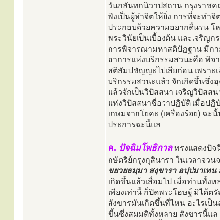
วันกลันทกนิวาปสถาน กรุงราชคฤ
พึงเป็นผู้ทำจิตให้ยิ่ง การที่จะทำจิ
ประกอบด้วยความอยากดิ้นรน โลภหลงอ
พระวินัยเป็นเบื้องต้น และเจริญ
การพิจารณามหาสติปัฏฐาน มีกายา
อาการแห่งบริกรรมสวนะคือ พิจาร
สติสัมปชัญญะไปเสียก่อน เพราะเม
บริกรรมสวนะแล้ว จักเกิดขึ้นซึ่
แล้วจักเป็นวิปัสสนา เจริญวิปัสสน
แห่งวิปัสสนาชื่อว่าปฏิบัติ เมื่อปฏิบ
เกษมจากโยคะ (เครื่องร้อย) ฉะนั
ประการฉะนี้แล
ค.
ปัจฉิมโพธิกาล
ทรงแสดงปัจฉ
กษัตริย์กรุงกุสินารา ในเวลาจวน
ขยวยธมฺมา สงฺขารา อปฺปมาเทน 
เกิดขึ้นแล้วเสื่อมไป เมื่อท่านท
เพียงเท่านี้ ก็ปิดพระโอษฐ์ มิได้ต
สังขารมันเกิดขึ้นที่ไหน อะไรเป็น
ขึ้นซึ่งสมมติทั้งหลาย สังขารนี้