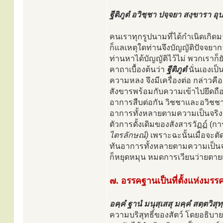
ฐีติภูตํ อวิชฺชา ปจฺจยา สงฺขารา อ
คนเราทุกรูปนามที่ได้กำเนิดเกิดมา
ก็แลเหตุใดท่านจึงบัญญัติปัจจยาก
ท่านหาได้บัญญัติไว้ไม่ พวกเราก
คาถาเบื้องต้นว่า
ฐีติภูตํ
นั่นเองเป
ความหลง จึงมีเครื่องต่อ กล่าวคือ
สังขารพร้อมกับความเข้าไปยึดถือ 
อาการสืบต่อกัน วิชชาและอวิชชาก็ต
อาการทั้งหลายตามความเป็นจริง นี
ตัวการดั้งเดิมของสังสารวัฏฏ์ (การ
ไตรลักษณ์)
เพราะฉะนั้นเมื่อจะตัด
ทันอาการทั้งหลายตามความเป็นจ
ก็หยุดหมุน หมดการเวียนว่ายตายเ
๗. อรรคฐานเป็นที่ตั้งแห่งมร
อคฺคํ ฐานํ มนุสฺเสสุ มคฺคํ สตฺตวิสุท
ความบริสุทธิ์ของสัตว์ โดยอธิบ