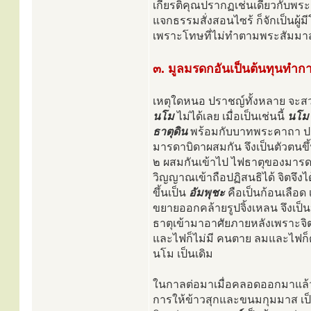
เกียรติคุณปรากฏเช่นเดียวกับพร
แจกธรรมสั่งสอนไซร้ ก็จักเป็นผู้
เพราะโทษที่ไม่ทำตามพระสัมมาสั
๓. มูลมรดกอันเป็นต้นทุนทำก
เหตุใดหนอ ปราชญ์ทั้งหลาย จะสวดก
นโม
ไม่ได้เลย เมื่อเป็นเช่นนี้
นโม
ธาตุดิน
พร้อมกับบาทพระคาถา ปร
มารดาบิดาผสมกัน จึงเป็นตัวตนขึ
๒ ผสมกันเข้าไป ไฟธาตุของมารดา
วิญญาณเข้าถือปฏิสนธิได้ จิตจึงไ
ขึ้นเป็น
อัมพุชะ
คือเป็นก้อนเลือด
ขยายออกคล้ายรูปจิ้งเหลน จึงเป็
ธาตุเข้ามาอาศัยภายหลังเพราะจิตไ
และไฟก็ไม่มี คนตาย ลมและไฟก็ดับ
นโม เป็นเดิม
ในกาลต่อมาเมื่อคลอดออกมาแล้ว
การให้ข้าวสุกและขนมกุมมาส เป