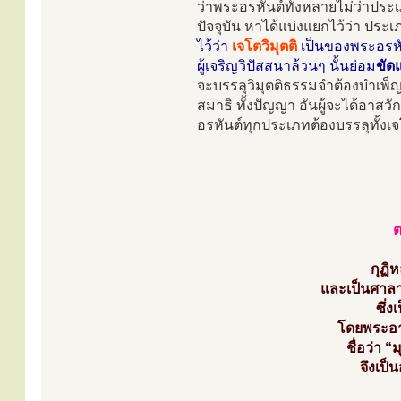
ว่าพระอรหันต์ทั้งหลายไม่ว่าประเ
ปัจจุบัน หาได้แบ่งแยกไว้ว่า ประเ
ไว้ว่า
เจโตวิมุตติ
เป็นของพระอรหัน
ผู้เจริญวิปัสสนาล้วนๆ นั้นย่อม
ขัด
จะบรรลุวิมุตติธรรมจำต้องบำเพ็ญมร
สมาธิ ทั้งปัญญา อันผู้จะได้อาสว
อรหันต์ทุกประเภทต้องบรรลุทั้งเจโ
ต
กุฏิห
และเป็นศาล
ซึ่ง
โดยพระอาจ
ชื่อว่า “
จึงเป็