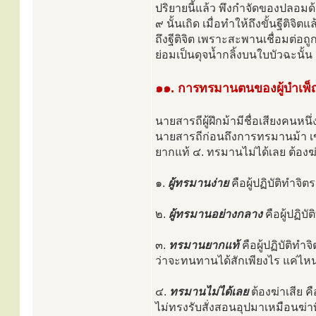
ปริยายนี้แล้ว พึงกำจัดของปลอม
๙ นั้นเถิด เมื่อทำให้ถึงขั้นฐีต
ถึงฐีติจิต เพราะสะพานเชื่อมต่อถ
ย่อมเป็นดุจน้ำกลิ้งบนใบบัวฉะนั้น
๑๑. การทรมานตนของผู้บำเพ็ญเ
นายสารถีผู้ฝึกม้ามีชื่อเสียงคน
นายสารถีก่อนถึงการทรมานม้า เข
ยากแท้ ๔. ทรมานไม่ได้เลย ต้องฆ่
๑.
ผู้ทรมานง่าย
คือผู้ปฏิบัติทำจิ
๒.
ผู้ทรมานอย่างกลาง
คือผู้ปฏิบ
๓.
ทรมานยากแท้
คือผู้ปฏิบัติทำ
ว่าจะทนทานได้สักเพียงไร แค่ไห
๔.
ทรมานไม่ได้เลย
ต้องฆ่าเสีย คือ
ไม่ทรงรับสั่งสอนอุปมาเหมือนฆ่าทิ