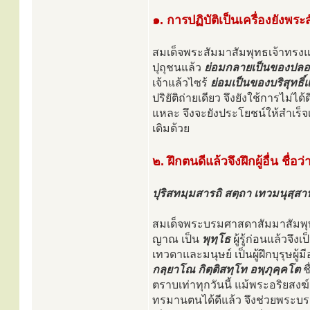
๑. การปฏิบัติเป็นเครื่องยังพระส
สมเด็จพระสัมมาสัมพุทธเจ้าทร
ปุถุชนแล้ว
ย่อมกลายเป็นของปลอม
เจ้าแล้วไซร้
ย่อมเป็นของบริสุทธิ์
ปริยัติถ่ายเดียว จึงยังใช้การไม่ได
แหละ จึงจะยังประโยชน์ให้สำเร็จ
เดิมด้วย
๒. ฝึกตนดีแล้วจึงฝึกผู้อื่น ชื
ปุริสทมฺมสารถิ สตฺถา เทวมนุสฺสา
สมเด็จพระบรมศาสดาสัมมาสัมพุท
ญาณ เป็น
พุทฺโธ
ผู้รู้ก่อนแล้วจึงเ
เทวดาและมนุษย์ เป็นผู้ฝึกบุรุษ
กลฺยาโณ กิตฺติสทฺโท อพฺภุคฺคโต
ช
ตราบเท่าทุกวันนี้ แม้พระอริยสงฆ์
ทรมานตนได้ดีแล้ว จึงช่วยพระ