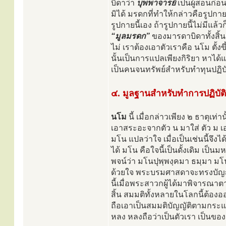
บิดาว่า
บุพพาจารย์
เป็นผู้สอนก่อ
มิได้ มรดกที่ทำให้กล่าวคือรูปกา
รูปกายนี้เอง ถ้ารูปกายนี้ไม่มีแล้ว
“มูลมรดก”
ของมารดาบิดาทั้งสิ้น
ไม่ เราต้องเอาตัวเราคือ นโม ตั้
นั้นเป็นการแปลเพียงกิริยา หาได้แ
เป็นคนจนทรัพย์สำหรับทำทุนปฏิบั
๔. มูลฐานสำหรับทำการปฏิบัติ
นโม
นี้ เมื่อกล่าวเพียง ๒ ธาตุเท
เอาสระอะจากตัว น มาใส่ ตัว ม เอ
มโน แปลว่าใจ เมื่อเป็นเช่นนี้จึง
ได้ มโน คือใจนี้เป็นดั้งเดิม เป
พจน์ว่า มโนปุพฺพงฺคมา ธมฺมา มโ
ด้วยใจ พระบรมศาสดาจะทรงบัญญัติ
นี้เมื่อพระสาวกผู้ได้มาพิจารณาตา
สิ้น สมมติทั้งหลายในโลกนี้ต้อง
ถือเอาเป็นสมมติบัญญัติตามกระแส
หลง หลงถือว่าเป็นตัวเรา เป็นข