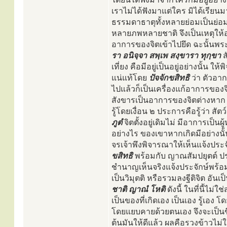
เราไม่ได้ฟังมาแต่ใคร มิได้เรียนม
ธรรมดาธาตุทั้งหลายย่อมเป็นย่อมมี
หลายภพหลายชาติ จึงเป็นเหตุให้อ
อาการของจิตเข้าไปยึด ฉะนั้น
รา อนิจฺจา สพฺเพ สงฺขารา ทุกฺขา
ส
เที่ยง คือมีอยู่เป็นอยู่อย่างนั้น
แน่แท้โดย
ปัจจักขสิทธิ
ว่า ตัวอาก
ไปแล้วก็เป็นเครื่องแก้อาการของจ
สังขารเป็นอาการของจิตต่างหาก เ
รู้โดยเงื่อน ๒ ประการคือรู้ว่า สั
ภูตํ
จิตตั้งอยู่เดิมไม่ มีอาการเป
อย่างไร ของเขาหากเกิดมีอย่างนั้
จรเจ้าพึงพิจารณาให้เห็นแจ้งประจ
ขสิทธิ
พร้อมกับ ญาณสัมปยุตต์ ปร
ชำนาญเห็นจริงแจ้งประจักษ์พร้
เป็นวิมุตติ หรือรวมลงฐีติจิต อันเป
ชาติ ญาณํ โหติ
ดังนี้ ในที่นี้ไม
เป็นของที่เกิดเอง เป็นเอง รู้เอง
โดยแยบคายด้วยตนเอง จึงจะเป็นขึ้
ต้นมันให้ดีแล้ว ผลคือรวงข้าวไม่