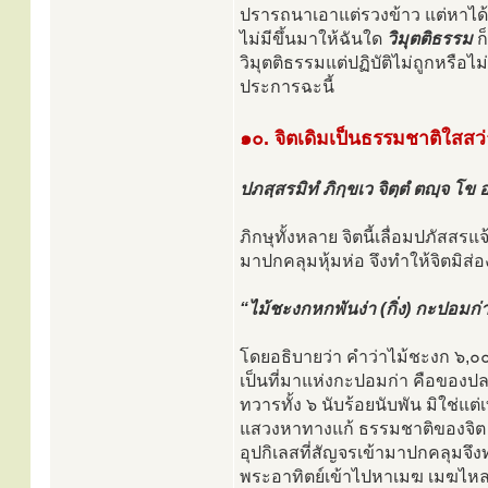
ปรารถนาเอาแต่รวงข้าว แต่หาได้ร
ไม่มีขึ้นมาให้ฉันใด
วิมุตติธรรม
ก
วิมุตติธรรมแต่ปฏิบัติไม่ถูกหรือไ
ประการฉะนี้
๑๐. จิตเดิมเป็นธรรมชาติใสสว่
ปภสฺสรมิทํ ภิกฺขเว จิตฺตํ ตญฺจ โข อ
ภิกษุทั้งหลาย จิตนี้เลื่อมปภัสสร
มาปกคลุมหุ้มห่อ จึงทำให้จิตมิส่
“ไม้ชะงกหกพันง่า (กิ่ง) กะปอมก่าก
โดยอธิบายว่า คำว่าไม้ชะงก ๖,๐๐๐ 
เป็นที่มาแห่งกะปอมก่า คือของปลอ
ทวารทั้ง ๖ นับร้อยนับพัน มิใช่แต่เท่
แสวงหาทางแก้ ธรรมชาติของจิต เ
อุปกิเลสที่สัญจรเข้ามาปกคลุมจึงท
พระอาทิตย์เข้าไปหาเมฆ เมฆไหลมา