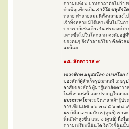
ความแห่ง ๒ บาทคาถาต่อไปว่า พร
บำเพ็ญเพียรเป็น
ภาวิโต พหุลีกโต
หลาย ทำลายสมมติทั้งหลายลงไปได
เจ้าทั้งหลาย มิได้เหาะขึ้นไปในก
ของเราก็เช่นเดียวกัน พระองค์ประท
เหาะขึ้นไปในโลกสาม คงดับอยู่ที่จ
ของตนๆ จึงทำลายกิริยา คือตัวสมม
ฉะนี้แล
๑๕. สัตตาวาส ๙
เทวาพิภพ มนุสสโลก อบายโลก
จั
ของสัตว์ผู้สำเร็จรูปฌาณมี ๔ อรูปโล
อาศัยของสัตว์ ผู้มารู้เท่าสัตตาวา
ในที่ ๙ แห่งนี้ และปรากฏในสามเ
สมนฺนาคโต
พระขีณาสวเจ้าผู้ประ
การเขียนเลข ๑ ๒ ๓ ๔ ๕ ๖ ๗ ๘ ๙ ๐
๑๐ ก็คือ เลข ๑ กับ ๐ (ศูนย์) เ
นั้นมีค่าสูงขึ้น และ ๐ (ศูนย์) นี้เ
ความเปรียบนี้ฉันใด จิตใจก็ฉันนั้