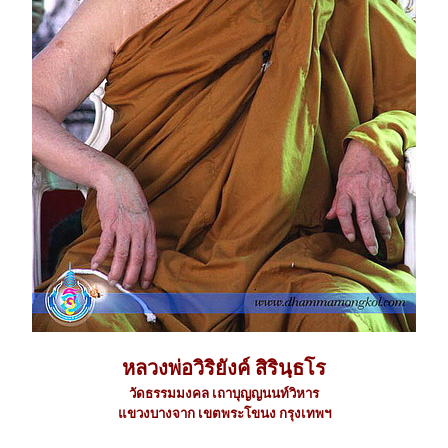
หลวงพ่อวิริยังค์ สิรินฺธโร
วัดธรรมมงคล เถาบุญญนนท์วิหาร
แขวงบางจาก เขตพระโขนง กรุงเทพฯ