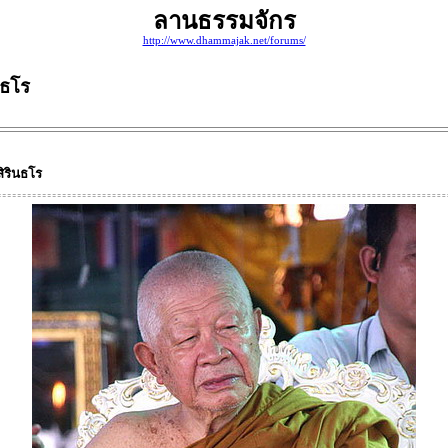
ลานธรรมจักร
http://www.dhammajak.net/forums/
ินธโร
 สิรินธโร