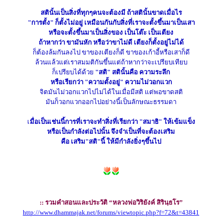
สตินั้นเป็นสิ่งที่ทุกๆคนจะต้องมี ถ้าสตินั้นขาดเมื่อไร
"การตั้ง" ก็ตั้งไม่อยู่ เหมือนกันกับสิ่งที่เราจะตั้งขึ้นมาเป็นเสา
หรือจะตั้งขึ้นมาเป็นสิ่งของ เป็นโต๊ะ เป็นเตียง
ถ้าหากว่า ขามันหัก หรือว่าขาไม่ดี เตียงก็ตั้งอยู่ไม่ได้
ก็ต้องล้มกันลงไป ขาของเตียงก็ดี ขาของเก้าอี้หรือเสาก็ดี
ล้วนแล้วแต่เราสมมติกันขึ้นแต่ถ้าหากว่าจะเปรียบเทียบ
ก็เปรียบได้ด้วย
"สติ" สตินั้นคือ ความระลึก
หรือเรียกว่า "ความตั้งอยู่" ความไม่วอกแวก
จิตมันไม่วอกแวกไปไม่ได้ในเมื่อมีสติ แต่พอขาดสติ
มันก็วอกแวกออกไปอย่างนี้เป็นลักษณะธรรมดา
เ
มื่อเป็นเช่นนี้การที่เราจะทำสิ่งที่เรียกว่า "สมาธิ" ให้เข้มแข็ง
หรือเป็นกำลังต่อไปนั้น จึงจำเป็นที่จะต้องเสริม
คือ เสริม"สติ"นี้ ให้มีกำลังยิ่งๆขึ้นไป
:: รวมคำสอนและประวัติ “หลวงพ่อวิริยังค์ สิรินฺธโร”
http://www.dhammajak.net/forums/viewtopic.php?f=72&t=43841