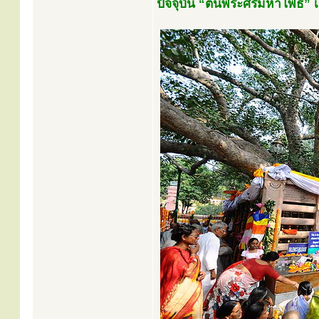
ปัจจุบัน “ต้นพระศรีมหาโพธิ์