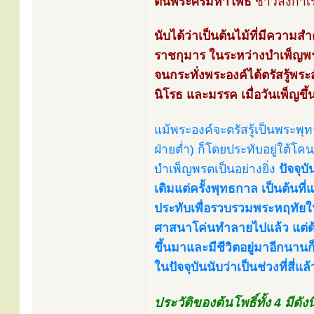
ต้นพระศรีมหาโพธิ์
ชาวลังกาเร
นับได้ว่าเป็นต้นไม้ที่มีความส
ราชกุมาร ในระหว่างบำเพ็ญพรตเ
จนกระทั่งพระองค์ได้ตรัสรู้พระ
นิโรธ และมรรค เมื่อวันเพ็ญขึ้น
แม้พระองค์จะตรัสรู้เป็นพระพุ
ฝ่ายต่ำ) ก็โดยประทับอยู่ใต้โค
บำเพ็ญพรตเป็นอย่างยิ่ง
ปัจจุบั
เดิมแต่ครั้งพุทธกาล เป็นต้นที
ประทับเพื่อรวบรวมพระหฤทัยให
ศาสนาโค่นทำลายไปแล้ว แต่ด้
ขึ้นมาและมีชีวิตอยู่มาอีกนานก็
ในปัจจุบันนับว่าเป็นช่วงที่สี่แล้
ประวัติของต้นโพธิ์ทั้ง 4 มีดังนี