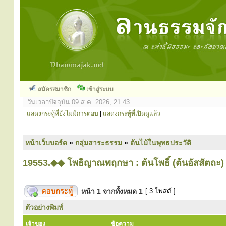
สมัครสมาชิก
เข้าสู่ระบบ
วันเวลาปัจจุบัน 09 ส.ค. 2026, 21:43
แสดงกระทู้ที่ยังไม่มีการตอบ
|
แสดงกระทู้ที่เปิดดูแล้ว
หน้าเว็บบอร์ด
»
กลุ่มสาระธรรม
»
ต้นไม้ในพุทธประวัติ
19553.◆◆ โพธิญาณพฤกษา : ต้นโพธิ์ (ต้นอัสสัตถะ)
หน้า
1
จากทั้งหมด
1
[ 3 โพสต์ ]
ตัวอย่างพิมพ์
เจ้าของ
ข้อความ