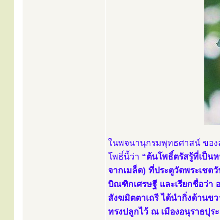
ในพจนานุกรมพุทธศาสน์ ของสมเ
โพธิ์นี้ว่า
“ต้นโพธิ์ตรัสรู้ที่เ
จากเมล็ด) ที่ประตูวัดพระเช
บิณฑิกเศรษฐี และเรียกชื่อว
สังฆมิตตาเถรี ได้นำกิ่งด้าน
ทรงปลูกไว้ ณ เมืองอนุราธปุระ ใน