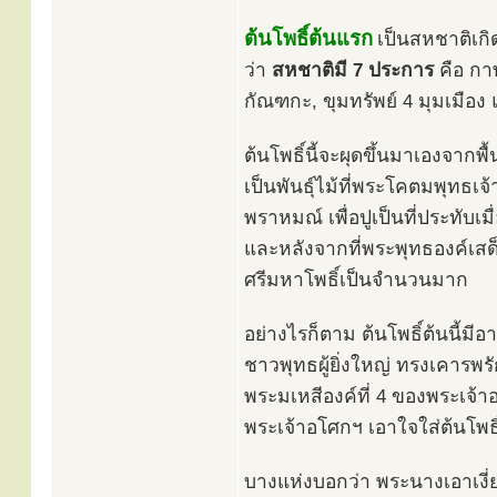
ต้นโพธิ์ต้นแรก
เป็นสหชาติเกิ
ว่า
สหชาติมี 7 ประการ
คือ กา
กัณฑกะ, ขุมทรัพย์ 4 มุมเมือง 
ต้นโพธิ์นี้จะผุดขึ้นมาเองจากพ
เป็นพันธุ์ไม้ที่พระโคตมพุทธเ
พราหมณ์ เพื่อปูเป็นที่ประทับเมื
และหลังจากที่พระพุทธองค์เสด
ศรีมหาโพธิ์เป็นจำนวนมาก
อย่างไรก็ตาม ต้นโพธิ์ต้นนี้มี
ชาวพุทธผู้ยิ่งใหญ่ ทรงเคารพรัก
พระมเหสีองค์ที่ 4 ของพระเจ
พระเจ้าอโศกฯ เอาใจใส่ต้นโพธิ
บางแห่งบอกว่า พระนางเอาเงี่ย