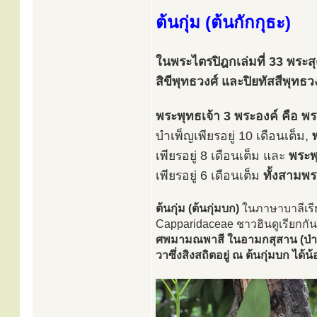
ต้นกุ่ม (ต้นกักกุธะ)
ในพระไตรปิฎกเล่มที่ 33 พระสุ
สิขีพุทธวงศ์ และปิยทัสสีพุทธวง
พระพุทธเจ้า 3 พระองค์ คือ พร
บำเพ็ญเพียรอยู่ 10 เดือนเต็ม,
เพียรอยู่ 8 เดือนเต็ม และ
พระพุ
เพียรอยู่ 6 เดือนเต็ม
ทั้งสามพระ
ต้นกุ่ม (ต้นกุ่มบก)
ในภาษาบาลีเรี
Capparidaceae ชาวฮินดูเรียกกัน
ศพมามณพาสี ในอามกสุสาน (ป่าช้าผ
วาซึ่งสิงสถิตอยู่ ณ ต้นกุ่มบก ได้น้