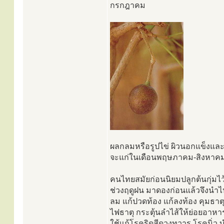
กรกฎาคม
ผลกลมหรือรูปไข่ ผิวนอกแข็งและ
จะแก่ในเดือนพฤษภาคม-สิงหาคม แ
คนไทยสมัยก่อนนิยมปลูกต้นกุ่ม
ช่วงฤดูฝน มาดองก่อนแล้วจึงนำไ
ลม แก้ปวดท้อง แก้ลงท้อง คุมธาตุ
ไฟธาตุ กระตุ้นลำไส้ให้ย่อยอาหา
ใช้แก้โรคริดสีดวงทวาร โรคนิ่ว บ