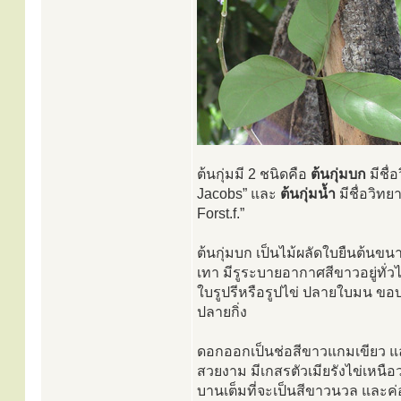
ต้นกุ่มมี 2 ชนิดคือ
ต้นกุ่มบก
มีชื่
Jacobs” และ
ต้นกุ่มน้ำ
มีชื่อวิท
Forst.f.”
ต้นกุ่มบก เป็นไม้ผลัดใบยืนต้นขน
เทา มีรูระบายอากาศสีขาวอยู่ทั่ว
ใบรูปรีหรือรูปไข่ ปลายใบมน ข
ปลายกิ่ง
ดอกออกเป็นช่อสีขาวแกมเขียว แล้ว
สวยงาม มีเกสรตัวเมียรังไข่เหนือ
บานเต็มที่จะเป็นสีขาวนวล และค่