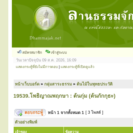
สมัครสมาชิก
เข้าสู่ระบบ
วันเวลาปัจจุบัน 09 ส.ค. 2026, 16:09
แสดงกระทู้ที่ยังไม่มีการตอบ
|
แสดงกระทู้ที่เปิดดูแล้ว
หน้าเว็บบอร์ด
»
กลุ่มสาระธรรม
»
ต้นไม้ในพุทธประวัติ
19539.โพธิญาณพฤกษา : ต้นกุ่ม (ต้นกักกุธะ)
หน้า
1
จากทั้งหมด
1
[ 3 โพสต์ ]
ตัวอย่างพิมพ์
เจ้าของ
ข้อความ