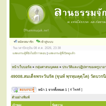
สมัครสมาชิก
เข้าสู่ระบบ
วันเวลาปัจจุบัน 08 ส.ค. 2026, 23:38
แสดงกระทู้ที่ยังไม่มีการตอบ
|
แสดงกระทู้ที่เปิดดูแล้ว
หน้าเว็บบอร์ด
»
กลุ่มศาสนบุคคล
»
ประวัติและปฏิปทาของครูบาอา
49008.สมเด็จพระวันรัต (จุนท์ พฺรหฺมคุตฺโต) วัดบวรน
หน้า
1
จากทั้งหมด
1
[ 4 โพสต์ ]
ตัวอย่างพิมพ์
เจ้าของ
ข้อความ