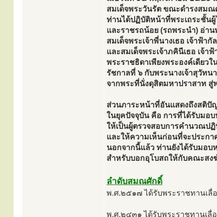
สมเด็จพระวันรัต ขณะดำรงสมณศัก
ท่านได้ปฏิบัติหน้าที่พระเถระชั้น
และราชรถน้อย (รถพระนำ) อ่า
สมเด็จพระเจ้าพี่นางเธอ เจ้าฟ้
และสมเด็จพระเจ้าภคินีเธอ เจ้าฟ
พระราชธิดาเพียงพระองค์เดียวใน
รัชกาลที่ ๖ กับพระนางเจ้าสุวัท
จากพระที่นั่งดุสิตมหาปราสาท ส
ส่วนภาระหน้าที่อันแสดงถึงสติปัญญ
ในยุคปัจจุบัน คือ การที่ได้ร
ให้เป็นผู้ตรวจสอบการคำนวณปฏ
และให้ความเห็นก่อนที่จะประกาศ
นอกจากนี้แล้ว ท่านยังได้รับม
สำหรับบอกอุโบสถให้กับคณะสงฆ
ลำดับสมณศักดิ์
พ.ศ.๒๕๑๗ ได้รับพระราชทานเลื่
พ.ศ.๒๔๓๑ ได้รับพระราชทานเลื่อ