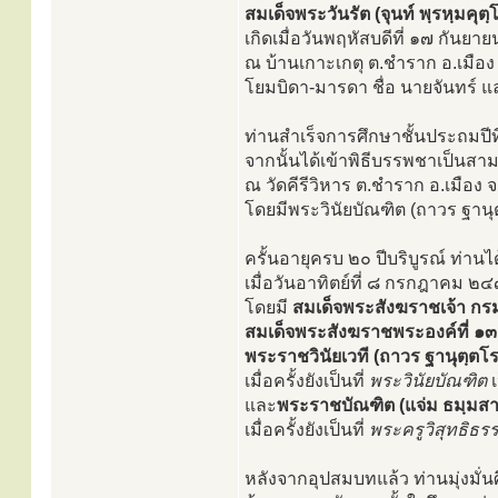
สมเด็จพระวันรัต (จุนท์ พฺรหฺมคุตฺ
เกิดเมื่อวันพฤหัสบดีที่ ๑๗ กันยา
ณ บ้านเกาะเกตุ ต.ชำราก อ.เมือง
โยมบิดา-มารดา ชื่อ นายจันทร์ 
ท่านสำเร็จการศึกษาชั้นประถมปีที
จากนั้นได้เข้าพิธีบรรพชาเป็นสา
ณ วัดคีรีวิหาร ต.ชำราก อ.เมือง 
โดยมีพระวินัยบัณฑิต (ถาวร ฐานุต
ครั้นอายุครบ ๒๐ ปีบริบูรณ์ ท่านไ
เมื่อวันอาทิตย์ที่ ๘ กรกฎาคม 
โดยมี
สมเด็จพระสังฆราชเจ้า กรม
สมเด็จพระสังฆราชพระองค์ที่ ๑๓ 
พระราชวินัยเวที (ถาวร ฐานุตฺตโร
เมื่อครั้งยังเป็นที่
พระวินัยบัณฑิต
เ
และ
พระราชบัณฑิต (แจ่ม ธมฺมสา
เมื่อครั้งยังเป็นที่
พระครูวิสุทธิธ
หลังจากอุปสมบทแล้ว ท่านมุ่งมั่