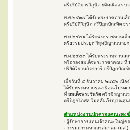
ศรีปริยัติบวรวิภูษิต ยติคณิสสร 
พ.ศ.๒๕๓๕ ได้รับพระราชทานเลื่อ
ศรีปริยัติวิภูษิต ตรีปิฎกบัณฑิ
พ.ศ.๒๕๔๑ ได้รับพระราชทานเลื่
ศรีธรรมประยุต วิสุทธิญาณนายก
พ.ศ.๒๕๔๓ ได้รับพระราชทานสถา
หรือรองสมเด็จพระราชาคณะ ที่
ปริยัติวิธานกิจจการี ตรีปิฎกบั
เมื่อวันที่ ๕ ธันวาคม ๒๕๕๒ 
ได้รับพระมหากรุณาธิคุณโปรดเก
ที่
สมเด็จพระวันรัต
ศรีวชิรญาณวงศ
ตรีปิฎกโกศล วิมลคัมภีรญาณสุน
ตำแหน่งงานปกครองคณะสงฆ
- ผู้รักษาการแทนเจ้าคณะใหญ่ค
- กรรมการมหาเถรสมาคม (มส.)