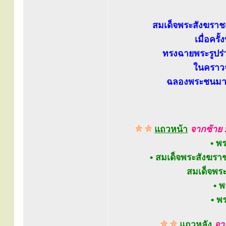
สมเด็จพระสังฆราช
เมื่อคร
ทรงฉายพระรูปร
ในคราวจ
ฉลองพระชนมายุ
แถวหน้า
จากซ้าย 
• พ
• สมเด็จพระสังฆรา
สมเด็จพระ
• พ
• พ
แถวหลัง
จา