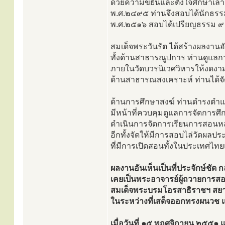
ด้วยความขยันและตั้งใจศึกษาเล่าเ
พ.ศ.๒๔๙๕ ท่านจึงสอบได้นักธรรม
พ.ศ.๒๕๑๖ สอบได้เปรียญธรรม ๙ 
สมเด็จพระวันรัต ได้สร้างผลงา
ทั้งด้านสาธารณูปการ ท่านดูแล
ภายในวัดบวรนิเวศวิหารให้งดงา
ด้านสาธารณสงเคราะห์ ท่านได้จั
ด้านการศึกษาสงฆ์ ท่านดำรงตำ
มีหน้าที่ควบคุมดูแลการจัดการศ
ดำเนินการจัดการเรียนการสอนหลั
อีกทั้งจัดให้มีการสอบไล่วัดผล
ที่มีการเปิดสอนทั้งในประเทศไท
ผลงานอันเห็นเป็นที่ประจักษ์ชัด ก
เคยเป็นพระอาจารย์ผู้ถวายการส
สมเด็จพระบรมโอรสาธิราชฯ สย
ในระหว่างที่เสด็จออกทรงผนวช แ
เมื่อวันที่ ๑๕ พฤศจิกายน ๒๕๕๑