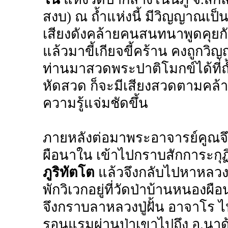
สงบ) ณ ถ้ำแห่งนี้ มีวิญญาณเ
เสียงดังคล้ายคนสนทนาพูดคุยกัน
แล้วมาขี้เกียจขี้คร้าน คงถูก
ท่านมาสวดพระปาติโมกข์ได้ที่ถ้ำ
หัดสวด ก็จะมีเสียงสวดตามคล้า
ความรู้แจ่มชัดขึ้น
ภายหลังต่อมาพระอาจารย์คูณจึง
ผือนาใน เข้าไปกราบสักการะกุ
ภูริทัตโต
แล้วจึงกลับไปหาหลวงปู
พักวิเวกอยู่ที่วัดป่าบ้านหนองผ
จึงกราบลาหลวงปู่ฝั้น อาจาโร ไ
รอนแรมผ่านป่าเขาไปถึง อ.นาด้ว