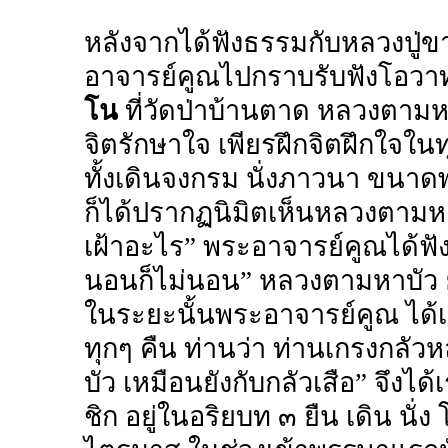
หลังจากได้ฟังธรรมกับหลวงปู่ข
อาจารย์คูณไปกราบรับฟังโอว
โน
ที่วัดป่าบ้านตาด หลวงตาม
จิตรักษาใจ เพียรฝึกจิตฝึกใจในท
ทั้งเดินจงกรม นั่งภาวนา ขนา
ก็ได้ปรากฏนิมิตเห็นหลวงตามหา
เฝ้าอะไร” พระอาจารย์คูณได้ฟังด
นอนก็ไม่นอน” หลวงตามหาบัว ย
ในระยะนั้นพระอาจารย์คูณ ได้เ
ทุกๆ คืน ท่านว่า ท่านเกรงกล
บัว เหมือนยังกับกลัวเสือ” จึงได
ชิก อยู่ในอริยบท ๓ ยืน เดิน 