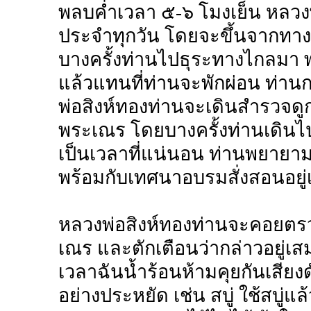
พลบค่ำเวลา ๕-๖ โมงเย็น หลวง
ประจำทุกวัน โดยจะขึ้นจากทาง
บางครั้งท่านไปธุระทางไกลมา 
แล้วแทนที่ท่านจะพักผ่อน ท่าน
พ่อสิงห์ทองท่านจะเดินสำรวจด
พระเณร โดยบางครั้งท่านเดินไ
เป็นเวลาที่แน่นอน ท่านพยาย
พร้อมกับเทศนาอบรมสั่งสอนอยู
หลวงพ่อสิงห์ทองท่านจะคอยตร
เณร และตักเตือนว่ากล่าวอยู่เ
เวลาฉันน้ำร้อนห้ามคุยกันเสียงด
อย่างประหยัด เช่น สบู่ ใช้สบู่แล