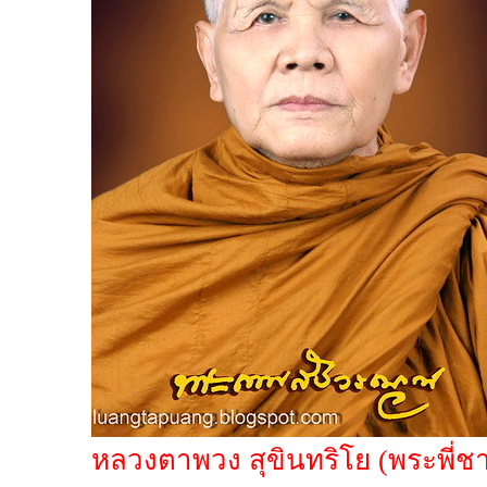
หลวงตาพวง สุขินทริโย (พระพี่