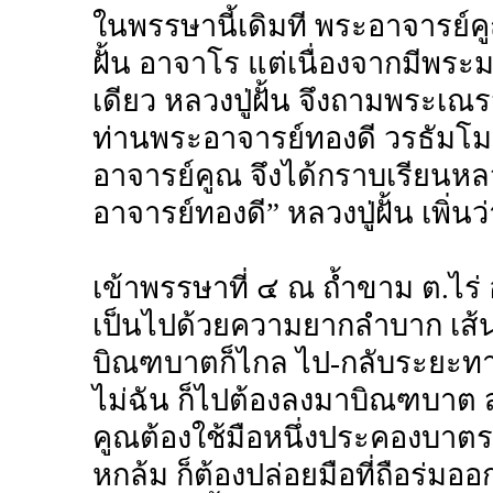
ในพรรษานี้เดิมที พระอาจารย์คูณ
ฝั้น อาจาโร แต่เนื่องจากมีพระมา
เดียว หลวงปู่ฝั้น จึงถามพระเณรว
ท่านพระอาจารย์ทองดี วรธัมโม
อาจารย์คูณ จึงได้กราบเรียนหลว
อาจารย์ทองดี” หลวงปู่ฝั้น เพิ่นว่า
เข้าพรรษาที่ ๔ ณ ถ้ำขาม ต.ไร
เป็นไปด้วยความยากลำบาก เส้น
บิณฑบาตก็ไกล ไป-กลับระยะทาง
ไม่ฉัน ก็ไปต้องลงมาบิณฑบาต ส่
คูณต้องใช้มือหนึ่งประคองบาตร อ
หกล้ม ก็ต้องปล่อยมือที่ถือร่ม