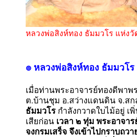
หลวงพ่อสิงห์ทอง ธัมมวโร แห่งวั
๏ หลวงพ่อสิงห์ทอง ธัมมวโร ห
เมื่อท่านพระอาจารย์ทองดีพาพร
ต.บ้านชุม อ.สว่างแดนดิน จ.สก
ธัมมวโร
กำลังกวาดใบไม้อยู่ เ
เสียก่อน
เวลา ๒ ทุ่ม พระอาจารย
จงกรมเสร็จ จึงเข้าไปกราบถวายต