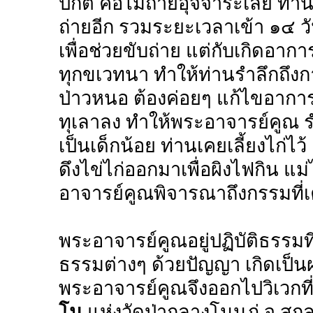
ปกติ คือไม่ถ่ายอุจจาระเลย ท่า
ถ่ายอีก รวมระยะเวลาเข้า ๑๔ ว
เพื่อช่วยขับถ่าย แต่กับเกิดอา
ทุกขเวทนา ทำให้ท่านรำลึกถึง
ป่าวหนอ ต้องค่อยๆ แก้ไขอาการ
ทุเลาลง ทำให้พระอาจารย์คูณ ร
เป็นเด็กน้อย ท่านเคยเลี้ยงไก่ไว้
ดึงไข่ไก่ออกมาเพื่อผิงไฟกิน แม่
อาจารย์คูณพิจารณาถึงกรรมที่เคย
พระอาจารย์คูณอยู่ปฏิบัติธรรม
ธรรมต่างๆ ด้วยปัญญา เกิดเป
พระอาจารย์คูณจึงออกไปวิเวกที
โน
แห่งวัดป่ากลางโนนภู่ จ.สก