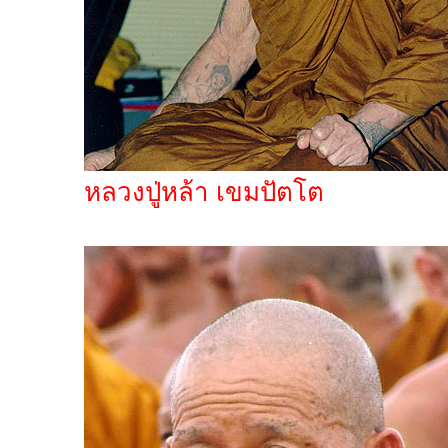
หลวงปู่หล้า เขมปัตโต