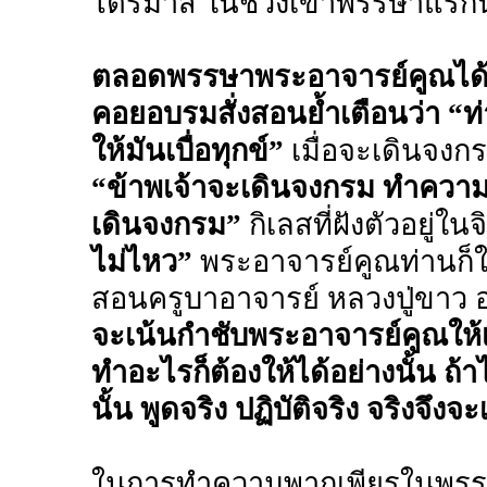
ไตรมาส ในช่วงเข้าพรรษาแรกน
ตลอดพรรษาพระอาจารย์คูณได้อ
คอยอบรมสั่งสอนย้ำเตือนว่า “ท่
ให้มันเบื่อทุกข์”
เมื่อจะเดินจงกร
“ข้าพเจ้าจะเดินจงกรม ทำความ
เดินจงกรม”
กิเลสที่ฝังตัวอยู่
ไม่ไหว”
พระอาจารย์คูณท่านก็ใช
สอนครูบาอาจารย์ หลวงปู่ขาว 
จะเน้นกำชับพระอาจารย์คูณให้เป็น
ทำอะไรก็ต้องให้ได้อย่างนั้น ถ้า
นั้น พูดจริง ปฏิบัติจริง จริงจึงจ
ในการทำความพากเพียรในพรรษาแ