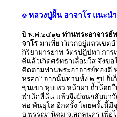
๏ หลวงปู่ฝั้น อาจาโร แนะน
ปี พ.ศ.๒๕๑๒
ท่านพระอาจารย์ท
จาโร
มาเที่ยววิเวกอยู่แถวเขตอ
กิริยามารยาท วัตรปฏิปทา กา
ดีแล้วเกิดศรัทธาเลื่อมใส จึงข
ติดตามท่านพระอาจารย์ทองดี หลว
หรอก” จากนั้นท่านทั้ง ๒ รูป ก็เก
ขุนเขา หุบเหว หน้าผา ถ้ำน้อยใ
พำนักที่นั่น แล้วจึงย้อนกลับมา
สอ พันธุโล อีกครั้ง โดยครั้งนี้ม
อ.พรรณานิคม จ.สกลนคร เพื่อไ