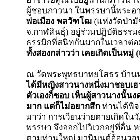
ผู้ชอบภาวนา ในพรรษานี้พระอา
พ่อเมือง พลวัฑโฒ
(แห่งวัดป่าม
จ.กาฬสินธุ์) อยู่ร่วมปฏิบัติธรร
ธรรมิกที่สนิทกันมากในเวลาต่
ทั้งสองกล่าวว่า เคยเกิดเป็นหมู่
ณ วัดพระพุทธบาทยโสธร บ้านหน
ได้มีหญิงสาวนางหนึ่งมาชอบเฮา ใ
ตัวเองก็ชอบ เห็นผู้สาวนางนั้น
มาก แต่ก็ไม่อยากสึก
ท่านได้พิ
มาว่า การเวียนว่ายตายเกิดในว
พรรษา จึงออกไปวิเวกอยู่ที่อื่น 
ตามท่านใหญ่ มานิมนต์อ้อนวอนอย