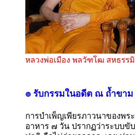
หลวงพ่อเมือง พลวัฑโฒ สหธรรมิ
๏ รับกรรมในอดีต ณ ถ้ำขาม
การบำเพ็ญเพียรภาวนาของพระอา
อาหาร ๗ วัน ปรากฏว่าระบบขับ