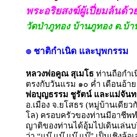
พระอริยสงฆ์ผู้เปี่ยมล้นด
วัดป่าภูทอง บ้านภูทอง ต.บ้า
๏ ชาติกำเนิด และบุพกรรม
หลวงพ่อคูณ สุเมโธ
ท่านถือกำเน
ตรงกับวันแรม ๑๐ ค่ำ เดือนอ้า
พ่อบุญธรรม ชูรัตน์ และแม่จันทร์
อ.เมือง จ.ยโสธร (หมู่บ้านเดีย
โล) ครอบครัวของท่านมีอาชีพทำ
ญาติของท่านได้อุ้มไปเดินเล่นบร
ว่า “แบ๊ แบ๊ แบ๊ แบ๊” เป็นเชิงล้อ