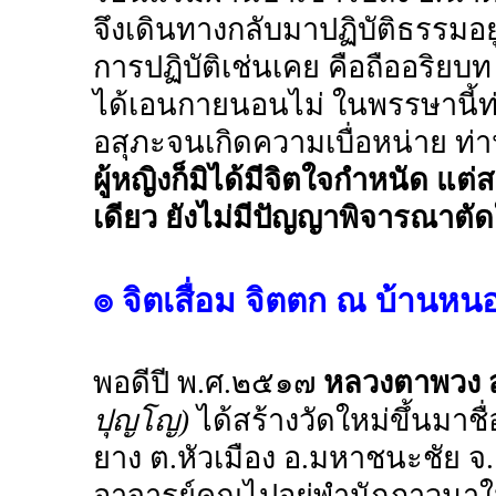
จึงเดินทางกลับมาปฏิบัติธรรมอยู
การปฏิบัติเช่นเคย คือถืออริยบท
ได้เอนกายนอนไม่ ในพรรษานี้ท
อสุภะจนเกิดความเบื่อหน่าย ท่
ผู้หญิงก็มิได้มีจิตใจกำหนัด แต
เดียว ยังไม่มีปัญญาพิจารณาตั
๏ จิตเสื่อม จิตตก ณ บ้านหน
พอดีปี พ.ศ.๒๕๑๗
หลวงตาพวง ส
ปุญโญ)
ได้สร้างวัดใหม่ขึ้นมา
ยาง ต.หัวเมือง อ.มหาชนะชัย 
อาจารย์คูณไปอยู่พำนักภาวนาใน