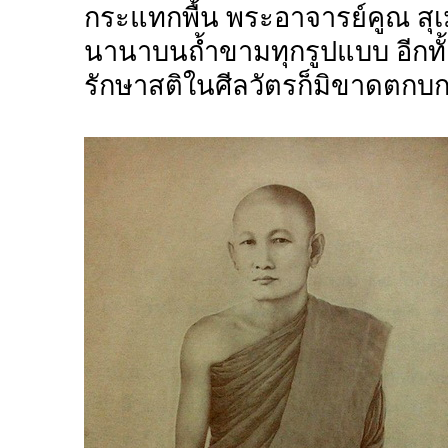
กระแทกพื้น พระอาจารย์คูณ สุ
นานาบนถ้ำขามทุกรูปแบบ อีกทั้
รักษาสติในศีลวัตรก็มิขาดตกบก