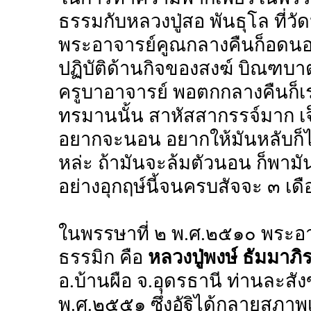
ธรรมกับหลวงปู่สอ พันธุโล ที่วั
พระอาจารย์คูณกลางคืนก็อดนอน 
ปฏิบัติด้านกิจของสงฆ์ บิณฑ
ครูบาอาจารย์ พอตกกลางคืนก็เร
ทรมานนั้น สาหัสสากรรจ์มาก เจ
อยากจะนอน อยากให้มันหลับก็ไม่
หล่ะ ถ้ามันจะล้มตัวนอน ก็พาม
อย่างอุกฤษ์นี้จนครบสัจจะ ๓ เด
ในพรรษาที่ ๒ พ.ศ.๒๕๑๐ พระอา
ธรรมิก คือ
หลวงปู่พงษ์ ธัมมาภิ
อ.บ้านผือ จ.อุดรธานี ท่านละสัง
พ.ศ.๒๕๕๑ ซึ่งอัฐิได้กลายสภาพเ