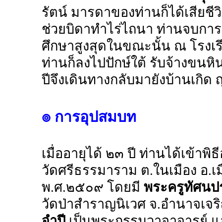
รัตน์ มารดาของท่านก็ได้เสียชีวิต
ช่วยบิดาทำไร่ไถนา ท่านจบการศึ
ศึกษาสูงสุดในขณะนั้น ณ โรงเรี
ท่านก็ลงไปปักษ์ใต้ รับจ้างขนห
ปีจึงเดินทางกลับมายังบ้านเกิด 
๏ การอุปสมบท
เมื่ออายุได้ ๒๓ ปี ท่านได้เข้า
วัดศรีธรรมาราม ต.ในเมือง อ.
พ.ศ.๒๕๐๙ โดยมี
พระครูทัศนปร
วัดป่าสำราญนิเวศ จ.อำนาจเจริ
จำปี
เป็นพระกรรมวาจาจารย์ แ