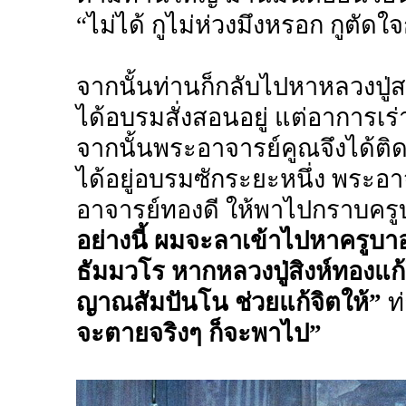
“ไม่ได้ กูไม่ห่วงมึงหรอก กูตัดใจ
จากนั้นท่านก็กลับไปหาหลวงปู่ส
ได้อบรมสั่งสอนอยู่ แต่อาการเร
จากนั้นพระอาจารย์คูณจึงได้ต
ได้อยู่อบรมซักระยะหนึ่ง พระอ
อาจารย์ทองดี ให้พาไปกราบครู
อย่างนี้ ผมจะลาเข้าไปหาครูบา
ธัมมวโร หากหลวงปู่สิงห์ทองแก
ญาณสัมปันโน ช่วยแก้จิตให้”
ท่
จะตายจริงๆ ก็จะพาไป”