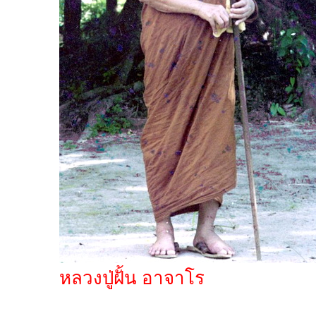
หลวงปู่ฝั้น อาจาโร