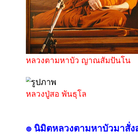
หลวงตามหาบัว ญาณสัมปันโน
หลวงปู่สอ พันธุโล
๏ นิมิตหลวงตามหาบัวมาสั่ง