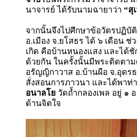
นาจารย์ ได้รับนามฉายาว่า
“สุ
จากนั้นจึงไปศึกษาข้อวัตรปฏิบัต
อ.เมือง จ.ยโสธร ได้ ๖ เดือน ช่ว
เกิด คือบ้านหนองแสง และได้ชั
ด้วยกัน ในครั้งนั้นมีพระติดตามด
อรัญญิกาวาส อ.บ้านผือ จ.อุดรธา
สั่งสอนการภาวนา และได้พาท่า
อนาลโย
วัดถ้ำกลองเพล อยู่ ๑ 
ด้านจิตใจ