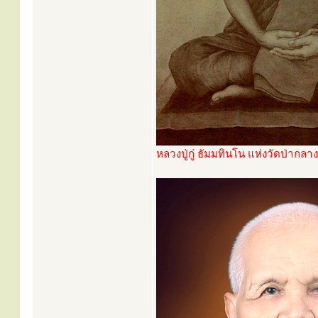
หลวงปู่กู่ ธัมมทินโน แห่งวัดป่ากลาง