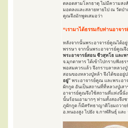
ตลอดสามโลกธาตุ ไม่มีความสงสั
มอดลงและสลายหายไป ณ วัดป่าแก
คูณจึงมักพูดเสมอว่า
“เรามาได้ธรรมกับท่านอาจารย
หลังจากนั้นพระอาจารย์คูณได้อย
พรรษา จากนั้นพระอาจารย์คูณจึ
พระอาจารย์สอน ชีวสุทโธ และพ
จ.มุกดาหาร ได้เข้าไปกราบฟังธรร
พอสมควรแล้ว จึงกราบลาหลวงปู่
สอนของหลวงปู่หล้า จึงได้ขออยู่ป
อยู่”
พระอาจารย์คูณ และพระอาจารย
ผักกูด อันเป็นสถานที่ที่หลวงปู่
อาจารย์คูณจึงใช้สถานที่แห่งนี้
นั้นร้อนเอามากๆ ท่านทั้งสองจึง
ภูผักกูด ก็มีศรัทธาญาติโยมถวายป
อ.หนองสูง ไปยัง จ.กาฬสินธุ์ แล