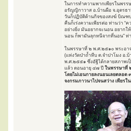
ในการทำความพากเพียรในพรรษาแรกน
อรัญญิกาวาส อ.บ้านผือ จ.อุดรธ
วันก็ปฏิบัติด้านกิจของสงฆ์ บ
คืนก็เร่งความเพียรต่อ ท่านว่า 
อย่างยิ่ง มันอยากจะนอน อยากให้มั
นอน ก็พามันลุกหนีจากที่นอน” ท่
ในพรรษาที่ ๒ พ.ศ.๒๕๑๐ พระอาจา
(แห่งวัดป่าถ้ำหีบ ต.จำปาโมง อ.บ้
พ.ศ.๒๕๕๑ ซึ่งอัฐิได้กลายสภาพเป
แล้ว ตอนอายุ ๔๗ ปี
ในพรรษาที่ ๒ 
โดยไม่เอนกายลงนอนเลยตลอด ๓ เดื
จงกรมภาวนาไปจนสว่าง เพียรในล