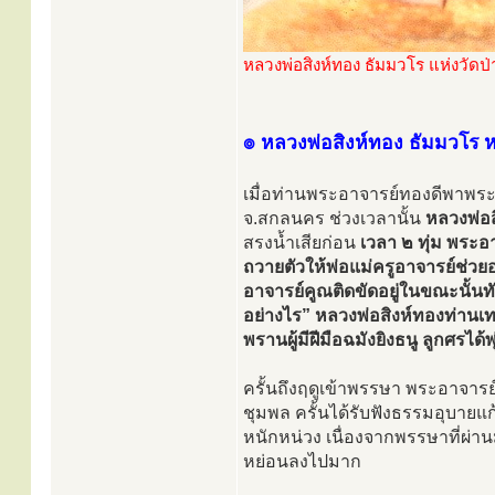
หลวงพ่อสิงห์ทอง ธัมมวโร แห่งวัดป
๏ หลวงพ่อสิงห์ทอง ธัมมวโร หยั
เมื่อท่านพระอาจารย์ทองดีพาพระ
จ.สกลนคร ช่วงเวลานั้น
หลวงพ่อส
สรงน้ำเสียก่อน
เวลา ๒ ทุ่ม พระอ
ถวายตัวให้พ่อแม่ครูอาจารย์ช่วยอ
อาจารย์คูณติดขัดอยู่ในขณะนั้
อย่างไร” หลวงพ่อสิงห์ทองท่านเทศน
พรานผู้มีฝีมือฉมังยิงธนู ลูกศรไ
ครั้นถึงฤดูเข้าพรรษา พระอาจารย
ชุมพล ครั้นได้รับฟังธรรมอุบายแ
หนักหน่วง เนื่องจากพรรษาที่ผ
หย่อนลงไปมาก