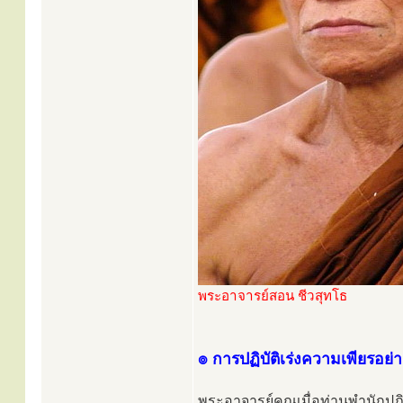
พระอาจารย์สอน ชีวสุทโธ
๏ การปฏิบัติเร่งความเพียรอย่
พระอาจารย์คูณเมื่อท่านพำนักปฏิบ