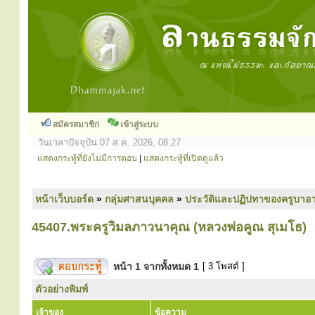
สมัครสมาชิก
เข้าสู่ระบบ
วันเวลาปัจจุบัน 07 ส.ค. 2026, 08:27
แสดงกระทู้ที่ยังไม่มีการตอบ
|
แสดงกระทู้ที่เปิดดูแล้ว
หน้าเว็บบอร์ด
»
กลุ่มศาสนบุคคล
»
ประวัติและปฏิปทาของครูบาอา
45407.พระครูวิมลภาวนาคุณ (หลวงพ่อคูณ สุเมโธ)
หน้า
1
จากทั้งหมด
1
[ 3 โพสต์ ]
ตัวอย่างพิมพ์
เจ้าของ
ข้อความ