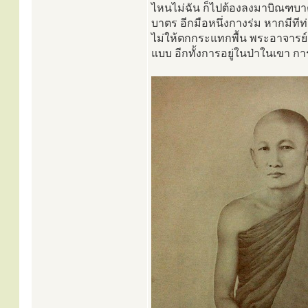
ไหนไม่ฉัน ก็ไปต้องลงมาบิณฑบาต 
บาตร อีกมือหนึ่งกางร่ม หากมีที
ไม่ให้ตกกระแทกพื้น พระอาจารย์
แบบ อีกทั้งการอยู่ในป่าในเขา ก