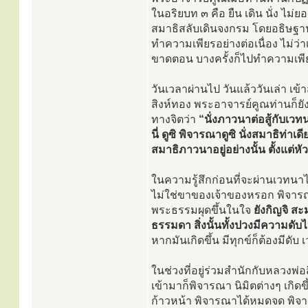
ในอริยบท ๓ คือ ยืน เดิน นั่ง 
สมาธิสลับเดินจงกรม โดยอธิษฐาน
ทำความเพียรอย่างต่อเนื่อง ไม่
ขาดตอน บางครั้งก็ไปทำความเพีย
วันเวลาผ่านไป วันแล้ววันเล่า เข
สิงห์ทอง พระอาจารย์คูณท่านก็ยัง
ทางจิตว่า
“นั่งภาวนาต่อสู้กับเวทน
นี่ ดูซิ พิจารณาดูซิ นั่งสมาธิท่า
สมาธิภาวนาอยู่อย่างนั้น ตั้งแต่ห
ในความรู้สึกก่อนที่จะผ่านเวทนา
ไม่ใช่ขาของเจ้าของหรอก พิจารณ
พระธรรมผุดขึ้นในใจ
ยังกิญจิ สะ
ธรรมดา สิ่งนั้นทั้งปวงมีความดั
หากมันเกิดขึ้น มีทุกข์ก็ต้องมีดับ
ในช่วงที่อยู่ร่วมสำนักกับหลวงพ
เข้ามาก็พิจารณา นิมิตต่างๆ เกิ
ก้าวหน้า พิจารณาได้หมดจด พิจ