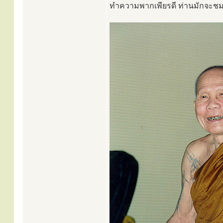
ทำความพากเพียรดี ท่านมักจะชมเชย