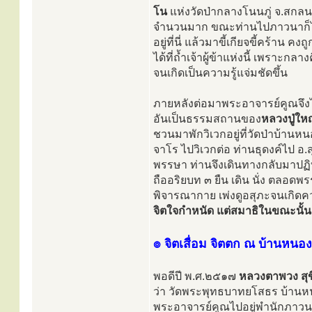
โน
แห่งวัดป่ากลางโนนภู่ จ.สกลน
จำนวนมาก ขณะท่านไปภาวนาก็ได
อยู่ที่นี่ แล้วมาขี้เกียจขี้คร
ได้ที่ถ้ำเจ้าผู้ข้าแห่งนี้ เพราะ
จนเกิดเป็นความรู้แจ่มชัดขึ้น
ภายหลังต่อมาพระอาจารย์คูณจึงได
อันเป็นธรรมสถานของ
หลวงปู่ใหญ
ชวนมาพักวิเวกอยู่ที่วัดป่าบ้านห
จาโร ไปวิเวกต่อ ท่านธุดงค์ไป อ.
พรรษา ท่านจึงเดินทางกลับมาปฏิบั
ถืออริยบท ๓ ยืน เดิน นั่ง ตลอ
พิจารณากาย เพ่งดูอสุภะจนเกิดคว
จิตใจกำหนัด แต่สมาธิในขณะนั้นเ
๏ จิตเสื่อม จิตตก ณ บ้านหนอ
พอดีปี พ.ศ.๒๕๑๗
หลวงตาพวง สุข
ว่า วัดพระพุทธบาทยโสธร บ้านห
พระอาจารย์คูณไปอยู่พำนักภาวนา