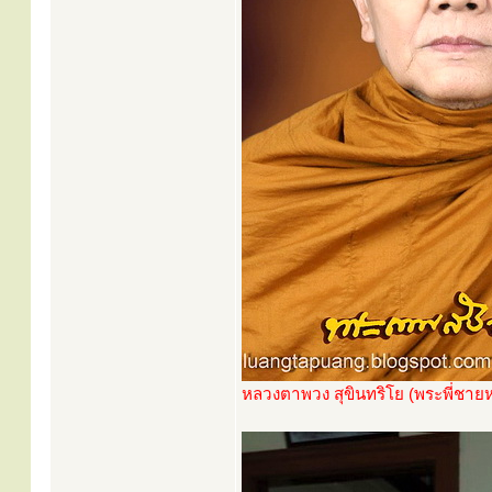
หลวงตาพวง สุขินทริโย (พระพี่ชาย