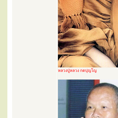
หลวงปู่หลวง กตปุญโญ