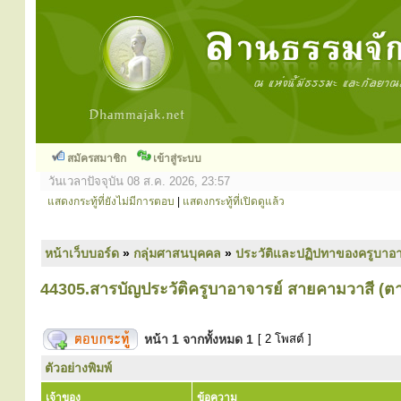
สมัครสมาชิก
เข้าสู่ระบบ
วันเวลาปัจจุบัน 08 ส.ค. 2026, 23:57
แสดงกระทู้ที่ยังไม่มีการตอบ
|
แสดงกระทู้ที่เปิดดูแล้ว
หน้าเว็บบอร์ด
»
กลุ่มศาสนบุคคล
»
ประวัติและปฏิปทาของครูบาอา
44305.สารบัญประวัติครูบาอาจารย์ สายคามวาสี (ต
หน้า
1
จากทั้งหมด
1
[ 2 โพสต์ ]
ตัวอย่างพิมพ์
เจ้าของ
ข้อความ