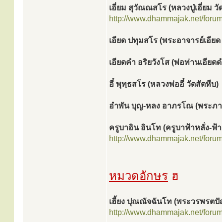
เอี่ยม สุวัณณสโร (หลวงปู่เอี่ยม วั
http://www.dhammajak.net/foru
เอียด ปทุมสโร (พระอาจารย์เอีย
เอียดคำ อริยวังโส (พ่อท่านเอียด
อี๋ พุทฺธสโร (หลวงพ่ออี๋ วัดสัตหีบ)
อำพัน บุญ-หลง อาภรโณ (พระภาว
ครูบาอิน อินโท (ครูบาฟ้าหลั่ง-ฟ้าล
http://www.dhammajak.net/foru
หมวดอักษร
ฮ
เฮี้ยง ปุณณัจฉันโท (พระวรพรตป
http://www.dhammajak.net/foru