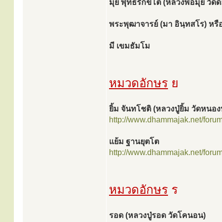
มุ่ย พุทธรักขิโต (หลวงพ่อมุ่ย วัด
พระพุฒาจารย์ (มา อินฺทสโร) หรือ
มี เขมธัมโม
หมวดอักษร
ย
ยิ้ม จันทโชติ (หลวงปู่ยิ้ม วัดหนอง
http://www.dhammajak.net/foru
แย้ม ฐานยุตโต
http://www.dhammajak.net/foru
หมวดอักษร
ร
รอด (หลวงปู่รอด วัดโคนอน)