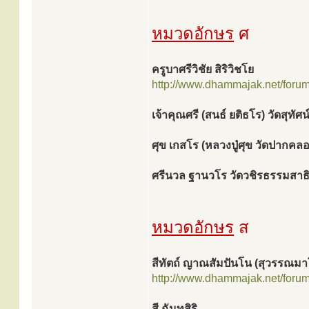
หมวดอักษร
ศ
ครูบาศรีวิชัย สิริวิชโย
http://www.dhammajak.net/foru
เจ้าคุณศรี (สนธ์ ยติธโร) วัดสุทัศน
ศุข เกสโร (หลวงปู่ศุข วัดปากค
ศรีนวล ฐานวโร วัดวชิรธรรมสา
หมวดอักษร
ส
สีทัตถ์ ญาณสัมปันโน (สุวรรณมา
http://www.dhammajak.net/foru
สี ฉันทสิริ