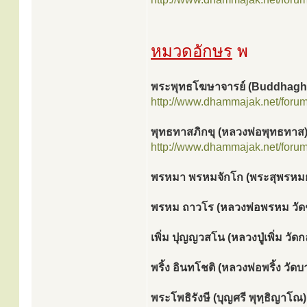
หมวดอักษร
พ
พระพุทธโฆษาจารย์ (Buddhagh
http://www.dhammajak.net/foru
พุทธทาสภิกขุ (หลวงพ่อพุทธทาส
http://www.dhammajak.net/foru
พรหมา พรหมจักโก (พระสุพรหม
พรหม ถาวโร (หลวงพ่อพรหม วัด
เพิ่ม ปุญญวสโน (หลวงปู่เพิ่ม วัด
พริ้ง อินทโชติ (หลวงพ่อพริ้ง วั
พระโพธิรังษี (บุญศรี พุทฺธิญาโณ