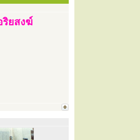
อริยสงฆ์