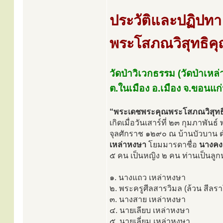
ประวัติและปฏิปทา
พระโสภณวิสุทธิคุณ
วัดป่าวิเวกธรรม (วัดป่าเหล่
ต.ในเมือง อ.เมือง จ.ขอนแก
“พระเดชพระคุณพระโสภณวิสุทธิคุ
เกิดเมื่อวันเสาร์ที่ ๒๓ กุมภาพัน
จุลศักราช ๑๒๙๐ ณ บ้านบัวบาน ต
เหล่าหงษา
โยมมารดาชื่อ
นางคง
๕ คน เป็นหญิง ๒ คน ท่านเป็นลูกห
๑. นางแถว เหล่าหงษา
๒. พระครูศีลสารวิมล (ล้วน สีลร
๓. นางสาย เหล่าหงษา
๔. นายเลียบ เหล่าหงษา
๕. นายเลี่ยม เหล่าหงษา