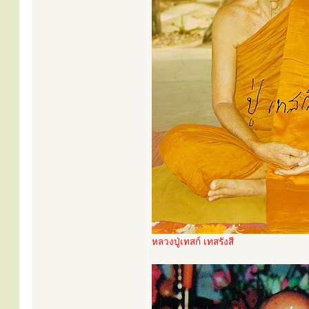
หลวงปู่เทสก์ เทสรังสี