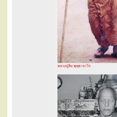
หลวงปู่สิม พุทฺธาจาโร