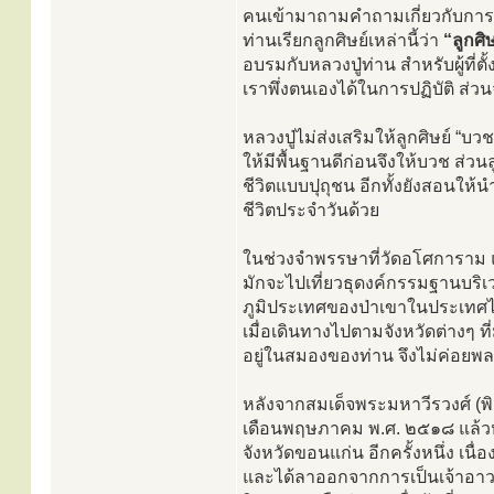
คนเข้ามาถามคำถามเกี่ยวกับการภา
ท่านเรียกลูกศิษย์เหล่านี้ว่า
“ลูกศิ
อบรมกับหลวงปู่ท่าน สำหรับผู้ที่ต
เราพึ่งตนเองได้ในการปฏิบัติ ส่
หลวงปู่ไม่ส่งเสริมให้ลูกศิษย์ “บ
ให้มีพื้นฐานดีก่อนจึงให้บวช ส่วน
ชีวิตแบบปุถุชน อีกทั้งยังสอน
ชีวิตประจำวันด้วย
ในช่วงจำพรรษาที่วัดอโศการาม แ
มักจะไปเที่ยวธุดงค์กรรมฐานบ
ภูมิประเทศของป่าเขาในประเทศไทยแ
เมื่อเดินทางไปตามจังหวัดต่างๆ ที
อยู่ในสมองของท่าน จึงไม่ค่อยพล
หลังจากสมเด็จพระมหาวีรวงศ์ (
เดือนพฤษภาคม พ.ศ. ๒๕๑๘ แล้วห
จังหวัดขอนแก่น อีกครั้งหนึ่ง เน
และได้ลาออกจากการเป็นเจ้าอาวาส 