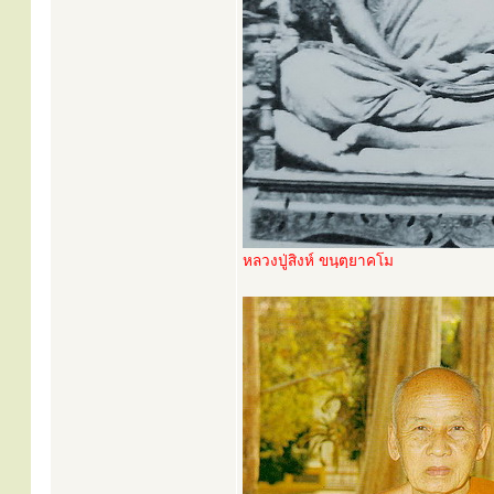
หลวงปู่สิงห์ ขนฺตฺยาคโม