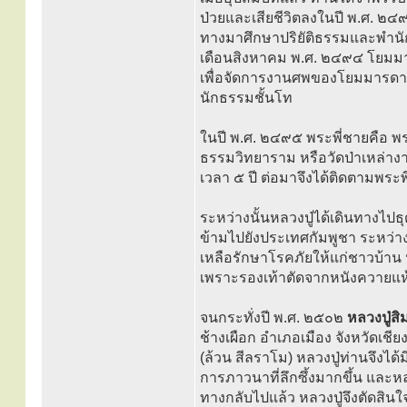
ป่วยและเสียชีวิตลงในปี พ.ศ. ๒๔
ทางมาศึกษาปริยัติธรรมและพำนัก
เดือนสิงหาคม พ.ศ. ๒๔๙๔ โยมมารด
เพื่อจัดการงานศพของโยมมารดา แ
นักธรรมชั้นโท
ในปี พ.ศ. ๒๔๙๕ พระพี่ชายคือ พระค
ธรรมวิทยาราม หรือวัดป่าเหล่างา 
เวลา ๕ ปี ต่อมาจึงได้ติดตามพระ
ระหว่างนั้นหลวงปู่ได้เดินทางไ
ข้ามไปยังประเทศกัมพูชา ระหว่า
เหลือรักษาโรคภัยให้แก่ชาวบ้าน ห
เพราะรองเท้าตัดจากหนังควายแห้ง
จนกระทั่งปี พ.ศ. ๒๕๐๒
หลวงปู่สิ
ช้างเผือก อำเภอเมือง จังหวัดเชี
(ล้วน สีลราโม) หลวงปู่ท่านจึงได
การภาวนาที่ลึกซึ้งมากขึ้น และหลว
ทางกลับไปแล้ว หลวงปู่จึงตัดสิน