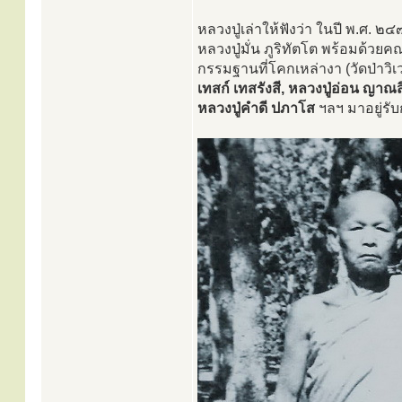
หลวงปู่เล่าให้ฟังว่า ในปี พ.ศ. ๒
หลวงปู่มั่น ภูริทัตโต พร้อมด้วย
กรรมฐานที่โคกเหล่างา (วัดป่าวิเว
เทสก์ เทสรังสี, หลวงปู่อ่อน ญาณสิ
หลวงปู่คำดี ปภาโส
ฯลฯ มาอยู่รั