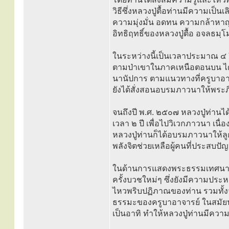
วิธีซึ่งหลวงปู่ตื้อท่านมีความเป็
ความมุ่งมั่น อดทน ความกล้าหาญ
อิทธิฤทธิ์ของหลวงปู่ตื้อ อจลธมฺโม
ในระหว่างนี้เป็นเวลาประมาณ ๔ 
ตามป่าเขาในภาคเหนือตอนบน ได้ป
นานัปการ ตามแนวทางที่ครูบาอา
ยังได้สั่งสอนอบรมภาวนาให้พระภิ
จนถึงปี พ.ศ. ๒๕๐๗ หลวงปู่ท่าน
เวลา ๒ ปี เพื่อไปวิเวกภาวนา เนื่อง
หลวงปู่ท่านก็ได้อบรมภาวนาให้ล
พลังจิตช่วยเหลือผู้คนที่ประสบปั
ในด้านการแสดงพระธรรมเทศนาอบร
ครั้งบวชใหม่ๆ ซึ่งยังมีความปร
ไหวพริบปฏิภาณของท่าน รวมทั้
ธรรมะของครูบาอาจารย์ ในสมัยนั้น
เป็นอาทิ ทำให้หลวงปู่ท่านมีควา