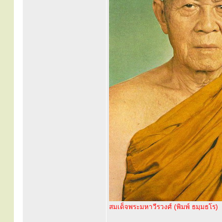
สมเด็จพระมหาวีรวงศ์ (พิมพ์ ธมฺมธโร)