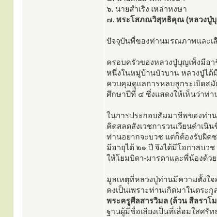
๖. นายสำเริง เหล่าหงษา
๗.
พระโสภณวิสุทธิคุณ (หลวงปู่บุ
ปัจจุบันพี่ของท่านมรณภาพและเส
ครอบครัวของหลวงปู่บุญเพ็งมี
หนึ่งในหมู่บ้านบัวบาน หลวงปู่ได้
ควบคุมดูแลการหลบลูกระเบิดสมัยส
ศึกษาปีที่ ๔ ซึ่งแสดงให้เห็นว่าท
ในการประกอบสัมมาชีพของท่านนั้
คิดสลดสังเวชการวนเวียนดำเนินชีวิ
ท่านอยากจะบวช แต่ก็ต้องรับผิ
มีอายุได้ ๒๑ ปี จึงได้มีโอกาส
ให้โยมบิดา-มารดาและพี่น้องด้วยตั
มูลเหตุที่หลวงปู่ท่านมีความตั
คงเป็นเพราะท่านเกิดมาในตระกูล
พระครูศีลสารวิมล (ล้วน สีลราโม
ฐานผู้มีชื่อเสียงเป็นที่เลื่อมใส