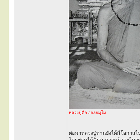
หลวงปู่ตื้อ อจลธมฺโม
ต่อมาหลวงปู่ท่านยังได้มีโอกาส
โดยท่านได้สั่งสมความรู้และไหว