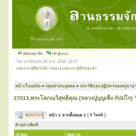
สมัครสมาชิก
เข้าสู่ระบบ
วันเวลาปัจจุบัน 08 ส.ค. 2026, 19:27
แสดงกระทู้ที่ยังไม่มีการตอบ
|
แสดงกระทู้ที่เปิดดูแล้ว
หน้าเว็บบอร์ด
»
กลุ่มศาสนบุคคล
»
ประวัติและปฏิปทาของครูบาอา
27013.พระโสภณวิสุทธิคุณ (หลวงปู่บุญเพ็ง กัปปโก) 
หน้า
1
จากทั้งหมด
1
[ 8 โพสต์ ]
ตัวอย่างพิมพ์
เจ้าของ
ข้อความ