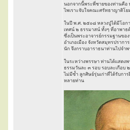
นอกจากนี้พระพี่ชายของท่านคือ พ
ไพเราะจับใจคณะศรัทธาญาติโยมเ
ในปี พ.ศ. ๒๕๐๘ หลวงปู่ได้มีโอก
เทศน์ ๒ ธรรมาสน์ ทั้งๆ ที่อาพาธด
ซึ่งเป็นพระอาจารย์กรรมฐานขอ
อำเภอเมือง จังหวัดสมุทรปราการ 
นัก จึงกราบอาราธนาท่านไปจำพรร
ในระหว่างพรรษา ท่านได้แสดงพ
ธรรมวันละ ๓ รอบ รอบละเกือบ ๒ ชั
ไม่มีซ้ำ ลูกศิษย์รุ่นเก่าที่ได้รั
หลายท่าน