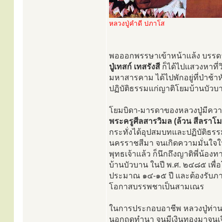
หลวงปู่คำดี ปภาโส
พอออกพรรษาเข้าหน้าแล้ง บรรดา
ปู่เทสก์ เทสรังสี
ก็ได้ไปแสวงหาที
มหาสารคาม ได้ไปพักอยู่ที่ป่าช
ปฏิบัติธรรมแก่ญาติโยมบ้านบัวบ
โยมบิดา-มารดาของหลวงปู่มีความเ
พระครูศีลสารวิมล (ล้วน สีลราโม
กระทั่งได้อุปสมบทและปฏิบัติธรร
นครราชสีมา จนเกิดความมั่นใจใ
พุทธเจ้าแล้ว ก็นึกถึงญาติพี่น้
บ้านบัวบาน ในปี พ.ศ. ๒๔๘๕ เพื่
ประมาณ ๑๔-๑๕ ปี และต้องรับภาร
โอกาสบรรพชาเป็นสามเณร
ในการประกอบอาชีพ หลวงปู่ท่านก
นอกฤดูทำนา จนมีเงินทองมาจุนเจ