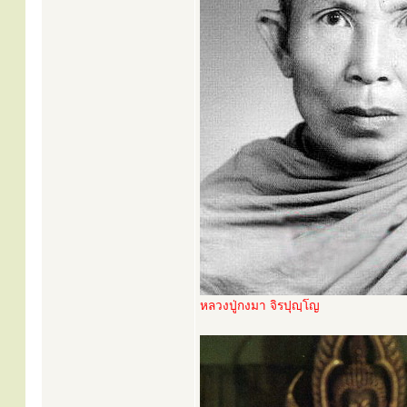
หลวงปู่กงมา จิรปุญฺโญ