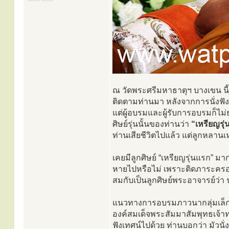
ณ วัดพระศรีมหาธาตุฯ บางเขน นี้เอ
ติดตามท่านมา หลังจากการนั่งฟังธร
แต่ผู้อบรมและผู้รับการอบรมก็ไม่
ศิษย์รุ่นนั้นของท่านว่า
“เหรียญรุ
ท่านเสียชีวิตไปแล้ว แต่ลูกหลานเห
เคยมีลูกศิษย์ “เหรียญรุ่นแรก” ม
หายไปหรือไม่ เพราะติดภาระครอบค
สมกับเป็นลูกศิษย์พระอาจารย์ว่
แนวทางการอบรมภาวนากลุ่มเล็กเช
องค์สมเด็จพระสัมมาสัมพุทธเจ้าท
ฟังเทศน์ไปด้วย ท่านบอกว่า มัวนั