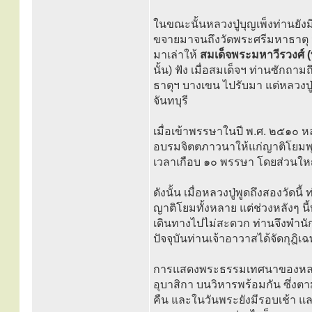
ในขณะนั้นหลวงปู่บุญเพ็งท่านยังม
ขจายมาจนถึงวัดพระศรีมหาธาตุ 
มาเล่าให้
สมเด็จพระมหาวีรวงศ์ (
นั้น) ฟัง เมื่อสมเด็จฯ ท่านซักถาม
ธาตุฯ บางเขน ไปรับมา แต่หลวงปู่ท
จันทบุรี
เมื่อเข้าพรรษาในปี พ.ศ. ๒๕๑๐ 
อบรมจิตตภาวนาให้แก่ญาติโยมพุท
เวลาเกือบ ๑๐ พรรษา โดยส่วนให
ดังนั้น เมื่อหลวงปู่พูดถึงสองวัดน
ญาติโยมทั้งหลาย แต่ช่วงหลังๆ 
เดินทางไปไม่สะดวก ท่านจึงพำนัก
ปัจจุบันท่านเจ้าอาวาสได้จัดกุฎิ
การแสดงพระธรรมเทศนาของหลวงป
อุบาสิกา บนวิหารพร้อมกัน ซึ่
คืน และในวันพระยังมีรอบเช้า แ