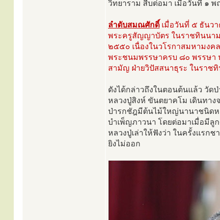
วิทยาราม สืบต่อมา เมื่อวันที่ ๑
ลำดับสมณศักดิ์
เมื่อวันที่ ๕ ธั
พระครูสัญญาบัตร ในราชทินนาม
๒๕๕๐ เนื่องในวโรกาสมหามงคลสมั
พระชนมพรรษาครบ ๘๐ พรรษา หลว
สามัญ ฝ่ายวิปัสสนาธุระ ในราชท
ดังได้กล่าวถึงในตอนต้นแล้ว วัดป
หลวงปู่สิงห์ ขันตยาคโม เดินทาง
ป่ารกชัฎมีต้นไม้ใหญ่นานาชนิดหนา
บำเพ็ญภาวนา โดยต่อมาเมื่อมีลูก
หลวงปู่เล่าให้ฟังว่า ในครั้งแร
ยิงไม่ออก