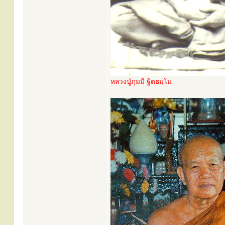
หลวงปู่ภุมมี ฐิตธมฺโม