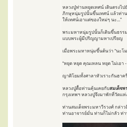
หลวงปู่ท่านหยุดเทศน์ เดินตรงไ
ภิกษุหนุ่มรูปนั้นขึ้นเทศน์ แล้ว
ให้เทศน์เอาแต่ของใหม่ๆ นะ...”
พระมหาหนุ่มรูปนั้นก็เดินขึ้นธ
แบบพระผู้มีปริญญามหาเปรียญ
เมื่อพระมหาหนุ่มขึ้นต้นว่า “นะโม.
“หยุด หยุด คุณเหลน หยุด ไม่เอา 
ญาติโยมทั้งศาลาหัวเราะกันฮาครื
หลวงปู่ตื้อท่านคุ้นเคยกับ
สมเด็จพร
กรุงเทพฯ หลวงปู่จึงมาพักที่วัดแห่
ท่านสมเด็จพระมหาวีรวงศ์ กล่าวถึงห
ท่านอาจารย์มั่น ท่านก็ไม่กลัว ท่านเ