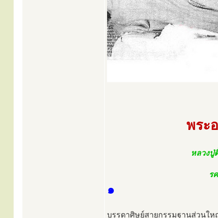
พระอร
หลวงปู่ต
รศ
๑
บรรดาศิษย์สายกรรมฐานส่วนใหญ่มั