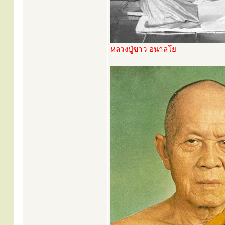
หลวงปู่ขาว อนาลโย