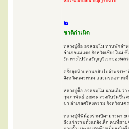
หลวงพ่อเปลี่ยน ปญฺญาปทีโป
๒
ชาติกำเนิด
หลวงปู่ตื้อ อจลธมฺโม ท่านพักจำพ
อำเภอแม่แตง จังหวัดเชียงใหม่ ซึ
งัด ทางไปวัดอรัญญวิเวกของ
หลวง
ครั้งสุดท้ายท่านกลับไปจำพรรษาที
จังหวัดนครพนม และมรณภาพเมื่อว
หลวงปู่ตื้อ อจลธมฺโม นามเดิมว่า 
กุมภาพันธ์ ๒๔๓๑ ตรงกับวันขึ้น 
ข่า อำเภอศรีสงคราม จังหวัดนคร
หลวงปู่มีพี่น้องร่วมบิดามารดา 
ถึงแก่กรรมตั้งแต่ยังเล็ก คนที่สามช
นายตั้ว และคนสุดท้ายเป็นหญิงชื่