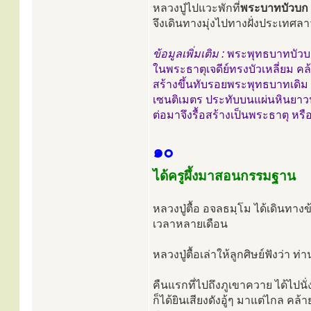
หลวงปู่ไปแวะพักที่
พระบาทบัวบก
จึงเดินทางมุ่งไปทางฝั่งประเทศลา
ข้อมูลเพิ่มเติม :
พระพุทธบาทบัวบก 
ในพระธาตุเจดีย์ทรงบัวเหลี่ยม 
สร้างขึ้นทับรอยพระพุทธบาทเดิม
เซนติเมตร ประทับบนแผ่นหินยาว
ต่อมาจึงรื้อสร้างเป็นพระธาตุ หรื
๑๐
ได้ครูผึ้งมาสอนกรรมฐาน
หลวงปู่ตื้อ อจลธมฺโม ได้เดินทาง
เวลาหลายเดือน
หลวงปู่ตื้อเล่าให้ลูกศิษย์ฟังว่า 
คืนแรกที่ไปถึงภูเขาควาย ได้ไปนั่
ก็ได้ยินเสียงดังอู้ๆ มาแต่ไกล คล