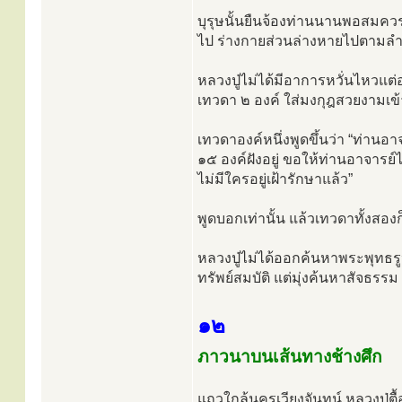
บุรุษนั้นยืนจ้องท่านนานพอสมควร
ไป ร่างกายส่วนล่างหายไปตามลำด
หลวงปู่ไม่ได้มีอาการหวั่นไหวแต่อ
เทวดา ๒ องค์ ใส่มงกุฎสวยงามเข
เทวดาองค์หนึ่งพูดขึ้นว่า “ท่านอ
๑๕ องค์ฝังอยู่ ขอให้ท่านอาจารย์
ไม่มีใครอยู่เฝ้ารักษาแล้ว”
พูดบอกเท่านั้น แล้วเทวดาทั้งสอง
หลวงปู่ไม่ได้ออกค้นหาพระพุทธร
ทรัพย์สมบัติ แต่มุ่งค้นหาสัจธ
๑๒
ภาวนาบนเส้นทางช้างศึก
แถวใกล้นครเวียงจันทน์ หลวงปู่ต