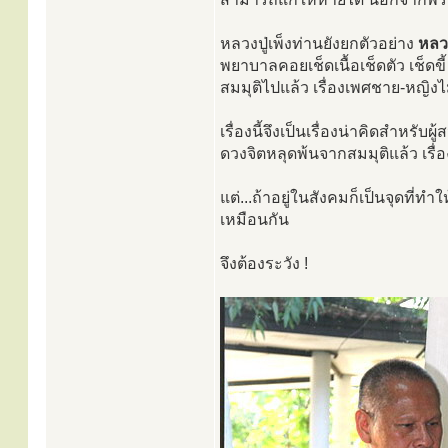
หลวงปู่เพ็งท่านยังยกตัวอย่าง
หลว
พยาบาลคอยเช็ดเนื้อเช็ดตัว เช็ดขี
สมมุติไปแล้ว เรื่องเพศชาย-หญิงไ
เรื่องนี้จึงเป็นเรื่องน่าคิดสำหรับผู
ดวงจิตหลุดพ้นจากสมมุติแล้ว เรื่
แต่...ถ้าอยู่ในสังคมก็เป็นจุดที่ทำใ
เหมือนกัน
จึงต้องระวัง !