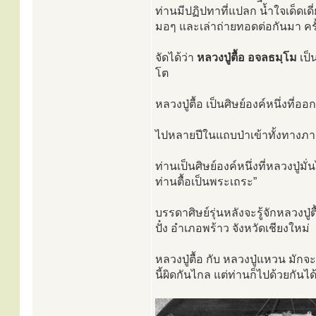
ท่านมีปฏิปทาที่แปลก น้ำใจเด็ดเด
มอๆ และเล่าถ่ายทอดต่อกันมา ครั้งแล
จัดได้ว่า
หลวงปู่ตื้อ อจลธมฺโม
เป็
โต
หลวงปู่ตื้อ เป็นศิษย์องค์หนึ่งที่อ
ไปหลายปีในแถบป่าเข้าทั้งทาง
ท่านเป็นศิษย์องค์หนึ่งที่หลวงปู่ม
ท่านตื้อเป็นพระเถระ”
บรรดาศิษย์รุ่นหลังจะรู้จักหลวงปู
ปั๋ง อำเภอพร้าว จังหวัดเชียงใหม่
หลวงปู่ตื้อ กับ หลวงปู่แหวน มักจะ
นี้ผิดกันไกล แต่ท่านก็ไปด้วยกันได้