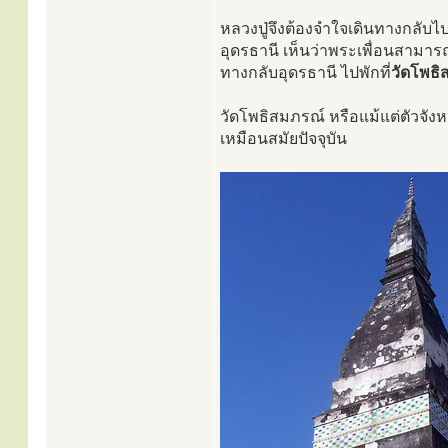
หลวงปู่จึงต้องจำใจเดินทางกลับไป
อุดรธานี เห็นว่าพระเพื่อนสามารถ
ทางกลับอุดรธานี ไปพักที่
วัดโพธิ
วัดโพธิสมภรณ์ หรือแม้แต่ตัวจังหว
เหมือนสมัยปัจจุบัน