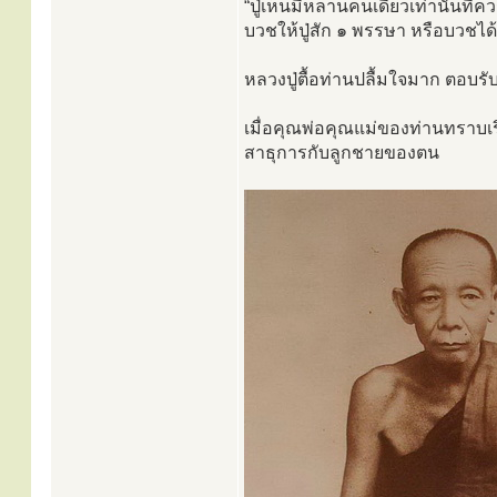
“ปู่เห็นมีหลานคนเดียวเท่านั้นที่ค
บวชให้ปู่สัก ๑ พรรษา หรือบวชได้สั
หลวงปู่ตื้อท่านปลื้มใจมาก ตอบ
เมื่อคุณพ่อคุณแม่ของท่านทราบเร
สาธุการกับลูกชายของตน