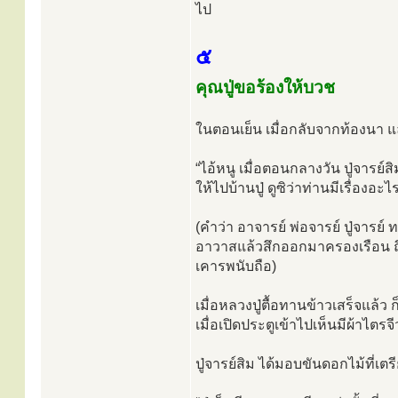
ไป
๕
คุณปู่ขอร้องให้บวช
ในตอนเย็น เมื่อกลับจากท้องนา 
“ไอ้หนู เมื่อตอนกลางวัน ปู่จารย์
ให้ไปบ้านปู่ ดูซิว่าท่านมีเรื่องอะไ
(คำว่า อาจารย์ พ่อจารย์ ปู่จารย
อาวาสแล้วสึกออกมาครองเรือน ถือว
เคารพนับถือ)
เมื่อหลวงปู่ตื้อทานข้าวเสร็จแล้ว
เมื่อเปิดประตูเข้าไปเห็นมีผ้าไต
ปู่จารย์สิม ได้มอบขันดอกไม้ที่เต