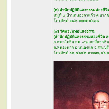
(๓) สำนักปฏิบัติแสงธรรมส่องชีว
หมู่ที่ ๘ บ้านหนองตาแก้ว ต.ปา
โทรศัพท์ ๐๘๙-๗๗๗-๑๖๒๕
(๔) วัดพระพุทธแสงธรรม
(สำนักปฏิบัติแสงธรรมส่องชีวิต 
ถ.พหลโยธิน กม. ๙๖ เลยสี่แยกหิ
ต.หนองนาก อ.หนองแค จ.สระบุรี ๑
โทรศัพท์ ๐๖-๕๖๔๙-๙๖๓๗, ๐๖