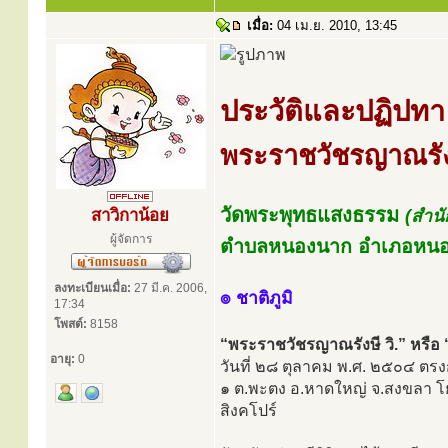
เมื่อ:
04 เม.ย. 2010, 13:45
ประวัติและปฏิปทา
พระราชวัชรญาณรังษ
วัดพระพุทธแสงธรรม
สาวิกาน้อย
(สำนั
ผู้จัดการ
ตำบลหนองนาก อำเภอหนองแ
ลงทะเบียนเมื่อ:
27 มี.ค. 2006,
๏ ชาติภูมิ
17:34
โพสต์:
8158
“พระราชวัชรญาณรังษี วิ.” หรื
อายุ:
0
วันที่ ๒๘ ตุลาคม พ.ศ. ๒๕๐๔ ตรงกั
๑ ต.พะตง อ.หาดใหญ่ จ.สงขลา โยมบิ
สิงคโปร์