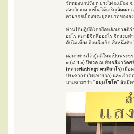
วัดทองนาปรัง ต.บางไผ่ อ.เมือง จ.
สงบวิเวกมากขึ้น ได้เจริญจิตตภา
ตามรอยเบื้องพระยุคลบาทขององ
ท่านได้ปฏิบัติโดยยึดหลักเอาสติ
อะไร สมาธิจิตคืออะไร จิตสงบทำอย่
ดับไม่เที่ยง สิ่งหนึ่งเกิด-สิ่งหนึ
ต่อมาท่านได้ญัตติใหม่เป็นพระธรรม
๑ (๔ ฯ ๑) ปีชวด ณ พัทธสีมาวัดศ
(หลวงพ่อประยูร ตนฺติสาโร)
เมื่อค
ประชากร (วัดเขารวก) และเจ้าคณะ
นามฉายาว่า
“ธมฺมโชโต”
อันมี