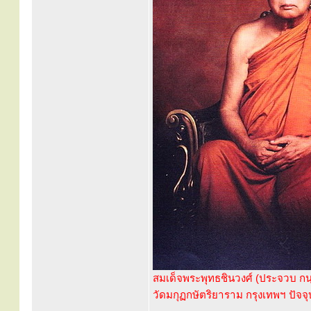
สมเด็จพระพุทธชินวงศ์ (ประจวบ ก
วัดมกุฏกษัตริยาราม กรุงเทพฯ ปัจ