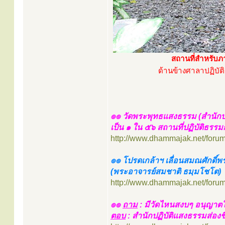
สถานที่สำหรับภา
ด้านข้างศาลาปฏิบัติ
๏๏ วัดพระพุทธแสงธรรม (สำนักปฏ
เป็น ๑ ใน ๕๖ สถานที่ปฏิบัติธร
http://www.dhammajak.net/foru
๏๏ โปรดเกล้าฯ เลื่อนสมณศักดิ์พ
(พระอาจารย์สมชาติ ธมฺมโชโต)
http://www.dhammajak.net/foru
๏๏
ถาม
: มีวัดไหนสงบๆ อนุญาตให้
ตอบ
: สำนักปฏิบัติแสงธรรมส่องช