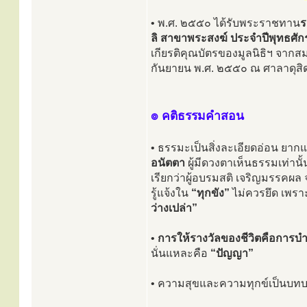
• พ.ศ. ๒๕๕๐ ได้รับพระราชทาน
ร
ลิ สาขาพระสงฆ์ ประจำปีพุทธศ
เกียรติคุณบัตรของมูลนิธิฯ จากส
กันยายน พ.ศ. ๒๕๕๐ ณ ศาลาดุสิด
๏ คติธรรมคำสอน
• ธรรมะเป็นสิ่งละเอียดอ่อน ยาก
อนัตตา
ผู้มีดวงตาเห็นธรรมเท่านั้
เรียกว่าผู้อบรมสติ เจริญมรรคผล 
รู้แจ้งใน
“ทุกขัง”
ไม่ควรยึด เพราะ
ว่างเปล่า”
•
การให้รางวัลของชีวิตคือการบำ
นั่นแหละคือ
“ปัญญา”
• ความสุขและความทุกข์เป็นบทบาท