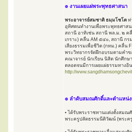
๏ งานเผยแผ่พระพุทธศาสนา
พระอาจารย์สมชาติ ธมฺมโชโต
ท่
อุทิศตนทำงานเพื่อพระพุทธศาส
สถานี อาทิเช่น สถานี พล.ม. ๒ คล
เกราะ) คลื่น AM ๕๔๐, สถานี ก
เสียงธรรมเพื่อชีวิต (กทม.) คลื่น
พระวิทยากรจัดฝึกอบรมตามคำข
คณาจารย์ นักเรียน นิสิต นักศึ
ตลอดจนมีการเผยแผ่ธรรมทางอินเต
http://www.sangdhamsongchevi
๏ ลำดับสมณศักดิ์และตำแหน่
• ได้รับพระราชทานแต่งตั้งสมณศั
พระครูปลัดธรรมนีติวัฒน์ (พระ
• ได้รับพระราชทานเลื่อนสมณศักด