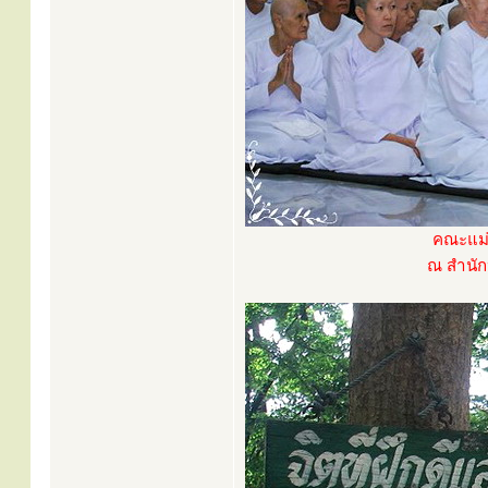
คณะแม่
ณ สำนักป