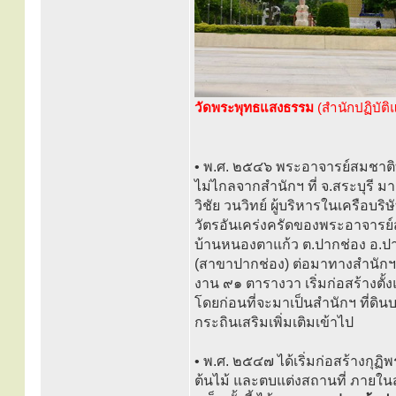
วัดพระพุทธแสงธรรม
(สำนักปฏิบัติ
• พ.ศ. ๒๕๔๖ พระอาจารย์สมชาติท่า
ไม่ไกลจากสำนักฯ ที่ จ.สระบุรี 
วิชัย วนวิทย์ ผู้บริหารในเครือบ
วัตรอันเคร่งครัดของพระอาจารย์ส
บ้านหนองตาแก้ว ต.ปากช่อง อ.ปากช
(สาขาปากช่อง) ต่อมาทางสำนักฯ ได้จ
งาน ๙๑ ตารางวา เริ่มก่อสร้างตั้
โดยก่อนที่จะมาเป็นสำนักฯ ที่ดิ
กระถินเสริมเพิ่มเติมเข้าไป
• พ.ศ. ๒๕๔๗ ได้เริ่มก่อสร้างกุฏ
ต้นไม้ และตบแต่งสถานที่ ภายใน