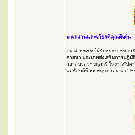
๏ ผลงานและเกียรติคุณดีเด่น
• พ.ศ. ๒๕๔๓ ได้รับพระราชทาน
ร
ศาสนา ประเภทส่งเสริมการปฏิบั
สยามบรมราชกุมารี ในงานสัปดาห์
พฤหัสบดีที่ ๑๑ พฤษภาคม พ.ศ.