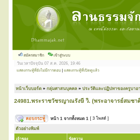
สมัครสมาชิก
เข้าสู่ระบบ
วันเวลาปัจจุบัน 07 ส.ค. 2026, 19:46
แสดงกระทู้ที่ยังไม่มีการตอบ
|
แสดงกระทู้ที่เปิดดูแล้ว
หน้าเว็บบอร์ด
»
กลุ่มศาสนบุคคล
»
ประวัติและปฏิปทาของครูบาอา
24981.พระราชวัชรญาณรังษี วิ. (พระอาจารย์สมชาต
หน้า
1
จากทั้งหมด
1
[ 3 โพสต์ ]
ตัวอย่างพิมพ์
เจ้าของ
ข้อความ