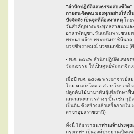
“สำนักปฏิบัติแสงธรรมส่องชีวิต” 
กายตน-จิตตน มองทุกอย่างให้เห็น
ปัจจัตตัง เป็นจุดที่ต้องหาเหตุ
โดยท
วันสำคัญทางพระพุทธศาสนาและวัน
อาสาฬหบูชา, วันเฉลิมพระชนมพร
พระนางเจ้าฯ พระบรมราชินีนาถ,
บวชชีพราหมณ์ บวชเนกขัมมะ (ศีล 
• พ.ศ. ๒๕๔๒ สำนักปฏิบัติแสงธร
วัฒนธรรม ให้เป็นศูนย์พัฒนาจิตเ
เมื่อปี พ.ศ. ๒๕๓๒ พระอาจารย์ส
โดม ต.แก่งโดม อ.สว่างวีระวงศ์ จ.
ปลูกต้นไม้นานาพันธุ์เพื่อรักษาฟื้
เสนาสนะถาวรต่างๆ ขึ้น เช่น กุฏ
เป็นต้น ซึ่งสร้างแล้วเสร็จภายใน ๖ 
สาขาอุบลราชธานี)
ทั้งนี้ ได้อาราธนา
ท่านเจ้าประคุ
กรุงเทพฯ เป็นองค์ประธานเปิดแพร