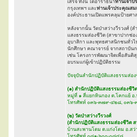
เสร็จ ทั้งนี้ ได้อาราธนา
ท่านเจ้าป
กรุงเทพฯ และ
ท่านเจ้าประคุณสม
องค์ประธานเปิดแพรคลุมป้ายศาลาป
หลังจากนั้น วัดป่าสว่างวีรวงศ์ 
แสงธรรมส่องชีวิต (สาขาปากช่อง
อุบาสิกา และพุทธศาสนิกชนทั่วไ
นักศึกษา คณาจารย์ จากสถาบัน
เช่น โครงการพัฒนาจิตเพื่อสันติสุ
อบรมแก่ผู้เข้าปฏิบัติธรรม
ปัจจุบันสำนักปฏิบัติแสงธรรมส่องชี
(๑) สำนักปฏิบัติแสงธรรมส่องชีว
หมู่ที่ ๑ สี่แยกหินกอง ต.โคกแย้
โทรศัพท์ ๐๓๖-๓๗๙-๔๒๘, ๐๓๖
(๒) วัดป่าสว่างวีรวงศ์
(สำนักปฏิบัติแสงธรรมส่องชีวิต 
บ้านสะพานโดม ต.แก่งโดม อ.สว่
โทรศัพท์ ๐๘๑-๖๐๐-๐๘๔๘