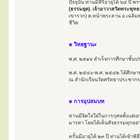
ปัจจุบัน ท่านมีสิริอายุได้ ๖๔ ปี 
(ธรรมยุต)
,
เจ้าอาวาสวัดพระพุทธ
เขารวก) ต.หน้าพระลาน อ.เฉลิมพ
ชีวิต
๏ วิทยฐานะ
พ.ศ. ๒๕๑๖ สำเร็จการศึกษาชั้นป
พ.ศ. ๒๕๔๐-พ.ศ. ๒๕๔๒ ได้ศึกษาพ
ณ สำนักเรียนวัดศรัทธาประชากร (
๏ การอุปสมบท
ท่านมีจิตใจใฝ่ในการกุศลตั้งแต
มารดา โดยได้เห็นสัจธรรมทุกอย่า
ครั้นมีอายุได้ ๒๓ ปี ท่านได้เข้า