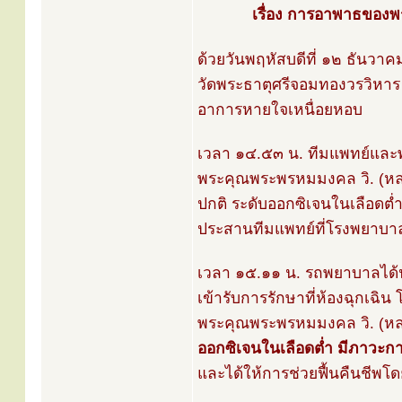
เรื่อง การอาพาธของพ
ด้วยวันพฤหัสบดีที่ ๑๒ ธันว
วัดพระธาตุศรีจอมทองวรวิหาร 
อาการหายใจเหนื่อยหอบ
เวลา ๑๔.๕๓ น. ทีมแพทย์แล
พระคุณพระพรหมมงคล วิ. (หลวง
ปกติ ระดับออกซิเจนในเลือดต
ประสานทีมแพทย์ที่โรงพยาบาลจ
เวลา ๑๕.๑๑ น. รถพยาบาลได้น
เข้ารับการรักษาที่ห้องฉุกเ
พระคุณพระพรหมมงคล วิ. (หลว
ออกซิเจนในเลือดต่ำ มีภาวะ
และได้ให้การช่วยฟื้นคืนชีพโ