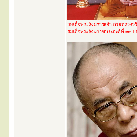
สมเด็จพระสังฆราชเจ้า กรมหลวงวช
สมเด็จพระสังฆราชพระองค์ที่ ๑๙ แห