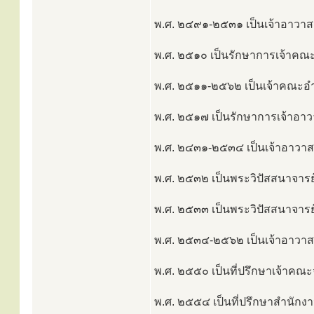
พ.ศ. ๒๔๙๑-๒๕๓๑ เป็นเจ้าอาวาสวั
พ.ศ. ๒๕๑๐ เป็นรักษาการเจ้าคณะ
พ.ศ. ๒๕๑๑-๒๕๖๒ เป็นเจ้าคณะอำ
พ.ศ. ๒๕๑๗ เป็นรักษาการเจ้าอาวา
พ.ศ. ๒๔๓๑-๒๕๓๔ เป็นเจ้าอาวาสวั
พ.ศ. ๒๕๓๒ เป็นพระวิปัสสนาจาร
พ.ศ. ๒๕๓๓ เป็นพระวิปัสสนาจาร
พ.ศ. ๒๕๓๔-๒๕๖๒ เป็นเจ้าอาวาส
พ.ศ. ๒๕๕๐ เป็นที่ปรึกษาเจ้าคณะจ
พ.ศ. ๒๕๕๔ เป็นที่ปรึกษาสำนัก