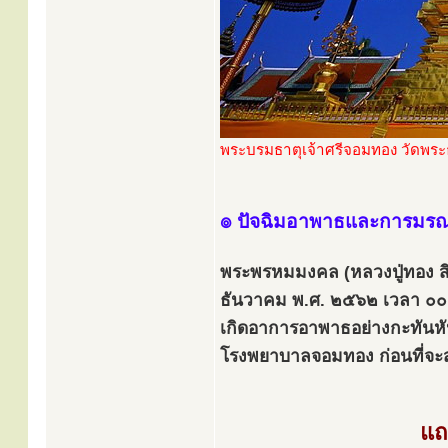
พระบรมธาตุเจ้าศรีจอมทอง วัดพระ
๏ ปัจฉิมอาพาธและการมร
พระพรหมมงคล (หลวงปู่ทอง สิริ
ธันวาคม พ.ศ. ๒๕๖๒ เวลา ๐๐.๒
เกิดอาการอาพาธอย่างกะทันหัน
โรงพยาบาลจอมทอง ก่อนที่จะ
แถ