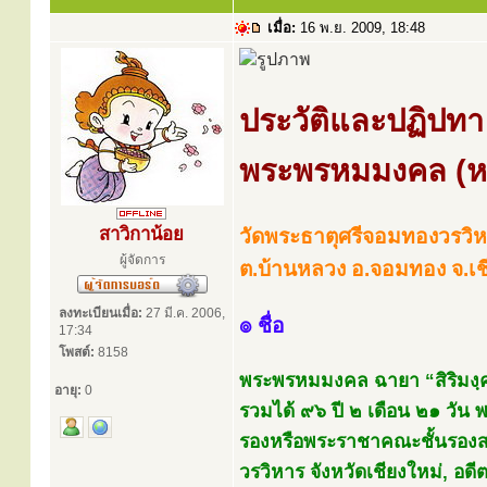
เมื่อ:
16 พ.ย. 2009, 18:48
ประวัติและปฏิปทา
พระพรหมมงคล (หลว
สาวิกาน้อย
วัดพระธาตุศรีจอมทองวรวิ
ผู้จัดการ
ต.บ้านหลวง อ.จอมทอง จ.เช
ลงทะเบียนเมื่อ:
27 มี.ค. 2006,
๏ ชื่อ
17:34
โพสต์:
8158
พระพรหมมงคล ฉายา “สิริมงฺ
อายุ:
0
รวมได้ ๙๖ ปี ๒ เดือน ๒๑ วัน
รองหรือพระราชาคณะชั้นรองสมเ
วรวิหาร จังหวัดเชียงใหม่, อด