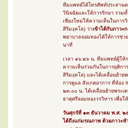
ทีมแพทย์ได้โทรศัพท์ประสาน
วินิจฉัยและให้การรักษา รวม
เชียงใหม่ให้ความเห็นในการ
สิริมงฺคโล) ว่า
เข้าได้กับภาวะก
พยาบาลจอมทองได้ให้การช่วย
นาที
เวลา ๑๖.๒๖ น. ทีมแพทย์ผู้ใ
ความเห็นร่วมกันในการยุติกา
สิริมงฺคโล) และได้เคลื่อนย้า
การดูแล สังเกตอาการ ที่ห้อ
๒๓.๐๐ น. ได้เคลื่อนย้ายพระเ
ธาตุศรีจอมทองวรวิหาร เพื่อให
วันศุกร์ที่ ๑๓ ธันวาคม พ.ศ.
ได้ถึงแก่มรณภาพ ด้วยภาวะหั