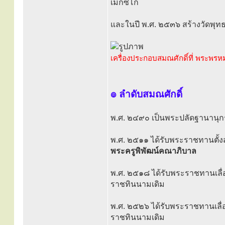
เม็กซิโก
และในปี พ.ศ. ๒๕๓๖ สร้างวัดพุท
เครื่องประกอบสมณศักดิ์ที่ พระพร
๏ ลำดับสมณศักดิ์
พ.ศ. ๒๔๙๐ เป็นพระปลัดฐานานุ
พ.ศ. ๒๕๑๑ ได้รับพระราชทานตั้ง
พระครูพิพัฒน์คณาภิบาล
พ.ศ. ๒๕๑๘ ได้รับพระราชทานเลื่
ราชทินนามเดิม
พ.ศ. ๒๕๒๖ ได้รับพระราชทานเลื่
ราชทินนามเดิม