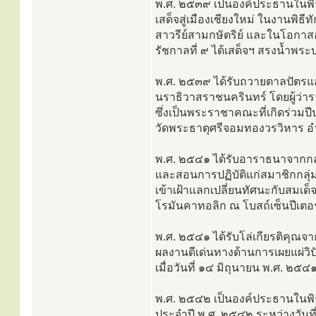
พ.ศ. ๒๕๓๙ เป็นองค์ประธานในพิ
เสด็จสู่เมืองเชียงใหม่ ในงานพ
สาวรีย์สามกษัตริย์ และในโอกาสอ
รัชกาลที่ ๙ ได้เสด็จฯ สรงน้ำพระ
พ.ศ. ๒๕๓๙ ได้รับถวายตาลปัตรแ
นราธิวาสราชนครินทร์ โดยผู้ว่า
ซึ่งเป็นพระราชาคณะที่เกิดร่วมป
วัดพระธาตุศรีจอมทองวรวิหาร อ
พ.ศ. ๒๕๔๑ ได้รับอาราธนาจากกลุ
และสอนการปฏิบัติแก่สมาชิกกลุ่
เข้าเฝ้าแลกเปลี่ยนทัศนะกับสมเด
โรมันคาทอลิก ณ โบสถ์เซ็นปีเตอร
พ.ศ. ๒๕๔๑ ได้รับโล่เกียรติคุณจ
ผลงานดีเด่นทางด้านการเผยแผ่ว
เมื่อวันที่ ๑๔ มิถุนายน พ.ศ. ๒๕๔
พ.ศ. ๒๕๔๒ เป็นองค์ประธานในพิ
ประจำปี พ.ศ. ๒๕๔๒ ระหว่างวัน