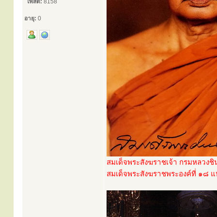
โพสต์:
8158
อายุ:
0
สมเด็จพระสังฆราชเจ้า กรมหลวงช
สมเด็จพระสังฆราชพระองค์ที่ ๑๘ แห