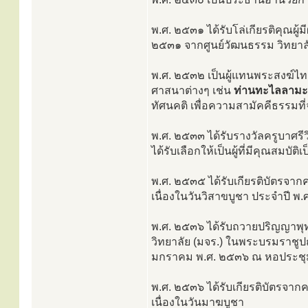
พ.ศ. ๒๕๓๑ ได้รับโล่เกียรติคุณผู
๒๕๓๑ จากศูนย์วัฒนธรรม วิทยาลัย
พ.ศ. ๒๕๓๒ เป็นผู้แทนพระสงฆ์ไท
ศาสนาต่างๆ เช่น
ท่านทะไลลามะ 
ทัศนคติ เพื่อความสามัคคีธรรมท
พ.ศ. ๒๕๓๓ ได้รับรางวัลครูบาศรี
ได้รับเลือกให้เป็นผู้ที่มีคุณสม
พ.ศ. ๒๕๓๕ ได้รับเกียรติบัตรจาก
เนื่องในวันวิสาขบูชา ประจำปี พ
พ.ศ. ๒๕๓๖ ได้รับถวายปริญญาพุ
วิทยาลัย (มจร.) ในพระบรมราชู
มกราคม พ.ศ. ๒๕๓๖ ณ หอประชุ
พ.ศ. ๒๕๓๖ ได้รับเกียรติบัตรจาก
เนื่องในวันมาฆบูชา