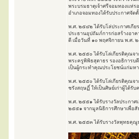
พระบรมธาตุเจ้าศรีจอมทองแห่รอบ
อำเภอจอมทองได้รับประกาศจัดตั้
พ.ศ. ๒๕๔๒ ได้รับโล่ประกาศเกียร
ประธานอุปถัมภ์การก่อสร้างอาค
ดี เมื่อวันที่ ๑๐ พฤศจิกายน พ.ศ.
พ.ศ. ๒๕๕๐ ได้รับโล่เกียรติคุณ
พระครูพิพิธสุตาธร รองอธิการบ
เป็นผู้กระทำคุณประโยชน์แก่มหา
พ.ศ. ๒๕๕๐ ได้รับโล่เกียรติคุณจ
ชรังสฤษฏิ์ ให้เป็นศิษย์เก่าผู้ได
พ.ศ. ๒๕๕๑ ได้รับรางวัลประกาศเก
๒๕๕๑ จากมูลนิธิการศึกษาเพื่อสั
พ.ศ. ๒๕๕๓ ได้รับรางวัลพุทธคุ