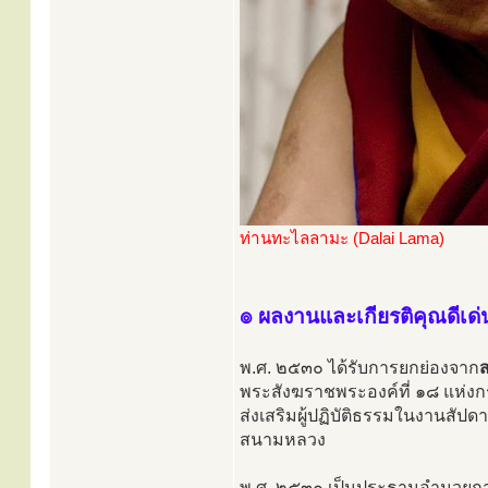
ท่านทะไลลามะ (Dalai Lama)
๏ ผลงานและเกียรติคุณดีเด่
พ.ศ. ๒๕๓๐ ได้รับการยกย่องจาก
พระสังฆราชพระองค์ที่ ๑๘ แห่งก
ส่งเสริมผู้ปฏิบัติธรรมในงานสัป
สนามหลวง
พ.ศ. ๒๕๓๐ เป็นประธานอำนวยกา