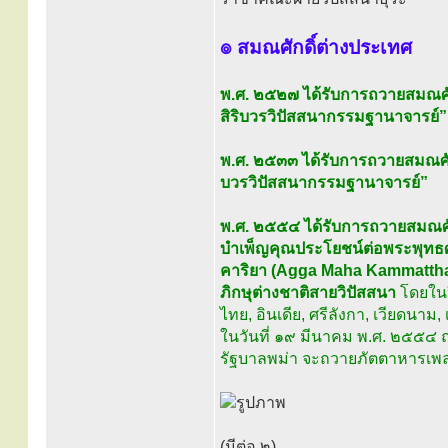
๏ สมณศักดิ์ต่างประเทศ
พ.ศ. ๒๕๒๗ ได้รับการถวายสมณศั
สิริบวรวิปัสสนากรรมฐานาจารย์”
พ.ศ. ๒๕๓๓ ได้รับการถวายสมณศั
บวรวิปัสสนากรรมฐานาจารย์”
พ.ศ. ๒๕๕๔ ได้รับการถวายสมณศั
บำเพ็ญคุณประโยชน์ต่อพระพุทธศ
คาริยา (Agga Maha Kammatthana 
ภิกษุต่างชาติสายวิปัสสนา
โดยในปี
ไทย, อินเดีย, ศรีลังกา, เวียดนา
ในวันที่ ๑๙ มีนาคม พ.ศ. ๒๕๕๔ ณ
รัฐบาลพม่า จะถวายภัตตาหารเพลแ
(มีต่อ ๒)