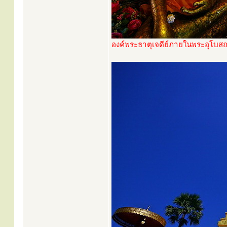
องค์พระธาตุเจดีย์ภายในพระอุโบส