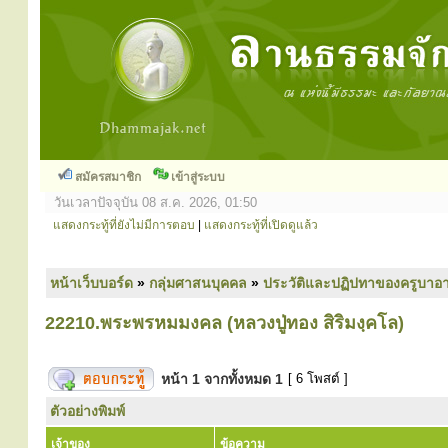
สมัครสมาชิก
เข้าสู่ระบบ
วันเวลาปัจจุบัน 08 ส.ค. 2026, 01:50
แสดงกระทู้ที่ยังไม่มีการตอบ
|
แสดงกระทู้ที่เปิดดูแล้ว
หน้าเว็บบอร์ด
»
กลุ่มศาสนบุคคล
»
ประวัติและปฏิปทาของครูบาอา
22210.พระพรหมมงคล (หลวงปู่ทอง สิริมงฺคโล)
หน้า
1
จากทั้งหมด
1
[ 6 โพสต์ ]
ตัวอย่างพิมพ์
เจ้าของ
ข้อความ