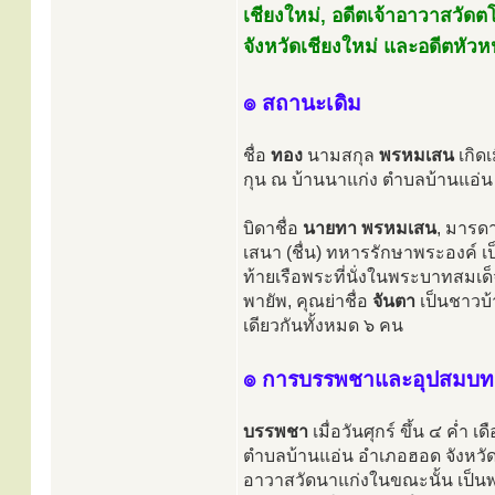
เชียงใหม่, อดีตเจ้าอาวาสวัดต
จังหวัดเชียงใหม่ และอดีตหัว
๏ สถานะเดิม
ชื่อ
ทอง
นามสกุล
พรหมเสน
เกิดเ
กุน ณ บ้านนาแก่ง ตำบลบ้านแอ่น
บิดาชื่อ
นายทา พรหมเสน
, มารดา
เสนา (ชื่น) ทหารรักษาพระองค์ เ
ท้ายเรือพระที่นั่งในพระบาทสมเด็จ
พายัพ, คุณย่าชื่อ
จันตา
เป็นชาวบ้
เดียวกันทั้งหมด ๖ คน
๏ การบรรพชาและอุปสมบท
บรรพชา
เมื่อวันศุกร์ ขึ้น ๔ ค่ำ
ตำบลบ้านแอ่น อำเภอฮอด จังหวัด
อาวาสวัดนาแก่งในขณะนั้น เป็นพร