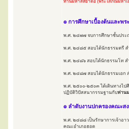
ท่านมหาสีสยาดอ (พระโสภณมหาเ
๏ การศึกษาเบื้องต้นและพระ
พ.ศ. ๒๔๗๗ จบการศึกษาชั้นประถมป
พ.ศ. ๒๔๘๕ สอบได้นักธรรมตรี สำ
พ.ศ. ๒๔๘๖ สอบได้นักธรรมโท สำนั
พ.ศ. ๒๔๘๗ สอบได้นักธรรมเอก สำน
พ.ศ. ๒๕๐๐-๒๕๐๓ ได้เดินทางไปศึ
ปฏิบัติวิปัสสนากรรมฐานกับ
ท่าน
๏ ลำดับงานปกครองคณะสง
พ.ศ. ๒๔๘๘ เป็นรักษาการเจ้าอาวา
คณะอำเภอฮอด