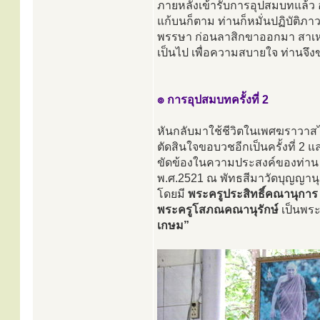
ภายหลังเข้ารับการอุปสมบทแล้ว อ
แก้บนก็ตาม ท่านก็หมั่นปฏิบัติภา
พรรษา ก่อนลาสิกขาออกมา สาเหตุ
เป็นไป เพื่อความสบายใจ ท่านจึ
๏ การอุปสมบทครั้งที่ 2
หันกลับมาใช้ชีวิตในเพศฆราวาส
ตัดสินใจขอบวชอีกเป็นครั้งที่ 2 
ขัดข้องในความประสงค์ของท่าน ท่
พ.ศ.2521 ณ พัทธสีมาวัดบุญญานุ
โดยมี
พระครูประสิทธิ์คณานุการ
พระครูโสภณคณานุรักษ์
เป็นพระ
เกษม”