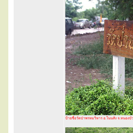
ป้ายชื่อวัดป่าพรหมวิหาร อ.โนนสัง จ.หนองบั