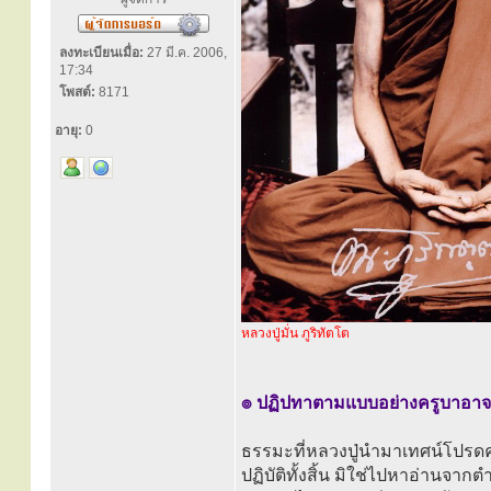
ลงทะเบียนเมื่อ:
27 มี.ค. 2006,
17:34
โพสต์:
8171
อายุ:
0
หลวงปู่มั่น ภูริทัตโต
๏ ปฏิปทาตามแบบอย่างครูบาอาจาร
ธรรมะที่หลวงปู่นำมาเทศน์โปรด
ปฏิบัติทั้งสิ้น มิใช่ไปหาอ่านจา