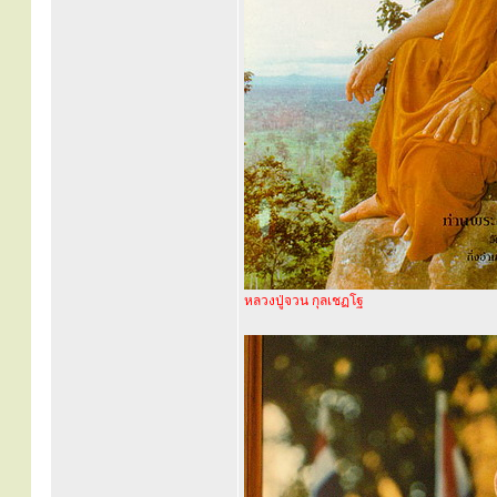
หลวงปู่จวน กุลเชฏโฐ