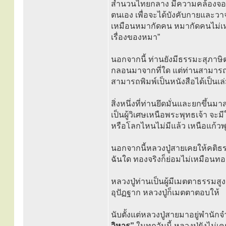
สำนวนไทยกลาง มีความคล้องจองแ
ตนเอง เพื่อจะได้บังคับกายและวา
เหมือนหมากัดคน หมากัดคนไม่เห
เรื่องของหมา”
นอกจากนี้ ท่านยังมีธรรมะสุภาษ
กลอนมาจากที่ใด แต่ท่านสามารถ
สามารถพิมพ์เป็นหนังสือได้เป็นเล
สิ่งหนึ่งที่ท่านยึดมั่นและยกขึ
เป็นผู้วิเศษเหนือพระพุทธเจ้า จะ
หรือโลกไหนไม่มีแล้ว เหนือแก้วพ
นอกจากนี้หลวงปู่สายเคยให้คติธ
ฉันใด ทองจริงก็ย่อมไม่เหมือนทอ
หลวงปู่ท่านเป็นผู้มีเมตตาธรร
อุปัฏฐาก หลวงปู่ก็เมตตาตอบให้
นับตั้งแต่หลวงปู่สายมาอยู่พำนักจำ
วิหาร”
ในทุกวันนี้ หลวงปู่ยังไม่เ