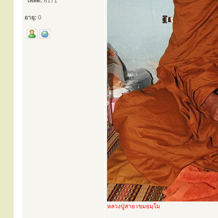
โพสต์:
8171
อายุ:
0
หลวงปู่สาย เขมธมฺโม