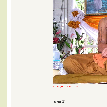
หลวงปู่สาย เขมธมฺโม
(มีต่อ 1)