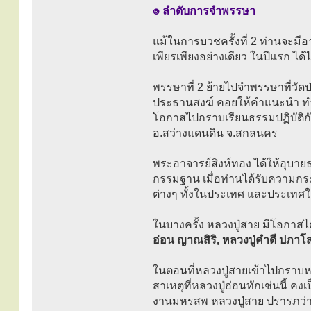
๏ ลำดับการจำพรรษา
แม้ในการบวชครั้งที่ 2 ท่านจะมีอ
เพียรเพียงอย่างเดียว ในปีแรก ไ
พรรษาที่ 2 ย้ายไปจำพรรษาที่วัดป่
ประธานสงฆ์ คอยให้คำแนะนำ ทำให
โอกาสไปกราบเรียนธรรมปฏิบัติก
อ.สว่างแดนดิน จ.สกลนคร
พระอาจารย์สิงห์ทอง ได้ให้อุบา
กรรมฐาน เมื่อท่านได้รับความกระ
ต่างๆ ทั้งในประเทศ และประเทศใก
ในบางครั้ง หลวงปู่สาย มีโอกาสไ
อ่อน ญาณสิริ, หลวงปู่คำดี ปภาโ
ในตอนที่หลวงปู่สายเข้าไปกราบหลว
สาเหตุที่หลวงปู่อ่อนทักเช่นนี้ คง
งานมหรสพ หลวงปู่สาย ปรารภว่า “เ