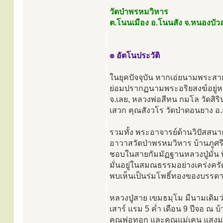
วัดป่าพรหมวิหาร
ต.โนนเมือง อ.โนนสัง จ.หนองบัว
๏ อัตโนประวัติ
ในยุคปัจจุบัน หากเอ่ยนามพระส
ย่อมปรากฏนามพระอริยสงฆ์อยู่หลา
จ.เลย, หลวงพ่อสีทน กมโล วัดสิร
เสวก คุณสังวโร วัดป่าดอนยาง อ.
รวมทั้ง พระอาจารย์ด้านวิปัสสนาธุ
อาวาสวัดป่าพรหมวิหาร บ้านภูศรี
ชอบในสายกัมมัฏฐานหลวงปู่มั่น ที่
มั่นอยู่ในสมณธรรมอย่างเคร่งครัด 
พบเห็นเป็นร่มโพธิ์ทองของบรรดาพุ
หลวงปู่สาย เขมธมฺโม มีนามเดิมว่
เสาร์ แรม 5 ค่ำ เดือน 9 ปีจอ ณ 
คุณพ่อทอก และคุณแม่เคน แสง