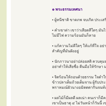
๏ พระธรรมเทศนา
• ผู้หนีชาติ ขาดภพ จบเกิด ประเสร
• คำเขาด่า เขาว่าเสียดสีใดๆ มันไห
ไม่มีไฟ ความร้อนมันก็หาย
• แก้ความไม่ดีใดๆ ให้แก้ที่ใจ อย่
สำคัญที่มันฝังอยู่
• นักภาวนาอย่าปล่อยสติ ควบคุมมั
อย่าทำให้เสียชื่อ ตีนมือให้รัก
• จิตร้อนให้ถอนด้วยธรรม ใจดำให้
ข้าวปลาเต็มถ้วยเต็มจาน ผู้รับป
พราหมณ์ผัวนางอมิตตตากินจนท
• ผลไม้ก็มีผลดี ผลเน่า คนเราก็
เขาเป็นธาตุ ๔ ไม่วันหน้าก็วันนี้