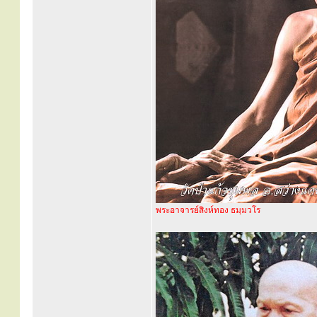
พระอาจารย์สิงห์ทอง ธมฺมวโร