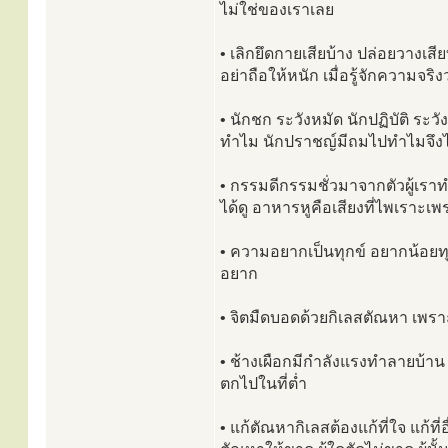
ไม่ใช่ของเราเลย
• เลิกยึดกายเสียบ้าง ปล่อยวางเสีย
อย่าถือให้หนัก เมื่อรู้จักความจริ
• นักชก ระวังหมัด นักปฏิบัติ ระ
ทำไม นักปราชญ์มีถมไปทำไมจึง
• กรรมดีกรรมชั่วมาจากตัวผู้เร
ได้ดู อาหารหูคือเสียงที่ไพเราะเพ
• ความอยากเป็นทุกข์ อยากน้อยทุ
อยาก
• จิตมืดบอดด้วยกิเลสตัณหา เพร
• ช้างเผือกมีกำลังแรงทำลายบ้าน 
ตกไปในที่ต่ำ
• แก้ตัณหากิเลสต้องแก้ที่ใจ แก้ที่อื