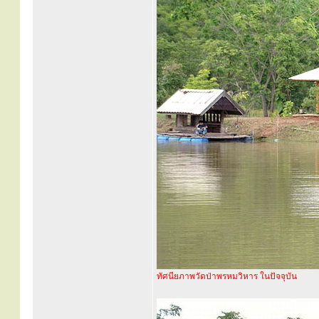
ทัศนียภาพวัดป่าพรหมวิหาร ในปัจจุบัน