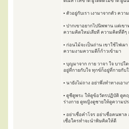
ตัณหาให้ขาด ผู้ใดตัดไม่ขาด ผู้
• ตัวอยู่กับเรา เงามาจากตัว คว
• ปากเขาอยากไปนิพพาน แต่เขาทำงา
ความคิดใหม่เสียที ความคิดที่ดีๆ 
• ก่อนไม้จะเป็นถ่าน เขาใช้ไฟเผ
ความงามความดีก็ก้าวเข้ามา
• บุญมาจาก กาย วาจา ใจ บาปใดๆ ก
อยู่ที่กายกับใจ ทุกข์ก็อยู่ที่กายกั
• นายังไม่ถาง อย่าพึ่งทำทางเอาเ
• ดูชีดูพระ ให้ดูข้อวัตรปฏิบัติ ดู
ร่างกาย ดูหญิงดูชายให้ดูความป
• อย่าเชื่อคำโจร อย่าเชื่อคนพาล 
เชื่อใครทำจะนำพิษคิดให้ดี