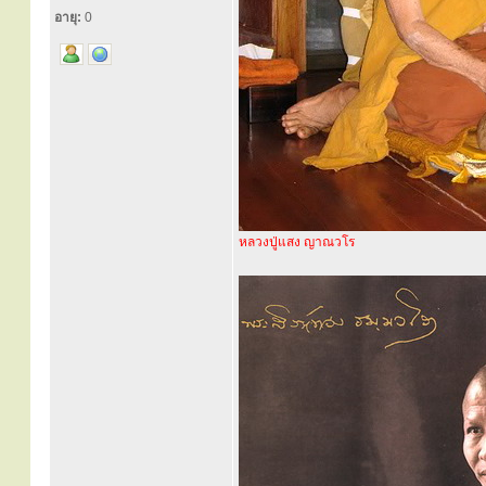
อายุ:
0
หลวงปู่แสง ญาณวโร