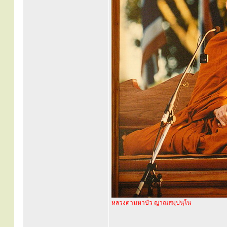
หลวงตามหาบัว ญาณสมฺปนฺโน