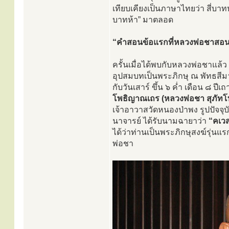
เทียบเคียงเป็นภาษาไทยว่า สี่บาทห
บาทห้า” มาตลอด
“คำสอนข้อแรกที่หลวงพ่อชาสอน
ครั้นเมื่อได้พบกับหลวงพ่อชาแล้ว 
อุปสมบทเป็นพระภิกษุ ณ พัทธสีมา
กับวันเสาร์ ขึ้น ๖ ค่ำ เดือน ๘ ป
โพธิญาณเถร (หลวงพ่อชา สุภัทโ
เจ้าอาวาสวัดหนองป่าพง รูปปัจจ
นาจารย์ ได้รับนามฉายาว่า
“คเว
ได้ว่าท่านเป็นพระภิกษุสงฆ์รุ่นแ
พ่อชา