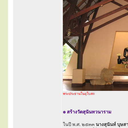
พระประธานในอุโบสถ
๏ สร้างวัดสุนันทวนาราม
ในปี พ.ศ. ๒๕๓๓
นางสุนันท์ บุษส