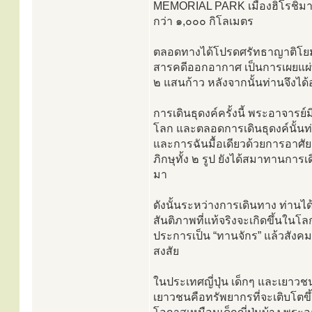
MEMORIAL PARK เมืองฮิโรชิมา การ
กว่า ๑,๐๐๐ กิโลเมตร
ตลอดทางได้โปรดศรัทธาญาติโยมท
สารคดีออกอากาศ เป็นการเผยแผ่
๒ แสนก้าว หลังจากนั้นท่านจึงไ
การเดินธุดงค์ครั้งนี้ พระอาจาร
โลก และตลอดการเดินธุดงค์นั้นท่า
และการฉันมื้อเดียวด้วยการอาศั
ภิกษุทั้ง ๒ รูป ยังได้สมาทานการเ
มา
ดังนั้นระหว่างการเดินทาง ท่านไ
สันติภาพที่แท้จริงจะเกิดขึ้นใน
ประการเป็น “ทานจักร” แล้วสังค
สงสัย
ในประเทศญี่ปุ่น เด็กๆ และเยาวชนไ
เยาวชนคือทรัพยากรที่จะเติบโตข