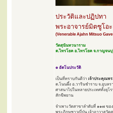
ประวัติและปฏิปทา
พระอาจารย์มิตซูโอ
(Venerable Ajahn Mitsuo Gav
วัดสุนันทวนาราม
ต.ไทรโยค อ.ไทรโยค จ.กาญจนบุร
๏ อัตโนประวัติ
เป็นที่ทราบกันดีว่า
เจ้าประคุณพร
ต.โนนผึ้ง อ.วารินชำราบ จ.อุบล
ศาสนาไปในหลายประเทศทั้งยุโร
สักขีพยาน
จำเพาะวัดสาขาลำดับที่ ๑๑๗ ขอ
พระภิกษุชาวญี่ปุ่น เจ้าอาวาสวั