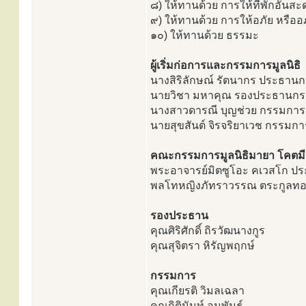
๘) ให้ทานด้วย การให้ที่พักอัน
๙) ให้ทานด้วย การให้อภัย หรือ
๑๐) ให้ทานด้วย ธรรมะ
ผู้เริ่มก่อการและกรรมการมูลนิธิ
นางสิริลักษณ์ รัตนากร ประธาน
นายวิชา มหาคุณ รองประธานก
นางสาวดารณี บุญช่วย กรรมการ
นายสุขสันต์ จิรจริยาเวช กรรมก
คณะกรรมการมูลนิธิมายา โคตมี
พระอาจารย์มิตซูโอะ คเวสโก ปร
พลโทหญิงภัทราวรรณ ตระกูลทอง
รองประธาน
คุณศิริศักดิ์ ถิรวัฒนางกูร
คุณสุจิตรา หิรัญพฤกษ์
กรรมการ
คุณเกียรติ วิมลเฉลา
คุณกิตินันท์ อนุพันธ์