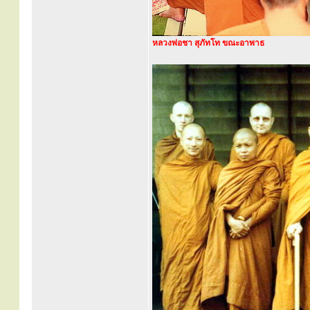
หลวงพ่อชา สุภัทโท ขณะอาพาธ