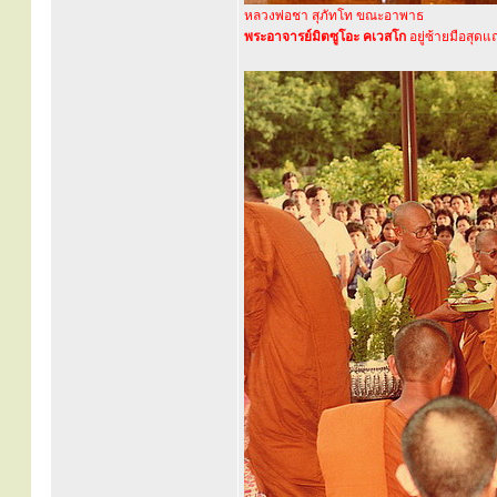
หลวงพ่อชา สุภัทโท ขณะอาพาธ
พระอาจารย์มิตซูโอะ คเวสโก
อยู่ซ้ายมือสุดแถ