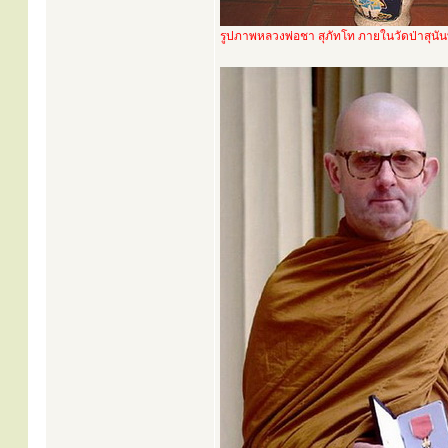
รูปภาพหลวงพ่อชา สุภัทโท ภายในวัดป่าสุน