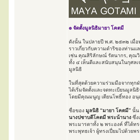
๏ จัดตั้งมูลนิธิมายา โคตมี
ดังนั้น ในปลายปี พ.ศ. ๒๕๓๒ เมื่
ราวเกี่ยวกับความดำริของท่านแ
เช่น คุณสิริลักษณ์ รัตนากร, คุณ
ทั้ง ๔ เห็นดีและสนับสนุนในกุศ
มูลนิธิ
ในที่สุดด้วยความร่วมมือจากทุกฝ่า
ได้เริ่มจัดตั้งและจดทะเบียนมูลนิธ
โดยมีคุณมนูญ เตียนโพธิ์ทอง อนุเค
ชื่อของ
มูลนิธิ “มายา โคตมี”
นั้
นางปชาบดีโคตมี พระน้านาง
ซึ่
พระมารดาทั้ง ๒ พระองค์ ที่ได้ทรง
พระพุทธเจ้า ผู้ทรงเปี่ยมไปด้วย