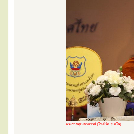
พระราชสุเมธาจารย์ (โรเบิร์ต สุเมโธ)