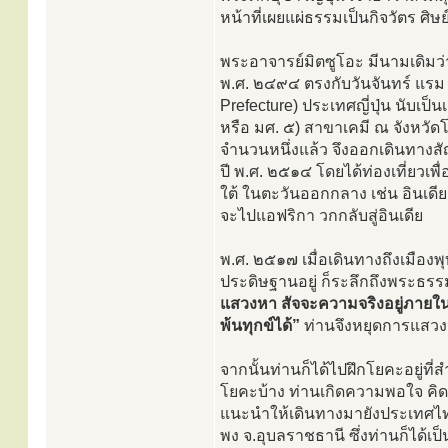
หน้าที่เผยแผ่ธรรมเป็นกิจวัตร ศิ
พระอาจารย์มิตซูโอะ มีนามเดิมว
พ.ศ. ๒๔๙๔ ตรงกับวันจันทร์ แรม ๘ 
Prefecture) ประเทศญี่ปุ่น นับเป
หรือ มศ. ๕) สาขาเคมี ณ จังหวัดโ
จำนวนหนึ่งแล้ว จึงออกเดินทางส
ปี พ.ศ. ๒๕๑๔ โดยได้ท่องเที่ยวเ
ใต้ ในตะวันออกกลาง เช่น อินเดีย,
จะไปแอฟริกา วกกลับสู่อินเดีย
พ.ศ. ๒๕๑๗ เมื่อเดินทางถึงเมืองพ
ประดิษฐานอยู่ ก็ระลึกถึงพระธ
แสวงหา สัจจะความจริงอยู่ภายในก
พ้นทุกข์ได้”
ท่านจึงหยุดการแสว
จากนั้นท่านก็ได้ไปฝึกโยคะอยู่ที่
โยคะบ้าง ท่านเกิดความพอใจ คิดว่า
แนะนำให้เดินทางมายังประเทศไทย
พง จ.อุบลราชธานี ซึ่งท่านก็ได้เป