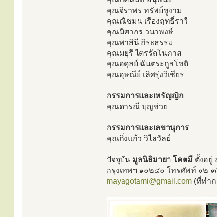
คุณจิราพร ทรัพย์ชูงาม
คุณณิชมน เรืองฤทธิ์ราวี
คุณนิศากร วนาพงษ์
คุณพาสินี ถิระธรรม
คุณมยุรี ไตรรัตโนภาส
คุณอดุลย์ ฉันตระกูลโชติ
คุณอุษณีย์ เลิศรุ่งวิเชียร
กรรมการและเหรัญญิก
คุณดารณี บุญช่วย
กรรมการและเลขานุการ
คุณกิ่งแก้ว วิไลวัลย์
ปัจจุบัน
มูลนิธิมายา โคตมี
ตั้งอย
กรุงเทพฯ ๑๐๒๔๐ โทรศัพท์ ๐๒-
mayagotami@gmail.com
(ที่ทำก