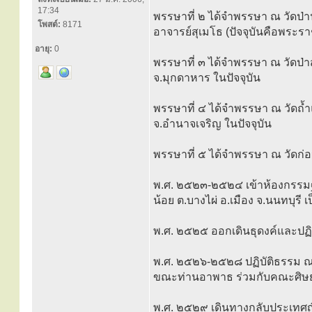
17:34
พรรษาที่ ๒ ได้จำพรรษา ณ วัดป่า
โพสต์:
8171
อาจารย์สุเมโธ (ปัจจุบันคือพระร
อายุ:
0
พรรษาที่ ๓ ได้จำพรรษา ณ วัดป่า
จ.มุกดาหาร ในปัจจุบัน
พรรษาที่ ๔ ได้จำพรรษา ณ วัดถ้
จ.อำนาจเจริญ ในปัจจุบัน
พรรษาที่ ๕ ได้จำพรรษา ณ วัดก่
พ.ศ. ๒๕๒๓-๒๕๒๔ เข้าห้องกรรมฐ
น้อย ต.บางไผ่ อ.เมือง จ.นนทบุรี เ
พ.ศ. ๒๕๒๕ ออกเดินธุดงค์และปฏิ
พ.ศ. ๒๕๒๖-๒๕๒๘ ปฏิบัติธรรม ณ 
ขณะท่านอาพาธ ร่วมกับคณะศิษยาน
พ.ศ. ๒๕๒๙ เดินทางกลับประเทศญี่