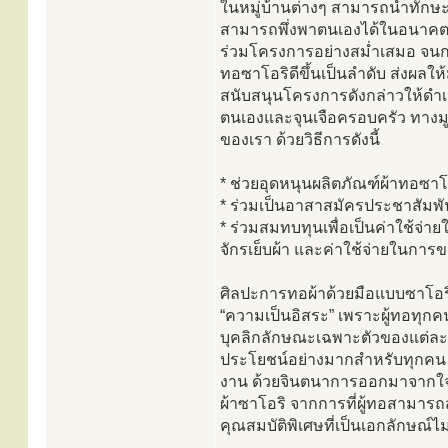
ในหมู่บ้านต่างๆ สามารถนำทักษะท
สามารถพึ่งพาตนเองได้ในอนาคต ป
ร่วมโครงการอย่างสม่ำเสมอ จนก
ทอซาโอริดีขึ้นเป็นลำดับ ส่งผลให
สนับสนุนโครงการดังกล่าวให้ดำเนิ
ตนเองและจุนเจือครอบครัว ทางมูลน
ของเรา ด้วยวิธีการดังนี้
* ช่วยอุดหนุนผลิตภัณฑ์ผ้าทอซาโ
* ร่วมเป็นอาสาสมัครประชาสัมพั
* ร่วมสมทบทุนเพื่อเป็นค่าใช้จ่า
จักรเย็บผ้า และค่าใช้จ่ายในกา
ศิลปะการทอผ้าด้วยมือแบบซาโอริ
“ความเป็นอิสระ” เพราะผู้ทอทุกค
บุคลิกลักษณะเฉพาะตัวของแต่ละ
ประโยชน์อย่างมากสำหรับทุกคน แ
งาน ด้วยจินตนาการออกมาจากใจอ
ผ้าซาโอริ จากการที่ผู้ทอสามารถ
คุณสมบัติพิเศษที่เป็นเอกลักษณ์