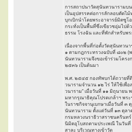
การสถาปนาวัดสุนันทวนารามบนพื้
เป็นอุปสรรคต่อการลักลอบตัดไม้ท
บุกเบิกนำโดยพระอาจารย์มิตซูโอะ
กระทั่งเป็นพื้นที่ซึ่งเขียวชอุ่มไ
ธรรม โรงฉัน และที่พักสำหรับพร
เนื่องจากพี้นที่ก่อตั้งวัดสุนัน
๑ ตามกฎกระทรวงฉบับที่ ๘๐๒ (พ.ศ
นันทวนารามจึงขอเข้าร่วมโครงก
๒๕๓๖ เป็นต้นมา
พ.ศ. ๒๕๔๕ กองทัพบกได้ถวายที่ดิ
วนารามจำนวน ๑๒ ไร่ ให้ใช้เพื่อส
วนาราม” เมื่อวันที่ ๑๑ มิถุนาย
มหากรุณาธิคุณโปรดเกล้าฯ พระร
ในราชกิจจานุเบกษาเมื่อวันที่ ๓
นันทวนาราม ตั้งแต่วันที่ ๑๓ ตุล
กรมหลวงนราธิวาสราชนครินทร์ ท
นิมิตอุโบสถตามประเพณี ในวันที
สาละ บริเวณทางเข้าวัด