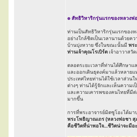
๏ สัทธิวิหาริกรุ่นแรกของหลวงพ่
ท่านเป็นสัทธิวิหาริกรุ่นแรกของ
อย่างใกล้ชิดเป็นเวลานานด้วยควา
บ้านบุ่งหวาย ซึ่งในขณะนั้นมี
พระ
ท่านเจ้าคุณโรเบิร์ต
เจ้าอาวาสวัด
ตลอดระยะเวลาที่ท่านได้ศึกษาแล
และออกเดินธุดงค์มาแล้วหลายแห่ง
ประเทศไทยท่านได้ใช้เวลาส่วนให
ต่างๆ ท่านได้รู้จักและเห็นความเ
และความเคารพของคนไทยที่มีต่อพ
มากขึ้น
การที่พระอาจารย์มิตซูโอะได้มา
พระโพธิญาณเถร (หลวงพ่อชา สุ
คือชีวิตที่น่าพอใจ...ชีวิตน่าจะมีอ