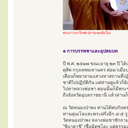
พระภาวนาวิเทศ (ท่านเขมธัมโม)
๏ การบรรพชาและอุปสมบท
ปี พ.ศ. ๒๕๑๗ ขณะอายุ ๒๓ ปี ไ
ดุสิต กรุงเทพมหานคร ต่อมาเมื่
เดือนก็พยายามแสวงหาสถานที่ปฏิบั
ชาติไปปฏิบัติกัน แต่ท่านดูแล้วก็
ไปหาหลวงพ่อชา ตอนนั้นก็มีพระช
ถึงจังหวัดอุบลราชธานี แล้วท่านก
ณ วัดหนองป่าพง ท่านได้พบกับพระ
ท่านสุเมโธและพระฝรั่งอีก ๔-๕ รู
วัดหนองป่าพง หลวงพ่อชาซักถามว
“ชิบาฮาชิ” (ชื่อมิตซูโอะ แต่ธรร