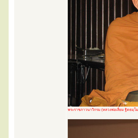
พระราชภาวนาวิกรม (หลวงพ่อเลี่ยม ฐิตธมฺโม