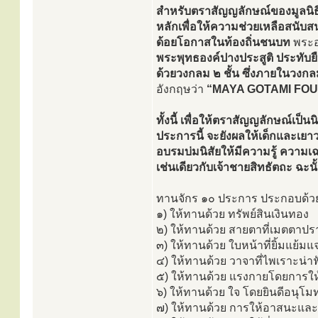
สำหรับตราสัญญลักษณ์ของมูลนิธินั
หลักเพื่อให้ความช่วยเหลือสนับ
ด้อยโอกาสในท้องถิ่นชนบท
พระอ
พระพุทธองค์ปางประสูติ ประทับย
ด้วยวงกลม ๒ ชั้น ซึ่งภายในวงกล
อังกฤษว่า
“MAYA GOTAMI FO
ทั้งนี้ เพื่อให้ตราสัญญลักษณ์เป
ประการนี้ จะยังผลให้เด็กและเยาว
อบรมบ่มนิสัยให้มีความรู้ ความเ
เช่นเดียวกับเจ้าชายสิทธัตถะ ฉะนั
ทานจักร ๑๐ ประการ ประกอบด้ว
๑) ให้ทานด้วย ทรัพย์สินเงินทอง
๒) ให้ทานด้วย สายตาที่เมตตาปร
๓) ให้ทานด้วย ใบหน้าที่ยิ้มแย้มแ
๔) ให้ทานด้วย วาจาที่ไพเราะน่าฟ
๕) ให้ทานด้วย แรงกายโดยการให้ค
๖) ให้ทานด้วย ใจ โดยยินดีอนุโมทน
๗) ให้ทานด้วย การให้อาสนะและที