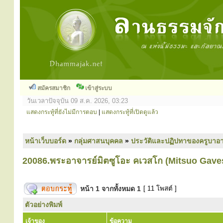
สมัครสมาชิก
เข้าสู่ระบบ
วันเวลาปัจจุบัน 09 ส.ค. 2026, 03:23
แสดงกระทู้ที่ยังไม่มีการตอบ
|
แสดงกระทู้ที่เปิดดูแล้ว
หน้าเว็บบอร์ด
»
กลุ่มศาสนบุคคล
»
ประวัติและปฏิปทาของครูบาอา
20086.พระอาจารย์มิตซูโอะ คเวสโก (Mitsuo Gave
หน้า
1
จากทั้งหมด
1
[ 11 โพสต์ ]
ตัวอย่างพิมพ์
เจ้าของ
ข้อความ