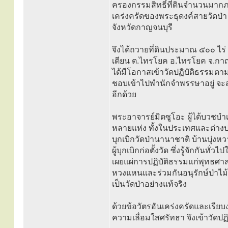
ครองกรรมสิทธิ์ที่ดินจำนวนมาก
เคร่งครัดของพระธุดงค์สายวัดป่า 
จังหวัดกาญจนบุรี
จึงได้ถวายที่ดินประมาณ ๕๐๐ ไร
เตียน ต.ไทรโยค อ.ไทรโยค จ.กาญจนบ
ได้มีโอกาสเข้าวัดปฏิบัติธรรมตามแ
ชอบเข้าไปพำนักจำพรรษาอยู่ จะส
อีกด้วย
พระอาจารย์มิตซูโอะ ผู้ได้บวชบำเ
หลายแห่ง ทั้งในประเทศและต่างประเ
บุกเบิกวัดป่านานาชาติ บ้านบุ่ง
ผู้บุกเบิกก่อตั้งวัด ซึ่งรู้จักกันทั่วไ
เผยแผ่การปฏิบัติธรรมแก่พุทธศา
หวงแหนและร่วมกันอนุรักษ์ป่าไม
เป็นวัดป่าอย่างแท้จริง
ด้วยข้อวัตรอันเคร่งครัดและเรี
ความเลื่อมใสศรัทธา จึงเข้าวัดป