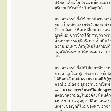
ศรัทธาเลื่อมใส จึงนิมนต์ท่านพร
บริเวณวัดโพธิ์ชัย ในปัจจุบัน)
พระอาจารย์เกิ่งใช้เวลาพิจารณ
อย่างใกล้ชิด และจริงจังตลอดพรร
จึงได้แจ้งการที่จะเปลี่ยนแปล
ญาติโยมชาวบ้านได้ทราบว่า ท่าน
เป็นพระธรรมยุติกนิกาย เป็นศิษย
ความเป็นพระภิกษุใหม่ในสายปฏิ
กลุ่มไม่เห็นชอบให้ท่านสละลาภยศท
เชิง
พระอาจารย์เกิ่งได้ใช้เวลาพิจาร
อาจหาญ ในที่สุด พระอาจารย์เกิ่
ได้ติดต่อนิมนต์
พระธรรมเจดีย์ (จู
ภรณ์ อ.เมือง จ.อุดรธานี มาเป็นพ
และ
พระอาจารย์มหาปิ่น ปญฺญา
หัตถบาสรวมอยู่ในองค์สงฆ์นั้นด้วย
๑๓.๒๔ น. ณ อุทกุเขปสีมา หนอง
เฉพาะขอญัตติใหม่ของพระอาจารย์เกิ