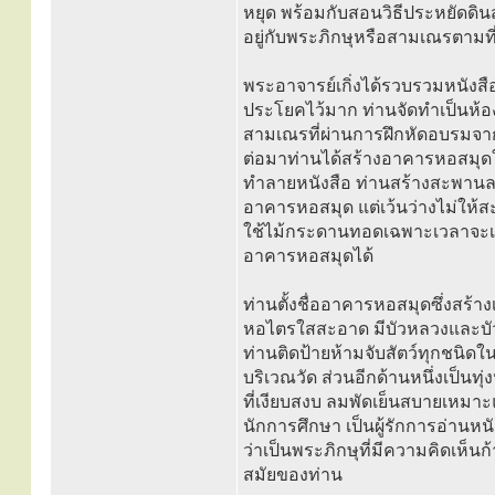
หยุด พร้อมกับสอนวิธีประหยัดดิน
อยู่กับพระภิกษุหรือสามเณรตามที่ท่
พระอาจารย์เกิ่งได้รวบรวมหนังส
ประโยคไว้มาก ท่านจัดทำเป็นห้อ
สามเณรที่ผ่านการฝึกหัดอบรมจากท
ต่อมาท่านได้สร้างอาคารหอสมุดใน
ทำลายหนังสือ ท่านสร้างสะพาน
อาคารหอสมุด แต่เว้นว่างไม่ให้
ใช้ไม้กระดานทอดเฉพาะเวลาจะเข้าอ
อาคารหอสมุดได้
ท่านตั้งชื่ออาคารหอสมุดซึ่งสร้า
หอไตรใสสะอาด มีบัวหลวงและบัว
ท่านติดป้ายห้ามจับสัตว์ทุกชนิดใ
บริเวณวัด ส่วนอีกด้านหนึ่งเป็นทุ
ที่เงียบสงบ ลมพัดเย็นสบายเหมาะ
นักการศึกษา เป็นผู้รักการอ่านหน
ว่าเป็นพระภิกษุที่มีความคิดเห็
สมัยของท่าน