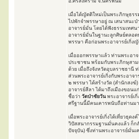
อ.ศรีสงคราม จ.นครพนม
เมื่อได้ญัตติใหม่เป็นพระภิกษุธรร
ไปพักจำพรรษาอยู่ ณ เสนาสนะป่า
อาจารย์มั่น โดยได้ฟังธรรมเทศน
อาจารย์มั่นในฐานะลูกศิษย์ตลอด
พรรษา คือก่อนพระอาจารย์เกิ่งญั
เมื่อออกพรรษาแล้ว ท่านพระอาจารย์
ประชาชน พร้อมกับพระภิกษุสาม
ด้วย เมื่อถึงจังหวัดอุบลราชธาน
ส่วนพระอาจารย์เกิ่งกับพระอาจารย
๒ พรรษา ได้สร้างวัด (สำนักสงฆ์) ไว
อาจารย์สีลา ได้มาถึงเมืองขอนแก่นแ
ชื่อว่า
วัดป่าชัยวัน
พระอาจารย์เกิ่
ศรีฐานนี้มีคนเคารพนับถือท่านม
เมื่อพระอาจารย์เกิ่งได้เที่ยวธ
วิปัสสนากรรมฐานมั่นคงแล้ว ก็กลั
ปัจจุบัน) ซึ่งท่านพระอาจารย์มั่น