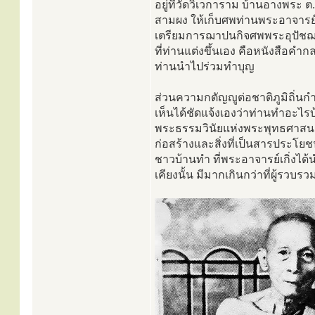
อยู่ที่วัดวิเวการาม บ้านอางพระ 
สามผง ให้เก็บศพท่านพระอาจารย์ค
เตรียมการฌาปนกิจศพพระอุปัชฌาย์
ที่ท่านแต่งขึ้นเอง คือหนังสือค
ท่านนำไปร่วมทำบุญ
ส่วนความกตัญญูต่อชาติภูมิถิ่นกำ
เห็นได้ชัดแจ้งเองว่าท่านทำอะไรบ
พระธรรมวินัยแห่งพระพุทธศาสนาอั
ก่อสร้างและสิ่งที่เป็นสารประโย
ชาวบ้านทำ ที่พระอาจารย์เกิ่งได
เคียงนั้น มีมากเกินกว่าที่ผู้รวบ