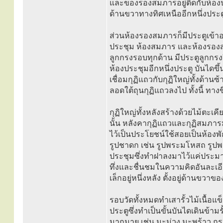
และของรองสมภารอยู่ติดกับห้องปร
ด้านขวาทางทิศเหนืออีกหนึ่งประต
ส่วนห้องรองสมภารก็มีประตูเข้าอ
ประชุม ห้องสมภาร และห้องรองส
ลูกกรงรอบทุกด้าน มีประตูลูกกรง
ห้องประชุมอีกหนึ่งประตู บันไดขึ้
เชื่อมกุฏิแถวกับกุฏิใหญ่ทั้งด้าน
ลอดใต้ถุนกุฏิแถวลงไป ทั้งนี้ ทางข
กุฏิใหญ่ทั้งหลังสร้างด้วยไม้ตะเค
นั้น หลังคากุฏิแถวและกุฏิสมภารมุ
ไว้เป็นประโยชน์ใช้สอยเป็นห้องพ
รูปชาดก เช่น รูปพระมโหสถ รูปพร
ประชุมซึ่งทำฝาลงมาไว้แค่ประมา
ทึ่งและชื่นชมในความคิดอันละเอ
เล็กอยู่หนึ่งหลัง ตั้งอยู่ด้านขว
รอบวัดทั้งหมดทำเสารั้วไม้เนื้อแข
ประตูซึ่งทำเป็นขั้นบันไดเดินข้ามร
มากมาย เช่น มะม่วง มะพร้าว กระ