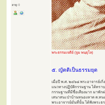
อายุ:
0
พระธรรมเจดีย์ (จูม พนฺธุโล)
๕. ญัตติเป็นธรรมยุต
เมื่อปี พ.ศ. ๒๔๖๘ พระอาจารย์เกิ่
แนวทางปฏิบัติกรรมฐาน ได้ทราบ
กรรมฐานที่มีชื่อเสียงมาก มาพักผ
เสนาสนะป่าบ้านหนองลาด ต.หนอง
พระอาจารย์มั่นที่นั้น ได้ฟังพระ