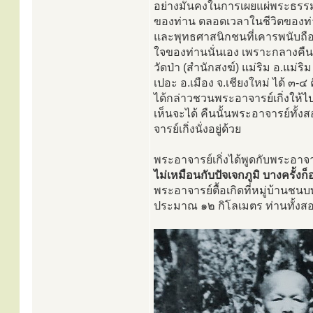
อย่างมั่นคงในการเผยแผ่พระธรร
ของท่าน ตลอดเวลาในชีวิตของท่าน
และพุทธศาสนิกชนที่เคารพนับถือท่
ใจของท่านนั่นเอง เพราะกลางคืนว
วัดป่า (สำนักสงฆ์) แม่ริม อ.แม่ร
เปอะ อ.เมือง จ.เชียงใหม่ ได้ ๓-๔ 
ได้กล่าวชวนพระอาจารย์เกิ่งให้ไปพั
เห็นจะได้ คืนนั้นพระอาจารย์ทั้ง
จารย์เกิ่งนั่งอยู่ด้วย
พระอาจารย์เกิ่งได้พูดกับพระอาจา
ไม่เหมือนกับปัจเจกภูมิ บางครั้ง
พระอาจารย์ตื้อเกิดที่หมู่บ้านชน
ประมาณ ๑๒ กิโลเมตร ท่านทั้งสองจ