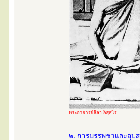
พระอาจารย์สีลา อิสฺสโร
๒. การบรรพชาและอุป