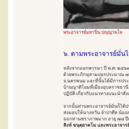
พระอาจารย์มหาปิ่น ปญฺญาพโล
๖. ตามพระอาจารย์มั่น
หลังจากออกพรรษา ปี พ.ศ. ๒๔๖๙ 
ด้วยพระภิกษุสามเณรประมาณ ๗๐ รู
จ.นครพนม และที่นั้นได้มีการปร
บ้านญาติโยมที่เมืองอุบลราชธานี แ
ปฏิบัติ เกี่ยวกับแนวทางแนะนำสั่ง
จากนั้นท่านพระอาจารย์มั่นก็ได
ส่งมอบให้นางหวัน จำปาศีล น้องส
ออกท่านชราภาพมาก อายุ ๗๘ ปีแล
สิงห์ ขนฺตฺยาคโม และพระอาจาร