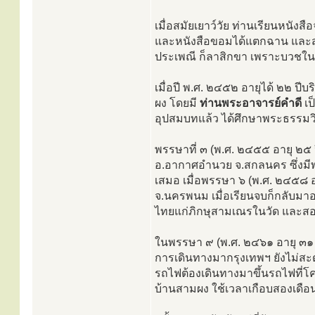
เมื่อสมัยเยาว์วัย ท่านเรียนหนัง
และหนังสือขอมได้แตกฉาน และส
ประเพณี ก็ลาสิกขา เพราะบวชใน
เมื่อปี พ.ศ. ๒๔๕๒ อายุได้ ๒๒ ปีบ
ผง โดยมี
ท่านพระอาจารย์คำดี
เป
อุปสมบทแล้ว ได้ศึกษาพระธรรมว
พรรษาที่ ๓ (พ.ศ. ๒๔๕๕ อายุ ๒๕ 
อ.อากาศอำนวย จ.สกลนคร ซึ่งมีพรร
เสมอ เมื่อพรรษา ๖ (พ.ศ. ๒๔๕๘ อา
จ.นครพนม เมื่อเรียนจบก็กลับมา
ไทยแก่ภิกษุสามเณรในวัด และสอน
ในพรรษา ๙ (พ.ศ. ๒๔๖๑ อายุ ๓๑ ป
การเดินทางมากรุงเทพฯ ยังไม่สะด
รถไฟต้องเดินทางมาขึ้นรถไฟที่โค
บ้านสามผง ใช้เวลาเกือบสองเดื