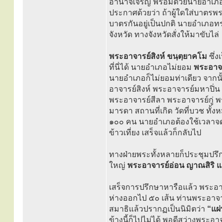
อำนาจเจริญ พร้อมด้วยนายอำเภออ
ประกาศด้วยว่า ถ้าผู้ใดใส่บาตรพร
บาตรกันอยู่เป็นปกติ นายอำเภอทร
จังหวัด ทางจังหวัดสั่งให้มาขับไล่
พระอาจารย์สิงห์ ขนฺตฺยาคโม
ซึ่ง
ที่นี่ได้ นายอำเภอไม่ยอม
พระอาจา
นายอำเภอก็ไม่ยอมท่าเดียว จากนั
อาจารย์สิงห์ พระอาจารย์มหาปิ่น 
พระอาจารย์สีลา พระอาจารย์กู่ 
มารดา สถานที่เกิด วัดที่บวช ทั
๑๐๐ คน นายอำเภอต้องใช้เวลาจดตั
ข้าวเที่ยง เสร็จแล้วก็กลับไป
ทางฝ่ายพระทั้งหลายก็ประชุมปรึกษ
ใหญ่
พระอาจารย์อ่อน ญาณสิริ แ
เสร็จการปรึกษาหารือแล้ว พระอาจ
ห่างออกไป ๕๐ เส้น ท่านพระอาจาร
สมาธิแล้วปรากฏเป็นนิมิตว่า
“แผ
ข้างนี้ก็ไปไม่ได้ พอดีสว่างพระอาจา