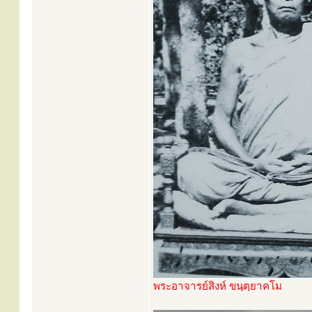
พระอาจารย์สิงห์ ขนฺตฺยาคโม