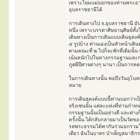
เพราะโยมแม่ออกของท่านพระอาจาร
อุบลราชธานีได้
การเดินทางไป จ.อุบลราชธานี อันเป
หนึ่ง เพราะบรรดาศิษยานุศิษย์ทั้ง
เดินทางเป็นการเดินแบบเดินธุดงค์
๔ รูปบ้าง ท่านเองเป็นหัวหน้าเดินท
ตามคณะที่ ๒ ไปก็จะพักที่เดิมนั
เน้นหนักไปในทางกรรมฐานและการ
ภูตผีปีศาจต่างๆ นานา เป็นการท
ในการเดินทางนั้น พอถึงวันอุโบ
หมาย
การเดินธุดงค์แบบนี้ท่านบอกว่าเป
จริงเช่นนั้น แต่ละแห่งที่ท่านก
กรรมฐานนั้นเป็นอย่างดี และต่างก
ครั้งนั้น ได้กลับกลายมาเป็นวั
รสพระธรรมได้พากันร่วมอกร่วมใจก
เดียว ฉันในบาตร บำเพ็ญสมาธิ