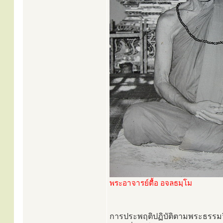
พระอาจารย์ตื้อ อจลธมฺโม
การประพฤติปฏิบัติตามพระธรรมวิ