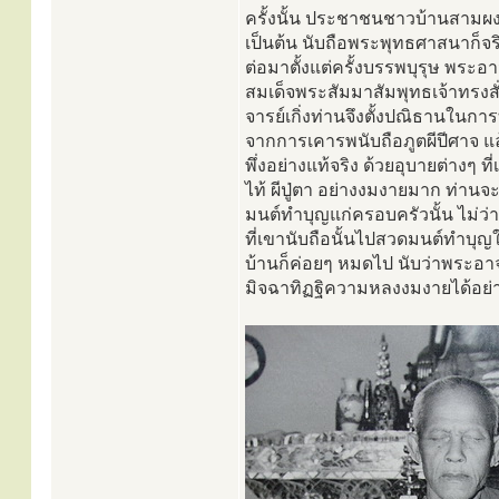
ครั้งนั้น ประชาชนชาวบ้านสามผง แ
เป็นต้น นับถือพระพุทธศาสนาก็จริง
ต่อมาตั้งแต่ครั้งบรรพบุรุษ พระอา
สมเด็จพระสัมมาสัมพุทธเจ้าทรงสั
จารย์เกิ่งท่านจึงตั้งปณิธานในก
จากการเคารพนับถือภูตผีปีศาจ แล
พึ่งอย่างแท้จริง ด้วยอุบายต่างๆ
ไท้ ผีปู่ตา อย่างงมงายมาก ท่า
มนต์ทำบุญแก่ครอบครัวนั้น ไม่ว่
ที่เขานับถือนั้นไปสวดมนต์ทำบุญใ
บ้านก็ค่อยๆ หมดไป นับว่าพระอาจา
มิจฉาทิฏฐิความหลงงมงายได้อย่