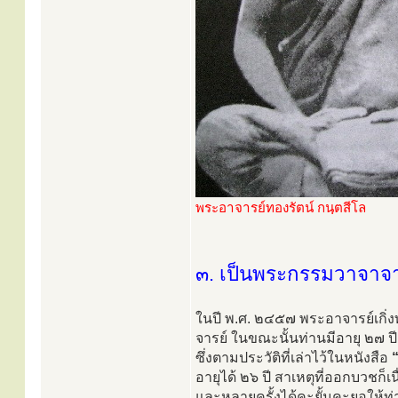
พระอาจารย์ทองรัตน์ กนฺตสีโล
๓. เป็นพระกรรมวาจาจา
ในปี พ.ศ. ๒๔๕๗ พระอาจารย์เกิ่
จารย์ ในขณะนั้นท่านมีอายุ ๒๗ ป
ซึ่งตามประวัติที่เล่าไว้ในหนังสือ
อายุได้ ๒๖ ปี สาเหตุที่ออกบวชก็
และหลายครั้งได้คะยั้นคะยอให้ท่า