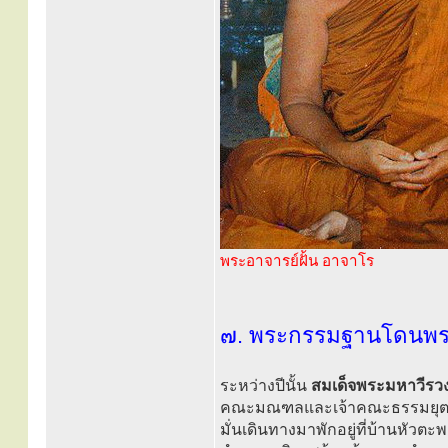
พระอาจารย์ฝั้น อาจาโร
๗. พระกรรมฐานโดนพระเ
ระหว่างปีนั้น
สมเด็จพระมหาวีรวงศ์
คณะมณฑลและเจ้าคณะธรรมยุตใ
มั่นเดินทางมาพักอยู่ที่บ้านหัว