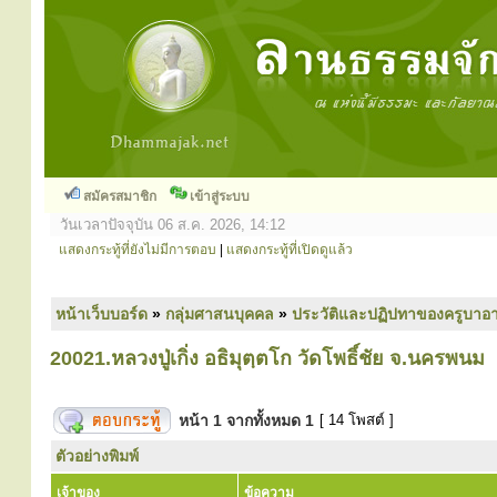
สมัครสมาชิก
เข้าสู่ระบบ
วันเวลาปัจจุบัน 06 ส.ค. 2026, 14:12
แสดงกระทู้ที่ยังไม่มีการตอบ
|
แสดงกระทู้ที่เปิดดูแล้ว
หน้าเว็บบอร์ด
»
กลุ่มศาสนบุคคล
»
ประวัติและปฏิปทาของครูบาอา
20021.หลวงปู่เกิ่ง อธิมุตฺตโก วัดโพธิ์ชัย จ.นครพนม
หน้า
1
จากทั้งหมด
1
[ 14 โพสต์ ]
ตัวอย่างพิมพ์
เจ้าของ
ข้อความ