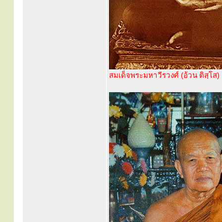
สมเด็จพระมหาวีรวงศ์ (อ้วน ติสฺโส)