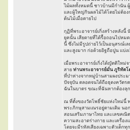
ไม้ผลทั้งหมดนี้ ชาวบ้านมีกำนัน ผู
และผู้ใหญ่กินผลไม้ได้โดยไม่ต้อง
ต้นไม้เมื่อตายไป
กุฏิที่พระอาจารย์เกิ่งสร้างหลังน
ยุคนั้น เสียดายที่ได้รื้อถอนไปหม
นี้ ซึ่งไม่มีรูปถ่ายไว้เป็นอนุสรณ์เ
และสูงมาก ก่อด้วยอิฐถือปูน แบ่
เมื่อพระอาจารย์เกิ่งได้ญัตติใหม
สาย
ท่านพระอาจารย์มั่น ภูริทัต
ที่ป่าห่างจากหมู่บ้านสามผงประม
ปัจจุบัน ตลอดจนได้ถือธุดงควัตร
ฉันในบาตร ขณะที่ฉันหากต้องลุกจาก
ณ ที่ตั้งของวัดโพธิ์ชัยแห่งใหม่น
พระภิกษุสามเณรอยู่ตามเดิม นอกจ
สอนเสริมภาษาไทย และเลขคณิตให้แก
ความสะอาดร่างกาย และเครื่องแต่
โดยจะมีรหัสเสียงเฉพาะตัวเด็ก