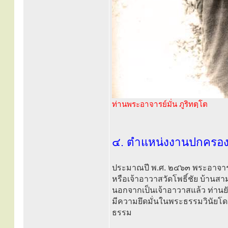
ท่านพระอาจารย์มั่น ภูริทตฺโต
๔. ตำแหน่งงานปกครอ
ประมาณปี พ.ศ. ๒๔๖๓ พระอาจารย์เ
หรือเจ้าอาวาสวัดโพธิ์ชัย บ้าน
นอกจากเป็นเจ้าอาวาสแล้ว ท่านย
มีความยึดมั่นในพระธรรมวินัยโด
ธรรม