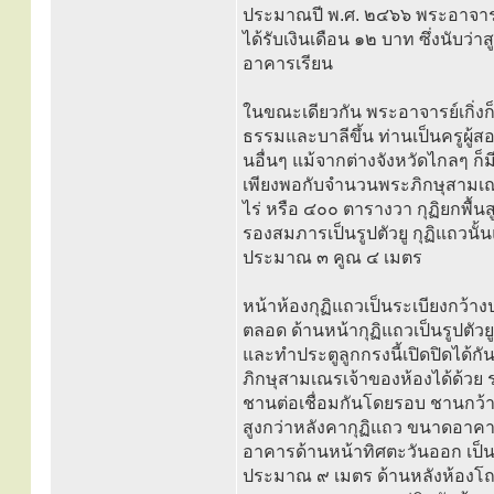
ประมาณปี พ.ศ. ๒๔๖๖ พระอาจารย์
ได้รับเงินเดือน ๑๒ บาท ซึ่งนับว
อาคารเรียน
ในขณะเดียวกัน พระอาจารย์เกิ่งก็
ธรรมและบาลีขึ้น ท่านเป็นครูผู
นอื่นๆ แม้จากต่างจังหวัดไกลๆ ก็มี
เพียงพอกับจำนวนพระภิกษุสามเณรผู
ไร่ หรือ ๔๐๐ ตารางวา กุฏิยกพื้
รองสมภารเป็นรูปตัวยู กุฏิแถวนั้
ประมาณ ๓ คูณ ๔ เมตร
หน้าห้องกุฏิแถวเป็นระเบียงกว้าง
ตลอด ด้านหน้ากุฏิแถวเป็นรูปตั
และทำประตูลูกกรงนี้เปิดปิดได้กัน
ภิกษุสามเณรเจ้าของห้องได้ด้วย ระ
ชานต่อเชื่อมกันโดยรอบ ชานกว้า
สูงกว่าหลังคากุฏิแถว ขนาดอา
อาคารด้านหน้าทิศตะวันออก เป็
ประมาณ ๙ เมตร ด้านหลังห้องโถงถ