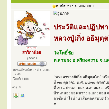
เมื่อ:
20 ธ.ค. 2009, 08:05
ประวัติและปฏิปทา
หลวงปู่เกิ่ง อธิมุตฺ
สาวิกาน้อย
วัดโพธิ์ชัย
ผู้จัดการ
ต.สามผง อ.ศรีสงคราม จ.
ลงทะเบียนเมื่อ:
27 มี.ค. 2006,
17:34
“พระอาจารย์เกิ่ง อธิมุตฺตโก”
หรื
โพสต์:
8158
ที่ ๓๐ ตุลาคม พ.ศ. ๒๔๓๐ ตรงกับ
อายุ:
0
ที่ ๕ ณ บ้านสามผง ต.สามผง อ.ศ
บ้านหนองขอนขวาง อ.แก่งคอย จ.
อาชีพทำไร่ทำนาสืบต่อครอบครัวขอ
๓