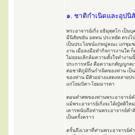
๑. ชาติกำเนิดและอุปนิส
พระอาจารย์เกิ่ง อธิมุตฺตโก เป็น
มีนิสัยขยัน อดทน ประหยัด ตรงไ
เป็นประโยชน์แก่หมู่คณะ แก่ชุม
งาน เมื่อลงมือทำกิจการงานใด ก็ตั
ไม่ยอมเลิกล้มความตั้งใจทำงานน
ประการหนึ่ง คือความกตัญญูกตเวท
ต่อชาติภูมิถิ่นกำเนิดของท่าน เป็
ของท่าน มีตัวอย่างแสดงหลายประกา
แก่โยมบิดา-โยมมารดา
ตอนทำศพของท่านพระอาจารย์คำด
แม้พระอาจารย์เกิ่งจะได้ญัตติให
เคารพนับถือท่านพระอาจารย์คำดี
เป็นครั้งคราว
ครั้นถึงเวลาที่ท่านพระอาจารย์