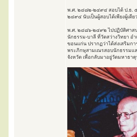
พ.ศ. ๒๔๘๒-๒๔๙๔ สอบได้ ป.ธ. ๕-ป
๒๔๙๔ นับเป็นผู้สอบได้เพียงผู้เ
พ.ศ. ๒๔๘๖-๒๔๙๒ ไปปฏิบัติศาสนก
นักธรรม-บาลี ที่วัดสว่างวิทยา 
ขอนแก่น ปรากฏว่าได้ส่งเสริมการ
พระภิกษุสามเณรสอบนักธรรมและ
จังหวัด เพื่อกลับมาอยู่วัดมหาธาตุ