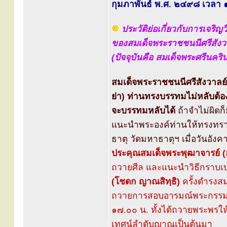
กุมภาพันธ์ พ.ศ. ๒๔๙๘ เวลา
ประวัติย่อเกี่ยวกับการเจริ
ของสมเด็จพระราชชนนีศรีสังว
(ปัจจุบันคือ สมเด็จพระศรีนค
สมเด็จพระราชชนนีศรีสังวาลย์
ย่า) ท่านทรงบรรทมไม่หลับต้อ
จะบรรทมหลับได้
ถ้าจำไม่ผิดก
แนะนำพระองค์ท่านให้ทรงท
ธาตุ วัดมหาธาตุฯ เมื่อวันอัง
ประคุณสมเด็จพระพุฒาจารย์ 
ถวายศีล และแนะนำวิธีกราบเบ
(โชดก ญาณสิทฺธิ)
ครั้งดำรงสม
ถวายการสอบอารมณ์พระกรรม
๑๗.๐๐ น. ทั้งได้ถวายพระพรให
เทศน์ลำดับญาณเป็นต้นมา