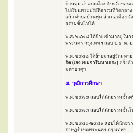
บ้านทุ่ม อำเภอเมือง จังหวัดขอนแ
ไปเรียนพระปริยัติธรรมที่วัดกลาง
แก้ว ตำบลบ้านทุ่ม อำเภอเมือง จ
ธรรมชั้นโทได้
พ.ศ. ๒๔๗๘ ได้ย้ายเข้ามาอยู่ในก
พระนคร กรุงเทพฯ สอบ ป.ธ. ๓, ป.
พ.ศ. ๒๔๘๒ ได้ย้ายมาอยู่วัดมหาธ
รัต (เฮง เขมจารีมหาเถระ)
ครั้งดำ
มหาธาตุฯ
๔. วุฒิการศึกษา
พ.ศ. ๒๔๗๗ สอบได้นักธรรมชั้นตรี
พ.ศ. ๒๔๗๘ สอบได้นักธรรมชั้นโท
พ.ศ. ๒๔๘๐-๒๔๘๑ สอบได้นักธรรม
ราษฏร์ เขตพระนคร กรุงเทพฯ