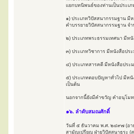
แยกบทนิพนธ์ของท่านเป็นประเภท 
๑) ประเภทวิปัสสนากรรมฐาน มีหน
คำบรรยายวิปัสสนากรรมฐาน จำน
๒) ประเภทพระธรรมเทศนา มีหนังสือ
๓) ประเภทวิชาการ มีหนังสือประมา
๔) ประเภทสารคดี มีหนังสือประมา
๕) ประเภทตอบปัญหาทั่วไป มีหนั
เป็นต้น
นอกจากนี้ยังมีคำขวัญ คำอนุโมทนา
๑๖. ลำดับสมณศักดิ์
วันที่ ๕ ธันวาคม พ.ศ. ๒๔๙๗ (อ
สามัญเปรียญ ฝ่ายวิปัสสนาธุระ 