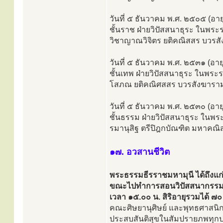
วันที่ ๕ ธันวาคม พ.ศ. ๒๕๐๕ (อ
ชั้นราช ฝ่ายวิปัสสนาธุระ ในพระ
วิชาญาณวิจิตร ยติคณิสสร บวรส
วันที่ ๕ ธันวาคม พ.ศ. ๒๕๓๑ (อ
ชั้นเทพ ฝ่ายวิปัสสนาธุระ ในพระ
โสภณ ยติคณิศสสร บวรสังฆาราม
วันที่ ๕ ธันวาคม พ.ศ. ๒๕๓๐ (อ
ชั้นธรรม ฝ่ายวิปัสสนาธุระ ใน
รมานุสิฐ ตรีปิฎกบัณฑิต มหาคณ
๑๗. อวสานชีวิต
พระธรรมธีรราชมหามุนี ได้ถึงแ
ขณะไปทำการสอนวิปัสสนากรรมฐานท
เวลา ๑๕.๐๐ น. สิริอายุรวมได้ ๗๐ 
คณะศิษยานุศิษย์ และพุทธศาสนิก
ประสบสันติสุขในสัมปรายภพทุกประ