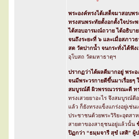
พระองค์ทรงได้เสด็จมาสอบพร
ทรงสนพระทัยตั้งอกตั้งใจประพฤ
ได้สอบอารมณ์ถวาย ได้อธิบายธ
จนถึงระยะที่ ๖ และเมื่อสภา
สด วัดปากน้ำ จนกระทั่งได้ฟั
อุโบสถ วัดมหาธาตุฯ
ปรากฏว่าได้ผลดีมากอยู่ พระ
จนมีพระวรกายดีขึ้นมาเรื่อยๆ
สมบูรณ์ดี ผิวพรรณวรรณะดี ทร
ทรงเสวยยาอะไร จึงสมบูรณ์ดีอ
แล้ว ก็ยังทรงแข็งแกร่งอยู่เ
ประชาชนด้วยพระวิริยะอุตสาหะ
สายตาของสาธุชนอยู่แล้วนั้น
ข
ปิฏกว่า “ธมฺมจารี สุขํ เสติ” ผู้ป