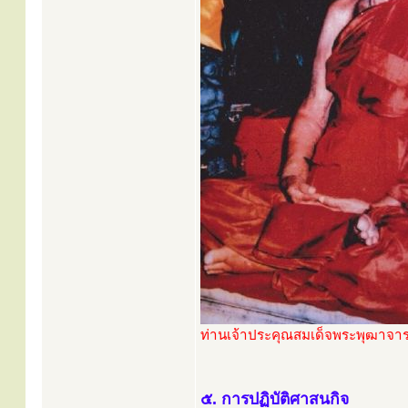
ท่านเจ้าประคุณสมเด็จพระพุฒาจาร
๕. การปฏิบัติศาสนกิจ