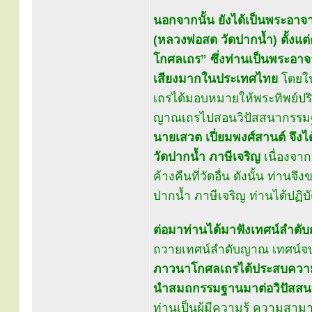
นอกจากนั้น ยังได้เป็นพระอา
(หลวงพ่อสด วัดปากน้ำ) ตั้งแ
โกศลเถร” ซึ่งท่านเป็นพระอาจ
เสียงมากในประเทศไทย
โดยใน
เถรได้มอบหมายให้พระทิพย์ปร
ญาณเถรไปสอนวิปัสสนากรรมฐา
นายเสวต เปี่ยมพงศ์สานต์ จึง
วัดปากน้ำ ภาษีเจริญ
เนื่องจา
ค้างคืนที่วัดอื่น ดังนั้น ท่
ปากน้ำ ภาษีเจริญ ท่านได้ปฏิ
ต่อมาท่านได้มาฟังเทศน์ลำด
ถวายเทศน์ลำดับญาณ เทศน์จบก
ภาวนาโกศลเถรได้ประสบความสำ
นำสมถกรรมฐานมาต่อวิปัสสน
ท่านเป็นผู้มีความรู้ ความสาม