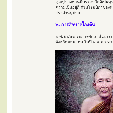
คุณปู่ของท่านมีบรรดาศักดิ์เป็นข
ความเป็นอยู่ดี ส่วนโยมบิดาของท
ประจำหมู่บ้าน
๒. การศึกษาเบื้องต้น
พ.ศ. ๒๔๗๒ จบการศึกษาชั้นประถม
จังหวัดขอนแก่น ในปี พ.ศ. ๒๔๗๕ เ