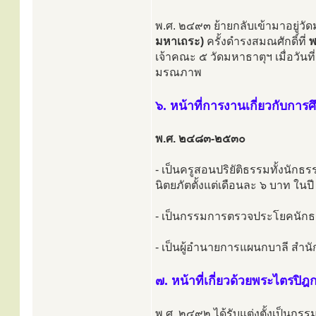
พ.ศ. ๒๔๙๓ ย้ายกลับเข้ามาอยู่วั
มหาเถระ)
ครั้งดำรงสมณศักดิ์ที่
พ
เจ้าคณะ ๕ วัดมหาธาตุฯ เมื่อวั
มรณภาพ
๖. หน้าที่การงานเกี่ยวกับการ
พ.ศ. ๒๔๘๓-๒๕๓๐
- เป็นครูสอนปริยัติธรรมทั้งนักธ
นิตยภัตตั้งแต่เดือนละ ๖ บาท ใน
- เป็นกรรมการตรวจประโยคนักธ
- เป็นผู้อำนายการแผนกบาลี สำนัก
๗. หน้าที่เกี่ยวด้วยพระไตรปิฎ
พ.ศ. ๒๔๙๒ ได้รับแต่งตั้งเป็