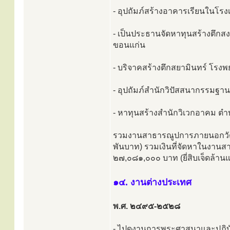
- อุปถัมภ์สร้างอาคารเรียนในโรง
- เป็นประธานจัดหาทุนสร้างตึก
ขอนแก่น
- บริจาคสร้างตึกสยามินทร์ โรงพ
- อุปถัมภ์สำนักวิปัสสนากรรมฐาน
- หาทุนสร้างสำนักวิเวกอาคม ตำ
รวมงานสาธารณูปการภายนอกวัด 
พันบาท) รวมเงินที่จัดหาในงาน
๒๗,๐๘๑,๐๐๐ บาท (ยี่สิบเจ็ดล้าน
๑๔. งานต่างประเทศ
พ.ศ. ๒๔๙๕-๒๕๒๘
- ไปดูงานการพระศาสนาและปฏิบ