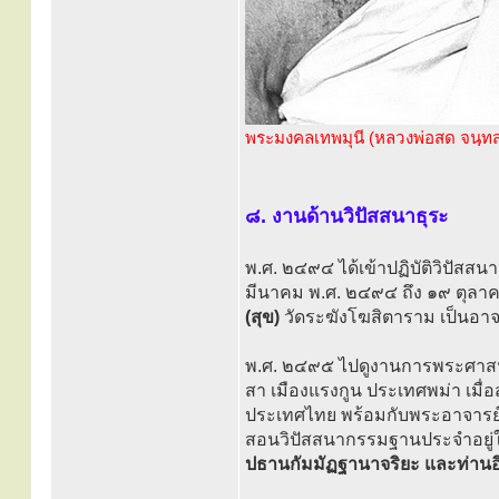
พระมงคลเทพมุนี (หลวงพ่อสด จนฺท
๘. งานด้านวิปัสสนาธุระ
พ.ศ. ๒๔๙๔ ได้เข้าปฏิบัติวิปัสส
มีนาคม พ.ศ. ๒๔๙๔ ถึง ๑๙ ตุลา
(สุข)
วัดระฆังโฆสิตาราม เป็นอา
พ.ศ. ๒๔๙๕ ไปดูงานการพระศาสนา
สา เมืองแรงกูน ประเทศพม่า เมื่
ประเทศไทย พร้อมกับพระอาจารย์ด
สอนวิปัสสนากรรมฐานประจำอยู
ปธานกัมมัฏฐานาจริยะ และท่านอิ