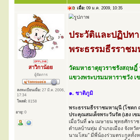
เมื่อ:
09 ม.ค. 2009, 10:35
ประวัติและปฏิปทา
พระธรรมธีรราชมหา
สาวิกาน้อย
วัดมหาธาตุยุวราชรังสฤษฎิ
ผู้จัดการ
แขวงพระบรมมหาราชวัง เข
ลงทะเบียนเมื่อ:
27 มี.ค. 2006,
๑. ชาติภูมิ
17:34
โพสต์:
8158
พระธรรมธีรราชมหามุนี (โชดก ญา
อายุ:
0
ประคุณสมเด็จพระวันรัต (เฮง เข
เมื่อวันที่ ๑๖ เมษายน พุทธศักรา
ตำบลบ้านทุ่ม อำเภอเมือง จังหวั
นามโสม” มีพี่น้องร่วมตระกูลทั้