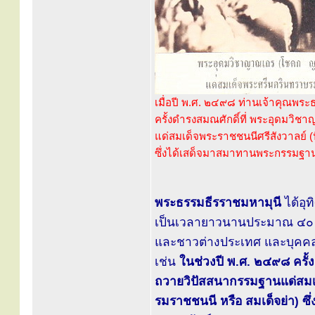
เมื่อปี พ.ศ. ๒๔๙๘ ท่านเจ้าคุณพระ
ครั้งดำรงสมณศักดิ์ที่ พระอุดมวิ
แด่สมเด็จพระราชชนนีศรีสังวาลย์ 
ซึ่งได้เสด็จมาสมาทานพระกรรมฐาน 
พระธรรมธีรราชมหามุนี
ได้อุ
เป็นเวลายาวนานประมาณ ๔๐ ปี 
และชาวต่างประเทศ และบุคคลผู
เช่น
ในช่วงปี พ.ศ. ๒๔๙๘ ครั้
ถวายวิปัสสนากรรมฐานแด่สมเด็
รมราชชนนี หรือ สมเด็จย่า) ซึ