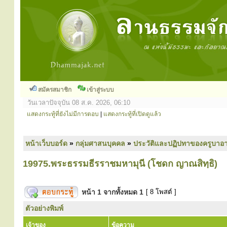
สมัครสมาชิก
เข้าสู่ระบบ
วันเวลาปัจจุบัน 08 ส.ค. 2026, 06:10
แสดงกระทู้ที่ยังไม่มีการตอบ
|
แสดงกระทู้ที่เปิดดูแล้ว
หน้าเว็บบอร์ด
»
กลุ่มศาสนบุคคล
»
ประวัติและปฏิปทาของครูบาอา
19975.พระธรรมธีรราชมหามุนี (โชดก ญาณสิทฺธิ)
หน้า
1
จากทั้งหมด
1
[ 8 โพสต์ ]
ตัวอย่างพิมพ์
เจ้าของ
ข้อความ