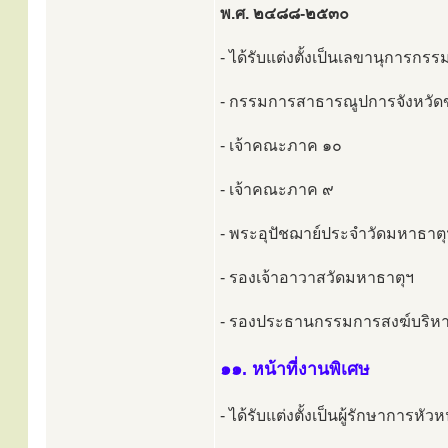
พ.ศ. ๒๔๘๘-๒๕๓๐
- ได้รับแต่งตั้งเป็นเลขานุการก
- กรรมการสาธารณูปการจังหวัด
- เจ้าคณะภาค ๑๐
- เจ้าคณะภาค ๙
- พระอุปัชฌาย์ประจำวัดมหาธาตุ
- รองเจ้าอาวาสวัดมหาธาตุฯ
- รองประธานกรรมการสงฆ์บริหารว
๑๑. หน้าที่งานพิเศษ
- ได้รับแต่งตั้งเป็นผู้รักษาการห