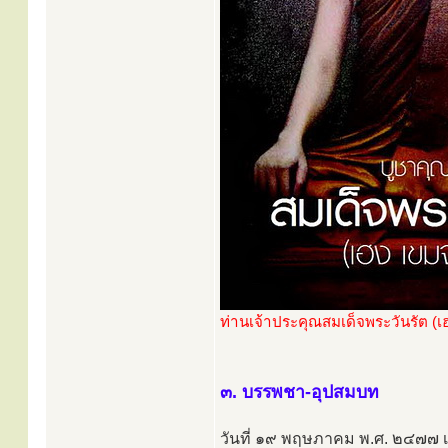
ท่านเจ้าประคุณสมเด็จพระวันรัต (
๓. บรรพชา-อุปสมบท
วันที่ ๑๙ พฤษภาคม พ.ศ. ๒๔๗๗ เม