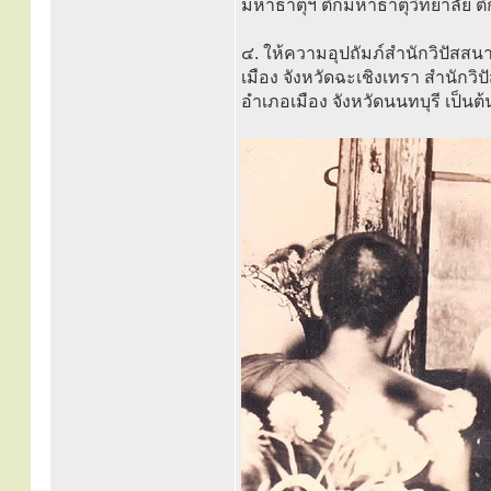
มหาธาตุฯ ตึกมหาธาตุวิทยาลัย ต
๔. ให้ความอุปถัมภ์สำนักวิปัสส
เมือง จังหวัดฉะเชิงเทรา สำนัก
อำเภอเมือง จังหวัดนนทบุรี เป็นต้