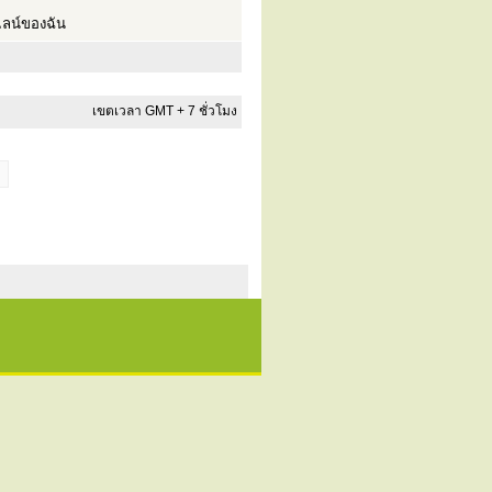
ลน์ของฉัน
เขตเวลา GMT + 7 ชั่วโมง